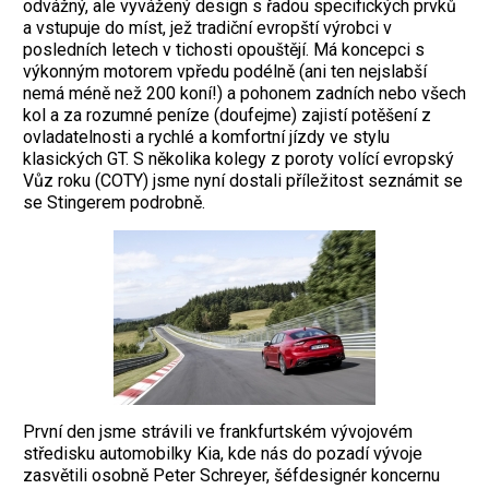
odvážný, ale vyvážený design s řadou specifických prvků
a vstupuje do míst, jež tradiční evropští výrobci v
posledních letech v tichosti opouštějí. Má koncepci s
výkonným motorem vpředu podélně (ani ten nejslabší
nemá méně než 200 koní!) a pohonem zadních nebo všech
kol a za rozumné peníze (doufejme) zajistí potěšení z
ovladatelnosti a rychlé a komfortní jízdy ve stylu
klasických GT. S několika kolegy z poroty volící evropský
Vůz roku (COTY) jsme nyní dostali příležitost seznámit se
se Stingerem podrobně.
První den jsme strávili ve frankfurtském vývojovém
středisku automobilky Kia, kde nás do pozadí vývoje
zasvětili osobně Peter Schreyer, šéfdesignér koncernu