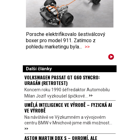
Porsche elektrifikovalo šestiválcový
boxer pro model 911. Zatímco z
pohledu marketingu byla...
>>
Další články
VOLKSWAGEN PASSAT GT G60 SYNCRO:
URAGÁN (RETROTEST)
Koncem roku 1990 šéfredaktor Automobilu
>>
Milan Jozíf vyzkoušel špičkové...
UMĚLÁ INTELIGENCE VE VÝROBĚ – FYZICKÁ AI
VE VÝROBĚ
Na návštěvě ve Výzkumném a vývojovém
centru BMW v Mnichově jsme měli možnost...
>>
ASTON MARTIN DBX S – OHROMÍ, ALE