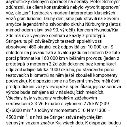
asymetricky dělených opěradel na sedáky. Peter Schreyer
zdůraznil, že cílem konstruktérů nebylo vytvořit sportovní
vůz, ale „jen“ fastback v moderní interpretaci klasických
vozů gran turismo. Druhý den jsme pak strávili na Severní
smyčce legendárního závodního okruhu Nürburgring (letos
mimochodem slaví své 90. výročí!). Koncern Hyundai/Kia
zde má své vývojové centrum a každý z prototypů
Stingeru tu při závěrečných testech spolehlivosti
absolvoval 480 okruhů, což odpovídá asi 10 000 km. S
ohledem na povahu trati a trvalou jízdu na limitech lze tuto
porci přirovnat ke 160 000 km v běžném provozu (jeden z
prototypů s motorem 2,2d zde dokonce bez komplikací
odjezdil údajně takřka 1000 okruhů; po standardní porci
testovacích kilometrů na něm ještě zkoušeli komponenty
podvozku). K dispozici jsme na Severní smyčce měli čtyři
předprodukční vozy v evropské specifikaci, jejichž sériová
výroba bude zahájena až v následujících měsících.
Všechny byly vybaveny vrcholným zážehovým
šestiválcem 3.3 V6 BiTurbo s výkonem 276 kW (239
-1
k)/6000 min
a točivým momentem 510 N.m/1300 –
-1
4500 min
, s nímž se Stinger stává nejrychlejším
sériovým vozem značky Kia všech dob. K dispozici budou