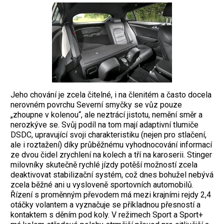
Jeho chování je zcela čitelné, i na členitém a často docela
nerovném povrchu Severní smyčky se vůz pouze
„zhoupne v kolenou“, ale neztrácí jistotu, nemění směr a
nerozkýve se. Svůj podíl na tom mají adaptivní tlumiče
DSDC, upravující svoji charakteristiku (nejen pro stlačení,
ale i roztažení) díky průběžnému vyhodnocování informací
ze dvou čidel zrychlení na kolech a tří na karoserii. Stinger
milovníky skutečně rychlé jízdy potěší možností zcela
deaktivovat stabilizační systém, což dnes bohužel nebývá
zcela běžné ani u vysloveně sportovních automobilů.
Řízení s proměnným převodem má mezi krajními rejdy 2,4
otáčky volantem a vyznačuje se příkladnou přesností a
kontaktem s děním pod koly. V režimech Sport a Sport+