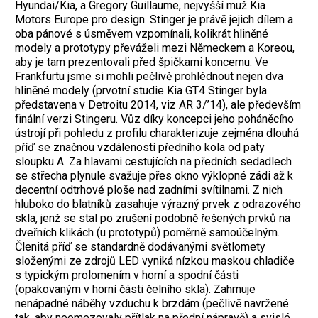
Hyundai/Kia, a Gregory Guillaume, nejvyšší muž Kia
Motors Europe pro design. Stinger je právě jejich dílem a
oba pánové s úsměvem vzpomínali, kolikrát hliněné
modely a prototypy převáželi mezi Německem a Koreou,
aby je tam prezentovali před špičkami koncernu. Ve
Frankfurtu jsme si mohli pečlivě prohlédnout nejen dva
hliněné modely (prvotní studie Kia GT4 Stinger byla
představena v Detroitu 2014, viz AR 3/’14), ale především
finální verzi Stingeru. Vůz díky koncepci jeho poháněcího
ústrojí při pohledu z profilu charakterizuje zejména dlouhá
příď se značnou vzdáleností předního kola od paty
sloupku A. Za hlavami cestujících na předních sedadlech
se střecha plynule svažuje přes okno výklopné zádi až k
decentní odtrhové ploše nad zadními svítilnami. Z nich
hluboko do blatníků zasahuje výrazný prvek z odrazového
skla, jenž se stal po zrušení podobně řešených prvků na
dveřních klikách (u prototypů) poměrně samoúčelným.
Členitá příď se standardně dodávanými světlomety
složenými ze zdrojů LED vyniká nízkou maskou chladiče
s typickým prolomením v horní a spodní části
(opakovaným v horní části čelního skla). Zahrnuje
nenápadné náběhy vzduchu k brzdám (pečlivě navržené
tak, aby neomezovaly přítlak na přední nápravě) a svislé