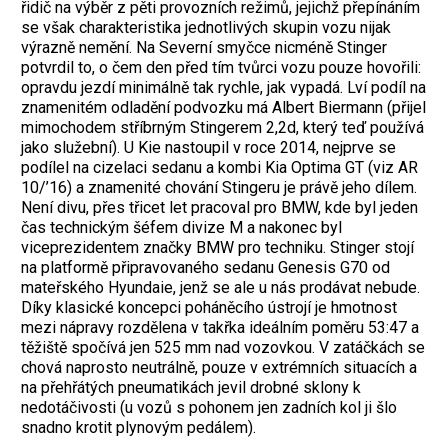
řidič na výběr z pěti provozních režimů, jejichž přepínáním
se však charakteristika jednotlivých skupin vozu nijak
výrazně nemění. Na Severní smyčce nicméně Stinger
potvrdil to, o čem den před tím tvůrci vozu pouze hovořili:
opravdu jezdí minimálně tak rychle, jak vypadá. Lví podíl na
znamenitém odladění podvozku má Albert Biermann (přijel
mimochodem stříbrným Stingerem 2,2d, který teď používá
jako služební). U Kie nastoupil v roce 2014, nejprve se
podílel na cizelaci sedanu a kombi Kia Optima GT (viz AR
10/’16) a znamenité chování Stingeru je právě jeho dílem.
Není divu, přes třicet let pracoval pro BMW, kde byl jeden
čas technickým šéfem divize M a nakonec byl
viceprezidentem značky BMW pro techniku. Stinger stojí
na platformě připravovaného sedanu Genesis G70 od
mateřského Hyundaie, jenž se ale u nás prodávat nebude.
Díky klasické koncepci poháněcího ústrojí je hmotnost
mezi nápravy rozdělena v takřka ideálním poměru 53:47 a
těžiště spočívá jen 525 mm nad vozovkou. V zatáčkách se
chová naprosto neutrálně, pouze v extrémních situacích a
na přehřátých pneumatikách jevil drobné sklony k
nedotáčivosti (u vozů s pohonem jen zadních kol ji šlo
snadno krotit plynovým pedálem).