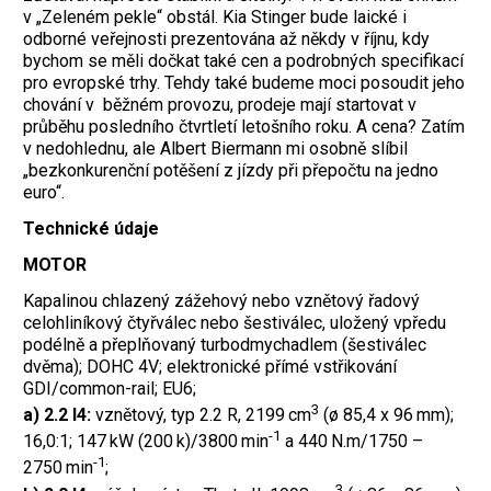
v „Zeleném pekle“ obstál.
Kia Stinger bude laické i
odborné veřejnosti prezentována až někdy v říjnu, kdy
bychom se měli dočkat také cen a podrobných specifikací
pro evropské trhy. Tehdy také budeme moci posoudit jeho
chování v běžném provozu, prodeje mají startovat v
průběhu posledního čtvrtletí letošního roku. A cena? Zatím
v nedohlednu, ale Albert Biermann mi osobně slíbil
„bezkonkurenční potěšení z jízdy při přepočtu na jedno
euro“.
Technické údaje
MOTOR
Kapalinou chlazený zážehový nebo vznětový řadový
celohliníkový čtyřválec nebo šestiválec, uložený vpředu
podélně a přeplňovaný turbodmychadlem (šestiválec
dvěma); DOHC 4V; elektronické přímé vstřikování
GDI/common-rail; EU6;
3
a) 2.2 I4:
vznětový, typ 2.2 R, 2199 cm
(ø 85,4 x 96 mm);
-1
16,0:1; 147 kW (200 k)/3800 min
a 440 N.m/1750 –
-1
2750 min
;
3