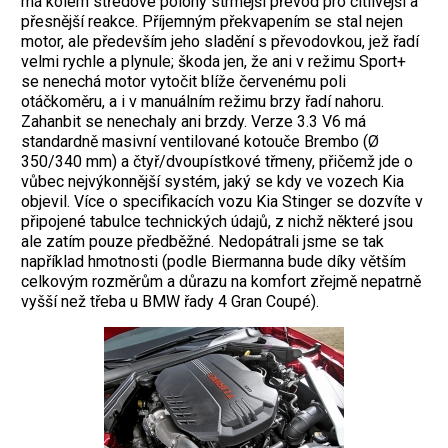
má kolem středové polohy strmější převod pro citlivější a
přesnější reakce. Příjemným překvapením se stal nejen
motor, ale především jeho sladění s převodovkou, jež řadí
velmi rychle a plynule; škoda jen, že ani v režimu Sport+
se nenechá motor vytočit blíže červenému poli
otáčkoměru, a i v manuálním režimu brzy řadí nahoru.
Zahanbit se nenechaly ani brzdy. Verze 3.3 V6 má
standardně masivní ventilované kotouče Brembo (Ø
350/340 mm) a čtyř/dvoupístkové třmeny, přičemž jde o
vůbec nejvýkonnější systém, jaký se kdy ve vozech Kia
objevil. Více o specifikacích vozu Kia Stinger se dozvíte v
připojené tabulce technických údajů, z nichž některé jsou
ale zatím pouze předběžné. Nedopátrali jsme se tak
například hmotnosti (podle Biermanna bude díky větším
celkovým rozměrům a důrazu na komfort zřejmě nepatrně
vyšší než třeba u BMW řady 4 Gran Coupé).