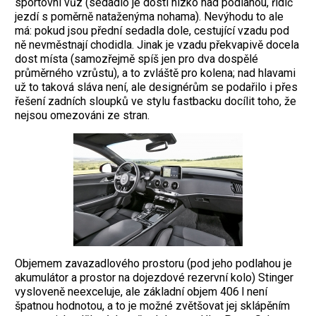
sportovní vůz (sedadlo je dosti nízko nad podlahou, řidič
jezdí s poměrně nataženýma nohama). Nevýhodu to ale
má: pokud jsou přední sedadla dole, cestující vzadu pod
ně nevměstnají chodidla. Jinak je vzadu překvapivě docela
dost místa (samozřejmě spíš jen pro dva dospělé
průměrného vzrůstu), a to zvláště pro kolena; nad hlavami
už to taková sláva není, ale designérům se podařilo i přes
řešení zadních sloupků ve stylu fastbacku docílit toho, že
nejsou omezováni ze stran.
Objemem zavazadlového prostoru (pod jeho podlahou je
akumulátor a prostor na dojezdové rezervní kolo) Stinger
vysloveně neexceluje, ale základní objem 406 l není
špatnou hodnotou, a to je možné zvětšovat jej sklápěním