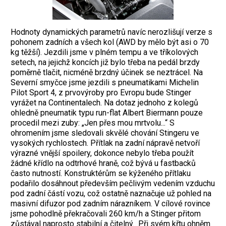
Hodnoty dynamických parametrů navíc nerozlišují verze s
pohonem zadních a všech kol (AWD by mělo být asi o 70
kg těžší). Jezdili jsme v plném tempu a ve tříkolových
setech, na jejichž koncích již bylo třeba na pedál brzdy
poměrně tlačit, nicméně brzdný účinek se neztrácel. Na
Severní smyčce jsme jezdili s pneumatikami Michelin
Pilot Sport 4, z prvovýroby pro Evropu bude Stinger
vyrážet na Continentalech. Na dotaz jednoho z kolegů
ohledně pneumatik typu run-flat Albert Biermann pouze
procedil mezi zuby: „Jen přes mou mrtvolu...“ S
ohromením jsme sledovali skvělé chování Stingeru ve
vysokých rychlostech. Přítlak na zadní nápravě netvoří
výrazné vnější spoilery, dokonce nebylo třeba použít
žádné křídlo na odtrhové hraně, což bývá u fastbacků
často nutností. Konstruktérům se kýženého přítlaku
podařilo dosáhnout především pečlivým vedením vzduchu
pod zadní částí vozu, což ostatně naznačuje už pohled na
masivní difuzor pod zadním nárazníkem. V cílové rovince
jsme pohodlně překračovali 260 km/h a Stinger přitom
zůstával naprosto stabilní a čitelný. Při svém křtu ohněm