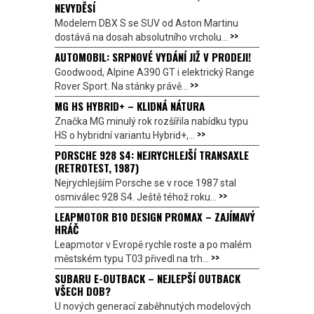
NEVYDĚSÍ
Modelem DBX S se SUV od Aston Martinu
>>
dostává na dosah absolutního vrcholu...
AUTOMOBIL: SRPNOVÉ VYDÁNÍ JIŽ V PRODEJI!
Goodwood, Alpine A390 GT i elektrický Range
>>
Rover Sport. Na stánky právě...
MG HS HYBRID+ – KLIDNÁ NÁTURA
Značka MG minulý rok rozšířila nabídku typu
>>
HS o hybridní variantu Hybrid+,...
PORSCHE 928 S4: NEJRYCHLEJŠÍ TRANSAXLE
(RETROTEST, 1987)
Nejrychlejším Porsche se v roce 1987 stal
>>
osmiválec 928 S4. Ještě téhož roku...
LEAPMOTOR B10 DESIGN PROMAX – ZAJÍMAVÝ
HRÁČ
Leapmotor v Evropě rychle roste a po malém
>>
městském typu T03 přivedl na trh...
SUBARU E-OUTBACK – NEJLEPŠÍ OUTBACK
VŠECH DOB?
U nových generací zaběhnutých modelových