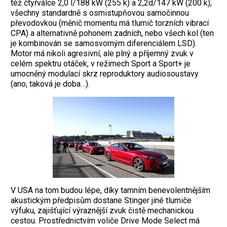
též čtyřválce 2,0 l/188 kW (255 k) a 2,2d/147 kW (200 k),
všechny standardně s osmistupňovou samočinnou
převodovkou (měnič momentu má tlumič torzních vibrací
CPA) a alternativně pohonem zadních, nebo všech kol (ten
je kombinován se samosvorným diferenciálem LSD).
Motor má nikoli agresivní, ale plný a příjemný zvuk v
celém spektru otáček, v režimech Sport a Sport+ je
umocněný modulací skrz reproduktory audiosoustavy
(ano, taková je doba…).
V USA na tom budou lépe, díky tamním benevolentnějším
akustickým předpisům dostane Stinger jiné tlumiče
výfuku, zajišťující výraznější zvuk čistě mechanickou
cestou. Prostřednictvím voliče Drive Mode Select má