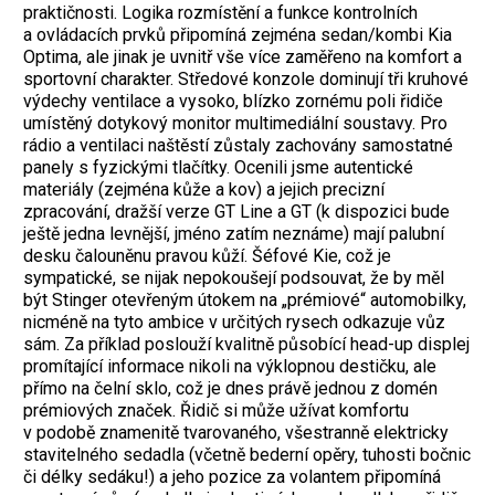
praktičnosti. Logika rozmístění a funkce kontrolních
a ovládacích prvků připomíná zejména sedan/kombi Kia
Optima, ale jinak je uvnitř vše více zaměřeno na komfort a
sportovní charakter. Středové konzole dominují tři kruhové
výdechy ventilace a vysoko, blízko zornému poli řidiče
umístěný dotykový monitor multimediální soustavy. Pro
rádio a ventilaci naštěstí zůstaly zachovány samostatné
panely s fyzickými tlačítky. Ocenili jsme autentické
materiály (zejména kůže a kov) a jejich precizní
zpracování, dražší verze GT Line a GT (k dispozici bude
ještě jedna levnější, jméno zatím neznáme) mají palubní
desku čalouněnu pravou kůží. Šéfové Kie, což je
sympatické, se nijak nepokoušejí podsouvat, že by měl
být Stinger otevřeným útokem na „prémiové“ automobilky,
nicméně na tyto ambice v určitých rysech odkazuje vůz
sám. Za příklad poslouží kvalitně působící head-up displej
promítající informace nikoli na výklopnou destičku, ale
přímo na čelní sklo, což je dnes právě jednou z domén
prémiových značek. Řidič si může užívat komfortu
v podobě znamenitě tvarovaného, všestranně elektricky
stavitelného sedadla (včetně bederní opěry, tuhosti bočnic
či délky sedáku!) a jeho pozice za volantem připomíná