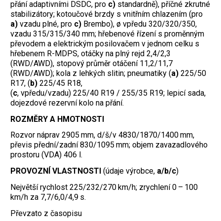
přání adaptivními DSDC, pro
c)
standardně), příčné zkrutné
stabilizátory; kotoučové brzdy s vnitřním chlazením (pro
a)
vzadu plné, pro
c)
Brembo), ø vpředu 320/320/350,
vzadu 315/315/340 mm; hřebenové řízení s proměnným
převodem a elektrickým posilovačem v jednom celku s
hřebenem R-MDPS, otáčky na plný rejd 2,4/2,3
(RWD/AWD), stopový průměr otáčení 11,2/11,7
(RWD/AWD); kola z lehkých slitin; pneumatiky (
a)
225/50
R17, (
b)
225/45 R18,
(
c
, vpředu/vzadu) 225/40 R19 / 255/35 R19; lepicí sada,
dojezdové rezervní kolo na přání.
ROZMĚRY A HMOTNOSTI
Rozvor náprav 2905 mm, d/š/v 4830/1870/1400 mm,
převis přední/zadní 830/1095 mm; objem zavazadlového
prostoru (VDA) 406 l.
PROVOZNÍ VLASTNOSTI
(údaje výrobce,
a/b/c
)
Největší rychlost 225/232/270 km/h; zrychlení 0 – 100
km/h za 7,7/6,0/4,9 s.
Převzato z časopisu