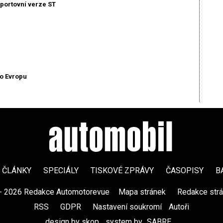
sportovní verze ST
o Evropu
ČLÁNKY
SPECIÁLY
TISKOVÉ ZPRÁVY
ČASOPISY
B
- 2026 Redakce Automotorevue
|
Mapa stránek
|
Redakce str
RSS
|
GDPR
|
Nastavení soukromí
Autoři
design by skop
|
system by
SABRE
|