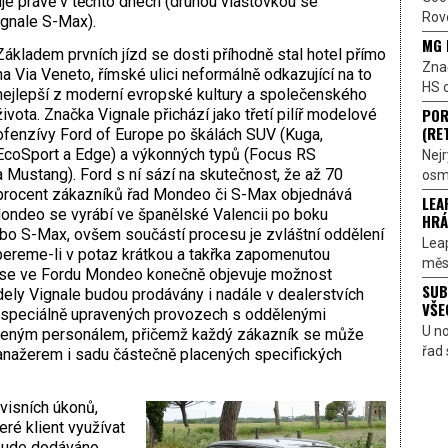
je právě v těchto dnech (druhou vlaštovkou se
Rove
ignale S-Max).
MG 
Základem prvních
jízd se dosti příhodně stal hotel přímo
Znač
na Via Veneto, římské ulici neformálně odkazující na to
HS o
nejlepší z moderní evropské kultury a společenského
POR
života. Značka Vignale přichází jako třetí pilíř modelové
(RE
ofenzívy Ford of Europe po škálách SUV (Kuga,
EcoSport a Edge) a výkonných typů (Focus RS
Nejr
a Mustang). Ford s ní sází na skutečnost, že až 70
osmi
procent zákazníků řad Mondeo či S-Max objednává
LEA
ondeo se vyrábí ve španělské Valencii po boku
HRÁ
o S-Max, ovšem součástí procesu je zvláštní oddělení
Lea
nebereme-li v potaz krátkou a takřka zapomenutou
měst
) se ve Fordu Mondeo konečně objevuje možnost
SUB
ely Vignale budou prodávány i nadále v dealerstvích
VŠE
speciálně upravených provozech s oddělenými
U n
koleným personálem, přičemž každý zákazník se může
řad 
manažerem i sadu částečně placených specifických
visních úkonů,
ré klient využívat
bude dodáváno