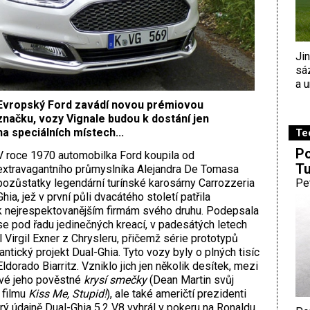
Ji
sá
a u
Evropský Ford zavádí novou prémiovou
značku, vozy Vignale budou k dostání jen
na speciálních místech...
Te
Po
V roce 1970 automobilka Ford koupila od
Tu
extravagantního průmyslníka Alejandra De Tomasa
pozůstatky legendární turínské karosárny Carrozzeria
Pe
Ghia, jež v první půli dvacátého století patřila
k nejrespektovanějším firmám svého druhu. Podepsala
se pod řadu jedinečných kreací, v padesátých letech
l Virgil Exner z Chrysleru, přičemž série prototypů
antický projekt Dual-Ghia. Tyto vozy byly o plných tisíc
ldorado Biarritz. Vzniklo jich jen několik desítek, mezi
nové jeho pověstné
krysí smečky
(Dean Martin svůj
 filmu
Kiss Me, Stupid!
), ale také američtí prezidenti
ý údajně Dual-Ghia 5.2 V8 vyhrál v pokeru na Ronaldu