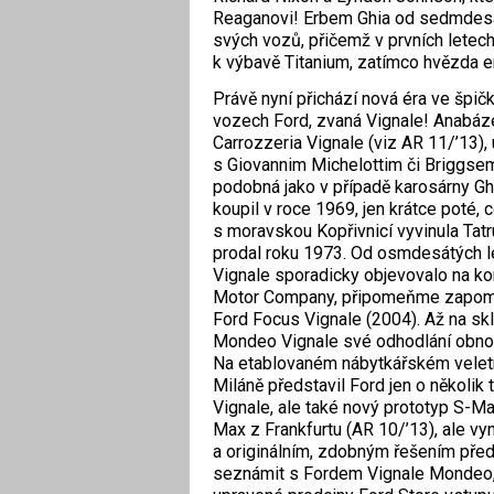
Reaganovi! Erbem Ghia od sedmdesát
svých vozů, přičemž v prvních letech 
k výbavě Titanium, zatímco hvězda 
Právě nyní přichází nová éra ve špi
vozech Ford, zvaná Vignale! Anabáz
Carrozzeria Vignale (viz AR 11/’13),
s Giovannim Michelottim či Briggse
podobná jako v případě karosárny Gh
koupil v roce 1969, jen krátce poté, 
s moravskou Kopřivnicí vyvinula Tatru
prodal roku 1973. Od osmdesátých l
Vignale sporadicky objevovalo na k
Motor Company, připomeňme zapome
Ford Focus Vignale (2004). Až na skl
Mondeo Vignale své odhodlání obnovi
Na etablovaném nábytkářském veletr
Miláně představil Ford jen o několik
Vignale, ale také nový prototyp S-Ma
Max z Frankfurtu (AR 10/’13), ale v
a originálním, zdobným řešením předn
seznámit s Fordem Vignale Mondeo, 