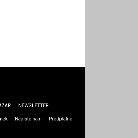
AZAR
NEWSLETTER
ánek
|
Napište nám
|
Předplatné
|