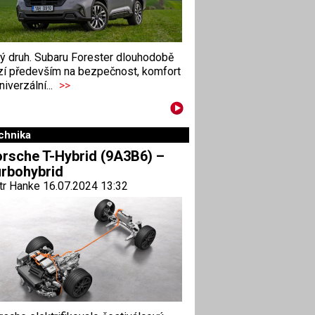
ný druh. Subaru Forester dlouhodobě
zí především na bezpečnost, komfort
niverzální...
>>
chnika
rsche T-Hybrid (9A3B6) –
rbohybrid
tr Hanke 16.07.2024 13:32