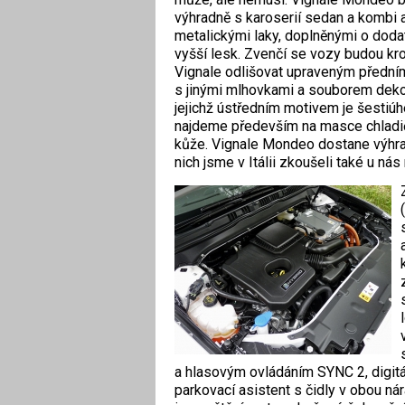
výhradně s karoserií sedan a kombi 
metalickými laky, doplněnými o doda
vyšší lesk. Zvenčí se vozy budou 
Vignale odlišovat upraveným přední
s jinými mlhovkami a souborem dekor
jejichž ústředním motivem je šestiúh
najdeme především na masce chladiče
kůže. Vignale Mondeo dostane výhrad
nich jsme v Itálii zkoušeli také u n
a hlasovým ovládáním SYNC 2, digitáln
parkovací asistent s čidly v obou n