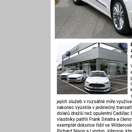
jejích služeb v rozsáhlé míře využíva
nakonec vyústila v jedinečný transatl
dolarů dražší než opulentní Cadillac E
vlastníky patřili Frank Sinatra a čle
exemplář dokonce řídil ve Wilderově
Richard Nixon a Lyndon Johnson, kter