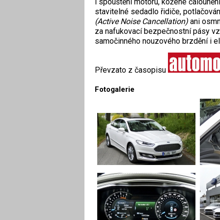
i spouštění motoru, kožené čalounění
stavitelné sedadlo řidiče, potlačová
(Active Noise Cancellation)
ani osmná
za nafukovací bezpečnostní pásy vz
samočinného nouzového brzdění i el
Převzato z časopisu
Fotogalerie