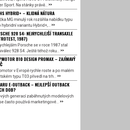
>>
r Sport. Na stánky právě...
HS HYBRID+ – KLIDNÁ NÁTURA
ka MG minulý rok rozšířila nabídku typu
>>
 hybridní variantu Hybrid+,...
SCHE 928 S4: NEJRYCHLEJŠÍ TRANSAXLE
TROTEST, 1987)
ychlejším Porsche se v roce 1987 stal
>>
válec 928 S4. Ještě téhož roku...
PMOTOR B10 DESIGN PROMAX – ZAJÍMAVÝ
Č
pmotor v Evropě rychle roste a po malém
>>
ském typu T03 přivedl na trh...
ARU E-OUTBACK – NEJLEPŠÍ OUTBACK
CH DOB?
ových generací zaběhnutých modelových
>>
se často používá marketingové...