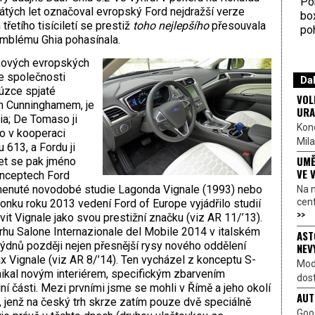
Por
ých let označoval evropský Ford nejdražší verze
bo
třetího tisíciletí se prestiž
toho nejlepšího
přesouvala
poh
emblému Ghia pohasínala.
čkových evropských
e společnosti
Dal
 úzce spjaté
VOL
m Cunninghamem, je
URA
ia; De Tomaso ji
Kon
co v kooperaci
Mila
 613, a Fordu ji
UMĚ
et se pak jméno
VE 
onceptech Ford
nuté novodobé studie Lagonda Vignale (1993) nebo
Na 
cen
onku roku 2013 vedení Ford of Europe vyjádřilo studií
>>
t Vignale jako svou prestižní značku (viz AR 11/’13).
hu Salone Internazionale del Mobile 2014 v italském
AST
 týdnů později nejen přesnější rysy nového oddělení
NEV
x Vignale (viz AR 8/’14). Ten vycházel z konceptu S-
Mod
ynikal novým interiérem, specifickým zbarvením
dost
í části. Mezi prvními jsme se mohli v Římě a jeho okolí
AUT
jenž na český trh skrze zatím pouze dvě speciálně
Goo