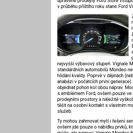
upravené prodejny Ford Store vstupu
v průběhu příštího roku stane
Ford V
nejvyšší výbavový stupeň. Vignale M
standardních automobilů Mondeo neb
hlídání kvality. Poprvé v dějinách (
anabázi v počátcích první generace
objednat pohon kol obou náprav.
Mod
s emblémem Ford, ovšem pouze ve 
prodejními prostory a náležitě vyš
těšit na osobní kontakt s vlastním 
služeb.
Ty mohou zahrnovat mytí i řešení ser
ovšem jde pouze o nabídku prvků, kte
může, ale nemusí. Vignale Mondeo 