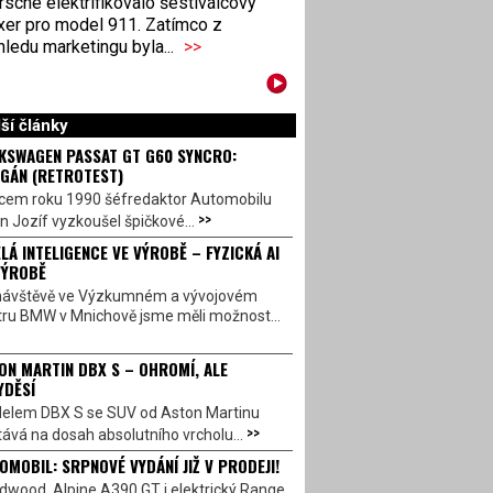
sche elektrifikovalo šestiválcový
xer pro model 911. Zatímco z
ledu marketingu byla...
>>
ší články
KSWAGEN PASSAT GT G60 SYNCRO:
GÁN (RETROTEST)
cem roku 1990 šéfredaktor Automobilu
>>
n Jozíf vyzkoušel špičkové...
LÁ INTELIGENCE VE VÝROBĚ – FYZICKÁ AI
VÝROBĚ
návštěvě ve Výzkumném a vývojovém
tru BMW v Mnichově jsme měli možnost...
ON MARTIN DBX S – OHROMÍ, ALE
YDĚSÍ
elem DBX S se SUV od Aston Martinu
>>
ává na dosah absolutního vrcholu...
OMOBIL: SRPNOVÉ VYDÁNÍ JIŽ V PRODEJI!
dwood, Alpine A390 GT i elektrický Range