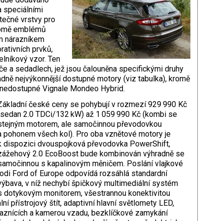
a speciálními
tečné vrstvy pro
kromě emblémů
m nárazníkem
ativních prvků,
elníkový vzor. Ten
 a sedadlech, jež jsou čalouněna specifickými druhy
ně nejvýkonnější dostupné motory (viz tabulka), kromě
ás nedostupné Vignale Mondeo Hybrid.
Základní české ceny se pohybují v rozmezí 929 990 Kč
(sedan 2.0 TDCi/132 kW) až 1 059 990 Kč (kombi se
stejným motorem, ale samočinnou převodovkou
a pohonem všech kol). Pro oba vznětové motory je
k dispozici dvouspojková převodovka PowerShift,
zážehový 2.0 EcoBoost bude kombinován výhradně se
samočinnou s kapalinovým měničem. Poslání vlajkové
lodi Ford of Europe odpovídá rozsáhlá standardní
výbava, v níž nechybí špičkový multimediální systém
s dotykovým monitorem, všestrannou konektivitou
í přístrojový štít, adaptivní hlavní světlomety LED,
áraznících a kamerou vzadu, bezklíčkové zamykání