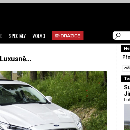
E
SPECIÁLY
VOLVO
Ne
Pře
Luxusně...
Te
Su
Ji
Luk