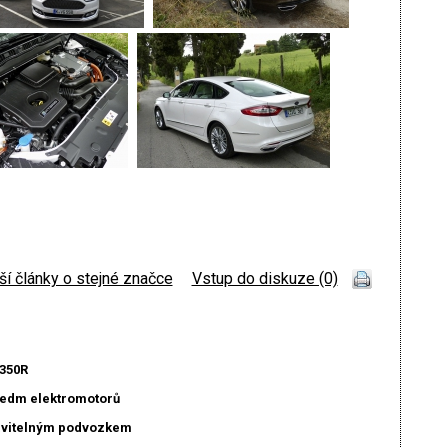
ší články o stejné značce
|
Vstup do diskuze (0)
350R
sedm elektromotorů
stavitelným podvozkem