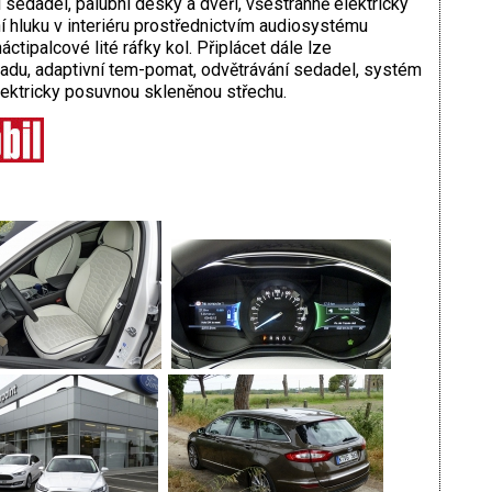
 sedadel, palubní desky a dveří, všestranně elektricky
ní hluku v interiéru prostřednictvím audiosystému
ctipalcové lité ráfky kol. Připlácet dále lze
adu, adaptivní tem-pomat, odvětrávání sedadel, systém
ektricky posuvnou skleněnou střechu.