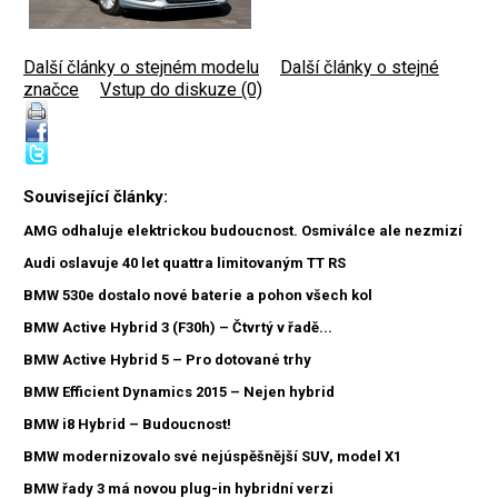
Další články o stejném modelu
|
Další články o stejné
značce
|
Vstup do diskuze (0)
Související články:
AMG odhaluje elektrickou budoucnost. Osmiválce ale nezmizí
Audi oslavuje 40 let quattra limitovaným TT RS
BMW 530e dostalo nové baterie a pohon všech kol
BMW Active Hybrid 3 (F30h) – Čtvrtý v řadě...
BMW Active Hybrid 5 – Pro dotované trhy
BMW Efficient Dynamics 2015 – Nejen hybrid
BMW i8 Hybrid – Budoucnost!
BMW modernizovalo své nejúspěšnější SUV, model X1
BMW řady 3 má novou plug-in hybridní verzi