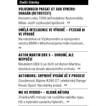
Další články
VOLKSWAGEN PASSAT GT G60 SYNCRO:
URAGÁN (RETROTEST)
Koncem roku 1990 šéfredaktor Automobilu
>>
Milan Jozíf vyzkoušel špičkové...
UMĚLÁ INTELIGENCE VE VÝROBĚ – FYZICKÁ AI
VE VÝROBĚ
Na návštěvě ve Výzkumném a vývojovém
centru BMW v Mnichově jsme měli možnost...
>>
ASTON MARTIN DBX S – OHROMÍ, ALE
NEVYDĚSÍ
Modelem DBX S se SUV od Aston Martinu
>>
dostává na dosah absolutního vrcholu...
AUTOMOBIL: SRPNOVÉ VYDÁNÍ JIŽ V PRODEJI!
Goodwood, Alpine A390 GT i elektrický Range
>>
Rover Sport. Na stánky právě...
MG HS HYBRID+ – KLIDNÁ NÁTURA
Značka MG minulý rok rozšířila nabídku typu
>>
HS o hybridní variantu Hybrid+,...