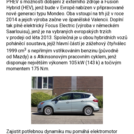
PHEV s možností dobíjení z externího zdroje a Fusion
Hybrid (HEV), jenž bude v Evropě nabízen v připravované
nové generaci typu Mondeo. Oba vstoupí na trh již v roce
2014 a jejich výroba začne ve španělské Valencii. Doplní
tak plně elektrický Focus Electric (výroba v německém
Saarlouisu), jenž je na vybraných evropských trzích
v prodeji od léta 2013.
Společná je u obou hybridních vozů
poháněcí soustava, jejíž hlavní částí je zážehový čtyřválec
3
1999 cm
s nepřímým vstřikováním benzinu (původně
od Mazdy) a s Atkinsonovým pracovním cyklem, jenž
disponuje největším výkonem 105 kW (143 k) a točivým
momentem 175 N.m.
Zajistit potřebnou dynamiku mu pomáhá elektromotor