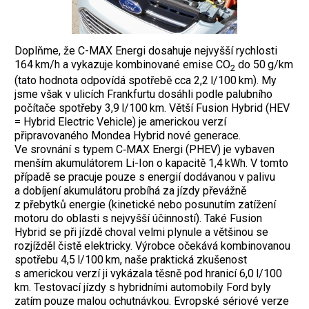
Doplňme, že C-MAX Energi dosahuje nejvyšší rychlosti
164 km/h a vykazuje kombinované emise CO
do 50 g/km
2
(tato hodnota odpovídá spotřebě cca 2,2 l/100 km). My
jsme však v ulicích Frankfurtu dosáhli podle palubního
počítače spotřeby 3,9 l/100 km.
Větší Fusion Hybrid (HEV
= Hybrid Electric Vehicle) je americkou verzí
připravovaného Mondea Hybrid nové generace.
Ve srovnání s typem C‑MAX Energi (PHEV) je vybaven
menším akumulátorem Li-Ion o kapacitě 1,4 kWh. V tomto
případě se pracuje pouze s energií dodávanou v palivu
a dobíjení akumulátoru probíhá za jízdy převážně
z přebytků energie (kinetické nebo posunutím zatížení
motoru do oblasti s nejvyšší účinností). Také Fusion
Hybrid se při jízdě choval velmi plynule a většinou se
rozjížděl čistě elektricky. Výrobce očekává kombinovanou
spotřebu 4,5 l/100 km, naše praktická zkušenost
s americkou verzí ji vykázala těsně pod hranicí 6,0 l/100
km. Testovací jízdy s hybridními automobily Ford byly
zatím pouze malou ochutnávkou. Evropské sériové verze