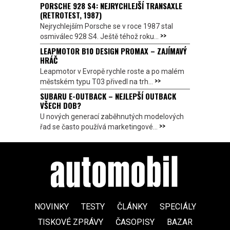
PORSCHE 928 S4: NEJRYCHLEJŠÍ TRANSAXLE
(RETROTEST, 1987)
Nejrychlejším Porsche se v roce 1987 stal
>>
osmiválec 928 S4. Ještě téhož roku...
LEAPMOTOR B10 DESIGN PROMAX – ZAJÍMAVÝ
HRÁČ
Leapmotor v Evropě rychle roste a po malém
>>
městském typu T03 přivedl na trh...
SUBARU E-OUTBACK – NEJLEPŠÍ OUTBACK
VŠECH DOB?
U nových generací zaběhnutých modelových
>>
řad se často používá marketingové...
NOVINKY
TESTY
ČLÁNKY
SPECIÁLY
TISKOVÉ ZPRÁVY
ČASOPISY
BAZAR