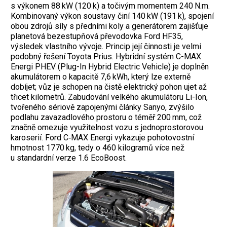
s výkonem 88 kW (120 k) a točivým momentem 240 N.m.
Kombinovaný výkon soustavy činí 140 kW (191 k), spojení
obou zdrojů síly s předními koly a generátorem zajišťuje
planetová bezestupňová převodovka Ford HF35,
výsledek vlastního vývoje. Princip její činnosti je velmi
podobný řešení Toyota Prius.
Hybridní systém C-MAX
Energi PHEV (Plug-In Hybrid Electric Vehicle) je doplněn
akumulátorem o kapacitě 7,6 kWh, který lze externě
dobíjet; vůz je schopen na čistě elektrický pohon ujet až
třicet kilometrů. Zabudování velkého akumulátoru Li-Ion,
tvořeného sériově zapojenými články Sanyo, zvýšilo
podlahu zavazadlového prostoru o téměř 200 mm, což
značně omezuje využitelnost vozu s jednoprostorovou
karoserií. Ford C‑MAX Energi vykazuje pohotovostní
hmotnost 1770 kg, tedy o 460 kilogramů více než
u standardní verze 1.6 EcoBoost.