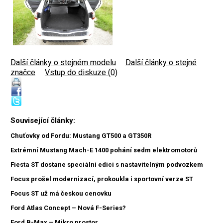
Další články o stejném modelu
|
Další články o stejné
značce
|
Vstup do diskuze (0)
Související články:
Chuťovky od Fordu: Mustang GT500 a GT350R
Extrémní Mustang Mach-E 1400 pohání sedm elektromotorů
Fiesta ST dostane speciální edici s nastavitelným podvozkem
Focus prošel modernizací, prokoukla i sportovní verze ST
Focus ST už má českou cenovku
Ford Atlas Concept – Nová F-Series?
Ford B-Max – Mikro prostor