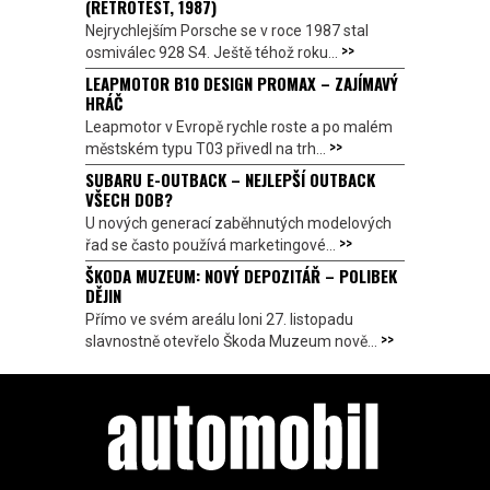
(RETROTEST, 1987)
Nejrychlejším Porsche se v roce 1987 stal
>>
osmiválec 928 S4. Ještě téhož roku...
LEAPMOTOR B10 DESIGN PROMAX – ZAJÍMAVÝ
HRÁČ
Leapmotor v Evropě rychle roste a po malém
>>
městském typu T03 přivedl na trh...
SUBARU E-OUTBACK – NEJLEPŠÍ OUTBACK
VŠECH DOB?
U nových generací zaběhnutých modelových
>>
řad se často používá marketingové...
ŠKODA MUZEUM: NOVÝ DEPOZITÁŘ – POLIBEK
DĚJIN
Přímo ve svém areálu loni 27. listopadu
>>
slavnostně otevřelo Škoda Muzeum nově...