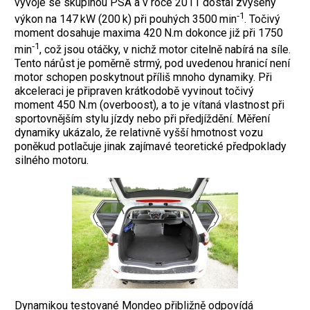
vývoje se skupinou PSA a v roce 2011 dostal zvýšený
‑1
výkon na 147 kW (200 k) při pouhých 3500 min
. Točivý
moment dosahuje maxima 420 N.m dokonce již při 1750
‑1
min
, což jsou otáčky, v nichž motor citelně nabírá na síle.
Tento nárůst je poměrně strmý, pod uvedenou hranicí není
motor schopen poskytnout příliš mnoho dynamiky. Při
akceleraci je připraven krátkodobě vyvinout točivý
moment 450 N.m (overboost), a to je vítaná vlastnost při
sportovnějším stylu jízdy nebo při předjíždění. Měření
dynamiky ukázalo, že relativně vyšší hmotnost vozu
poněkud potlačuje jinak zajímavé teoretické předpoklady
silného motoru.
Dynamikou testované Mondeo přibližně odpovídá