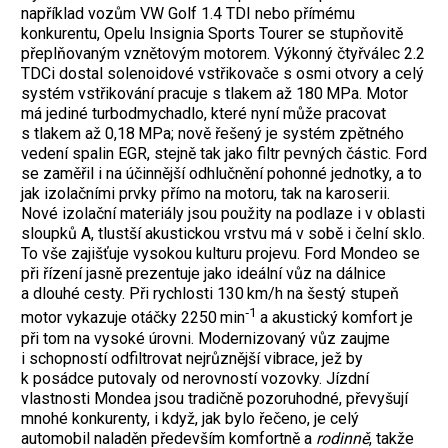
například vozům VW Golf 1.4 TDI nebo přímému
konkurentu, Opelu Insignia Sports Tourer se stupňovitě
přeplňovaným vznětovým motorem. Výkonný čtyřválec 2.2
TDCi dostal solenoidové vstřikovače s osmi otvory a celý
systém vstřikování pracuje s tlakem až 180 MPa. Motor
má jediné turbodmychadlo, které nyní může pracovat
s tlakem až 0,18 MPa; nově řešený je systém zpětného
vedení spalin EGR, stejně tak jako filtr pevných částic. Ford
se zaměřil i na účinnější odhlučnění pohonné jednotky, a to
jak izolačními prvky přímo na motoru, tak na karoserii.
Nové izolační materiály jsou použity na podlaze i v oblasti
sloupků A, tlustší akustickou vrstvu má v sobě i čelní sklo.
To vše zajišťuje vysokou kulturu projevu. Ford Mondeo se
při řízení jasně prezentuje jako ideální vůz na dálnice
a dlouhé cesty. Při rychlosti 130 km/h na šestý stupeň
‑1
motor vykazuje otáčky 2250 min
a akustický komfort je
při tom na vysoké úrovni. Modernizovaný vůz zaujme
i schopností odfiltrovat nejrůznější vibrace, jež by
k posádce putovaly od nerovností vozovky. Jízdní
vlastnosti Mondea jsou tradičně pozoruhodné, převyšují
mnohé konkurenty, i když, jak bylo řečeno, je celý
automobil naladěn především komfortně a
rodinně
, takže