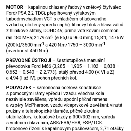
MOTOR
– kapalinou chlazený řadový vznětový čtyřválec
Ford/PSA 2.2 TDCi, přeplňovaný výfukovým
turbodmychadlem VGT s chladičem stlačovaného
vzduchu, uložený vpředu napříč; litinový blok a hlava válců
z hliníkové slitiny, DOHC 4V; přímé vstřikování common
3
rail 180 MPa; 2179 cm
(ø 85,0 x 96,0 mm); 15,8:1; 147 kW
‑1
‑1
(200 k)/3500 min
a 420 N.m/1750 – 3000 min
(overboost 450 N.m).
PŘEVODNÉ ÚSTROJÍ
– šestistupňová manuální
převodovka Ford M66 (3,285 – 1,905 – 1,182 – 0,838 –
0,652 – 0,540 – Z 2,773); stálý převod 4,00 (V, VI a Z)
a 4,94 (I až IV); pohon předních kol.
PODVOZEK
– samonosná ocelová konstrukce
s pomocnými rámy vpředu i vzadu; všechna kola
nezávisle zavěšena, vpředu spodní příčná ramena
a vzpěry McPherson, vzadu víceprvkové zavěšení; vinuté
pružiny a teleskopické tlumiče, příčné zkrutné
stabilizátory; kotoučové brzdy ø 300/302 mm, vpředu
s vnitřním chlazením; ABS/EBA/HSA, ESP/TCS;
hřebenové řízení s kapalinovým posilovačem, 2,71 otáčky