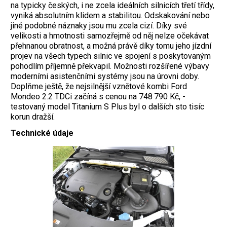
na typicky českých, i ne zcela ideálních silnicích třetí třídy,
vyniká absolutním klidem a stabilitou. Odskakování nebo
jiné podobné náznaky jsou mu zcela cizí. Díky své
velikosti a hmotnosti samozřejmě od něj nelze očekávat
přehnanou obratnost, a možná právě díky tomu jeho jízdní
projev na všech typech silnic ve spojení s poskytovaným
pohodlím příjemně překvapil. Možnosti rozšířené výbavy
moderními asistenčními systémy jsou na úrovni doby.
Doplňme ještě, že nejsilnější vznětové kombi Ford
Mondeo 2.2 TDCi začíná s cenou na 748 790 Kč, -
testovaný model Titanium S Plus byl o dalších sto tisíc
korun dražší.
Technické údaje