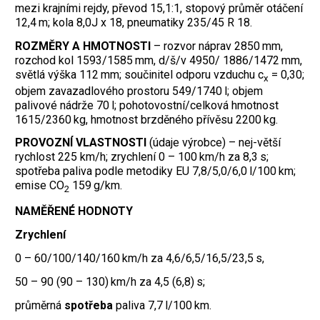
mezi krajními rejdy, převod 15,1:1, stopový průměr otáčení
12,4 m; kola 8,0J x 18, pneumatiky 235/45 R 18.
ROZMĚRY A HMOTNOSTI
– rozvor náprav 2850 mm,
rozchod kol 1593/1585 mm, d/š/v 4950/ 1886/1472 mm,
světlá výška 112 mm; součinitel odporu vzduchu c
= 0,30;
x
objem zavazadlového prostoru 549/1740 l; objem
palivové nádrže 70 l; pohotovostní/celková hmotnost
1615/2360 kg, hmotnost brzděného přívěsu 2200 kg.
PROVOZNÍ VLASTNOSTI
(údaje výrobce) – nej-větší
rychlost 225 km/h; zrychlení 0 – 100 km/h za 8,3 s;
spotřeba paliva podle metodiky EU 7,8/5,0/6,0 l/100 km;
emise CO
159 g/km.
2
NAMĚŘENÉ HODNOTY
Zrychlení
0 – 60/100/140/160 km/h za 4,6/6,5/16,5/23,5 s,
50 – 90 (90 – 130) km/h za 4,5 (6,8) s;
průměrná
spotřeba
paliva 7,7 l/100 km.