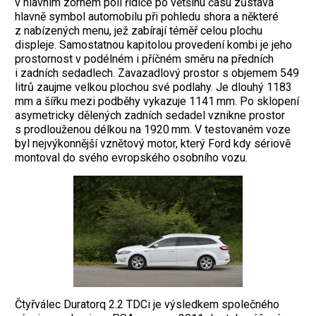
v hlavním zorném poli řidiče po většinu času zůstává
hlavně symbol automobilu při pohledu shora a některé
z nabízených menu, jež zabírají téměř celou plochu
displeje. Samostatnou kapitolou provedení kombi je jeho
prostornost v podélném i příčném směru na předních
i zadních sedadlech. Zavazadlový prostor s objemem 549
litrů zaujme velkou plochou své podlahy. Je dlouhý 1183
mm a šířku mezi podběhy vykazuje 1141 mm. Po sklopení
asymetricky dělených zadních sedadel vznikne prostor
s prodlouženou délkou na 1920 mm. V testovaném voze
byl nejvýkonnější vznětový motor, který Ford kdy sériově
montoval do svého evropského osobního vozu.
Čtyřválec Duratorq 2.2 TDCi je výsledkem společného