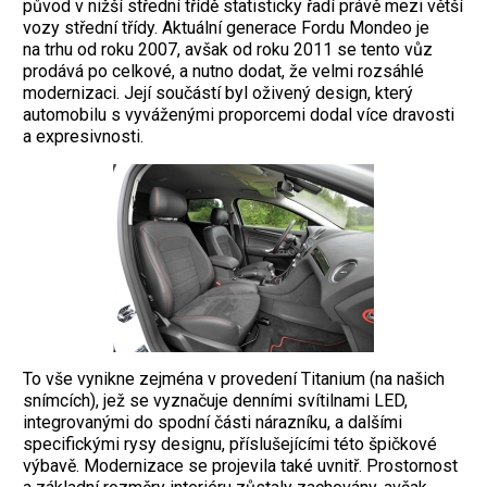
původ v nižší střední třídě statisticky řadí právě mezi větší
vozy střední třídy. Aktuální generace Fordu Mondeo je
na trhu od roku 2007, avšak od roku 2011 se tento vůz
prodává po celkové, a nutno dodat, že velmi rozsáhlé
modernizaci. Její součástí byl oživený design, který
automobilu s vyváženými proporcemi dodal více dravosti
a expresivnosti.
To vše vynikne zejména v provedení Titanium (na našich
snímcích), jež se vyznačuje denními svítilnami LED,
integrovanými do spodní části nárazníku, a dalšími
specifickými rysy designu, příslušejícími této špičkové
výbavě. Modernizace se projevila také uvnitř. Prostornost