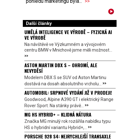
pohledu marketingu byla...
>>
Další články
UMĚLÁ INTELIGENCE VE VÝROBĚ – FYZICKÁ AI
VE VÝROBĚ
Na návštěvě ve Výzkumném a vývojovém
centru BMW v Mnichově jsme měli možnost...
>>
ASTON MARTIN DBX S – OHROMÍ, ALE
NEVYDĚSÍ
Modelem DBX S se SUV od Aston Martinu
>>
dostává na dosah absolutního vrcholu...
AUTOMOBIL: SRPNOVÉ VYDÁNÍ JIŽ V PRODEJI!
Goodwood, Alpine A390 GT i elektrický Range
>>
Rover Sport. Na stánky právě...
MG HS HYBRID+ – KLIDNÁ NÁTURA
Značka MG minulý rok rozšířila nabídku typu
>>
HS o hybridní variantu Hybrid+,...
PORSCHE 928 S4: NEJRYCHLEJŠÍ TRANSAXLE