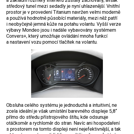
a základní rozměry interiéru zůstaly zachovány, avšak
středový tunel mezi sedadly je nyní uhlazenější. Vnitřní
prostor je v provedení Titanium navržen velmi moderně
a používá hodnotně působící materiály, mezi něž patří
i neobyčejně jemná kůže na potahu volantu. Vyšší verze
výbavy Mondeo jsou i nadále vybavovány systémem
Convers+, který umožňuje ovládání mnoha funkcí
a nastavení vozu pomocí tlačítek na volantu.
Obsluha celého systému je jednoduchá a intuitivní, ne
zcela ideální je však umístění barevného displeje 5,8“
přímo do středu přístrojového štítu, kde odsunuje
otáčkoměr a rychloměr do stran. Navíc ani hospodaření
s prostorem na tomto displeji není nejefektivnější, a tak