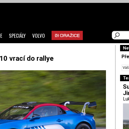
E
SPECIÁLY
VOLVO
Ne
Pře
0 vrací do rallye
Te
Su
Ji
Luk