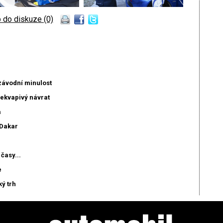
 do diskuze (0)
závodní minulost
ekvapivý návrat
a
 Dakar
časy...
e
ý trh