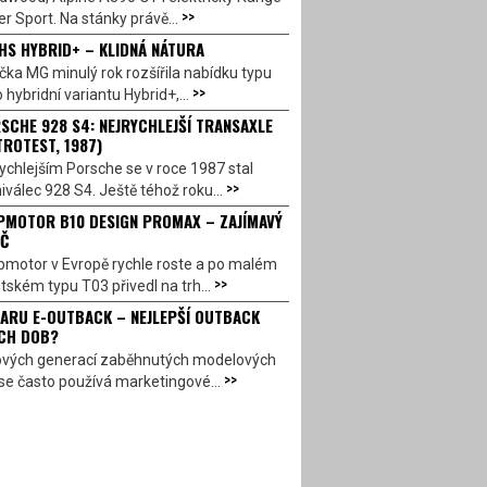
>>
r Sport. Na stánky právě...
HS HYBRID+ – KLIDNÁ NÁTURA
ka MG minulý rok rozšířila nabídku typu
>>
 hybridní variantu Hybrid+,...
SCHE 928 S4: NEJRYCHLEJŠÍ TRANSAXLE
TROTEST, 1987)
ychlejším Porsche se v roce 1987 stal
>>
válec 928 S4. Ještě téhož roku...
PMOTOR B10 DESIGN PROMAX – ZAJÍMAVÝ
Č
pmotor v Evropě rychle roste a po malém
>>
ském typu T03 přivedl na trh...
ARU E-OUTBACK – NEJLEPŠÍ OUTBACK
CH DOB?
ových generací zaběhnutých modelových
>>
se často používá marketingové...