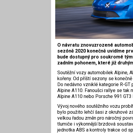
O návratu znovuzrozené automobilky
sezóně 2020 konečně uvidíme prv
bude dostupný pro soukromé týmy 
zadním pohonem, které již druhý
Soutěžní vozy automobilek Alpine, Ab
kořeny. Od příští sezony se konečně 
Do nedávno vzniklé kategorie R-GT 
Alpine A110. Fanoušci rallye se tak 
Alpine A110 nebo Porsche 991 GT3 
Vývoj nového soutěžního vozu probí
bylo použito lehčí šasi z okruhové 
velkou řadou změn pro náročný povrch
tlumiče i výkonnější brzdová soustav
jednotka ABS a kontroly trakce od s