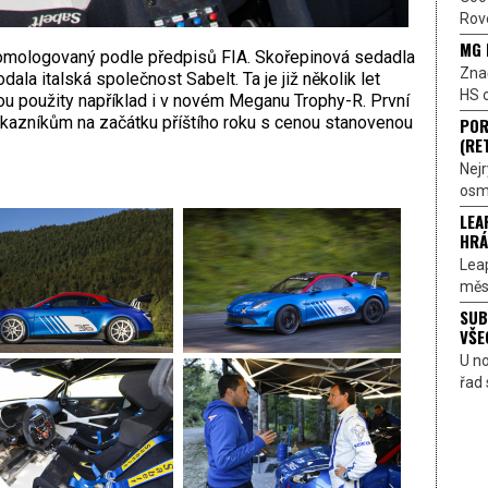
Rove
MG 
omologovaný podle předpisů FIA. Skořepinová sedadla
Znač
la italská společnost Sabelt. Ta je již několik let
HS o
sou použity například i v novém Meganu Trophy-R. První
ákazníkům na začátku příštího roku s cenou stanovenou
POR
(RE
Nejr
osmi
LEA
HRÁ
Lea
měst
SUB
VŠE
U n
řad 