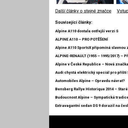
Další články o stejné značce
|
Vstup
Související články:
Alpine A110 dostala ostřejší verzi S
ALPINE A110 – PRO POTĚŠENÍ
Alpine A110 SportsX připomíná slavnou 
ALPINE-RENAULT (1955 – 1995/2017) – Př
Alpine v České Republice – Nová značk
Audi chystá elektrický speciál pro příští
Automobiles Alpine – Opravdu návrat?
Bensberg Rallye Historique 2014 – Staré 
Budoucnost Alpine – Sympatická tradic
Extravagantní sedan DS 9 dorazil na česk