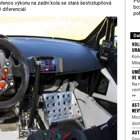
Por
o přenos výkonu na zadní kola se stará šestistupňová
bo
diferenciál.
poh
Dal
VOL
URA
Kon
Mila
UMĚ
VE 
Na 
cen
>>
AST
NEV
Mod
dost
AUT
Goo