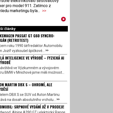
sche elektrifikovalo šestiválcový
xer pro model 911. Zatímco z
ledu marketingu byla...
>>
ší články
KSWAGEN PASSAT GT G60 SYNCRO:
GÁN (RETROTEST)
cem roku 1990 šéfredaktor Automobilu
>>
n Jozíf vyzkoušel špičkové...
LÁ INTELIGENCE VE VÝROBĚ – FYZICKÁ AI
VÝROBĚ
návštěvě ve Výzkumném a vývojovém
tru BMW v Mnichově jsme měli možnost...
ON MARTIN DBX S – OHROMÍ, ALE
YDĚSÍ
elem DBX S se SUV od Aston Martinu
>>
ává na dosah absolutního vrcholu...
OMOBIL: SRPNOVÉ VYDÁNÍ JIŽ V PRODEJI!
dwood, Alpine A390 GT i elektrický Range