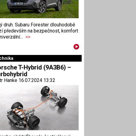
ný druh. Subaru Forester dlouhodobě
zí především na bezpečnost, komfort
niverzální...
>>
chnika
rsche T-Hybrid (9A3B6) –
rbohybrid
tr Hanke 16.07.2024 13:32