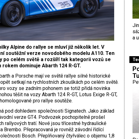
Ji
sá
a u
 Alpine do rallye se mluví již několik let. V
ní soutěžní verze novodobého modelu A110. Ten
po celém světě a rozšíří tak kategorii vozů se
Te
m rokem dominuje Abarth 124 R-GT.
Po
Tu
arth a Porsche mají ve světě rallye silné historické
opět setkají na rychlostních zkouškách po celém světě.
Pe
pro vozy se zadním pohonem se totiž přidá novinka
mohou těšit na vozy Abarth 124 R-GT, Lotus Exige R-GT,
homologované pro rallye soutěže.
há pod dohledem společnosti Signatech. Jako základ
závodní verze GT4. Podvozek pochopitelně prošel
 rallyových tratí. Nové jsou třícestné hydraulické
a Brembo. Přepracovaná je rovněž závodní řídící
polečnosti Bosch. Přeplňovaný čtyřválec o objemu 1,8