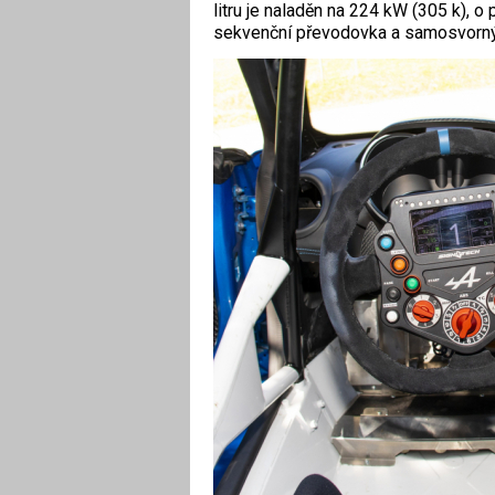
litru je naladěn na 224 kW (305 k), 
sekvenční převodovka a samosvorný 