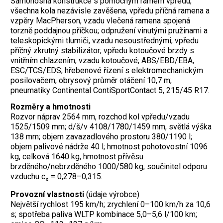
Samonosná konstrukce s pomocným rámem vpředu;
všechna kola nezávisle zavěšena, vpředu příčná ramena a
vzpěry MacPherson, vzadu vlečená ramena spojená
torzně poddajnou příčkou; odpružení vinutými pružinami a
teleskopickými tlumiči, vzadu nesoustřednými; vpředu
příčný zkrutný stabilizátor; vpředu kotoučové brzdy s
vnitřním chlazením, vzadu kotoučové; ABS/EBD/EBA,
ESC/TCS/EDS; hřebenové řízení s elektromechanickým
posilovačem, obrysový průměr otáčení 10,7 m;
pneumatiky Continental ContiSportContact 5, 215/45 R17.
Rozměry a hmotnosti
Rozvor náprav 2564 mm, rozchod kol vpředu/vzadu
1525/1509 mm; d/š/v 4108/1780/1459 mm, světlá výška
138 mm; objem zavazadlového prostoru 380/1190 l;
objem palivové nádrže 40 l; hmotnost pohotovostní 1096
kg, celková 1640 kg, hmotnost přívěsu
brzděného/nebrzděného 1000/580 kg; součinitel odporu
vzduchu c
= 0,278–0,315.
x
Provozní vlastnosti
(údaje výrobce)
Největší rychlost 195 km/h; zrychlení 0–100 km/h za 10,6
s; spotřeba paliva WLTP kombinace 5,0–5,6 l/100 km;