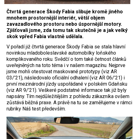
Čtvrtá generace Škody Fabia slibuje kromě jiného
mnohem prostornější interiér, větší objem
zavazadlového prostoru nebo úspornější motory.
Zjišťovali jsme, zda tomu tak skutečně je a jak velký
skok vpřed Fabia vlastně udělala.
V pořadí již čtvrtá generace Škody Fabia se stala hlavní
novinkou mladoboleslavské automobilky loňského
komplikovaného roku. Svědčí o tom také četnost článků
uveřejněných na toto téma i v našem magazínu. Nejprve
jsme mohli otestovat maskované prototypy (viz AR
03/’21), následovalo oficiální odhalení (viz AR 06/’21) i
první mezinárodní jízdy uspořádané v polském Gdaňsku
(viz AR 9/’21). Veškeré podstatné informace tak již byly
napsány. Tím nejdůležitějším z pohledu zákazníka ovšem
zůstává běžná praxe. A právě na tu se zaměřujeme v rámci
rubriky Náš test především.