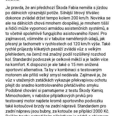
Je pravda, že ani předchozí Škoda Fabia neměla s jízdou
po dálnicích výraznější potíže. Silnější litrový tříválec
dokonce zvládal držet tempo kolem 200 km/h. Novinka se
ale na dálnicích chová mnohem dospěleji, je mnohem tišší
a řidiči může vypomoci armádou asistenčních systémů, a
to včetně spolehlivě fungujícího asistovaného řízení. Pro
zajímavost, všimněte si v tabulce naměřených údajů, jak
přesný je tachometr v rychlostech od 120 km/h výše. Také
rychlé průjezdy klikatých pasáží zvládá vůz s velkým
přehledem, na čemž má značný podíl rozšířený rozchod
kol. Standardní podvozek je celkově měkčí a je laděn více
na komfort. K dispozici je ale také o 15 mm snížená
sportovní alternativa. Ta by v kombinaci s testovaným
motorem ale příliš velký smysl nedávala. Zajímavé je, že
vůz v utažených zatáčkách vykazuje překvapivou ochotu
přejít do snadno kontrolovaného přetáčivého smyku.
Podobné chování si pamatujeme z testu Škody Kamiq.
Mimochodem, v nabídce příplatkových prvků pro
testovaný motor najdete kromě sportovního podvozku
také kotoučové brzdy na zadní nápravě. Standardem pro
zadní nápravu jsou bubny, za kotouče se připlácí 2000 Kč.