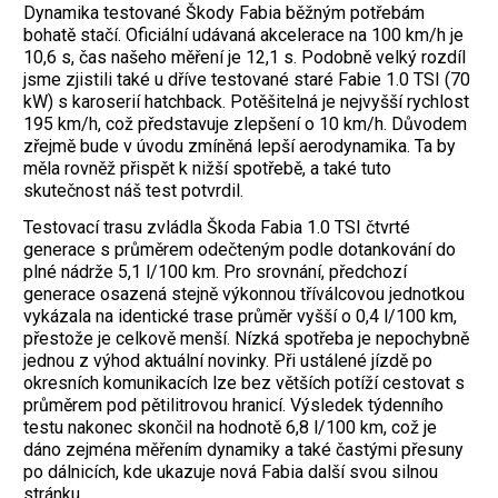
Dynamika testované Škody Fabia běžným potřebám
bohatě stačí. Oficiální udávaná akcelerace na 100 km/h je
10,6 s, čas našeho měření je 12,1 s. Podobně velký rozdíl
jsme zjistili také u dříve testované staré Fabie 1.0 TSI (70
kW) s karoserií hatchback. Potěšitelná je nejvyšší rychlost
195 km/h, což představuje zlepšení o 10 km/h. Důvodem
zřejmě bude v úvodu zmíněná lepší aerodynamika. Ta by
měla rovněž přispět k nižší spotřebě, a také tuto
skutečnost náš test potvrdil.
Testovací trasu zvládla Škoda Fabia 1.0 TSI čtvrté
generace s průměrem odečteným podle dotankování do
plné nádrže 5,1 l/100 km. Pro srovnání, předchozí
generace osazená stejně výkonnou tříválcovou jednotkou
vykázala na identické trase průměr vyšší o 0,4 l/100 km,
přestože je celkově menší. Nízká spotřeba je nepochybně
jednou z výhod aktuální novinky. Při ustálené jízdě po
okresních komunikacích lze bez větších potíží cestovat s
průměrem pod pětilitrovou hranicí. Výsledek týdenního
testu nakonec skončil na hodnotě 6,8 l/100 km, což je
dáno zejména měřením dynamiky a také častými přesuny
po dálnicích, kde ukazuje nová Fabia další svou silnou
stránku.