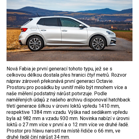
Nová Fabia je první generací tohoto typu, jež se s
celkovou délkou dostala přes hranici čtyř metrů. Rozvor
náprav zároveň překonává první generaci Octavie.
Prostoru pro posádku by uvnitř mělo být mnohem více a
naše měření podstatný nárůst potvrzuje. Podle
naměřených údajů z našeho archivu disponoval hatchback
třetí ­generace šířkou v úrovni loktů vpředu 1410 mm,
respektive 1384 mm vzadu. Výška nad sedákem vpředu
byla až 982 mm a vzadu 930 mm. Novinka nabízí v úrovni
loktů o 27 mm více v první a o 12 mm více ve druhé řadě.
Prostor pro hlavu narostl na místě řidiče o 66 mm, ve
druhé řadě činí nárůst 34 mm.