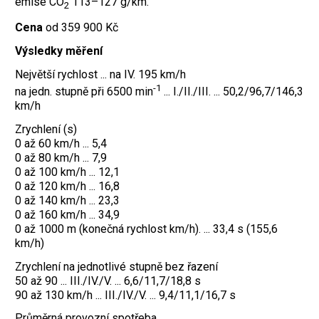
emise CO
113–127 g/km.
2
Cena
od 359 900 Kč
Výsledky měření
Největší rychlost ... na IV. 195 km/h
-1
na jedn. stupně při 6500 min
... I./II./III. ... 50,2/96,7/146,3
km/h
Zrychlení (s)
0 až 60 km/h ... 5,4
0 až 80 km/h ... 7,9
0 až 100 km/h ... 12,1
0 až 120 km/h ... 16,8
0 až 140 km/h ... 23,3
0 až 160 km/h ... 34,9
0 až 1000 m (konečná rychlost km/h). ... 33,4 s (155,6
km/h)
Zrychlení na jednotlivé stupně bez řazení
50 až 90 ... III./IV./V. ... 6,6/11,7/18,8 s
90 až 130 km/h ... III./IV./V. ... 9,4/11,1/16,7 s
Průměrná provozní spotřeba