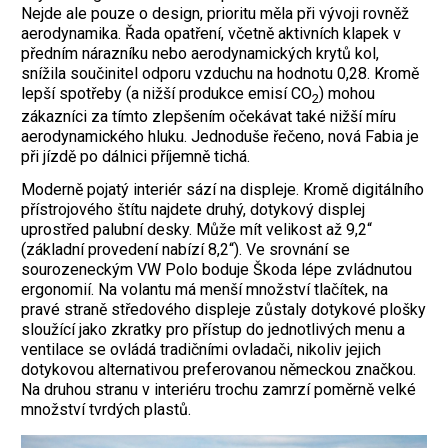
Nejde ale pouze o design, prioritu měla při vývoji rovněž
aerodynamika. Řada opatření, včetně aktivních klapek v
předním nárazníku nebo aerodynamických krytů kol,
snížila součinitel odporu vzduchu na hodnotu 0,28. Kromě
lepší spotřeby (a nižší produkce emisí CO
) mohou
2
zákazníci za tímto zlepšením očekávat také nižší míru
aerodynamického hluku. Jednoduše řečeno, nová Fabia je
při jízdě po dálnici příjemně tichá.
Moderně pojatý interiér sází na displeje. Kromě digitálního
přístrojového štítu najdete druhý, dotykový displej
uprostřed palubní desky. Může mít velikost až 9,2“
(základní provedení nabízí 8,2“). Ve srovnání se
sourozeneckým VW Polo boduje Škoda lépe zvládnutou
ergonomií. Na volantu má menší množství tlačítek, na
pravé straně středového displeje zůstaly dotykové plošky
sloužící jako zkratky pro přístup do jednotlivých menu a
ventilace se ovládá tradičními ovladači, nikoliv jejich
dotykovou alternativou preferovanou německou značkou.
Na druhou stranu v interiéru trochu zamrzí poměrně velké
množství tvrdých plastů.