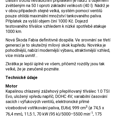
Dalším trochu netradičním příplatkem je nádrž s objemem
zvětšeným na 50 l oproti základní velikosti (40 l). Nádrž je
v obou případech stejně velká, systém pomocí ventilů
pouze ohlídá maximální množství tankovaného paliva.
Příplatek za vyšší objem činí 1000 Kč. Dojezd
testovaného tříválce vzhledem k nízké spotřebě atakuje
1000 km.
Nová Škoda Fabia definitivně dospěla. Ve srovnání se třetí
generací je to skutečný mílový skok kupředu. Novinka je
pohodlnější, nabízí modernější výbavu, atraktivnější vzhled,
více místa uvnitř…
Zkrátka je lepší úplně ve všem, přičemž rozdíly jsou tak
velké, že je zaručeně ­poznáte.
Technické údaje
Motor
Kapalinou chlazený zážehový přeplňovaný tříválec 1.0 TSI
Evo, uložený vpředu napříč; DOHC 4V; variabilní časování
sacích i výfukových ventilů, elektronické přímé
3
vícebodové vstřikování paliva, EU6d; 999 cm
(ø 74,5 x
-1
76,4 mm), 11,5:1, 70 kW (95 k)/5000–5500 min
, 175