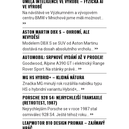
UMĚLÁ INTELIGENCE VE VÝROBĚ – FYZICKÁ AI
VE VÝROBĚ
Na návštěvě ve Výzkumném a vývojovém
centru BMW v Mnichově jsme měli možnost...
>>
ASTON MARTIN DBX S – OHROMÍ, ALE
NEVYDĚSÍ
Modelem DBX S se SUV od Aston Martinu
>>
dostává na dosah absolutního vrcholu...
AUTOMOBIL: SRPNOVÉ VYDÁNÍ JIŽ V PRODEJI!
Goodwood, Alpine A390 GT i elektrický Range
>>
Rover Sport. Na stánky právě...
MG HS HYBRID+ – KLIDNÁ NÁTURA
Značka MG minulý rok rozšířila nabídku typu
>>
HS o hybridní variantu Hybrid+,...
PORSCHE 928 S4: NEJRYCHLEJŠÍ TRANSAXLE
(RETROTEST, 1987)
Nejrychlejším Porsche se v roce 1987 stal
>>
osmiválec 928 S4. Ještě téhož roku...
LEAPMOTOR B10 DESIGN PROMAX – ZAJÍMAVÝ
HRÁČ