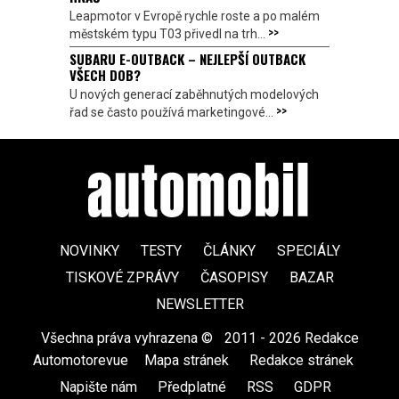
Leapmotor v Evropě rychle roste a po malém
>>
městském typu T03 přivedl na trh...
SUBARU E-OUTBACK – NEJLEPŠÍ OUTBACK
VŠECH DOB?
U nových generací zaběhnutých modelových
>>
řad se často používá marketingové...
NOVINKY
TESTY
ČLÁNKY
SPECIÁLY
TISKOVÉ ZPRÁVY
ČASOPISY
BAZAR
NEWSLETTER
Všechna práva vyhrazena ©
|
2011 - 2026 Redakce
Automotorevue
|
Mapa stránek
|
Redakce stránek
|
Napište nám
|
Předplatné
|
RSS
|
GDPR
|