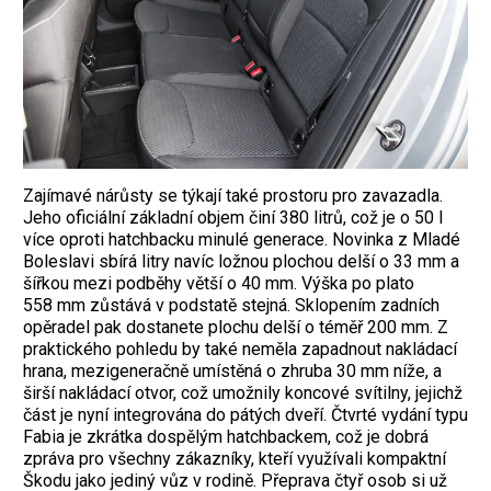
Zajímavé nárůsty se týkají také prostoru pro zavazadla.
Jeho oficiální základní ­objem činí 380 litrů, což je o 50 l
více oproti hatchbacku minulé generace. Novinka z Mladé
Boleslavi sbírá litry navíc ložnou plochou delší o 33 mm a
šířkou mezi podběhy větší o 40 mm. Výška po plato
558 mm zůstává v podstatě stejná. Sklopením zadních
opěradel pak dostanete plochu delší o téměř 200 mm. Z
praktického pohledu by také neměla zapadnout nakládací
hrana, mezigeneračně umístěná o zhruba 30 mm níže, a
širší nakládací ­otvor, což umožnily koncové svítilny, jejichž
část je nyní integrována do pátých dveří. Čtvrté vydání typu
Fabia je zkrátka dospělým hatchbackem, což je dobrá
zpráva pro všechny ­zákazníky, kteří využívali kompaktní
Škodu jako jediný vůz v rodině. Přeprava čtyř osob si už