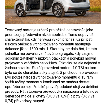
Testovaný motor je určený pro běžné cestování a jeho
prioritou je především nízká spotřeba. Tomu odpovídá i
charakteristika, kdy nejvyšší výkon přichází už při pěti
tisících otáček a vrchol točivého momentu nastupuje
dokonce již na 1600 min-1. Skoro by se dalo říct, že tato
jednotka má povahu vznětového agregátu, kdy zaujme
solidním zátahem v nízkých otáčkách a poněkud mdlým
projevem v otáčkách nejvyšších. Fakticky se ale nejedná o
žádnou novinku. Starší provedení motoru 1.0 TSI na tom
bylo co do charakteristiky stejně. S příchodem provedení
Evo pouze narostl vrchol točivého momentu o 15 N.m.
Vyšší točivý moment v kombinaci se snahou dostat
spotřebu co nejníže také pravděpodobně stojí za delšími
převody. Pětistupňová převodovka nasazená u této nové
generace má delší čtvrtý (0,88 vs. 0,93) a pátý (0,67 vs.
0,74) převodový stupeň.