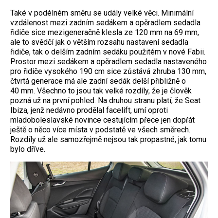
Také v podélném směru se udály velké věci. Minimální
vzdálenost mezi zadním sedákem a opěradlem sedadla
řidiče sice mezigeneračně klesla ze 120 mm na 69 mm,
ale to svědčí jak o větším rozsahu nastavení sedadla
řidiče, tak o delším zadním sedáku použitém v nové Fabii.
Prostor mezi sedákem a opěradlem sedadla nastaveného
pro řidiče vysokého 190 cm sice zůstává zhruba 130 mm,
čtvrtá generace má ale zadní sedák delší přibližně o
40 mm. Všechno to jsou tak velké rozdíly, že je člověk
pozná už na první pohled. Na druhou stranu platí, že Seat
Ibiza, jenž nedávno prodělal facelift, umí oproti
mladoboleslavské novince cestujícím přece jen dopřát
ještě o něco více místa v podstatě ve všech směrech.
Rozdíly už ale samozřejmě nejsou tak propastné, jak tomu
bylo dříve.