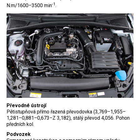
-1
N.m/1600–3500 min
.
Převodné ústrojí
Pětistupňová přímo řazená převodovka (3,769–1,955–
1,281–0,881–0,673–Z 3,182), stálý převod 4,056. Pohon
předních kol.
Podvozek