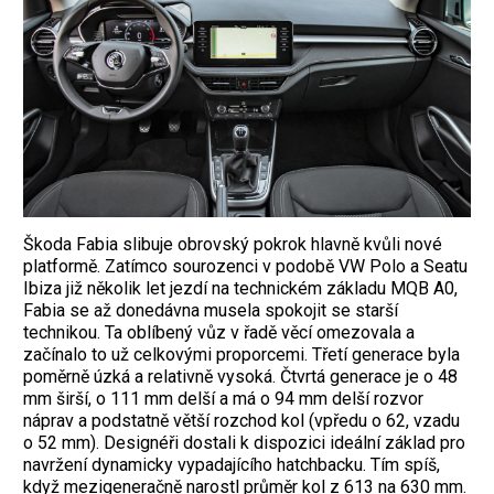
Škoda Fabia slibuje obrovský pokrok hlavně kvůli nové
platformě. Zatímco sourozenci v podobě VW Polo a Seatu
Ibiza již několik let jezdí na technickém základu MQB A0,
Fabia se až donedávna musela spokojit se starší
technikou. Ta oblíbený vůz v řadě věcí omezovala a
začínalo to už celkovými proporcemi. Třetí generace byla
poměrně úzká a relativně vysoká. Čtvrtá generace je o 48
mm širší, o 111 mm delší a má o 94 mm delší rozvor
náprav a podstatně větší rozchod kol (vpředu o 62, vzadu
o 52 mm). Designéři dostali k dispozici ideální základ pro
navržení dynamicky vypadajícího hatchbacku. Tím spíš,
když mezigeneračně narostl průměr kol z 613 na 630 mm.