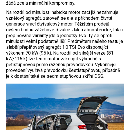
žádá zcela minimální kompromisy.
Na rozdíl od minulosti nabídka motorizací již nezahrnuje
vznětový agregát, zároveň se ale s příchodem čtvrté
generace vrací čtyřválcový motor. Těžištěm prodejů
ovšem budou zážehové tříválce. Jak u atmosférické, tak u
přeplňované varianty jde o jednotky Evo. Ty se oproti
minulosti velmi podstatně liší. Předmětem našeho testu je
slabší přeplňovaný agregát 1.0 TSI Evo disponující
výkonem 70 kW (95 k). Na rozdíl od silnější verze (81
kW/116 k) lze tento motor zakoupit výhradně s
pětistupňovou přímo řazenou převodovkou. Výkonnější
provedení využívá převodovku šestistupňovou, případně
je k dostání také se sedmistupňovou skříní DSG.