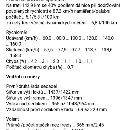
Na trati 142,9 km se 40% podílem dálnice při dodržování
povolených rychlostí ø 87,2 km/h naměřená/palubní
počítač ... 5,1/5,3 l/100 km
za celý test včetně dynamických měření ... 6,8 l/100 km
Rychloměr
Udávaná (km/h) ... 60,0 ... 80,0 ... 100,0 ... 120,0 ... 140,0
... 160,0
Skutečná (km/h) ... 57,5 ... 77,5 ... 97,7 ... 118,7 ... 138,6
... 158,3
Chyba (%) ... 4,2 ... 3,1 ... 2,3 ... 1,1 ... 1,0 ... 1,1
Počítač kilometrů chyba (%) ... 0,7
Vnitřní rozměry
První/druhá řada sedadel
Šířka ve výši loktů ... 1437/1422 mm
Šířka ve výši ramen ... 1396/1347 mm
Výška nad sedákem ... 965 až 1048/964 mm
Vzdálenost před sedákem vzadu ... 69 až 329 mm
Volant
Průměr/počet otáček mezi rejdy ... 365 mm/2,45