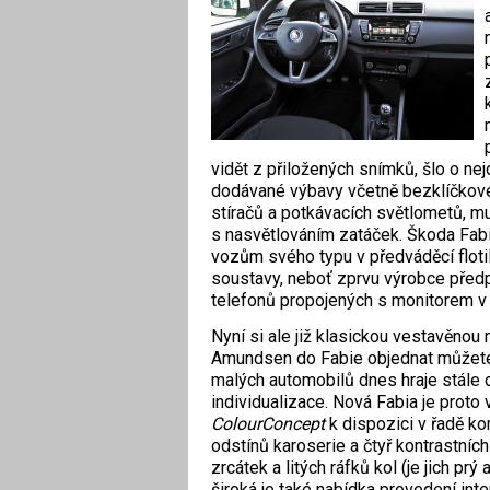
vidět z přiložených snímků, šlo o nej
dodávané výbavy včetně bezklíčkové
stíračů a potkávacích světlometů, mu
s nasvětlováním zatáček. Škoda Fabi
vozům svého typu v předváděcí floti
soustavy, neboť zprvu výrobce předpok
telefonů propojených s monitorem v
Nyní si ale již klasickou vestavěnou
Amundsen do Fabie objednat můžete
malých automobilů dnes hraje stále d
individualizace. Nová Fabia je proto 
ColourConcept
k dispozici v řadě ko
odstínů karoserie a čtyř kontrastních
zrcátek a litých ráfků kol (je jich prý
široká je také nabídka provedení inte