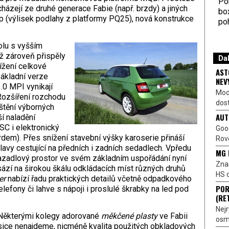
Por
házejí ze druhé generace Fabie (např. brzdy) a jiných
bo
(výlisek podlahy z platformy PQ25), nová konstrukce
poh
lu s vyšším
ž zároveň přispěly
Dal
nížení celkové
AST
základní verze
NEV
0 MPI vynikají
Mod
Rozšíření rozchodu
dost
ištění výborných
AUT
ší naladění
SC i elektronický
Goo
dem). Přes snížení stavební výšky karoserie přináší
Rove
hlavy cestující na předních i zadních sedadlech. Vpředu
MG 
avazadlový prostor ve svém základním uspořádání nyní
Znač
sází na širokou škálu odkládacích míst různých druhů
HS o
er
nabízí řadu praktických detailů včetně odpadkového
POR
lefony či lahve s nápoji i proslulé škrabky na led pod
(RE
Nejr
Některými kolegy adorované
měkčené plasty
ve Fabii
osmi
sice nenajdeme, nicméně kvalita použitých obkladových