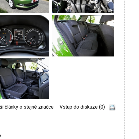
ší články o stejné značce
|
Vstup do diskuze (0)
a