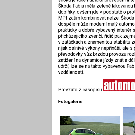
Škoda Fabia měla zeleně lakovanou k
doplňky, ovšem jde v podstatě o pro
MPI zatím kombinovat nelze. Škoda F
dospěle může moderní malý automobil
praktický a dobře vybavený interiér 
přicházejícího zvenčí, řidič pak zejm
v zatáčkách a znamenitou stabilitu z
nijak oslnivé výkony nepřináší, ale
převodovky vůz brzdou provozu rozho
zatížení na dynamice jízdy znát a dá
udrží, lze se na takto vybavenou Fabi
vzdálenosti.
Převzato z časopisu
Fotogalerie