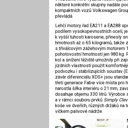
některé konkrétní skupiny nadále poc
kompaktních vozů Volkswagen Group 
převládá.
Lehčí motory řad EA211 a EA288 spo
podílem vysokopevnostních ocelí, je
k vyšší tuhosti karoserie, přinesly s
hmotnosti až o 65 kilogramů, takže 
s tříválcovým zážehovým motorem 1.
pohotovostní hmotností jen 980 kg. 
kol a snížení těžiště umožnily při zaj
jízdních vlastností použít komfortněj
podvozku i stabilizujících soustav (E
závěr diferenciálu XDS+ jsou standar
třetí generace Fabie více místa pro 
narostla šířka interiéru o 21 mm, z
dosahuje objemu 330 litrů. Výrobce 
a v rámci souboru prvků
Simply Clev
koše ve dveřích, různých držáků na te
víčkem palivové nádrže.