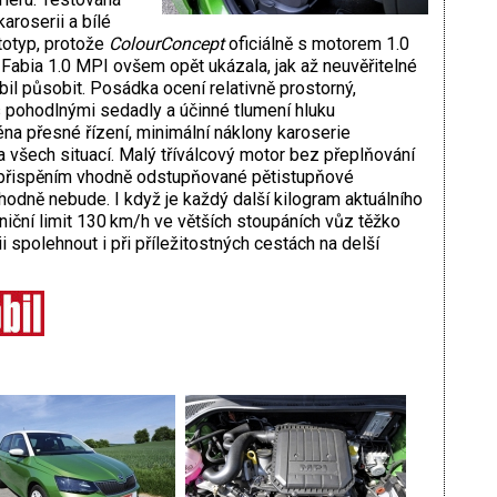
aroserii a bílé
totyp, protože
ColourConcept
oficiálně s motorem 1.0
abia 1.0 MPI ovšem opět ukázala, jak až neuvěřitelné
 působit. Posádka ocení relativně prostorný,
s pohodlnými sedadly a účinné tlumení hluku
éna přesné řízení, minimální náklony karoserie
a všech situací. Malý tříválcový motor bez přeplňování
 s přispěním vhodně odstupňované pětistupňové
dně nebude. I když je každý další kilogram aktuálního
lniční limit 130 km/h ve větších stoupáních vůz těžko
i spolehnout i při příležitostných cestách na delší