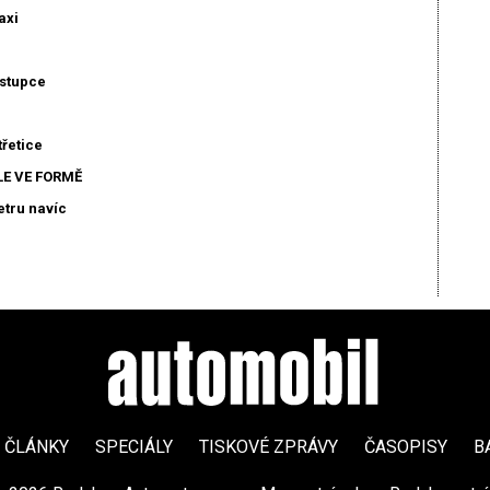
axi
ástupce
třetice
LE VE FORMĚ
etru navíc
ČLÁNKY
SPECIÁLY
TISKOVÉ ZPRÁVY
ČASOPISY
B