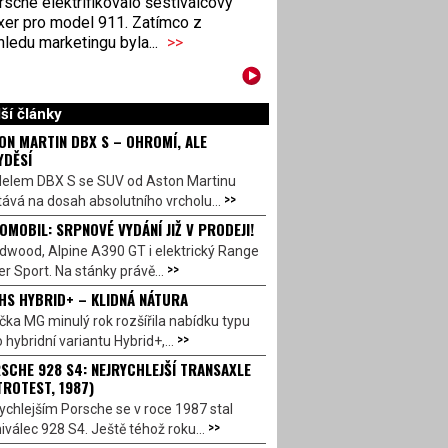
sche elektrifikovalo šestiválcový
xer pro model 911. Zatímco z
ledu marketingu byla...
>>
ší články
ON MARTIN DBX S – OHROMÍ, ALE
YDĚSÍ
elem DBX S se SUV od Aston Martinu
>>
ává na dosah absolutního vrcholu...
OMOBIL: SRPNOVÉ VYDÁNÍ JIŽ V PRODEJI!
dwood, Alpine A390 GT i elektrický Range
>>
r Sport. Na stánky právě...
HS HYBRID+ – KLIDNÁ NÁTURA
ka MG minulý rok rozšířila nabídku typu
>>
 hybridní variantu Hybrid+,...
SCHE 928 S4: NEJRYCHLEJŠÍ TRANSAXLE
TROTEST, 1987)
ychlejším Porsche se v roce 1987 stal
>>
válec 928 S4. Ještě téhož roku...