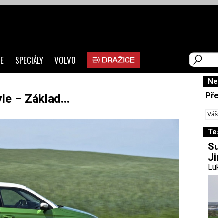
E
SPECIÁLY
VOLVO
Ne
Pře
le – Základ...
Te
Su
Ji
Luk