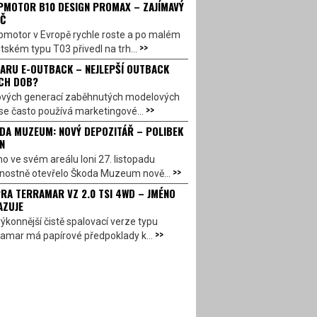
PMOTOR B10 DESIGN PROMAX – ZAJÍMAVÝ
Č
pmotor v Evropě rychle roste a po malém
>>
ském typu T03 přivedl na trh...
ARU E-OUTBACK – NEJLEPŠÍ OUTBACK
CH DOB?
ových generací zaběhnutých modelových
>>
se často používá marketingové...
DA MUZEUM: NOVÝ DEPOZITÁŘ – POLIBEK
N
o ve svém areálu loni 27. listopadu
>>
vnostně otevřelo Škoda Muzeum nově...
RA TERRAMAR VZ 2.0 TSI 4WD – JMÉNO
AZUJE
ýkonnější čistě spalovací verze typu
>>
amar má papírové předpoklady k...