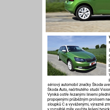
sériový automobil značky Škoda uved
Škoda Auto, načrtnutého studií Visio
Vyniká ostře řezanými liniemi přední
propojenými průběžným prolisem nad 
sloupků C a vyváženými, výrazně zm
v rozsáhlé míře využita řešení typi