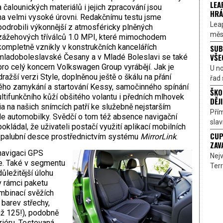
LEA
a čalounických materiálů i jejich zpracování jsou
HRÁ
na velmi vysoké úrovni. Redakčnímu testu jsme
Lea
podrobili výkonnější z atmosféricky plněných
měst
zážehových tříválců 1.0 MPI, které mimochodem
kompletně vznikly v konstrukčních kancelářích
SUB
VŠE
mladoboleslavské Česany a v Mladé Boleslavi se také
pro celý koncern Volkswagen Group vyrábějí. Jak je
U n
dražší verzi Style, doplněnou ještě o škálu na přání
řad 
ho zamykání a startování Kessy, samočinného spínání
ŠKO
ltifunkčního kůží obšitého volantu i předních mlhovek
DĚJI
a na našich snímcích patří ke služebně nejstarším
Přím
le automobilky. Svědčí o tom též absence navigační
sla
ládal, že uživateli postačí využití aplikací mobilních
CUP
 palubní desce prostřednictvím systému
MirrorLink
.
ZAV
 navigaci GPS
Nejv
. Také v segmentu
Terr
ůležitější úlohu
v rámci paketu
mbinací svěžích
 barev střechy,
 až 125!), podobně
riéru. Testovaná