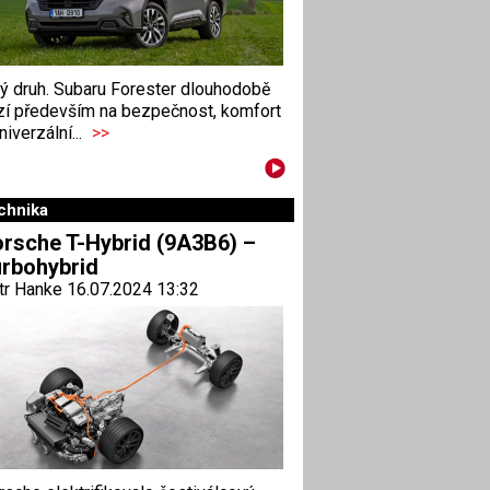
ný druh. Subaru Forester dlouhodobě
zí především na bezpečnost, komfort
niverzální...
>>
chnika
rsche T-Hybrid (9A3B6) –
rbohybrid
tr Hanke 16.07.2024 13:32