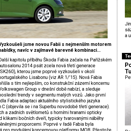
Ji
sá
a u
Vyzkoušeli jsme novou Fabii s nejmenším motorem
nabídky, navíc v zajímavé barevné kombinaci...
Te
Další kapitolu příběhu Škoda Fabia začala na Pařížském
Po
autosalonu 2014 psát zcela nová třetí generace
Tu
(SK260), kterou jsme poprvé vyzkoušeli v okolí
portugalského Lisabonu (viz AR 1/’15). Nová Fabia
Pe
přišla s tím nejlepším, co konstrukční zázemí koncernu
Volkswagen Group v dnešní době nabízí, a sleduje
poslední trendy v segmentu malých vozů. Jako první
la Fabia adaptaci aktuálního stylistického jazyka
n C (objevila se i na Superbu novodobé třetí generace).
ch a zadních světlometů s horními hranami opticky
klikami bočních dveří, typicky tvarovanými náběhy
ěněnými proporcemi. Poprvé v řadě Fabia byla
cká pro modulární koncernovou platformu MQB. Přestože