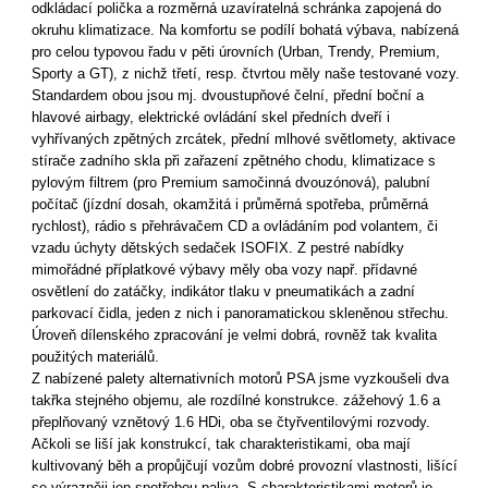
odkládací polička a rozměrná uzavíratelná schránka zapojená do
okruhu klimatizace. Na komfortu se podílí bohatá výbava, nabízená
pro celou typovou řadu v pěti úrovních (Urban, Trendy, Premium,
Sporty a GT), z nichž třetí, resp. čtvrtou měly naše testované vozy.
Standardem obou jsou mj. dvoustupňové čelní, přední boční a
hlavové airbagy, elektrické ovládání skel předních dveří i
vyhřívaných zpětných zrcátek, přední mlhové světlomety, aktivace
stírače zadního skla při zařazení zpětného chodu, klimatizace s
pylovým filtrem (pro Premium samočinná dvouzónová), palubní
počítač (jízdní dosah, okamžitá i průměrná spotřeba, průměrná
rychlost), rádio s přehrávačem CD a ovládáním pod volantem, či
vzadu úchyty dětských sedaček ISOFIX. Z pestré nabídky
mimořádné příplatkové výbavy měly oba vozy např. přídavné
osvětlení do zatáčky, indikátor tlaku v pneumatikách a zadní
parkovací čidla, jeden z nich i panoramatickou skleněnou střechu.
Úroveň dílenského zpracování je velmi dobrá, rovněž tak kvalita
použitých materiálů.
Z nabízené palety alternativních motorů PSA jsme vyzkoušeli dva
takřka stejného objemu, ale rozdílné konstrukce. zážehový 1.6 a
přeplňovaný vznětový 1.6 HDi, oba se čtyřventilovými rozvody.
Ačkoli se liší jak konstrukcí, tak charakteristikami, oba mají
kultivovaný běh a propůjčují vozům dobré provozní vlastnosti, lišící
se výrazněji jen spotřebou paliva. S charakteristikami motorů je