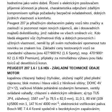
hodnotíme jako velmi dobré. Řízení s elektrickým posilovačem
příjemné účinnosti je přesné, charakteristika odpružení zdařilým
kompromisem splňuje požadavky bezpečné ovladatelnosti, dobrých
jízdních vlastností a komfortu.
Peugeot 207 je přitažlivým obohacením palety vozů této značky a
zaslouží si pozornost nejen nových zájemců, ale i dosavadních
majitelů dvěstěšestky, jimž nabídne ve všech směrech víc. Kdo
hledá elegantní vůz čtyřmetrové třídy a dobrých provozních i
užitných vlastností, neměl by při svém rozhodování opomenout tuto
novinku se znakem lva. Základní ceny testovaných vozů se
standardní výbavou jsou 427
?
900
?
Kč (1.6 Sporty), resp. 470
?
900
?
Kč (1.6 HDi Premium), příplatky za mimořádnou výbavu jsou řádu
tisíců až desetitisíců korun.
PEUGEOT 207 1.6 / 1.6 HDi - ZÁKLADNÍ TECHNICKÉ ÚDAJE
MOTOR
kapalinou chlazený řadový čtyřválec, uložený napříč před přední
nápravou; blok motoru i hlava válců z hliníkové slitiny; DOHC 4V
(2
?
+
?
2), vačkové hřídele poháněné ozubeným řemenem, ventily
ovládané vahadly; chlazení s elektrickým větrákem; a) typ TU5
3
JP4, zážehový; 1587 cm
(o 78,5 x 82,0 mm), 11,0:1; 80 kW (109
-1
k)/5800 min 1, 147 N.m/ 4000 min
; elektronické vstřikování paliva
Bosch ME 7.4.4 řízené společně s bezdotykovým zapalováním;