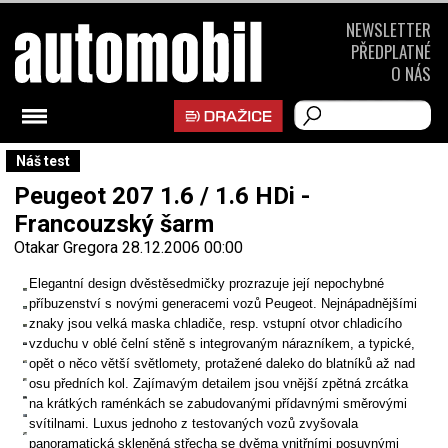
NEWSLETTER
PŘEDPLATNÉ
O NÁS
Náš test
Peugeot 207 1.6 / 1.6 HDi -
Francouzský šarm
Otakar Gregora
28.12.2006 00:00
Elegantní design dvěstěsedmičky prozrazuje její nepochybné
příbuzenství s novými generacemi vozů Peugeot. Nejnápadnějšími
znaky jsou velká maska chladiče, resp. vstupní otvor chladicího
vzduchu v oblé čelní stěně s integrovaným nárazníkem, a typické,
opět o něco větší světlomety, protažené daleko do blatníků až nad
osu předních kol. Zajímavým detailem jsou vnější zpětná zrcátka
na krátkých raménkách se zabudovanými přídavnými směrovými
svítilnami. Luxus jednoho z testovaných vozů zvyšovala
panoramatická skleněná střecha se dvěma vnitřními posuvnými