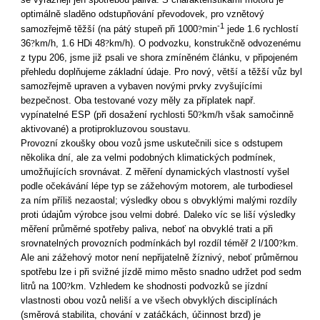
optimálně sladěno odstupňování převodovek, pro vznětový
-1
samozřejmě těžší (na pátý stupeň při 1000
?
min
jede 1.6 rychlostí
36
?
km/h, 1.6 HDi 48
?
km/h). O podvozku, konstrukčně odvozenému
z typu 206, jsme již psali ve shora zmíněném článku, v připojeném
přehledu doplňujeme základní údaje. Pro nový, větší a těžší vůz byl
samozřejmě upraven a vybaven novými prvky zvyšujícími
bezpečnost. Oba testované vozy měly za příplatek např.
vypínatelné ESP (při dosažení rychlosti 50
?
km/h však samočinně
aktivované) a protiprokluzovou soustavu.
Provozní zkoušky obou vozů jsme uskutečnili sice s odstupem
několika dní, ale za velmi podobných klimatických podmínek,
umožňujících srovnávat. Z měření dynamických vlastností vyšel
podle očekávání lépe typ se zážehovým motorem, ale turbodiesel
za ním příliš nezaostal; výsledky obou s obvyklými malými rozdíly
proti údajům výrobce jsou velmi dobré. Daleko víc se liší výsledky
měření průměrné spotřeby paliva, neboť na obvyklé trati a při
srovnatelných provozních podmínkách byl rozdíl téměř 2 l/100
?
km.
Ale ani zážehový motor není nepřijatelně žíznivý, neboť průměrnou
spotřebu lze i při svižné jízdě mimo město snadno udržet pod sedm
litrů na 100
?
km. Vzhledem ke shodnosti podvozků se jízdní
vlastnosti obou vozů neliší a ve všech obvyklých disciplínách
(směrová stabilita, chování v zatáčkách, účinnost brzd) je