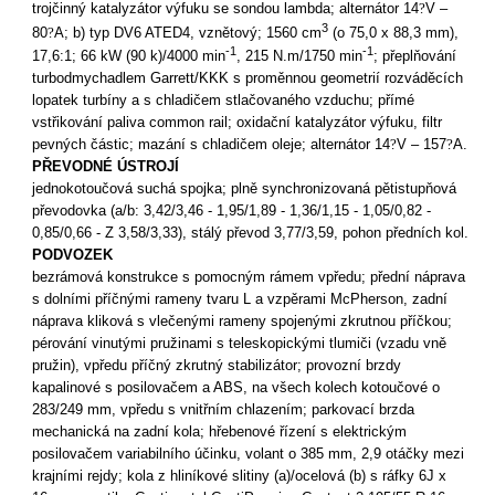
trojčinný katalyzátor výfuku se sondou lambda; alternátor 14
?
V –
3
80
?
A; b) typ DV6 ATED4, vznětový; 1560 cm
(o 75,0 x 88,3 mm),
-1
-1
17,6:1; 66 kW (90 k)/4000 min
, 215 N.m/1750 min
; přeplňování
turbodmychadlem Garrett/KKK s proměnnou geometrií rozváděcích
lopatek turbíny a s chladičem stlačovaného vzduchu; přímé
vstřikování paliva common rail; oxidační katalyzátor výfuku, filtr
pevných částic; mazání s chladičem oleje; alternátor 14
?
V – 157
?
A.
PŘEVODNÉ ÚSTROJÍ
jednokotoučová suchá spojka; plně synchronizovaná pětistupňová
převodovka (a/b: 3,42/3,46 - 1,95/1,89 - 1,36/1,15 - 1,05/0,82 -
0,85/0,66 - Z 3,58/3,33), stálý převod 3,77/3,59, pohon předních kol.
PODVOZEK
bezrámová konstrukce s pomocným rámem vpředu; přední náprava
s dolními příčnými rameny tvaru L a vzpěrami McPherson, zadní
náprava kliková s vlečenými rameny spojenými zkrutnou příčkou;
pérování vinutými pružinami s teleskopickými tlumiči (vzadu vně
pružin), vpředu příčný zkrutný stabilizátor; provozní brzdy
kapalinové s posilovačem a ABS, na všech kolech kotoučové o
283/249 mm, vpředu s vnitřním chlazením; parkovací brzda
mechanická na zadní kola; hřebenové řízení s elektrickým
posilovačem variabilního účinku, volant o 385 mm, 2,9 otáčky mezi
krajními rejdy; kola z hliníkové slitiny (a)/ocelová (b) s ráfky 6J x