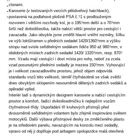
clonami.
Karoserie (v testovaných verzích pětidveřový hatchback),
postavená na podlahové plošině PSA č.
?
1 s prodlouženým
rozvorem i většími rozchody kol, je o 195
?
mm delší a o 70
?
mm
širší než dvěstěšestka, takže nabízí větší prostor pro cestující i
zavazadla. Jako obvykle jsme změřili hlavní vnitřní rozměry, šířku
ve výši loktů/ramen u předních sedadel 1420/1360
?
mm a výšku
stropu nad svisle seřiditelným sedákem řidiče 950 až 980
?
mm, v
obdobných místech zadních sedadel 1420/ 1320
?
mm, resp. 870
?
mm. Vzadu mají cestující i dost místa pro nohy, neboť za zcela
vzad posunutými předními sedadly je mezera 150
?
mm. Vyhovující
je i velikost zavazadlového prostoru, jehož objem odpovídá
standardu vozů této velikosti, téměř čtyřnásobně se však zvětší
dnes obvyklým sklopením nesouměrně dělených zadních sedáků a
opěradel vpřed.
Interiér ladí s dynamickým designem karoserie a nabízí cestujícím
prostor a komfort, řadící dvěstěsedmičku k nejlepším vozům
čtyřmetrové třídy. Uspořádání tří kruhových přístrojů před
dvousměrně seřiditelným volantem bylo zřejmě inspirováno světem
motocyklů. Další výbava přístrojové desky ze změkčeného plastu
je na středovém panelu, navazujícím na konzolu mezi sedadly,
vpravo od něj ji doplňuje pod airbagem spolujezdce malá otevřená