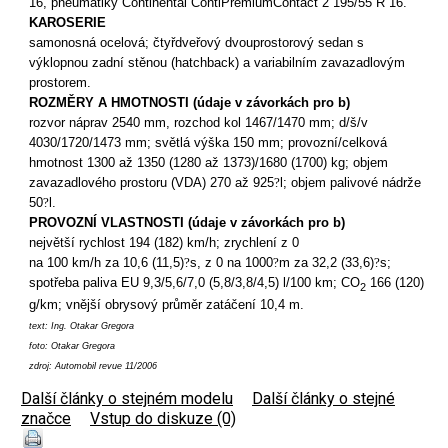
16, pneumatiky Continental ContiPremiumContact 2 195/55 R 16.
KAROSERIE
samonosná ocelová; čtyřdveřový dvouprostorový sedan s
výklopnou zadní stěnou (hatchback) a variabilním zavazadlovým
prostorem.
ROZMĚRY A HMOTNOSTI (údaje v závorkách
pro b)
rozvor náprav 2540 mm, rozchod kol 1467/1470 mm; d/š/v
4030/1720/1473 mm; světlá výška 150 mm; provozní/celková
hmotnost 1300 až 1350 (1280 až 1373)/1680 (1700) kg; objem
zavazadlového prostoru (VDA) 270 až 925
?
l; objem palivové nádrže
50
?
l.
PROVOZNÍ VLASTNOSTI (údaje v závorkách pro b)
největší rychlost 194 (182) km/h; zrychlení z 0
na 100 km/h za 10,6 (11,5)
?
s, z 0 na 1000
?
m za 32,2 (33,6)
?
s;
spotřeba paliva EU 9,3/5,6/7,0 (5,8/3,8/4,5) l/100 km; CO
166 (120)
2
g/km; vnější obrysový průměr zatáčení 10,4 m.
text: Ing. Otakar Gregora
foto: Otakar Gregora
zdroj: Automobil revue 11/2006
Další články o stejném modelu
|
Další články o stejné
značce
|
Vstup do diskuze (0)