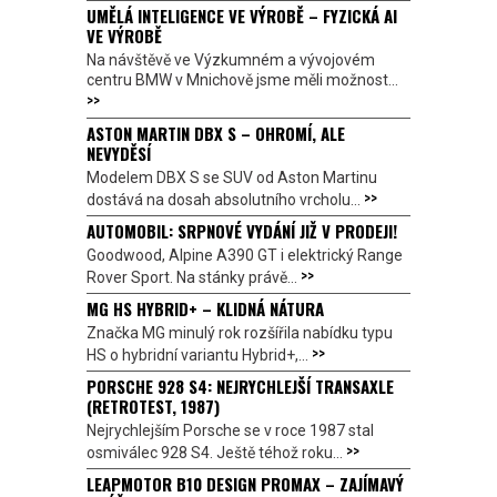
UMĚLÁ INTELIGENCE VE VÝROBĚ – FYZICKÁ AI
VE VÝROBĚ
Na návštěvě ve Výzkumném a vývojovém
centru BMW v Mnichově jsme měli možnost...
>>
ASTON MARTIN DBX S – OHROMÍ, ALE
NEVYDĚSÍ
Modelem DBX S se SUV od Aston Martinu
>>
dostává na dosah absolutního vrcholu...
AUTOMOBIL: SRPNOVÉ VYDÁNÍ JIŽ V PRODEJI!
Goodwood, Alpine A390 GT i elektrický Range
>>
Rover Sport. Na stánky právě...
MG HS HYBRID+ – KLIDNÁ NÁTURA
Značka MG minulý rok rozšířila nabídku typu
>>
HS o hybridní variantu Hybrid+,...
PORSCHE 928 S4: NEJRYCHLEJŠÍ TRANSAXLE
(RETROTEST, 1987)
Nejrychlejším Porsche se v roce 1987 stal
>>
osmiválec 928 S4. Ještě téhož roku...
LEAPMOTOR B10 DESIGN PROMAX – ZAJÍMAVÝ