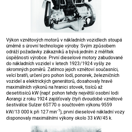
Výkon vznětových motorů v nákladních vozidlech stoupá
úměrně s úrovní technologie výroby. Svým způsobem
odráží požadavky zákazníků a bývá jedním z měřítek
úspěšnosti výrobce. První dieselové motory zabudované
do nákladních vozidel v letech 1923/1924 vyšly ze
skromných poměrů. Zatímco jejich vznětoví současníci,
velcí bratři, určení pro pohon lodí, ponorek, železničních
vozidel a elektrických generátorů, dosahovaly hravě
maximálních výkonů na hranici stovek, tisíců až
desetitisíců kW (např. pohon tehdy největší osobní lodi
Aorangi z roku 1924 zajišťovaly čtyři dvoudobé vznětové
šestiválce Sulzer 6ST70 o součtovém výkonu 9559
-1
kW/13 000 k při 127 min
), první dieselové nákladní vozy
disponovaly maximálními výkony okolo 33 kW/45 k.