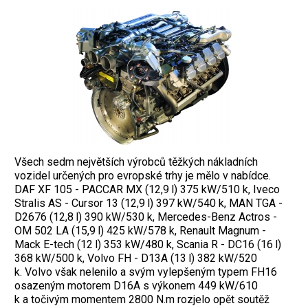
Všech sedm největších výrobců těžkých nákladních
vozidel určených pro evropské trhy je mělo v nabídce.
DAF XF 105 - PACCAR MX (12,9 l) 375 kW/510 k, Iveco
Stralis AS - Cursor 13 (12,9 l) 397 kW/540 k, MAN TGA -
D2676 (12,8 l) 390 kW/530 k, Mercedes-Benz Actros -
OM 502 LA (15,9 l) 425 kW/578 k, Renault Magnum -
Mack E-tech (12 l) 353 kW/480 k, Scania R - DC16 (16 l)
368 kW/500 k, Volvo FH - D13A (13 l) 382 kW/520
k. Volvo však nelenilo a svým vylepšeným typem FH16
osazeným motorem D16A s výkonem 449 kW/610
k a točivým momentem 2800 N.m rozjelo opět soutěž