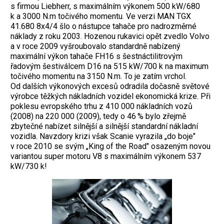
s firmou Liebherr, s maximálním výkonem 500 kW/680
k a 3000 N.m točivého momentu. Ve verzi MAN TGX
41.680 8x4/4 šlo o nástupce tahače pro nadrozměrné
náklady z roku 2003. Hozenou rukavici opět zvedlo Volvo
a v roce 2009 vyšroubovalo standardně nabízený
maximální výkon tahače FH16 s šestnáctilitrovým
řadovým šestiválcem D16 na 515 kW/700 k na maximum
točivého momentu na 3150 N.m. To je zatím vrchol.
Od dalších výkonových excesů odradila dočasně světové
výrobce těžkých nákladních vozidel ekonomická krize. Při
poklesu evropského trhu z 410 000 nákladních vozů
(2008) na 220 000 (2009), tedy o 46 % bylo zřejmě
zbytečné nabízet silnější a silnější standardní nákladní
vozidla. Navzdory krizi však Scanie vyrazila „do boje"
v roce 2010 se svým „King of the Road" osazeným novou
variantou super motoru V8 s maximálním výkonem 537
kW/730 k!