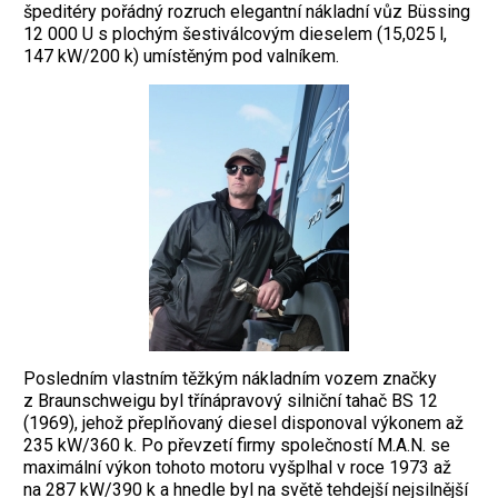
špeditéry pořádný rozruch elegantní nákladní vůz Büssing
12 000 U s plochým šestiválcovým dieselem (15,025 l,
147 kW/200 k) umístěným pod valníkem.
Posledním vlastním těžkým nákladním vozem značky
z Braunschweigu byl třínápravový silniční tahač BS 12
(1969), jehož přeplňovaný diesel disponoval výkonem až
235 kW/360 k. Po převzetí firmy společností M.A.N. se
maximální výkon tohoto motoru vyšplhal v roce 1973 až
na 287 kW/390 k a hnedle byl na světě tehdejší nejsilnější