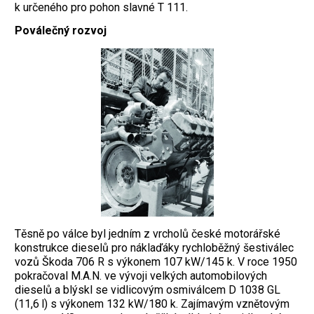
k určeného pro pohon slavné T 111.
Poválečný rozvoj
Těsně po válce byl jedním z vrcholů české motorářské
konstrukce dieselů pro náklaďáky rychloběžný šestiválec
vozů Škoda 706 R s výkonem 107 kW/145 k. V roce 1950
pokračoval M.A.N. ve vývoji velkých automobilových
dieselů a blýskl se vidlicovým osmiválcem D 1038 GL
(11,6 l) s výkonem 132 kW/180 k. Zajímavým vznětovým