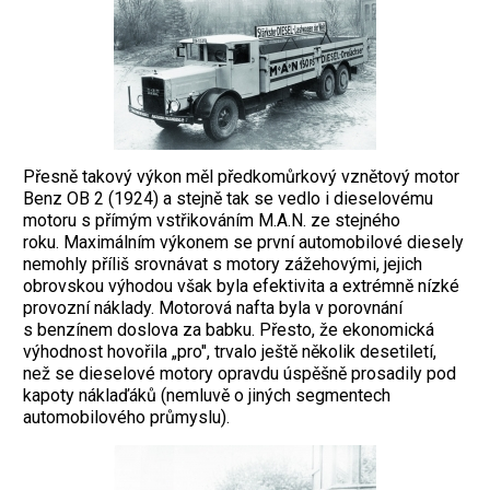
Přesně takový výkon měl předkomůrkový vznětový motor
Benz OB 2 (1924) a stejně tak se vedlo i dieselovému
motoru s přímým vstřikováním M.A.N. ze stejného
roku. Maximálním výkonem se první automobilové diesely
nemohly příliš srovnávat s motory zážehovými, jejich
obrovskou výhodou však byla efektivita a extrémně nízké
provozní náklady. Motorová nafta byla v porovnání
s benzínem doslova za babku. Přesto, že ekonomická
výhodnost hovořila „pro", trvalo ještě několik desetiletí,
než se dieselové motory opravdu úspěšně prosadily pod
kapoty náklaďáků (nemluvě o jiných segmentech
automobilového průmyslu).