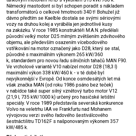
Německý mastodont si byl schopen poradit s nákladem
transformátorů o celkové hmotnosti 340 t! Bohužel již
dávno předtím se Kaelble dostala se svými sériovými
vozy na druhou kolej a vyráběla jen jednotlivé kusy
na zakázku. V roce 1985 konstruktéři M.A.N. předělali
původní velký motor D25 mírným zvětšením zdvihového
objemu, ale především osazením vícebodového
vstřikování na motor označený jako D28, který se stal,
původně s maximálním výkonem 265 kW/360
k, standardem pro novou řadu silničních tahačů MAN F90.
Ve vrcholové variantě V10 nabízel motor D28 (18,3 l)
maximální výkon 338 kW/460 k - v té době byl
nejvýkonnější v Evropě. Od konce osmdesátých let má
však značka MAN (od roku 1986 psáno bez teček)
v nabídce také super silný vznětový turbo motor V12
(21,9 l, 735 kW/1000 k) určený pro hasičské letištní
speciály. V roce 1989 představila severská konkurence
Volvo na veletrhu IAA ve Frankfurtu nad Mohanem
vývojovou verzi svého řadového šestiválcového
šestnáctilitru TD162F s našponovaným výkonem 357
kW/485 k.