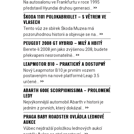
Na autosalonu ve Frankfurtu v roce 1995
>>
představil Hyundai druhou generaci...
ŠKODA 1101 POLOKABRIOLET – S VĚTREM VE
VLASECH
Tento vůz ze sbírek Škoda Muzea má
>>
pozoruhodnou historii a objevuje se na...
PEUGEOT 2008 GT HYBRID – MILÝ A HBITÝ
Berete-li 2008 jen jako zvýšenou 208, budete
>>
překvapeni nesrovnatelně...
LEAPMOTOR B10 – PRAKTICKÝ A DOSTUPNÝ
Nový Leapmotor B10 je prvním vozem
postaveným na nové platformě Leap 3.5
>>
určené...
ABARTH 600E SCORPIONISSIMA – PROLOMENÉ
LEDY
Nejvýkonnější automobil Abarth v historii je
>>
jedním z prvních, který dokázal...
PRAGA BABY ROADSTER OVLÁDLA LEDNOVÉ
AUKCE
Vůbec nejdražší položkou lednových aukcí
>>