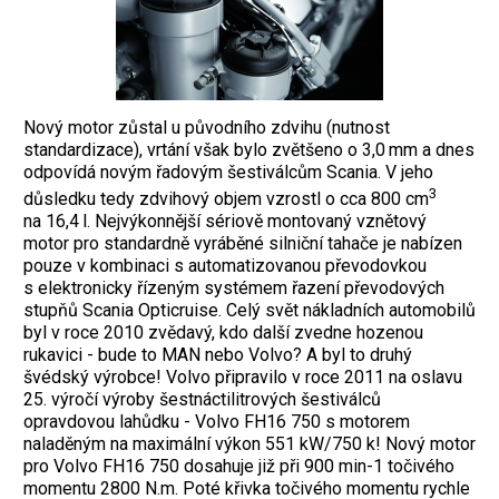
Nový motor zůstal u původního zdvihu (nutnost
standardizace), vrtání však bylo zvětšeno o 3,0 mm a dnes
odpovídá novým řadovým šestiválcům Scania. V jeho
3
důsledku tedy zdvihový objem vzrostl o cca 800 cm
na 16,4 l. Nejvýkonnější sériově montovaný vznětový
motor pro standardně vyráběné silniční tahače je nabízen
pouze v kombinaci s automatizovanou převodovkou
s elektronicky řízeným systémem řazení převodových
stupňů Scania Opticruise. Celý svět nákladních automobilů
byl v roce 2010 zvědavý, kdo další zvedne hozenou
rukavici - bude to MAN nebo Volvo? A byl to druhý
švédský výrobce! Volvo připravilo v roce 2011 na oslavu
25. výročí výroby šestnáctilitrových šestiválců
opravdovou lahůdku - Volvo FH16 750 s motorem
naladěným na maximální výkon 551 kW/750 k! Nový motor
pro Volvo FH16 750 dosahuje již při 900 min-1 točivého
momentu 2800 N.m. Poté křivka točivého momentu rychle