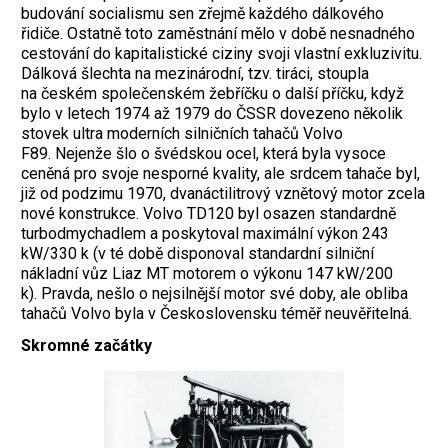
budování socialismu sen zřejmě každého dálkového
řidiče. Ostatně toto zaměstnání mělo v době nesnadného
cestování do kapitalistické ciziny svoji vlastní exkluzivitu.
Dálková šlechta na mezinárodní, tzv. tiráci, stoupla
na českém společenském žebříčku o další příčku, když
bylo v letech 1974 až 1979 do ČSSR dovezeno několik
stovek ultra moderních silničních tahačů Volvo
F89. Nejenže šlo o švédskou ocel, která byla vysoce
ceněná pro svoje nesporné kvality, ale srdcem tahače byl,
již od podzimu 1970, dvanáctilitrový vznětový motor zcela
nové konstrukce. Volvo TD120 byl osazen standardně
turbodmychadlem a poskytoval maximální výkon 243
kW/330 k (v té době disponoval standardní silniční
nákladní vůz Liaz MT motorem o výkonu 147 kW/200
k). Pravda, nešlo o nejsilnější motor své doby, ale obliba
tahačů Volvo byla v Československu téměř neuvěřitelná.
Skromné začátky