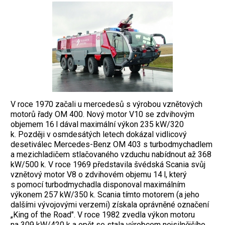
V roce 1970 začali u mercedesů s výrobou vznětových
motorů řady OM 400. Nový motor V10 se zdvihovým
objemem 16 l dával maximální výkon 235 kW/320
k. Později v osmdesátých letech dokázal vidlicový
desetiválec Mercedes-Benz OM 403 s turbodmychadlem
a mezichladičem stlačovaného vzduchu nabídnout až 368
kW/500 k. V roce 1969 představila švédská Scania svůj
vznětový motor V8 o zdvihovém objemu 14 l, který
s pomocí turbodmychadla disponoval maximálním
výkonem 257 kW/350 k. Scania tímto motorem (a jeho
dalšími vývojovými verzemi) získala oprávněné označení
„King of the Road". V roce 1982 zvedla výkon motoru
na 309 kW/420 k a opět se stala výrobcem nejsilnějšího