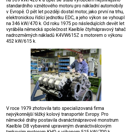
standardního vznětového motoru pro nákladní automobily
v Evropě. O pět let později dostal motor, jako první na trhu,
elektronickou řídící jednotku EDC, a jeho výkon se vyhoupl
na 346 kW/470 k. Od roku 1975 po následujících devět let
vyráběla německá společnost Kaelble čtyřnápravový tahač
nadrozměrných nákladů K4VW615Z s motorem o výkonu
452 kW/615 k.
V roce 1979 zhotovila tato specializovaná firma
nejvýkonnější těžký kolový transportér Evropy. Pro
německé dráhy postavila dvanáctinápravové monstrum
Kaelble DB vybavené upraveným dvanáctiválcovým
tankovým motorem KHD s výkonem 515 kW/700 k.