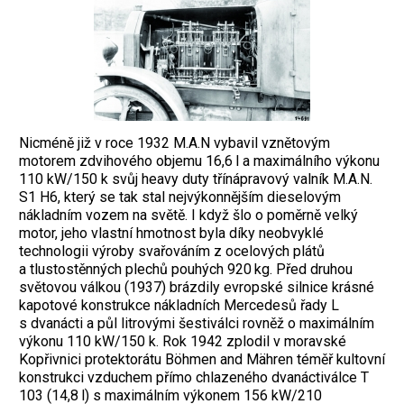
Nicméně již v roce 1932 M.A.N vybavil vznětovým
motorem zdvihového objemu 16,6 l a maximálního výkonu
110 kW/150 k svůj heavy duty třínápravový valník M.A.N.
S1 H6, který se tak stal nejvýkonnějším dieselovým
nákladním vozem na světě. I když šlo o poměrně velký
motor, jeho vlastní hmotnost byla díky neobvyklé
technologii výroby svařováním z ocelových plátů
a tlustostěnných plechů pouhých 920 kg. Před druhou
světovou válkou (1937) brázdily evropské silnice krásné
kapotové konstrukce nákladních Mercedesů řady L
s dvanácti a půl litrovými šestiválci rovněž o maximálním
výkonu 110 kW/150 k. Rok 1942 zplodil v moravské
Kopřivnici protektorátu Böhmen and Mähren téměř kultovní
konstrukci vzduchem přímo chlazeného dvanáctiválce T
103 (14,8 l) s maximálním výkonem 156 kW/210