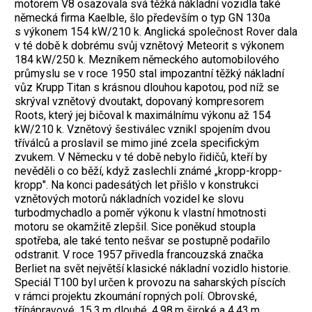
motorem V8 osazovala svá těžká nákladní vozidla také
německá firma Kaelble, šlo především o typ GN 130a
s výkonem 154 kW/210 k. Anglická společnost Rover dala
v té době k dobrému svůj vznětový Meteorit s výkonem
184 kW/250 k. Mezníkem německého automobilového
průmyslu se v roce 1950 stal impozantní těžký nákladní
vůz Krupp Titan s krásnou dlouhou kapotou, pod níž se
skrýval vznětový dvoutakt, dopovaný kompresorem
Roots, který jej bičoval k maximálnímu výkonu až 154
kW/210 k. Vznětový šestiválec vznikl spojením dvou
tříválců a proslavil se mimo jiné zcela specifickým
zvukem. V Německu v té době nebylo řidičů, kteří by
nevěděli o co běží, když zaslechli známé „kropp-kropp-
kropp". Na konci padesátých let přišlo v konstrukci
vznětových motorů nákladních vozidel ke slovu
turbodmychadlo a poměr výkonu k vlastní hmotnosti
motoru se okamžitě zlepšil. Sice poněkud stoupla
spotřeba, ale také tento nešvar se postupně podařilo
odstranit. V roce 1957 přivedla francouzská značka
Berliet na svět největší klasické nákladní vozidlo historie.
Speciál T100 byl určen k provozu na saharských píscích
v rámci projektu zkoumání ropných polí. Obrovské,
třínápravové, 15,3 m dlouhé, 4,98 m široké a 4,43 m