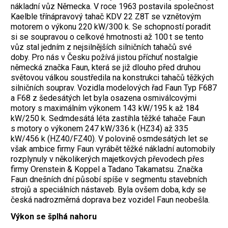
nákladní vůz Německa. V roce 1963 postavila společnost
Kaelble třínápravový tahač KDV 22 Z8T se vznětovým
motorem o výkonu 220 kW/300 k. Se schopností poradit
si se soupravou o celkové hmotnosti až 100 t se tento
vůz stal jedním z nejsilnějších silničních tahačů své
doby. Pro nás v Česku požívá jistou příchuť nostalgie
německá značka Faun, která se již dlouho před druhou
světovou válkou soustředila na konstrukci tahačů těžkých
silničních souprav. Vozidla modelových řad Faun Typ F687
a F68 z šedesátých let byla osazena osmiválcovými
motory s maximálním výkonem 143 kW/195 k až 184
kW/250 k. Sedmdesátá léta zastihla těžké tahače Faun
s motory o výkonem 247 kW/336 k (HZ34) až 335
kW/456 k (HZ40/FZ40). V polovině osmdesátých let se
však ambice firmy Faun vyrábět těžké nákladní automobily
rozplynuly v několikerých majetkových převodech přes
firmy Orenstein & Koppel a Tadano Takamatsu. Značka
Faun dnešních dní působí spíše v segmentu stavebních
strojů a speciálních nástaveb. Byla ovšem doba, kdy se
česká nadrozměrná doprava bez vozidel Faun neobešla.
Výkon se šplhá nahoru