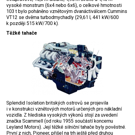
vysoké monstrum (6x4 nebo 6x6), o celkové hmotnosti
103 t bylo poháněno vznětovým dvanáctiválcem Cummins
VT12 se dvěma turbodmychadly (29,61 l, 441 kW/600
k později 515 kW/700 k).
Těžké tahače
Splendid Isolation britských ostrovů se projevila
i v konstrukci vznětových motorů určených pro nákladní
vozidla. Z hlediska vysokých výkonů stojí za uvedení
značka Scammell (od roku 1955 součástí koncernu
Leyland Motors). Její těžké silniční tahače byly pověstné.
První z nich, Pioneer, přišel na trh ještě před druhou