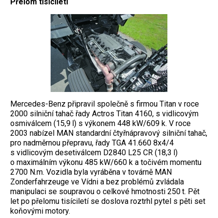
Přelom tisíciletí
Mercedes-Benz připravil společně s firmou Titan v roce
2000 silniční tahač řady Actros Titan 4160, s vidlicovým
osmiválcem (15,9 l) s výkonem 448 kW/609 k. V roce
2003 nabízel MAN standardní čtyřnápravový silniční tahač,
pro nadměrnou přepravu, řady TGA 41.660 8x4/4
s vidlicovým desetiválcem D2840 L25 CR (18,3 l)
o maximálním výkonu 485 kW/660 k a točivém momentu
2700 N.m. Vozidla byla vyráběna v továrně MAN
Zonderfahrzeuge ve Vídni a bez problémů zvládala
manipulaci se soupravou o celkové hmotnosti 250 t. Pět
let po přelomu tisíciletí se doslova roztrhl pytel s pěti set
koňovými motory.