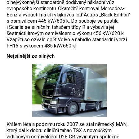
o nejvýkonnější standardně dodávaný nákladní vůz
evropského kontinentu. Okamžitě kontroval Mercedes-
Benz a vypustil na trh vlajkovou loď Actros „Black Edition"
s osmiválcem 445 kW/605 k. Do souboje se pustila
i Scania se silničním tahačem třídy R a vybavila jej
šestnáctilitrovým osmiválcem o výkonu 456 kW/620 k.
Vzápětí se ozvalo opět Volvo a nabídlo standardní verzi
FH16 s výkonem 485 kW/660 k!
Nejsilnější ze silných
Králem léta a podzimu roku 2007 se stal německý MAN,
který dal k dobru silniční tahač TGX s novoučkým
vidlicovým osmiválcem D28 CR vyvinutým společně