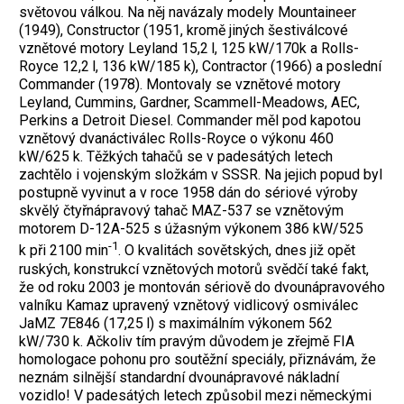
světovou válkou. Na něj navázaly modely Mountaineer
(1949), Constructor (1951, kromě jiných šestiválcové
vznětové motory Leyland 15,2 l, 125 kW/170k a Rolls-
Royce 12,2 l, 136 kW/185 k), Contractor (1966) a poslední
Commander (1978). Montovaly se vznětové motory
Leyland, Cummins, Gardner, Scammell-Meadows, AEC,
Perkins a Detroit Diesel. Commander měl pod kapotou
vznětový dvanáctiválec Rolls-Royce o výkonu 460
kW/625 k. Těžkých tahačů se v padesátých letech
zachtělo i vojenským složkám v SSSR. Na jejich popud byl
postupně vyvinut a v roce 1958 dán do sériové výroby
skvělý čtyřnápravový tahač MAZ-537 se vznětovým
motorem D-12A-525 s úžasným výkonem 386 kW/525
-1
k při 2100 min
. O kvalitách sovětských, dnes již opět
ruských, konstrukcí vznětových motorů svědčí také fakt,
že od roku 2003 je montován sériově do dvounápravového
valníku Kamaz upravený vznětový vidlicový osmiválec
JaMZ 7E846 (17,25 l) s maximálním výkonem 562
kW/730 k. Ačkoliv tím pravým důvodem je zřejmě FIA
homologace pohonu pro soutěžní speciály, přiznávám, že
neznám silnější standardní dvounápravové nákladní
vozidlo! V padesátých letech způsobil mezi německými