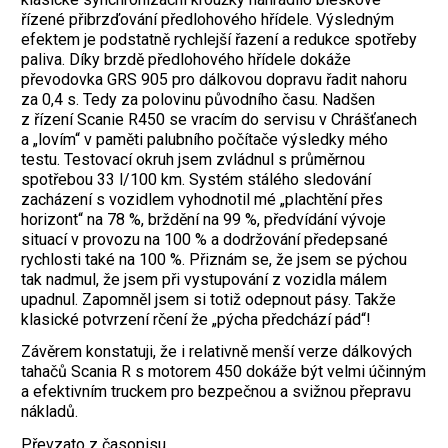
řízené přibrzďování předlohového hřídele. Výsledným
efektem je podstatně rychlejší řazení a redukce spotřeby
paliva. Díky brzdě předlohového hřídele dokáže
převodovka GRS 905 pro dálkovou dopravu řadit nahoru
za 0,4 s. Tedy za polovinu původního času. Nadšen
z řízení Scanie R450 se vracím do servisu v Chrášťanech
a „lovím“ v paměti palubního počítače výsledky mého
testu. Testovací okruh jsem zvládnul s průměrnou
spotřebou 33 l/100 km. Systém stálého sledování
zacházení s vozidlem vyhodnotil mé „plachtění přes
horizont“ na 78 %, brždění na 99 %, předvídání vývoje
situací v provozu na 100 % a dodržování předepsané
rychlosti také na 100 %. Přiznám se, že jsem se pýchou
tak nadmul, že jsem při vystupování z vozidla málem
upadnul. Zapomněl jsem si totiž odepnout pásy. Takže
klasické potvrzení rčení že „pýcha předchází pád“!
Závěrem konstatuji, že i relativně menší verze dálkových
tahačů Scania R s motorem 450 dokáže být velmi účinným
a efektivním truckem pro bezpečnou a svižnou přepravu
nákladů.
Převzato z časopisu