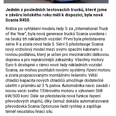
Jedním z posledních testovacích trucků, které jsme
v závěru loňského roku měli k dispozici, byla nová
Scania R450.
Krátce po vyhlášení modelu řady S za „International Truck
of the Year“, byla nová generace trucků Scania uvedena i
na český trh nákladních vozidel. První byla představena
série R a zcela nová řada S. Sérií S představuje Scania
nový vrcholový model mezi svými spacími kabinami s
rovnou podlahou, který je určen pro mezinárodní dálkovou
dopravu a pro nejnáročnější zákazníky. Všechny motory
Euro 6 dostupné v rámci nové řady nákladních vozidel
Scania, se mohou pochlubit novými systémy řízení motoru
a zcela propracovanými montážními řešeními. Větší
chladící kapacita nových chladičů umožňuje dodatečně
ušetřit v průměru až 3 % paliva. Automobilka navíc zavádí i
novou verzi svého 13litrového motoru s výkonem 368
kW/500 koní. Dále se představila nová funkce řazení
převodových stupňů, díky čemuž dokáže automatizovaná
převodovka Scania Opticruise řadit rychleji a zajišťuje
téměř neustálou hnací sílu.