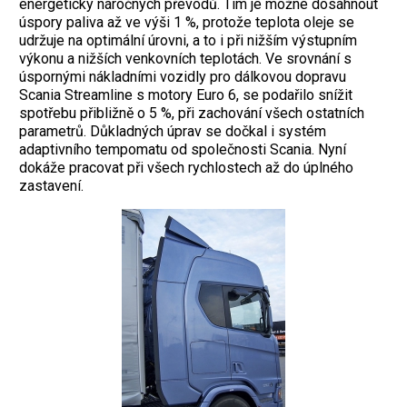
energeticky náročných převodů. Tím je možné dosáhnout
úspory paliva až ve výši 1 %, protože teplota oleje se
udržuje na optimální úrovni, a to i při nižším výstupním
výkonu a nižších venkovních teplotách. Ve srovnání s
úspornými nákladními vozidly pro dálkovou dopravu
Scania Streamline s motory Euro 6, se podařilo snížit
spotřebu přibližně o 5 %, při zachování všech ostatních
parametrů. Důkladných úprav se dočkal i systém
adaptivního tempomatu od společnosti Scania. Nyní
dokáže pracovat při všech rychlostech až do úplného
zastavení.