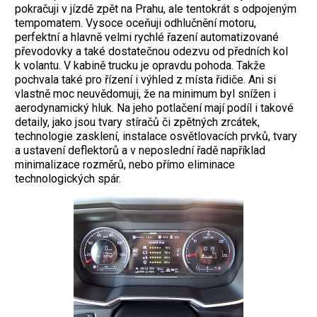
pokračuji v jízdě zpět na Prahu, ale tentokrát s odpojeným
tempomatem. Vysoce oceňuji odhlučnění motoru,
perfektní a hlavně velmi rychlé řazení automatizované
převodovky a také dostatečnou odezvu od předních kol
k volantu. V kabině trucku je opravdu pohoda. Takže
pochvala také pro řízení i výhled z místa řidiče. Ani si
vlastně moc neuvědomuji, že na minimum byl snížen i
aerodynamický hluk. Na jeho potlačení mají podíl i takové
detaily, jako jsou tvary stíračů či zpětných zrcátek,
technologie zasklení, instalace osvětlovacích prvků, tvary
a ustavení deflektorů a v neposlední řadě například
minimalizace rozměrů, nebo přímo eliminace
technologických spár.