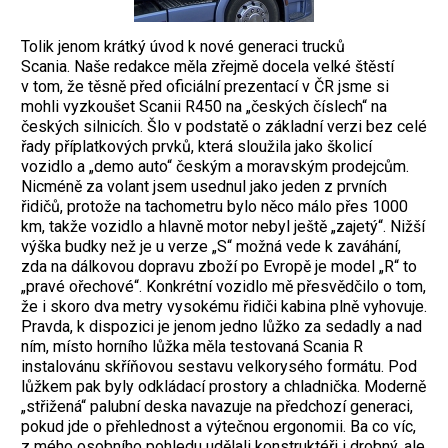
Tolik jenom krátký úvod k nové generaci trucků
Scania. Naše redakce měla zřejmě docela velké štěstí
v tom, že těsně před oficiální prezentací v ČR jsme si
mohli vyzkoušet Scanii R450 na „českých číslech“ na
českých silnicích. Šlo v podstatě o základní verzi bez celé
řady příplatkových prvků, která sloužila jako školicí
vozidlo a „demo auto“ českým a moravským prodejcům.
Nicméně za volant jsem usednul jako jeden z prvních
řidičů, protože na tachometru bylo něco málo přes 1000
km, takže vozidlo a hlavně motor nebyl ještě „zajetý“. Nižší
výška budky než je u verze „S“ možná vede k zaváhání,
zda na dálkovou dopravu zboží po Evropě je model „R“ to
„pravé ořechové“. Konkrétní vozidlo mě přesvědčilo o tom,
že i skoro dva metry vysokému řidiči kabina plně vyhovuje.
Pravda, k dispozici je jenom jedno lůžko za sedadly a nad
ním, místo horního lůžka měla testovaná Scania R
instalovánu skříňovou sestavu velkorysého formátu. Pod
lůžkem pak byly odkládací prostory a chladnička. Moderně
„střižená“ palubní deska navazuje na předchozí generaci,
pokud jde o přehlednost a výtečnou ergonomii. Ba co víc,
z mého osobního pohledu udělali konstruktéři i drobný, ale