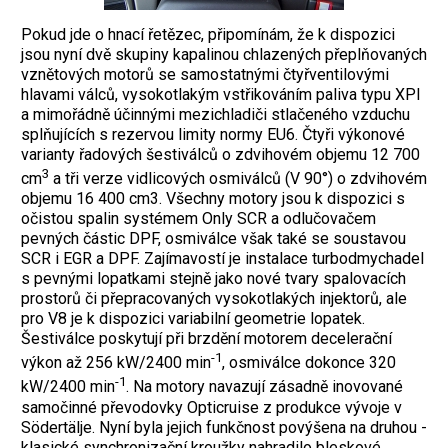
Pokud jde o hnací řetězec, připomínám, že k dispozici
jsou nyní dvě skupiny kapalinou chlazených přeplňovaných
vznětových motorů se samostatnými čtyřventilovými
hlavami válců, vysokotlakým vstřikováním paliva typu XPI
a mimořádně účinnými mezichladiči stlačeného vzduchu
splňujících s rezervou limity normy EU6. Čtyři výkonové
varianty řadových šestiválců o zdvihovém objemu 12 700
3
cm
a tři verze vidlicových osmiválců (V 90°) o zdvihovém
objemu 16 400 cm3. Všechny motory jsou k dispozici s
očistou spalin systémem Only SCR a odlučovačem
pevných částic DPF, osmiválce však také se soustavou
SCR i EGR a DPF. Zajímavostí je instalace turbodmychadel
s pevnými lopatkami stejně jako nové tvary spalovacích
prostorů či přepracovaných vysokotlakých injektorů, ale
pro V8 je k dispozici variabilní geometrie lopatek.
Šestiválce poskytují při brzdění motorem decelerační
-1
výkon až 256 kW/2400 min
, osmiválce dokonce 320
-1
kW/2400 min
. Na motory navazují zásadně inovované
samočinné převodovky Opticruise z produkce vývoje v
Södertälje. Nyní byla jejich funkčnost povýšena na druhou -
klasické synchronizační kroužky nahradilo bleskové