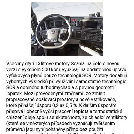
Všechny čtyři 13litrové motory Scania, na čele s novou
verzí s výkonem 500 koní, využívají na dodatečnou úpravu
výfukových plynů pouze technologii SCR. Motory dosahují
výborných výsledků při využívání samostatné technologie
SCR a odolného turbodmychadla s pevnou geometrií
lopatek. Mezi provedenými změnami lze zmínit
propracované spalovací prostory a nové vstřikovače,
které přinášejí úsporu 0,2 až 0,5 %. K dalším úsporám
přispívá i obecně vyšší pracovní teplota a termostatické
chlazení oleje spolu se skutečností, že chladicí ventilátory
(které se v některých případech vyznačují zvětšením
průměru) jsou nyní poháněny přímo bez použití