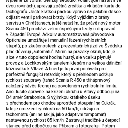
A jdeme za volant. Seřizuji sedadlo, volant (jde nastavit ve
dvou rovinách), upravuji zpětná zrcátka a vkládám kartu do
tachografu. Ještě krátkou páčkou vpravo na palubní desce
odjistit ventil parkovací brzdy. Když vyjíždím z brány
servisu v Chrášťanech, ještě netuším, že právě nový motor
Scania 450 prochází velmi úspěšnými testy u dopravců
v Západní Evropě. Ačkoliv automatizovaná převodovka
Opticruise umožňuje i manuální řazení rychlostních
stupňů, po zkušenostech z prezentačních jízd ve Švédsku
plně důvěřuji „automatu“. Mířím na pražský okruh, kde je
sice v tuto dopolední hodinu hustý, ale vcelku plynulý
provoz a Lochkovským tunelem klesám na velkou dálniční
křižovatku k Vltavě. A hned je tu první pochvala pro
perfektně fungující retardér, který s přehledem udržuje
rychlost soupravy (tahač Scania R 450 a třínápravový
naložený návěs Krone) na povoleném rychlostním limitu.
Ano, tušíte správně, na křížení okruhu u Vltavy odbočuji na
D4 směr Strakonice. S výjimkou krátkého úseku
s přechodem pro chodce uprostřed stoupání na Cukrák,
kde je omezení rychlosti na 50 km/h, udržuji na
tachometru (ani ne tak já, jako adaptivní tempomat)
nastavenou rychlost 85 km/h. Zastavuji tradičně u čerpací
stanice před odbočkou na Příbram a fotografuji. Potom