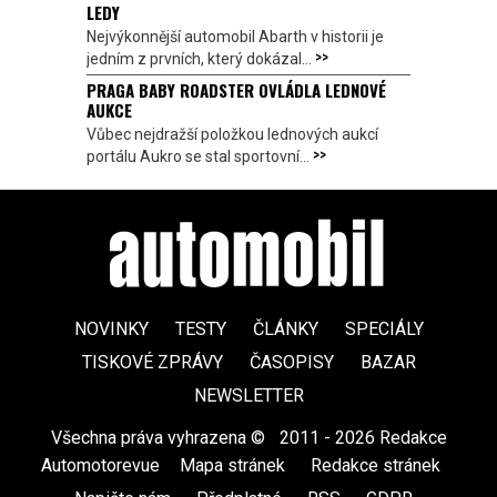
LEDY
Nejvýkonnější automobil Abarth v historii je
>>
jedním z prvních, který dokázal...
PRAGA BABY ROADSTER OVLÁDLA LEDNOVÉ
AUKCE
Vůbec nejdražší položkou lednových aukcí
>>
portálu Aukro se stal sportovní...
NOVINKY
TESTY
ČLÁNKY
SPECIÁLY
TISKOVÉ ZPRÁVY
ČASOPISY
BAZAR
NEWSLETTER
Všechna práva vyhrazena ©
|
2011 - 2026 Redakce
Automotorevue
|
Mapa stránek
|
Redakce stránek
|