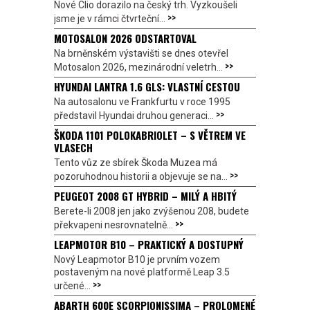
Nové Clio dorazilo na český trh. Vyzkoušeli
>>
jsme je v rámci čtvrteční...
MOTOSALON 2026 ODSTARTOVAL
Na brněnském výstavišti se dnes otevřel
>>
Motosalon 2026, mezinárodní veletrh...
HYUNDAI LANTRA 1.6 GLS: VLASTNÍ CESTOU
Na autosalonu ve Frankfurtu v roce 1995
>>
představil Hyundai druhou generaci...
ŠKODA 1101 POLOKABRIOLET – S VĚTREM VE
VLASECH
Tento vůz ze sbírek Škoda Muzea má
>>
pozoruhodnou historii a objevuje se na...
PEUGEOT 2008 GT HYBRID – MILÝ A HBITÝ
Berete-li 2008 jen jako zvýšenou 208, budete
>>
překvapeni nesrovnatelně...
LEAPMOTOR B10 – PRAKTICKÝ A DOSTUPNÝ
Nový Leapmotor B10 je prvním vozem
postaveným na nové platformě Leap 3.5
>>
určené...
ABARTH 600E SCORPIONISSIMA – PROLOMENÉ