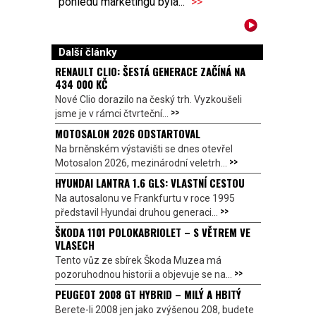
pohledu marketingu byla...
>>
Další články
RENAULT CLIO: ŠESTÁ GENERACE ZAČÍNÁ NA
434 000 KČ
Nové Clio dorazilo na český trh. Vyzkoušeli
>>
jsme je v rámci čtvrteční...
MOTOSALON 2026 ODSTARTOVAL
Na brněnském výstavišti se dnes otevřel
>>
Motosalon 2026, mezinárodní veletrh...
HYUNDAI LANTRA 1.6 GLS: VLASTNÍ CESTOU
Na autosalonu ve Frankfurtu v roce 1995
>>
představil Hyundai druhou generaci...
ŠKODA 1101 POLOKABRIOLET – S VĚTREM VE
VLASECH
Tento vůz ze sbírek Škoda Muzea má
>>
pozoruhodnou historii a objevuje se na...
PEUGEOT 2008 GT HYBRID – MILÝ A HBITÝ
Berete-li 2008 jen jako zvýšenou 208, budete