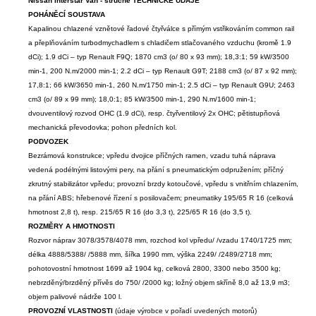
Nissan Interstar Van - stručné TECHNICKÉ ÚDAJE
POHÁNĚCÍ SOUSTAVA
Kapalinou chlazené vznětové řadové čtyřválce s přímým vstřikováním common rail
a přeplňováním turbodmychadlem s chladičem stlačovaného vzduchu (kromě 1.9
dCi); 1.9 dCi – typ Renault F9Q; 1870 cm3 (o/ 80 x 93 mm); 18,3:1; 59 kW/3500
min-1, 200 N.m/2000 min-1; 2.2 dCi – typ Renault G9T; 2188 cm3 (o/ 87 x 92 mm);
17,8:1; 66 kW/3650 min-1, 260 N.m/1750 min-1; 2.5 dCi – typ Renault G9U; 2463
cm3 (o/ 89 x 99 mm); 18,0:1; 85 kW/3500 min-1, 290 N.m/1600 min-1;
dvouventilový rozvod OHC (1.9 dCi), resp. čtyřventilový 2x OHC; pětistupňová
mechanická převodovka; pohon předních kol.
PODVOZEK
Bezrámová konstrukce; vpředu dvojice příčných ramen, vzadu tuhá náprava
vedená podélnými listovými pery, na přání s pneumatickým odpružením; příčný
zkrutný stabilizátor vpředu; provozní brzdy kotoučové, vpředu s vnitřním chlazením,
na přání ABS; hřebenové řízení s posilovačem; pneumatiky 195/65 R 16 (celková
hmotnost 2,8 t), resp. 215/65 R 16 (do 3,3 t), 225/65 R 16 (do 3,5 t).
ROZMĚRY A HMOTNOSTI
Rozvor náprav 3078/3578/4078 mm, rozchod kol vpředu/ /vzadu 1740/1725 mm;
délka 4888/5388/ /5888 mm, šířka 1990 mm, výška 2249/ /2489/2718 mm;
pohotovostní hmotnost 1699 až 1904 kg, celková 2800, 3300 nebo 3500 kg;
nebrzděný/brzděný přívěs do 750/ /2000 kg; ložný objem skříně 8,0 až 13,9 m3;
objem palivové nádrže 100 l.
PROVOZNÍ VLASTNOSTI
(údaje výrobce v pořadí uvedených motorů)