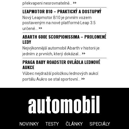
>>
překvapeni nesrovnatelně...
LEAPMOTOR B10 – PRAKTICKÝ A DOSTUPNÝ
Nový Leapmotor B10 je prvním vozem
postaveným na nové platformě Leap 3.5
>>
určené...
ABARTH 600E SCORPIONISSIMA – PROLOMENÉ
LEDY
Nejvýkonnější automobil Abarth v historii je
>>
jedním z prvních, který dokázal...
PRAGA BABY ROADSTER OVLÁDLA LEDNOVÉ
AUKCE
Vůbec nejdražší položkou lednových aukcí
>>
portálu Aukro se stal sportovní...
NOVINKY
TESTY
ČLÁNKY
SPECIÁLY