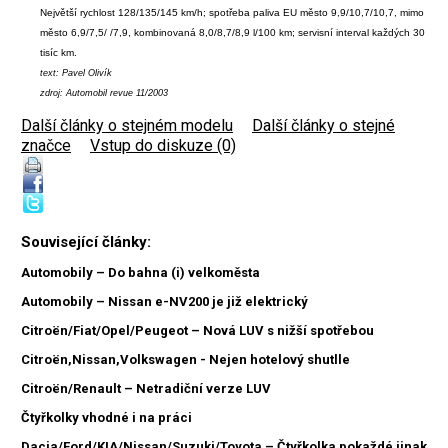
Největší rychlost 128/135/145 km/h; spotřeba paliva EU město 9,9/10,7/10,7, mimo
město 6,9/7,5/ /7,9, kombinovaná 8,0/8,7/8,9 l/100 km; servisní interval každých 30
tisíc km.
text: Pavel Olivík
zdroj: Automobil revue 11/2003
Další články o stejném modelu
|
Další články o stejné
značce
|
Vstup do diskuze (0)
Související články:
Automobily – Do bahna (i) velkoměsta
Automobily – Nissan e-NV200 je již elektrický
Citroën/Fiat/Opel/Peugeot – Nová LUV s nižší spotřebou
Citroën,Nissan,Volkswagen - Nejen hotelový shutlle
Citroën/Renault – Netradiční verze LUV
Čtyřkolky vhodné i na práci
Dacia/Ford/KIA/Nissan/Suzuki/Toyota – Čtyřkolka pokaždé jinak