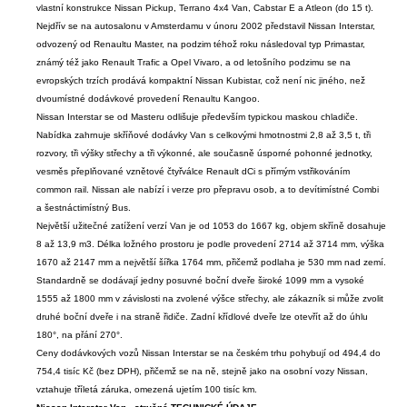
vlastní konstrukce Nissan Pickup, Terrano 4x4 Van, Cabstar E a Atleon (do 15 t).
Nejdřív se na autosalonu v Amsterdamu v únoru 2002 představil Nissan Interstar,
odvozený od Renaultu Master, na podzim téhož roku následoval typ Primastar,
známý též jako Renault Trafic a Opel Vivaro, a od letošního podzimu se na
evropských trzích prodává kompaktní Nissan Kubistar, což není nic jiného, než
dvoumístné dodávkové provedení Renaultu Kangoo.
Nissan Interstar se od Masteru odlišuje především typickou maskou chladiče.
Nabídka zahrnuje skříňové dodávky Van s celkovými hmotnostmi 2,8 až 3,5 t, tři
rozvory, tři výšky střechy a tři výkonné, ale současně úsporné pohonné jednotky,
vesměs přeplňované vznětové čtyřválce Renault dCi s přímým vstřikováním
common rail. Nissan ale nabízí i verze pro přepravu osob, a to devítimístné Combi
a šestnáctimístný Bus.
Největší užitečné zatížení verzí Van je od 1053 do 1667 kg, objem skříně dosahuje
8 až 13,9 m3. Délka ložného prostoru je podle provedení 2714 až 3714 mm, výška
1670 až 2147 mm a největší šířka 1764 mm, přičemž podlaha je 530 mm nad zemí.
Standardně se dodávají jedny posuvné boční dveře široké 1099 mm a vysoké
1555 až 1800 mm v závislosti na zvolené výšce střechy, ale zákazník si může zvolit
druhé boční dveře i na straně řidiče. Zadní křídlové dveře lze otevřít až do úhlu
180°, na přání 270°.
Ceny dodávkových vozů Nissan Interstar se na českém trhu pohybují od 494,4 do
754,4 tisíc Kč (bez DPH), přičemž se na ně, stejně jako na osobní vozy Nissan,
vztahuje tříletá záruka, omezená ujetím 100 tisíc km.