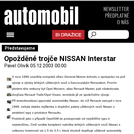
NEWSLETTER
PŘEDPLATNÉ
O NÁS
Představujeme
Opožděné trojče NISSAN Interstar
Pavel Olivík
05.12.2003 00:00
V roce 1996 uzavřela evropská větev General Motors dohodu o spolupráci na poli
vývoje a výroby lehkých užitkových vozů s francouzským Renaultem. Prvním
plodem této smlouvy byl Opel Movano, alias Renault Master, pak následovala
dvojčata Renault Trafic/Opel Vivaro, tentokrát již ze společného vývoje.
Při restrukturalizaci japonské automobilky Nissan, do níž Renault vstoupil v roce
1999, nebyla daleko myšlenka o doplnění palety užitkových vozů Nissan o
atraktivní typy z produkce Renaultu.
Podobně jako v případě Opel/GM se postupovalo od největšího typu k
nejmenšímu, čímž vznikla kompletní nabídka lehkých užitkových vozů Nissan s
celkovou hmotností od 1,5 do 3,5 t, která vhodně doplňuje užitkové automobily