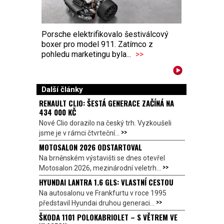
Porsche elektrifikovalo šestiválcový
boxer pro model 911. Zatímco z
pohledu marketingu byla...
>>
Další články
RENAULT CLIO: ŠESTÁ GENERACE ZAČÍNÁ NA
434 000 KČ
Nové Clio dorazilo na český trh. Vyzkoušeli
>>
jsme je v rámci čtvrteční...
MOTOSALON 2026 ODSTARTOVAL
Na brněnském výstavišti se dnes otevřel
>>
Motosalon 2026, mezinárodní veletrh...
HYUNDAI LANTRA 1.6 GLS: VLASTNÍ CESTOU
Na autosalonu ve Frankfurtu v roce 1995
>>
představil Hyundai druhou generaci...
ŠKODA 1101 POLOKABRIOLET – S VĚTREM VE