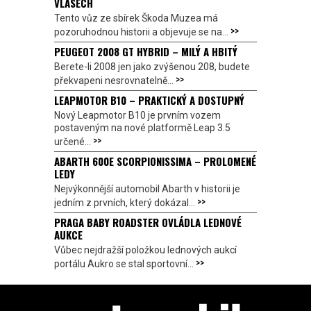
VLASECH
Tento vůz ze sbírek Škoda Muzea má
>>
pozoruhodnou historii a objevuje se na...
PEUGEOT 2008 GT HYBRID – MILÝ A HBITÝ
Berete-li 2008 jen jako zvýšenou 208, budete
>>
překvapeni nesrovnatelně...
LEAPMOTOR B10 – PRAKTICKÝ A DOSTUPNÝ
Nový Leapmotor B10 je prvním vozem
postaveným na nové platformě Leap 3.5
>>
určené...
ABARTH 600E SCORPIONISSIMA – PROLOMENÉ
LEDY
Nejvýkonnější automobil Abarth v historii je
>>
jedním z prvních, který dokázal...
PRAGA BABY ROADSTER OVLÁDLA LEDNOVÉ
AUKCE
Vůbec nejdražší položkou lednových aukcí
>>
portálu Aukro se stal sportovní...