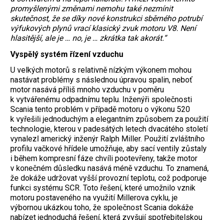
promyšlenými změnami nemohu také nezmínit
skutečnost, že se díky nové konstrukci sběrného potrubí
výfukových plynů vrací klasický zvuk motoru V8. Není
hlasitější, ale je … no, je … zkrátka tak akorát.“
Vyspělý systém řízení vzduchu
U velkých motorů s relativně nízkým výkonem mohou
nastávat problémy s následnou úpravou spalin, neboť
motor nasává příliš mnoho vzduchu v poměru
k vytvářenému odpadnímu teplu. Inženýři společnosti
Scania tento problém v případě motoru o výkonu 520
k vyřešili jednoduchým a elegantním způsobem za použití
technologie, kterou v padesátých letech dvacátého století
vynalezl americký inženýr Ralph Miller. Použití zvláštního
profilu vačkové hřídele umožňuje, aby sací ventily zůstaly
i během kompresní fáze chvíli pootevřeny, takže motor
v konečném důsledku nasává méně vzduchu. To znamená,
že dokáže udržovat vyšší provozní teplotu, což podporuje
funkci systému SCR. Toto řešení, které umožnilo vznik
motoru postaveného na využití Millerova cyklu, je
výbornou ukázkou toho, že společnost Scania dokáže
nabízet jednoduchá řešení, která zvyšují spotřebitelskou