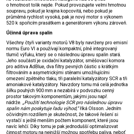
o hmotnost tolik nejde. Pokud provozujete velmi hmotnou
soupravu, pokud je krajina kopcovitá, nebo pokud je
průměrná rychlost vysoká, pak je nový motor s výkonem
520 k spořicím prasátkem a generátorem výkonu zároveň.
Účinná úprava spalin
Všechny čtyři varianty motorů V8 byly navrženy pro emisní
normu Euro VI a používají kompaktní, plně integrovaný
tlumič výfuku, který se o následnou úpravu spalin stará.
Jeho součástí je oxidační katalyzátor, směšovací komora
pro aditiva AdBlue, dva filtry pevných částic s krátkým
filtrováním a asymetrickými stěnami umožňujícími
omezení zpětného tlaku, tři paralelní katalyzátory SCR a tři
amoniakové katalyzátory. Navzdory tomu má celá jednotka
šířku pouhých 900 mm a nezabírá v podvozku cenný
prostor takovým komponentům, jakými jsou např.
nádrže.
„Použití technologie SCR pro následnou úpravu
spalin nám poskytuje řadu výhod,“
říká Olsson. Jedním
očividným rozdílem je skutečnost, že takové řešení si
vystačí s ještě menším počtem komponent, které jsou
navíc lehčí. Díky tomu je pak jednodušší optimalizovat
činnost motoru na nejnižší možnou spotřebu paliva, neboť