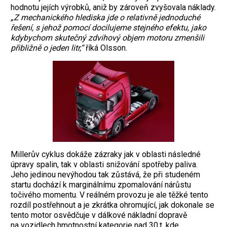
hodnotu jejích výrobků, aniž by zároveň zvyšovala náklady.
„Z mechanického hlediska jde o relativně jednoduché
řešení, s jehož pomocí docilujeme stejného efektu, jako
kdybychom skutečný zdvihový objem motoru zmenšili
přibližně o jeden litr,“
říká Olsson.
Millerův cyklus dokáže zázraky jak v oblasti následné
úpravy spalin, tak v oblasti snižování spotřeby paliva.
Jeho jedinou nevýhodou tak zůstává, že při studeném
startu dochází k marginálnímu zpomalování nárůstu
točivého momentu. V reálném provozu je ale těžké tento
rozdíl postřehnout a je zkrátka ohromující, jak dokonale se
tento motor osvědčuje v dálkové nákladní dopravě
na vozidlech hmotnostní kategorie nad 30 t, kde