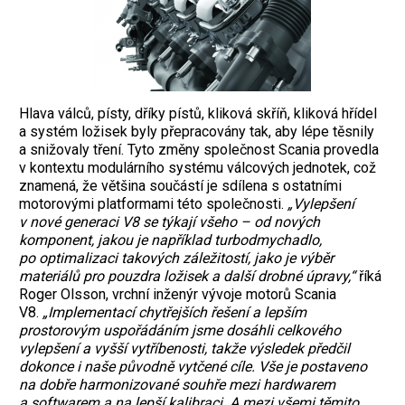
Hlava válců, písty, dříky pístů, kliková skříň, kliková hřídel
a systém ložisek byly přepracovány tak, aby lépe těsnily
a snižovaly tření. Tyto změny společnost Scania provedla
v kontextu modulárního systému válcových jednotek, což
znamená, že většina součástí je sdílena s ostatními
motorovými platformami této společnosti.
„Vylepšení
v nové generaci V8 se týkají všeho – od nových
komponent, jakou je například turbodmychadlo,
po optimalizaci takových záležitostí, jako je výběr
materiálů pro pouzdra ložisek a další drobné úpravy,“
říká
Roger Olsson, vrchní inženýr vývoje motorů Scania
V8.
„Implementací chytřejších řešení a lepším
prostorovým uspořádáním jsme dosáhli celkového
vylepšení a vyšší vytříbenosti, takže výsledek předčil
dokonce i naše původně vytčené cíle. Vše je postaveno
na dobře harmonizované souhře mezi hardwarem
a softwarem a na lepší kalibraci. A mezi všemi těmito