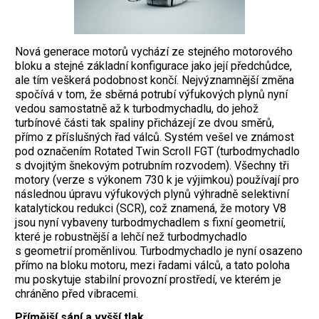
Nová generace motorů vychází ze stejného motorového
bloku a stejné základní konfigurace jako její předchůdce,
ale tím veškerá podobnost končí. Nejvýznamnější změna
spočívá v tom, že sběrná potrubí výfukových plynů nyní
vedou samostatně až k turbodmychadlu, do jehož
turbínové části tak spaliny přicházejí ze dvou směrů,
přímo z příslušných řad válců. Systém vešel ve známost
pod označením Rotated Twin Scroll FGT (turbodmychadlo
s dvojitým šnekovým potrubním rozvodem). Všechny tři
motory (verze s výkonem 730 k je výjimkou) používají pro
následnou úpravu výfukových plynů výhradně selektivní
katalytickou redukci (SCR), což znamená, že motory V8
jsou nyní vybaveny turbodmychadlem s fixní geometrií,
které je robustnější a lehčí než turbodmychadlo
s geometrií proměnlivou. Turbodmychadlo je nyní osazeno
přímo na bloku motoru, mezi řadami válců, a tato poloha
mu poskytuje stabilní provozní prostředí, ve kterém je
chráněno před vibracemi.
Přímější sání a vyšší tlak