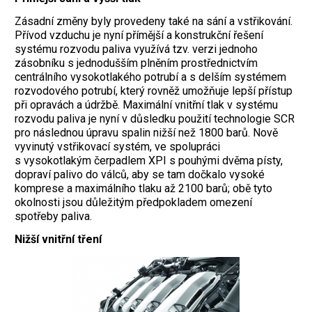
Zásadní změny byly provedeny také na sání a vstřikování.
Přívod vzduchu je nyní přímější a konstrukční řešení
systému rozvodu paliva využívá tzv. verzi jednoho
zásobníku s jednodušším plněním prostřednictvím
centrálního vysokotlakého potrubí a s delším systémem
rozvodového potrubí, který rovněž umožňuje lepší přístup
při opravách a údržbě. Maximální vnitřní tlak v systému
rozvodu paliva je nyní v důsledku použití technologie SCR
pro následnou úpravu spalin nižší než 1800 barů. Nově
vyvinutý vstřikovací systém, ve spolupráci
s vysokotlakým čerpadlem XPI s pouhými dvěma písty,
dopraví palivo do válců, aby se tam dočkalo vysoké
komprese a maximálního tlaku až 2100 barů; obě tyto
okolnosti jsou důležitým předpokladem omezení
spotřeby paliva.
Nižší vnitřní tření