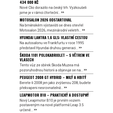
434 000 KČ
Nové Clio dorazilo na český trh. Vyzkoušeli
>>
jsme je v rámci čtvrteční...
MOTOSALON 2026 ODSTARTOVAL
Na brněnském výstavišti se dnes otevřel
>>
Motosalon 2026, mezinárodní veletrh...
HYUNDAI LANTRA 1.6 GLS: VLASTNÍ CESTOU
Na autosalonu ve Frankfurtu v roce 1995
>>
představil Hyundai druhou generaci...
ŠKODA 1101 POLOKABRIOLET – S VĚTREM VE
VLASECH
Tento vůz ze sbírek Škoda Muzea má
>>
pozoruhodnou historii a objevuje se na...
PEUGEOT 2008 GT HYBRID – MILÝ A HBITÝ
Berete-li 2008 jen jako zvýšenou 208, budete
>>
překvapeni nesrovnatelně...
LEAPMOTOR B10 – PRAKTICKÝ A DOSTUPNÝ
Nový Leapmotor B10 je prvním vozem
postaveným na nové platformě Leap 3.5
>>
určené...