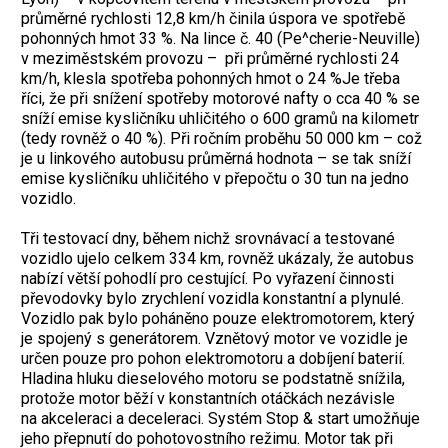
průměrné rychlosti 12,8 km/h činila úspora ve spotřebě
pohonných hmot 33 %. Na lince č. 40 (Pe^cherie-Neuville)
v meziměstském provozu – při průměrné rychlosti 24
km/h, klesla spotřeba pohonných hmot o 24 %Je třeba
říci, že při snížení spotřeby motorové nafty o cca 40 % se
sníží emise kysličníku uhličitého o 600 gramů na kilometr
(tedy rovněž o 40 %). Při ročním proběhu 50 000 km – což
je u linkového autobusu průměrná hodnota – se tak sníží
emise kysličníku uhličitého v přepočtu o 30 tun na jedno
vozidlo.
Tři testovací dny, během nichž srovnávací a testované
vozidlo ujelo celkem 334 km, rovněž ukázaly, že autobus
nabízí větší pohodlí pro cestující. Po vyřazení činnosti
převodovky bylo zrychlení vozidla konstantní a plynulé.
Vozidlo pak bylo poháněno pouze elektromotorem, který
je spojený s generátorem. Vznětový motor ve vozidle je
určen pouze pro pohon elektromotoru a dobíjení baterií.
Hladina hluku dieselového motoru se podstatně snížila,
protože motor běží v konstantních otáčkách nezávisle
na akceleraci a deceleraci. Systém Stop & start umožňuje
jeho přepnutí do pohotovostního režimu. Motor tak při