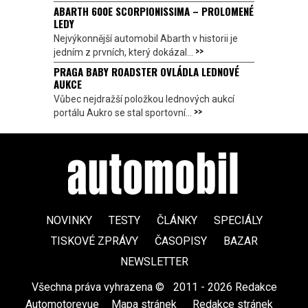
ABARTH 600E SCORPIONISSIMA – PROLOMENÉ
LEDY
Nejvýkonnější automobil Abarth v historii je
>>
jedním z prvních, který dokázal...
PRAGA BABY ROADSTER OVLÁDLA LEDNOVÉ
AUKCE
Vůbec nejdražší položkou lednových aukcí
>>
portálu Aukro se stal sportovní...
NOVINKY
TESTY
ČLÁNKY
SPECIÁLY
TISKOVÉ ZPRÁVY
ČASOPISY
BAZAR
NEWSLETTER
Všechna práva vyhrazena ©
|
2011 - 2026 Redakce
Automotorevue
|
Mapa stránek
|
Redakce stránek
|