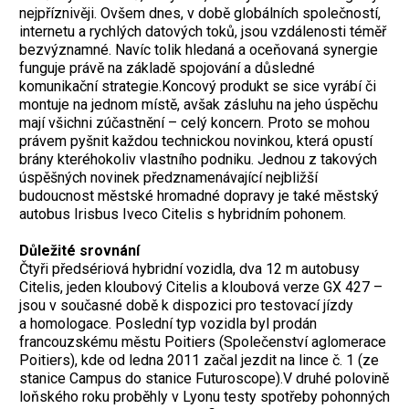
nejpříznivěji. Ovšem dnes, v době globálních společností,
internetu a rychlých datových toků, jsou vzdálenosti téměř
bezvýznamné. Navíc tolik hledaná a oceňovaná synergie
funguje právě na základě spojování a důsledné
komunikační strategie.Koncový produkt se sice vyrábí či
montuje na jednom místě, avšak zásluhu na jeho úspěchu
mají všichni zúčastnění – celý koncern. Proto se mohou
právem pyšnit každou technickou novinkou, která opustí
brány kteréhokoliv vlastního podniku. Jednou z takových
úspěšných novinek předznamenávající nejbližší
budoucnost městské hromadné dopravy je také městský
autobus Irisbus Iveco Citelis s hybridním pohonem.
Důležité srovnání
Čtyři předsériová hybridní vozidla, dva 12 m autobusy
Citelis, jeden kloubový Citelis a kloubová verze GX 427 –
jsou v současné době k dispozici pro testovací jízdy
a homologace. Poslední typ vozidla byl prodán
francouzskému městu Poitiers (Společenství aglomerace
Poitiers), kde od ledna 2011 začal jezdit na lince č. 1 (ze
stanice Campus do stanice Futuroscope).V druhé polovině
loňského roku proběhly v Lyonu testy spotřeby pohonných