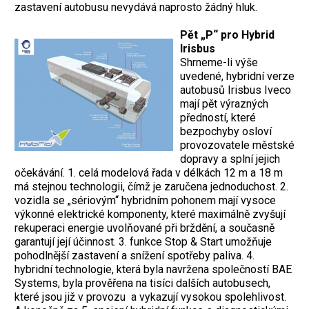
zastavení autobusu nevydává naprosto žádný hluk.
Pět „P“ pro Hybrid
Irisbus
Shrneme-li výše
uvedené, hybridní verze
autobusů Irisbus Iveco
mají pět výrazných
předností, které
bezpochyby osloví
provozovatele městské
dopravy a splní jejich
očekávání. 1. celá modelová řada v délkách 12 m a 18 m
má stejnou technologii, čímž je zaručena jednoduchost. 2.
vozidla se „sériovým“ hybridním pohonem mají vysoce
výkonné elektrické komponenty, které maximálně zvyšují
rekuperaci energie uvolňované při brždění, a současně
garantují její účinnost. 3. funkce Stop & Start umožňuje
pohodlnější zastavení a snížení spotřeby paliva. 4.
hybridní technologie, která byla navržena společností BAE
Systems, byla prověřena na tisíci dalších autobusech,
které jsou již v provozu a vykazují vysokou spolehlivost.