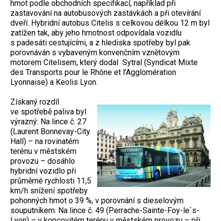
hmot podle obchodních specifikací, například při
zastavování na autobusových zastávkách a při otevírání
dveří. Hybridní autobus Citelis s celkovou délkou 12 m byl
zatížen tak, aby jeho hmotnost odpovídala vozidlu
s padesáti cestujícími, a z hlediska spotřeby byl pak
porovnáván s vybaveným konvenčním vznětovým
motorem Citelisem, který dodal Sytral (Syndicat Mixte
des Transports pour le Rhône et l’Agglomération
Lyonnaise) a Keolis Lyon.
Získaný rozdíl
ve spotřebě paliva byl
výrazný: Na lince č. 27
(Laurent Bonnevay-City
Hall) – na rovinatém
terénu v městském
provozu – dosáhlo
hybridní vozidlo při
průměrné rychlosti 11,5
km/h snížení spotřeby
pohonných hmot o 39 %, v porovnání s dieselovým
souputníkem. Na lince č. 49 (Perrache-Sainte-Foy-le`s-
Lyon) – v kopcovitém terénu v městském provozu – při