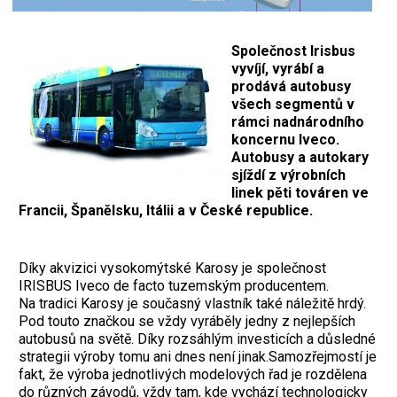
Společnost Irisbus
vyvíjí, vyrábí a
prodává autobusy
všech segmentů v
rámci nadnárodního
koncernu Iveco.
Autobusy a autokary
sjíždí z výrobních
linek pěti továren ve
Francii, Španělsku, Itálii a v České republice.
Díky akvizici vysokomýtské Karosy je společnost
IRISBUS Iveco de facto tuzemským producentem.
Na tradici Karosy je současný vlastník také náležitě hrdý.
Pod touto značkou se vždy vyráběly jedny z nejlepších
autobusů na světě. Díky rozsáhlým investicích a důsledné
strategii výroby tomu ani dnes není jinak.Samozřejmostí je
fakt, že výroba jednotlivých modelových řad je rozdělena
do různých závodů, vždy tam, kde vychází technologicky