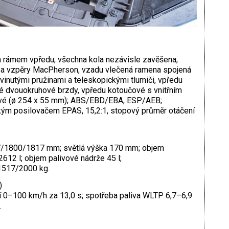
ámem vpředu; všechna kola nezávisle zavěšena,
L a vzpěry MacPherson, vzadu vlečená ramena spojená
vinutými pružinami a teleskopickými tlumiči, vpředu
ové dvouokruhové brzdy, vpředu kotoučové s vnitřním
vé (ø 254 x 55 mm); ABS/EBD/EBA, ESP/AEB;
kým posilovačem EPAS, 15,2:1, stopový průměr otáčení
7/1800/1817 mm; světlá výška 170 mm; objem
12 l; objem palivové nádrže 45 l;
1517/2000 kg.
)
ní 0–100 km/h za 13,0 s; spotřeba paliva WLTP 6,7–6,9
.