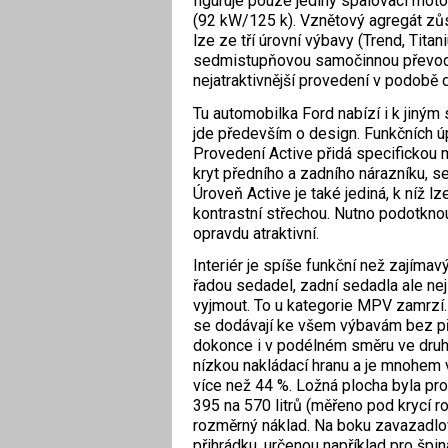
figuruje pouze jediný spalovací moto
(92 kW/125 k). Vznětový agregát zůst
lze ze tří úrovní výbavy (Trend, Tita
sedmistupňovou samočinnou převodo
nejatraktivnější provedení v podobě
Tu automobilka Ford nabízí i k jiným 
jde především o design. Funkčních úp
Provedení Active přidá specifickou m
kryt předního a zadního nárazníku, s
Úroveň Active je také jediná, k níž 
kontrastní střechou. Nutno podotkno
opravdu atraktivní.
Interiér je spíše funkční než zajímavý
řadou sedadel, zadní sedadla ale ne
vyjmout. To u kategorie MPV zamrzí.
se dodávají ke všem výbavám bez pří
dokonce i v podélném směru ve druhé
nízkou nakládací hranu a je mnohem v
více než 44 %. Ložná plocha byla pr
395 na 570 litrů (měřeno pod krycí ro
rozměrný náklad. Na boku zavazadlov
přihrádku, určenou například pro špin