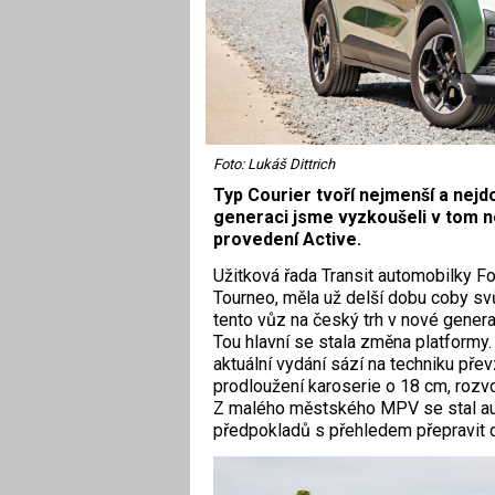
Foto: Lukáš Dittrich
Typ Courier tvoří nejmenší a nej
generaci jsme vyzkoušeli v tom ne
provedení Active.
Užitková řada Transit automobilky 
Tourneo, měla už delší dobu coby svůj
tento vůz na český trh v nové generac
Tou hlavní se stala změna platformy.
aktuální vydání sází na techniku pře
prodloužení karoserie o 18 cm, rozvo
Z malého městského MPV se stal au
předpokladů s přehledem přepravit c