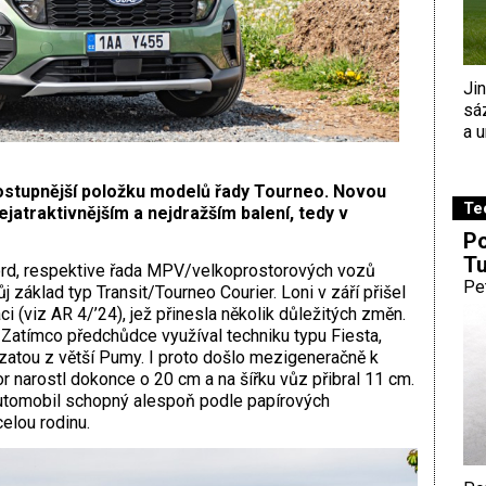
Ji
sá
a u
dostupnější položku modelů řady Tourneo. Novou
Te
jatraktivnějším a nejdražším balení, tedy v
Po
Tu
Ford, respektive řada MPV/velkoprostorových vozů
Pe
 základ typ Transit/Tourneo Courier. Loni v září přišel
i (viz AR 4/’24), jež přinesla několik důležitých změn.
 Zatímco předchůdce využíval techniku typu Fiesta,
vzatou z větší Pumy. I proto došlo mezigeneračně k
r narostl dokonce o 20 cm a na šířku vůz přibral 11 cm.
tomobil schopný alespoň podle papírových
elou rodinu.