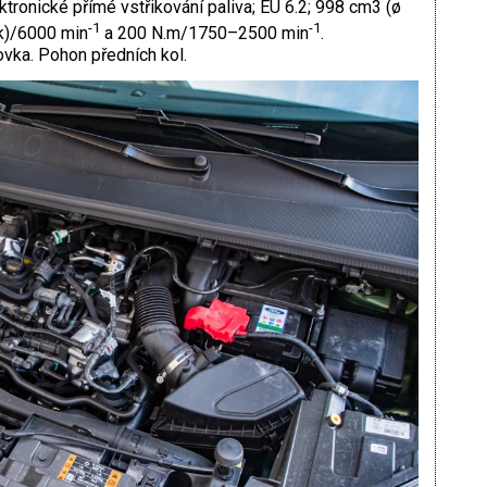
tronické přímé vstřikování paliva; EU 6.2; 998 cm3 (ø
-1
-1
 k)/6000 min
a 200 N.m/1750–2500 min
.
vka. Pohon předních kol.