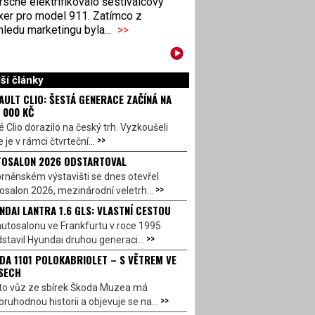
sche elektrifikovalo šestiválcový
xer pro model 911. Zatímco z
ledu marketingu byla...
>>
ší články
AULT CLIO: ŠESTÁ GENERACE ZAČÍNÁ NA
 000 KČ
 Clio dorazilo na český trh. Vyzkoušeli
>>
 je v rámci čtvrteční...
OSALON 2026 ODSTARTOVAL
rněnském výstavišti se dnes otevřel
>>
salon 2026, mezinárodní veletrh...
NDAI LANTRA 1.6 GLS: VLASTNÍ CESTOU
utosalonu ve Frankfurtu v roce 1995
>>
stavil Hyundai druhou generaci...
DA 1101 POLOKABRIOLET – S VĚTREM VE
SECH
to vůz ze sbírek Škoda Muzea má
>>
ruhodnou historii a objevuje se na...