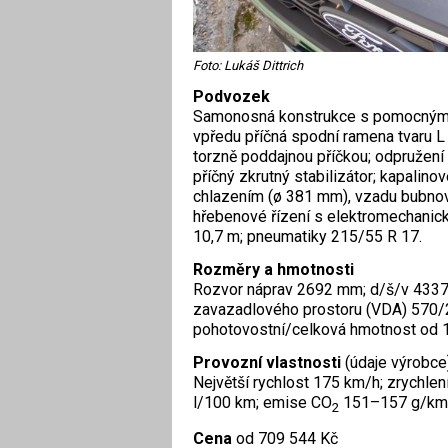
Foto: Lukáš Dittrich
Podvozek
Samonosná konstrukce s pomocným r
vpředu příčná spodní ramena tvaru 
torzně poddajnou příčkou; odpružení 
příčný zkrutný stabilizátor; kapalin
chlazením (ø 381 mm), vzadu bubno
hřebenové řízení s elektromechanic
10,7 m; pneumatiky 215/55 R 17.
Rozměry a hmotnosti
Rozvor náprav 2692 mm; d/š/v 433
zavazadlového prostoru (VDA) 570/26
pohotovostní/celková hmotnost od 
Provozní vlastnosti
(údaje výrobce
Největší rychlost 175 km/h; zrychle
l/100 km; emise CO
151–157 g/km
2
Cena
od 709 544 Kč