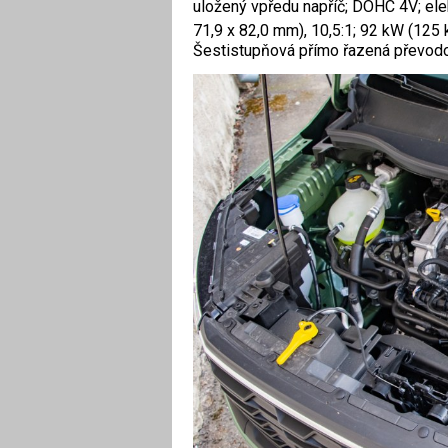
uložený vpředu napříč; DOHC 4V; elek
71,9 x 82,0 mm), 10,5:1; 92 kW (125
Šestistupňová přímo řazená převodo