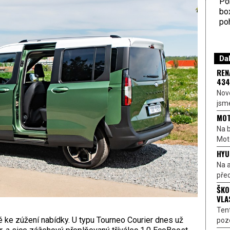
Por
bo
poh
Dal
REN
434
Nové
jsme
MOT
Na b
Moto
HYU
Na a
před
ŠKO
VLA
Ten
 ke zúžení nabídky. U typu Tourneo Courier dnes už
pozo