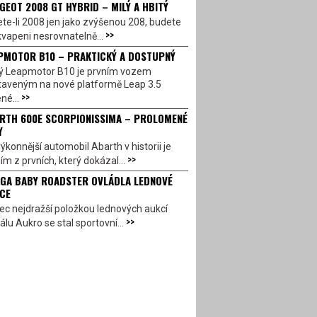
GEOT 2008 GT HYBRID – MILÝ A HBITÝ
te-li 2008 jen jako zvýšenou 208, budete
>>
vapeni nesrovnatelně...
PMOTOR B10 – PRAKTICKÝ A DOSTUPNÝ
ý Leapmotor B10 je prvním vozem
taveným na nové platformě Leap 3.5
>>
né...
RTH 600E SCORPIONISSIMA – PROLOMENÉ
Y
ýkonnější automobil Abarth v historii je
>>
ím z prvních, který dokázal...
GA BABY ROADSTER OVLÁDLA LEDNOVÉ
CE
c nejdražší položkou lednových aukcí
>>
álu Aukro se stal sportovní...