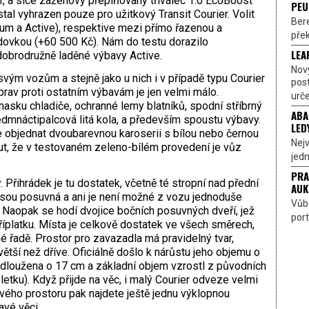
r, a sice zážehový přeplňovaný tříválec 1.0 EcoBoost
PEU
al vyhrazen pouze pro užitkový Transit Courier. Volit
Bere
nium a Active), respektive mezi přímo řazenou a
přek
vkou (+60 500 Kč). Nám do testu dorazilo
LEA
 dobrodružně laděné výbavy Active.
Nov
svým vozům a stejně jako u nich i v případě typu Courier
pos
rav proti ostatním výbavám je jen velmi málo.
urče
asku chladiče, ochranné lemy blatníků, spodní stříbrný
ABA
edmnáctipalcová litá kola, a především spoustu výbavy.
LED
lze objednat dvoubarevnou karoserii s bílou nebo černou
Nejv
ut, že v testovaném zeleno-bílém provedení je vůz
jedn
PRA
. Přihrádek je tu dostatek, včetně té stropní nad přední
AUK
jsou posuvná a ani je není možné z vozu jednoduše
Vůbe
 Naopak se hodí dvojice bočních posuvných dveří, jež
port
platku. Místa je celkově dostatek ve všech směrech,
 řadě. Prostor pro zavazadla má pravidelný tvar,
ětší než dříve. Oficiálně došlo k nárůstu jeho objemu o
odloužena o 17 cm a základní objem vzrostl z původních
letku). Když přijde na věc, i malý Courier odveze velmi
ého prostoru pak najdete ještě jednu výklopnou
avé věci.