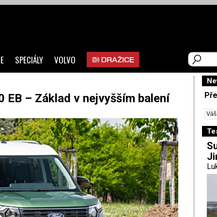
E
SPECIÁLY
VOLVO
Ne
Pře
0 EB – Základ v nejvyšším balení
Te
Su
Ji
Luk