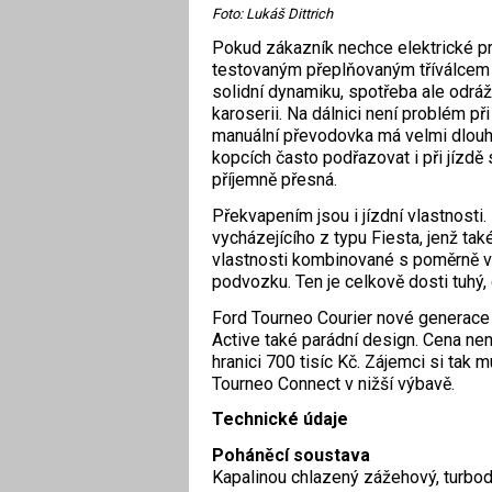
Foto: Lukáš Dittrich
Pokud zákazník nechce elektrické pr
testovaným přeplňovaným tříválcem 
solidní dynamiku, spotřeba ale odrá
karoserii. Na dálnici není problém při
manuální převodovka má velmi dlouhý 
kopcích často podřazovat i při jízd
příjemně přesná.
Překvapením jsou i jízdní vlastnost
vycházejícího z typu Fiesta, jenž tak
vlastnosti kombinované s poměrně vy
podvozku. Ten je celkově dosti tuhý,
Ford Tourneo Courier nové generace 
Active také parádní design. Cena nen
hranici 700 tisíc Kč. Zájemci si tak
Tourneo Connect v nižší výbavě.
Technické údaje
Poháněcí soustava
Kapalinou chlazený zážehový, turbo