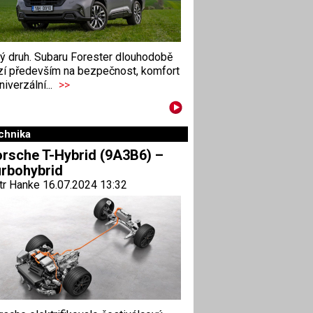
ný druh. Subaru Forester dlouhodobě
zí především na bezpečnost, komfort
niverzální...
>>
chnika
rsche T-Hybrid (9A3B6) –
rbohybrid
tr Hanke 16.07.2024 13:32