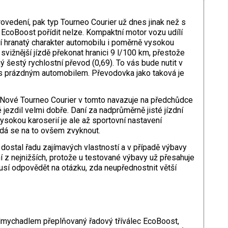
ovedení, pak typ Tourneo Courier už dnes jinak než s
EcoBoost pořídit nelze. Kompaktní motor vozu udílí
ží hranatý charakter automobilu i poměrně vysokou
 svižnější jízdě překonat hranici 9 l/100 km, přestože
šestý rychlostní převod (0,69). To vás bude nutit v
ě s prázdným automobilem. Převodovka jako taková je
i. Nové Tourneo Courier v tomto navazuje na předchůdce
é jezdil velmi dobře. Daní za nadprůměrně jisté jízdní
sokou karoserií je ale až sportovní nastavení
 dá se na to ovšem zvyknout.
dostal řadu zajímavých vlastností a v případě výbavy
í z nejnižších, protože u testované výbavy už přesahuje
 musí odpovědět na otázku, zda neupřednostnit větší
dmychadlem přeplňovaný řadový tříválec EcoBoost,