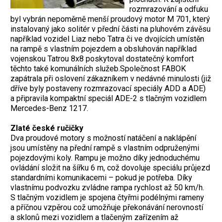
rozmrazování a odfuku
byl vybrán nepoměrně menší proudový motor M 701, který
instalovaný jako solitér v přední části na pluhovém závěsu
například vozidel Liaz nebo Tatra či ve dvojících umístěn
na rampě s vlastním pojezdem a obsluhován například
vojenskou Tatrou 8x8 poskytoval dostatečný komfort
těchto také komunálních služeb.Společnost FABOK
zapátrala při oslovení zákazníkem v nedávné minulosti (již
dříve byly postaveny rozmrazovací speciály ADD a ADE)
a připravila kompaktní speciál ADE-2 s tlačným vozidlem
Mercedes-Benz 1217.
Zlaté české ručičky
Dva proudové motory s možností natáčení a naklápění
jsou umístěny na přední rampě s vlastním odpruženými
pojezdovými koly. Rampu je možno díky jednoduchému
ovládání složit na šířku 6 m, což dovoluje speciálu průjezd
standardními komunikacemi – pokud je potřeba. Díky
vlastnímu podvozku zvládne rampa rychlost až 50 km/h.
S tlačným vozidlem je spojena čtyřmi podélnými rameny
a příčnou vzpěrou což umožňuje překonávání nerovností
a sklonů mezi vozidlem a tlačeným zařízením až