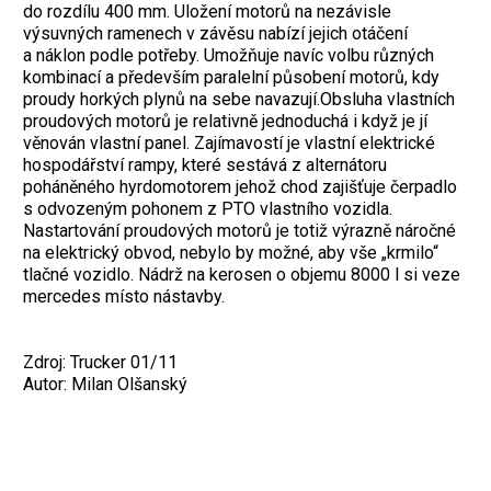
do rozdílu 400 mm. Uložení motorů na nezávisle
výsuvných ramenech v závěsu nabízí jejich otáčení
a náklon podle potřeby. Umožňuje navíc volbu různých
kombinací a především paralelní působení motorů, kdy
proudy horkých plynů na sebe navazují.Obsluha vlastních
proudových motorů je relativně jednoduchá i když je jí
věnován vlastní panel. Zajímavostí je vlastní elektrické
hospodářství rampy, které sestává z alternátoru
poháněného hyrdomotorem jehož chod zajišťuje čerpadlo
s odvozeným pohonem z PTO vlastního vozidla.
Nastartování proudových motorů je totiž výrazně náročné
na elektrický obvod, nebylo by možné, aby vše „krmilo“
tlačné vozidlo. Nádrž na kerosen o objemu 8000 l si veze
mercedes místo nástavby.
Zdroj: Trucker 01/11
Autor: Milan Olšanský