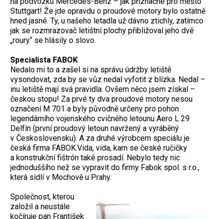
na podvozku Mercedes-Benz – jak příznačné pro město
Stuttgart! Že jde opravdu o proudové motory bylo ostatně
hned jasné. Ty, u našeho letadla už dávno ztichly, zatímco
jak se rozmrazovač letištní plochy přibližoval jeho dvě
„roury“ se hlásily o slovo.
Specialista FABOK
Nedalo mi to a zašel si na správu údržby letiště
vysondovat, zda by se vůz nedal vyfotit z blízka. Nedal –
inu letiště mají svá pravidla. Ovšem něco jsem získal –
českou stopu! Za prvé ty dva proudové motory nesou
označení M 701 a byly původně určeny pro pohon
legendárního vojenského cvičného letounu Aero L 29
Delfín (první proudový letoun navržený a vyráběný
v Československu). A za druhé výrobcem speciálu je
česká firma FABOK.Vida, vida, kam se české ručičky
a konstrukční fištrón také prosadí. Nebylo tedy nic
jednoduššího než se vypravit do firmy Fabok spol. s r.o.,
která sídlí v Mochově u Prahy.
Společnost, kterou
založil a neustále
kočíruje pan František