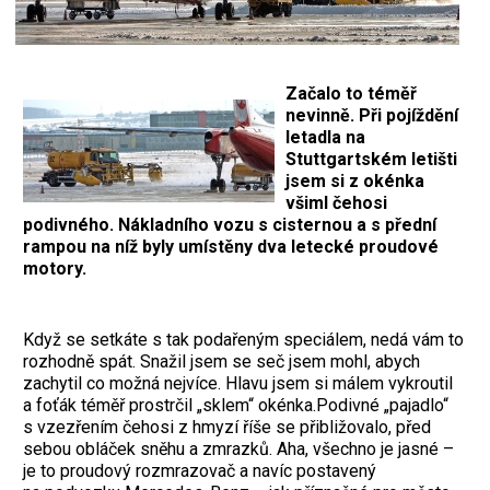
Začalo to téměř
nevinně. Při pojíždění
letadla na
Stuttgartském letišti
jsem si z okénka
všiml čehosi
podivného. Nákladního vozu s cisternou a s přední
rampou na níž byly umístěny dva letecké proudové
motory.
Když se setkáte s tak podařeným speciálem, nedá vám to
rozhodně spát. Snažil jsem se seč jsem mohl, abych
zachytil co možná nejvíce. Hlavu jsem si málem vykroutil
a foťák téměř prostrčil „sklem“ okénka.Podivné „pajadlo“
s vzezřením čehosi z hmyzí říše se přibližovalo, před
sebou obláček sněhu a zmrazků. Aha, všechno je jasné –
je to proudový rozmrazovač a navíc postavený