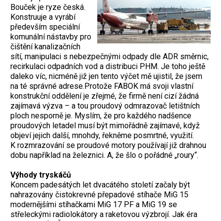
Bouček je ryze česká.
Konstruuje a vyrábí
především speciální
komunální nástavby pro
čištění kanalizačních
sítí, manipulaci s nebezpečnými odpady dle ADR směrnic,
recirkulaci odpadních vod a distribuci PHM. Je toho ještě
daleko víc, nicméně již jen tento výčet mě ujistil, že jsem
na té správné adrese.Protože FABOK má svoji vlastní
konstrukční oddělení je zřejmé, že firmě není cizí žádná
zajímavá výzva – a tou proudový odmrazovač letištních
ploch nesporně je. Myslím, že pro každého nadšence
proudových letadel musí být mimořádně zajímavé, když
objeví jejich další, mnohdy, řekněme posmrtné, využití.
K rozmrazování se proudové motory používají již drahnou
dobu například na železnici. A, že šlo o pořádné „roury“.
Výhody tryskáčů
Koncem padesátých let dvacátého století začaly být
nahrazovány čistokrevné přepadové stíhače MiG 15
modernějšími stíhačkami MiG 17 PF a MiG 19 se
střeleckými radiolokátory a raketovou výzbrojí. Jak éra