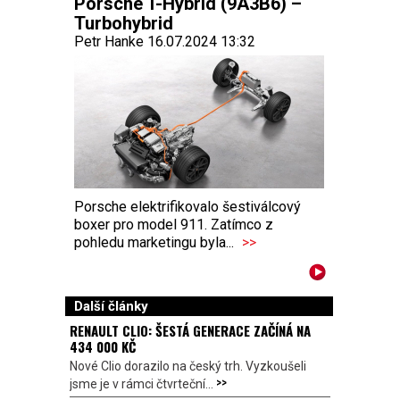
Porsche T-Hybrid (9A3B6) –
Turbohybrid
Petr Hanke 16.07.2024 13:32
Porsche elektrifikovalo šestiválcový
boxer pro model 911. Zatímco z
pohledu marketingu byla...
>>
Další články
RENAULT CLIO: ŠESTÁ GENERACE ZAČÍNÁ NA
434 000 KČ
Nové Clio dorazilo na český trh. Vyzkoušeli
>>
jsme je v rámci čtvrteční...