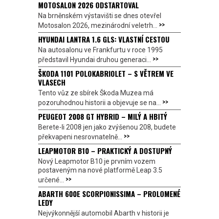
MOTOSALON 2026 ODSTARTOVAL
Na brněnském výstavišti se dnes otevřel
>>
Motosalon 2026, mezinárodní veletrh...
HYUNDAI LANTRA 1.6 GLS: VLASTNÍ CESTOU
Na autosalonu ve Frankfurtu v roce 1995
>>
představil Hyundai druhou generaci...
ŠKODA 1101 POLOKABRIOLET – S VĚTREM VE
VLASECH
Tento vůz ze sbírek Škoda Muzea má
>>
pozoruhodnou historii a objevuje se na...
PEUGEOT 2008 GT HYBRID – MILÝ A HBITÝ
Berete-li 2008 jen jako zvýšenou 208, budete
>>
překvapeni nesrovnatelně...
LEAPMOTOR B10 – PRAKTICKÝ A DOSTUPNÝ
Nový Leapmotor B10 je prvním vozem
postaveným na nové platformě Leap 3.5
>>
určené...
ABARTH 600E SCORPIONISSIMA – PROLOMENÉ
LEDY
Nejvýkonnější automobil Abarth v historii je