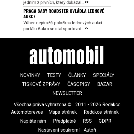
>>
jedním z prvních, který dokázal...
PRAGA BABY ROADSTER OVLÁDLA LEDNOVÉ
AUKCE
Vůbec nejdražší položkou lednových aukcí
>>
portálu Aukro se stal sportovní...
NOVINKY
TESTY
ČLÁNKY
SPECIÁLY
TISKOVÉ ZPRÁVY
ČASOPISY
BAZAR
NEWSLETTER
Všechna práva vyhrazena ©
|
2011 - 2026 Redakce
Automotorevue
|
Mapa stránek
|
Redakce stránek
|
Napište nám
|
Předplatné
|
RSS
|
GDPR
|
Nastavení soukromí
Autoři