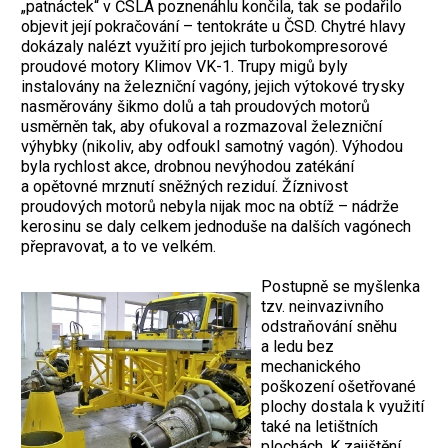
„patnáctek“ v ČSLA poznenáhlu končila, tak se podařilo
objevit její pokračování – tentokráte u ČSD. Chytré hlavy
dokázaly nalézt využití pro jejich turbokompresorové
proudové motory Klimov VK-1. Trupy migů byly
instalovány na železniční vagóny, jejich výtokové trysky
nasměrovány šikmo dolů a tah proudových motorů
usměrněn tak, aby ofukoval a rozmazoval železniční
výhybky (nikoliv, aby odfoukl samotný vagón). Výhodou
byla rychlost akce, drobnou nevýhodou zatékání
a opětovné mrznutí sněžných reziduí. Žíznivost
proudových motorů nebyla nijak moc na obtíž – nádrže
kerosinu se daly celkem jednoduše na dalších vagónech
přepravovat, a to ve velkém.
Postupně se myšlenka
tzv. neinvazivního
odstraňování sněhu
a ledu bez
mechanického
poškození ošetřované
plochy dostala k využití
také na letištních
plochách. K zajištění