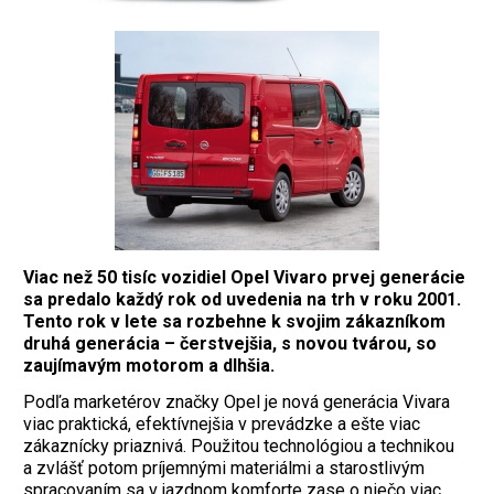
Viac než 50 tisíc vozidiel Opel Vivaro prvej generácie
sa predalo každý rok od uvedenia na trh v roku 2001.
Tento rok v lete sa rozbehne k svojim zákazníkom
druhá generácia – čerstvejšia, s novou tvárou, so
zaujímavým motorom a dlhšia.
Podľa marketérov značky Opel je nová generácia Vivara
viac praktická, efektívnejšia v prevádzke a ešte viac
zákaznícky priaznivá. Použitou technológiou a technikou
a zvlášť potom príjemnými materiálmi a starostlivým
spracovaním sa v jazdnom komforte zase o niečo viac