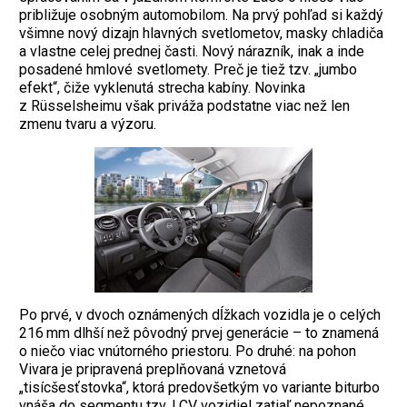
približuje osobným automobilom. Na prvý pohľad si každý
všimne nový dizajn hlavných svetlometov, masky chladiča
a vlastne celej prednej časti. Nový nárazník, inak a inde
posadené hmlové svetlomety. Preč je tiež tzv. „jumbo
efekt“, čiže vyklenutá strecha kabíny. Novinka
z Rüsselsheimu však priváža podstatne viac než len
zmenu tvaru a výzoru.
Po prvé, v dvoch oznámených dĺžkach vozidla je o celých
216 mm dlhší než pôvodný prvej generácie – to znamená
o niečo viac vnútorného priestoru. Po druhé: na pohon
Vivara je pripravená preplňovaná vznetová
„tisícšesťstovka“, ktorá predovšetkým vo variante biturbo
vnáša do segmentu tzv. LCV vozidiel zatiaľ nepoznané.