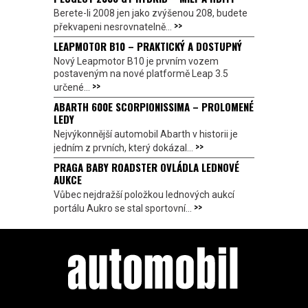
Berete-li 2008 jen jako zvýšenou 208, budete
>>
překvapeni nesrovnatelně...
LEAPMOTOR B10 – PRAKTICKÝ A DOSTUPNÝ
Nový Leapmotor B10 je prvním vozem
postaveným na nové platformě Leap 3.5
>>
určené...
ABARTH 600E SCORPIONISSIMA – PROLOMENÉ
LEDY
Nejvýkonnější automobil Abarth v historii je
>>
jedním z prvních, který dokázal...
PRAGA BABY ROADSTER OVLÁDLA LEDNOVÉ
AUKCE
Vůbec nejdražší položkou lednových aukcí
>>
portálu Aukro se stal sportovní...