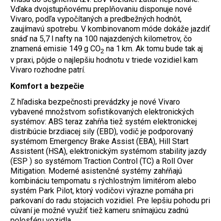
Vďaka dvojstupňovému preplňovaniu disponuje nové
Vivaro, podľa vypočítaných a predbežných hodnôt,
zaujímavú spotrebu. V kombinovanom móde dokáže jazdiť
snáď na 5,7 l nafty na 100 najazdených kilometrov, čo
znamená emisie 149 g CO
na 1 km. Ak tomu bude tak aj
2
v praxi, pôjde o najlepšiu hodnotu v triede vozidiel kam
Vivaro rozhodne patrí.
Komfort a bezpečie
Z hľadiska bezpečnosti prevádzky je nové Vivaro
vybavené množstvom sofistikovaných elektronických
systémov: ABS teraz zahŕňa tiež systém elektronickej
distribúcie brzdiacej sily (EBD), vodič je podporovaný
systémom Emergency Brake Assist (EBA), Hill Start
Assistent (HSA), elektronickým systémom stability jazdy
(ESP ) so systémom Traction Control (TC) a Roll Over
Mitigation. Moderné asistenčné systémy zahŕňajú
kombináciu tempomatu s rýchlostným limitérom alebo
systém Park Pilot, ktorý vodičovi výrazne pomáha pri
parkovaní do radu stojacich vozidiel. Pre lepšiu pohodu pri
cúvaní je možné využiť tiež kameru snímajúcu zadnú
polosféru vozidla.