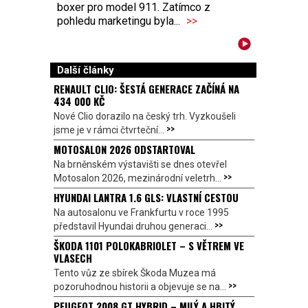
boxer pro model 911. Zatímco z
pohledu marketingu byla...
>>
Další články
RENAULT CLIO: ŠESTÁ GENERACE ZAČÍNÁ NA
434 000 KČ
Nové Clio dorazilo na český trh. Vyzkoušeli
>>
jsme je v rámci čtvrteční...
MOTOSALON 2026 ODSTARTOVAL
Na brněnském výstavišti se dnes otevřel
>>
Motosalon 2026, mezinárodní veletrh...
HYUNDAI LANTRA 1.6 GLS: VLASTNÍ CESTOU
Na autosalonu ve Frankfurtu v roce 1995
>>
představil Hyundai druhou generaci...
ŠKODA 1101 POLOKABRIOLET – S VĚTREM VE
VLASECH
Tento vůz ze sbírek Škoda Muzea má
>>
pozoruhodnou historii a objevuje se na...
PEUGEOT 2008 GT HYBRID – MILÝ A HBITÝ