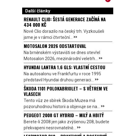
Další články
RENAULT CLIO: ŠESTÁ GENERACE ZAČÍNÁ NA
434 000 KČ
Nové Clio dorazilo na český trh. Vyzkoušeli
>>
jsme je v rámci čtvrteční...
MOTOSALON 2026 ODSTARTOVAL
Na brněnském výstavišti se dnes otevřel
>>
Motosalon 2026, mezinárodní veletrh...
HYUNDAI LANTRA 1.6 GLS: VLASTNÍ CESTOU
Na autosalonu ve Frankfurtu v roce 1995
>>
představil Hyundai druhou generaci...
ŠKODA 1101 POLOKABRIOLET – S VĚTREM VE
VLASECH
Tento vůz ze sbírek Škoda Muzea má
>>
pozoruhodnou historii a objevuje se na...
PEUGEOT 2008 GT HYBRID – MILÝ A HBITÝ
Berete-li 2008 jen jako zvýšenou 208, budete
>>
překvapeni nesrovnatelně...