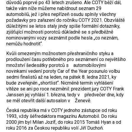
důvodů poprvé po 43 letech
zrušeno
. Ale COTY běží dál,
takže vám níže můžeme nabídnout seznam 29
automobilů, jež i přes nepřízeň osudu splnily všechny
požadavky pro zařazení do ročníku COTY 2021. Obzvláště
důležitými se letos staly jindy spíše formální dotazníky,
zjišťující možnosti porotců důkladně se s předběžně
nominovanými vozy seznámit podle hesla „co neznám,
nemůžu hodnotit“.
Kvůli omezeným možnostem přeshraničního styku a
prodloužení času potřebného pro seznámení co největšího
množství šedesátky porotců s automobilovými
novinkami vedení poroty Car of the Year posunulo volbu
sedmi finalistů až na leden, na pátek 8. ledna 2021, ky
bude zveřejněn „shortlist“. Nicméně termín vyhlášení
vítěze se ani po roce nezměnil: prezident jury COTY Frank
Janssen jej vyhlásí 1. března, tedy v předvečer dne, kdy
se měl otevřít další autosalon v Ženevě.
Česká republika má v COTY jednoho zástupce od roku
1993, vždy šéfredaktora magazínu Automobil. Do roku
2000 jím byl Milan Jozíf, do roku 2015 Tomáš Hyan a od
roku 2016 za Českou republiku volí Jiří Duchoň.