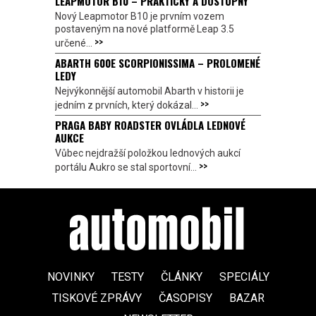
LEAPMOTOR B10 – PRAKTICKÝ A DOSTUPNÝ
Nový Leapmotor B10 je prvním vozem
postaveným na nové platformě Leap 3.5
>>
určené...
ABARTH 600E SCORPIONISSIMA – PROLOMENÉ
LEDY
Nejvýkonnější automobil Abarth v historii je
>>
jedním z prvních, který dokázal...
PRAGA BABY ROADSTER OVLÁDLA LEDNOVÉ
AUKCE
Vůbec nejdražší položkou lednových aukcí
>>
portálu Aukro se stal sportovní...
NOVINKY
TESTY
ČLÁNKY
SPECIÁLY
TISKOVÉ ZPRÁVY
ČASOPISY
BAZAR