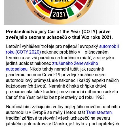
Předsednictvo jury Car of the Year (COTY) právě
zveřejnilo seznam uchazečů o titul Vůz roku 2021.
Letošní vyhlášení trofeje pro nejlepší evropský
automobil
roku (COTY 2020)
nakonec proběhlo v plánovaném
termínu a se vší parádou na tradičním místě, a sice jako
jediná událost nakonec
zrušeného ženevského
autosalonu
. Nikdo tehdy nemohl tušit, jak razantně
pandemie nemoci Covid-19 později zasáhne nejen
automobilový průmysl, ale nakonec i každý aspekt našich
každodenních životů. Neméně čínská chřipka drtivě
poznamenala také tradiční, mezinárodní odbornou anketu
Car of the Year, běžící bez přestávky od roku 1963.
Neoficiálním zahájením volby nejlepšího nového
osobního
automobilu v Evropě se měly i letos stát
Tannistesten
,
tradiční zářijové testování všech uchazečů na severu
jutského poloostrova v Dánsku, jež bylo z pochopitelných