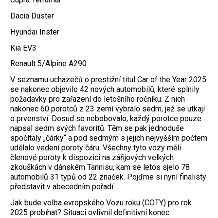
Dacia Duster
Hyundai Inster
Kia EV3
Renault 5/Alpine A290
V seznamu uchazečů o prestižní titul Car of the Year 2025
se nakonec objevilo 42 nových automobilů, které splnily
požadavky pro zařazení do letošního ročníku. Z nich
nakonec 60 porotců z 23 zemí vybralo sedm, jež se utkají
o prvenství. Dosud se nebobovalo, každý porotce pouze
napsal sedm svých favoritů. Těm se pak jednoduše
spočítaly „čárky“ a pod sedmým s jejich nejvyšším počtem
udělalo vedení poroty čáru. Všechny tyto vozy měli
členové poroty k dispozici na zářijových velkých
zkouškách v dánském Tannisu, kam se letos sjelo 78
automobilů 31 typů od 22 značek. Pojďme si nyní finalisty
představit v abecedním pořadí.
Jak bude volba evropského Vozu roku (COTY) pro rok
2025 probíhat? Situaci ovlivnil definitivní konec