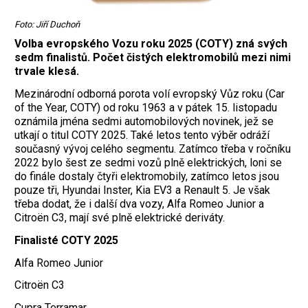
Foto: Jiří Duchoň
Volba evropského Vozu roku 2025 (COTY) zná svých
sedm finalistů. Počet čistých elektromobilů mezi nimi
trvale klesá.
Mezinárodní odborná porota volí evropský Vůz roku (Car
of the Year, COTY) od roku 1963 a v pátek 15. listopadu
oznámila jména sedmi automobilových novinek, jež se
utkají o titul COTY 2025. Také letos tento výběr odráží
současný vývoj celého segmentu. Zatímco třeba v ročníku
2022 bylo šest ze sedmi vozů plně elektrických, loni se
do finále dostaly čtyři elektromobily, zatímco letos jsou
pouze tři, Hyundai Inster, Kia EV3 a Renault 5. Je však
třeba dodat, že i další dva vozy, Alfa Romeo Junior a
Citroën C3, mají své plně elektrické deriváty.
Finalisté COTY 2025
Alfa Romeo Junior
Citroën C3
Cupra Terramar