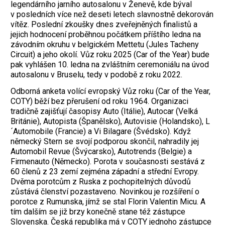
legendárního jarního autosalonu v Ženevě, kde býval
v posledních více než deseti letech slavnostně dekorován
vítěz. Poslední zkoušky dnes zveřejněných finalistů a
jejich hodnocení proběhnou počátkem příštího ledna na
závodním okruhu v belgickém Mettetu (Jules Tacheny
Circuit) a jeho okolí. Vůz roku 2025 (Car of the Year) bude
pak vyhlášen 10. ledna na zvláštním ceremoniálu na úvod
autosalonu v Bruselu, tedy v podobě z roku 2022.
Odborná anketa volící evropský Vůz roku (Car of the Year,
COTY) běží bez přerušení od roku 1964. Organizaci
tradičně zajišťují časopisy Auto (Itálie), Autocar (Velká
Británie), Autopista (Španělsko), Autovisie (Holandsko), L
´Automobile (Francie) a Vi Bilagare (Švédsko). Když
německý Stern se svojí podporou skončil, nahradily jej
Automobil Revue (Švýcarsko), Autotrends (Belgie) a
Firmenauto (Německo). Porota v současnosti sestává z
60 členů z 23 zemí zejména západní a střední Evropy.
Dvěma porotcům z Ruska z pochopitelných důvodů
zůstává členství pozastaveno. Novinkou je rozšíření o
porotce z Rumunska, jímž se stal Florin Valentin Micu. A
tím dalším se již brzy konečně stane též zástupce
Slovenska. Česká republika má v COTY jednoho zástupce