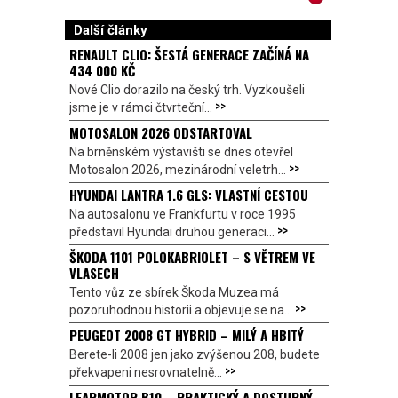
Další články
RENAULT CLIO: ŠESTÁ GENERACE ZAČÍNÁ NA
434 000 KČ
Nové Clio dorazilo na český trh. Vyzkoušeli
>>
jsme je v rámci čtvrteční...
MOTOSALON 2026 ODSTARTOVAL
Na brněnském výstavišti se dnes otevřel
>>
Motosalon 2026, mezinárodní veletrh...
HYUNDAI LANTRA 1.6 GLS: VLASTNÍ CESTOU
Na autosalonu ve Frankfurtu v roce 1995
>>
představil Hyundai druhou generaci...
ŠKODA 1101 POLOKABRIOLET – S VĚTREM VE
VLASECH
Tento vůz ze sbírek Škoda Muzea má
>>
pozoruhodnou historii a objevuje se na...
PEUGEOT 2008 GT HYBRID – MILÝ A HBITÝ
Berete-li 2008 jen jako zvýšenou 208, budete
>>
překvapeni nesrovnatelně...
LEAPMOTOR B10 – PRAKTICKÝ A DOSTUPNÝ