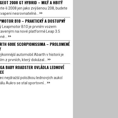
GEOT 2008 GT HYBRID – MILÝ A HBITÝ
te-li 2008 jen jako zvýšenou 208, budete
>>
vapeni nesrovnatelně...
PMOTOR B10 – PRAKTICKÝ A DOSTUPNÝ
ý Leapmotor B10 je prvním vozem
taveným na nové platformě Leap 3.5
>>
né...
RTH 600E SCORPIONISSIMA – PROLOMENÉ
Y
ýkonnější automobil Abarth v historii je
>>
ím z prvních, který dokázal...
GA BABY ROADSTER OVLÁDLA LEDNOVÉ
CE
c nejdražší položkou lednových aukcí
>>
álu Aukro se stal sportovní...