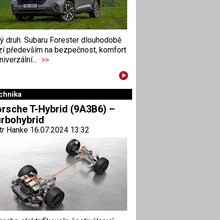
ný druh. Subaru Forester dlouhodobě
zí především na bezpečnost, komfort
niverzální...
>>
chnika
rsche T-Hybrid (9A3B6) –
rbohybrid
tr Hanke 16.07.2024 13:32