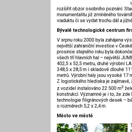
rozšířit obzor osobního poznání. Sta
monumentalitu již zmíněného tovární
viaduktu či se vydat trochu dál a již
Bývalé technologické centrum fir
V srpnu roku 2000 byla zahájena výs
největší zahraniční investice v České 
prosince stejného roku byla dokonče
všech tří hlavních hal – největší J
402,5 x 52,5 metru, druhé výrobní 
348,5 x 28,5 m i skladové dlouhé 11
metrů. Výrobní haly jsou vysoké 17 
Z logistického hlediska je zajímavé,
3
z vozidel instalováno 22 500 m
žel
konstrukcí. Významné je i to, že zde
technologie filigránových desek – 
o rozměrech 5,2 x 2,4 m.
Město ve městě