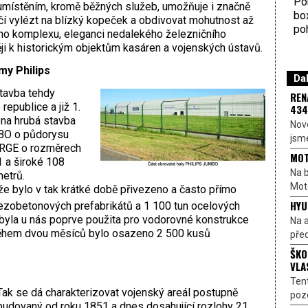
Por
umístěním, kromě běžných služeb, umožňuje i značně
bo
čí vylézt na blízký kopeček a obdivovat mohutnost až
poh
ho komplexu, eleganci nedalekého železničního
něji k historickým objektům kasáren a vojenských ústavů.
my Philips
Dal
tavba tehdy
REN
republice a již 1.
434
na hrubá stavba
Nové
UMBO o půdorysu
jsme
LARGE o rozměrech
MOT
1 a široké 108
Na b
metrů.
Moto
 že bylo v tak krátké době přivezeno a často přímo
HYU
ezobetonových prefabrikátů a 1 100 tun ocelových
 byla u nás poprve použita pro vodorovné konstrukce
Na a
během dvou měsíců bylo osazeno 2 500 kusů
před
ŠKO
VLA
Ten
Tak se dá charakterizovat vojenský areál postupně
pozo
budovaný od roku 1851 a dnes dosahující rozlohy 21