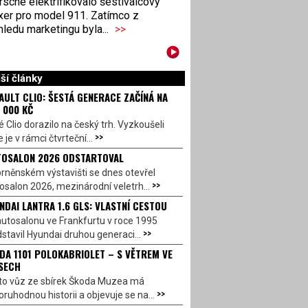
sche elektrifikovalo šestiválcový
xer pro model 911. Zatímco z
ledu marketingu byla...
>>
ší články
AULT CLIO: ŠESTÁ GENERACE ZAČÍNÁ NA
 000 KČ
 Clio dorazilo na český trh. Vyzkoušeli
>>
 je v rámci čtvrteční...
OSALON 2026 ODSTARTOVAL
rněnském výstavišti se dnes otevřel
>>
salon 2026, mezinárodní veletrh...
NDAI LANTRA 1.6 GLS: VLASTNÍ CESTOU
utosalonu ve Frankfurtu v roce 1995
>>
stavil Hyundai druhou generaci...
DA 1101 POLOKABRIOLET – S VĚTREM VE
SECH
to vůz ze sbírek Škoda Muzea má
>>
ruhodnou historii a objevuje se na...