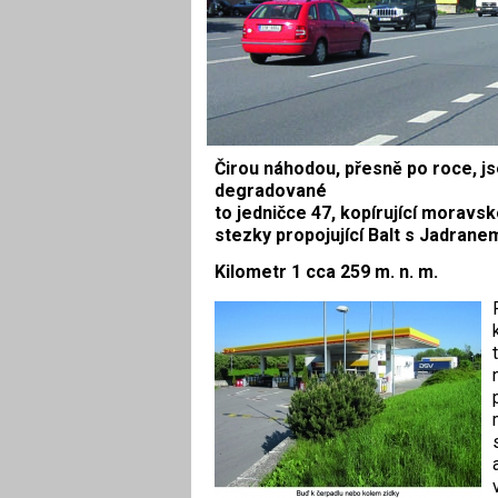
Čirou náhodou, přesně po roce, jse
degradované
to jedničce 47, kopírující moravs
stezky propojující Balt s Jadrane
Kilometr 1 cca 259 m. n. m.