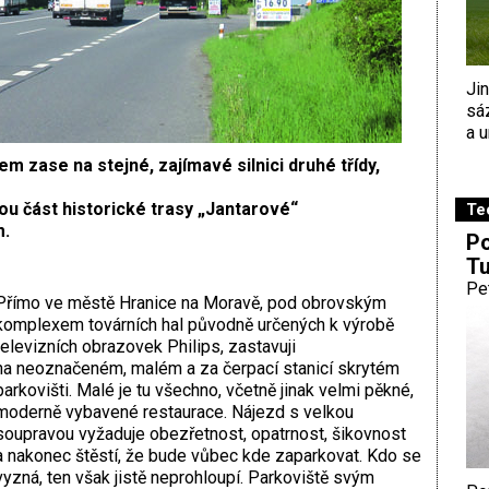
Ji
sá
a u
m zase na stejné, zajímavé silnici druhé třídy,
kou část historické trasy „Jantarové“
Te
m.
Po
Tu
Pe
Přímo ve městě Hranice na Moravě, pod obrovským
komplexem továrních hal původně určených k výrobě
televizních obrazovek Philips, zastavuji
na neoznačeném, malém a za čerpací stanicí skrytém
parkovišti. Malé je tu všechno, včetně jinak velmi pěkné,
moderně vybavené restaurace. Nájezd s velkou
soupravou vyžaduje obezřetnost, opatrnost, šikovnost
a nakonec štěstí, že bude vůbec kde zaparkovat. Kdo se
vyzná, ten však jistě neprohloupí. Parkoviště svým