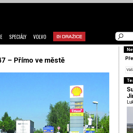
E
SPECIÁLY
VOLVO
Ne
Pře
647 – Přímo ve městě
Te
Su
Ji
Luk