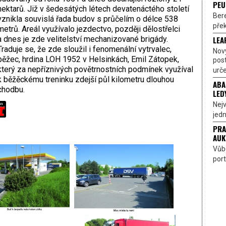
PEU
hektarů. Již v šedesátých létech devatenáctého století
Bere
vznikla souvislá řada budov s průčelím o délce 538
přek
metrů. Areál využívalo jezdectvo, později dělostřelci
a dnes je zde velitelství mechanizované brigády.
LEA
Traduje se, že zde sloužil i fenomenální vytrvalec,
Nov
běžec, hrdina LOH 1952 v Helsinkách, Emil Zátopek,
pos
který za nepříznivých povětrnostních podmínek využíval
urče
k běžěckému treninku zdejší půl kilometru dlouhou
ABA
chodbu.
LED
Nejv
jedn
PRA
AUK
Vůbe
port