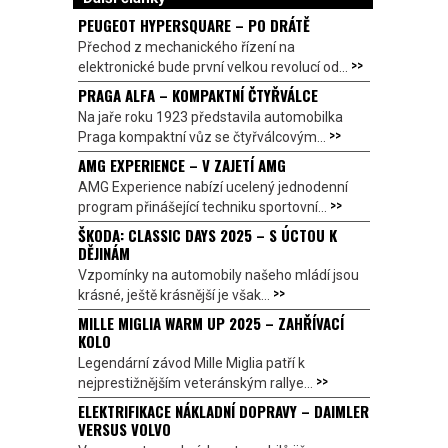
PEUGEOT HYPERSQUARE – PO DRÁTĚ
Přechod z mechanického řízení na
>>
elektronické bude první velkou revolucí od...
PRAGA ALFA – KOMPAKTNÍ ČTYŘVÁLCE
Na jaře roku 1923 představila automobilka
>>
Praga kompaktní vůz se čtyřválcovým...
AMG EXPERIENCE – V ZAJETÍ AMG
AMG Experience nabízí ucelený jednodenní
>>
program přinášející techniku sportovní...
ŠKODA: CLASSIC DAYS 2025 – S ÚCTOU K
DĚJINÁM
Vzpomínky na automobily našeho mládí jsou
>>
krásné, ještě krásnější je však...
MILLE MIGLIA WARM UP 2025 – ZAHŘÍVACÍ
KOLO
Legendární závod Mille Miglia patří k
>>
nejprestižnějším veteránským rallye...
ELEKTRIFIKACE NÁKLADNÍ DOPRAVY – DAIMLER
VERSUS VOLVO