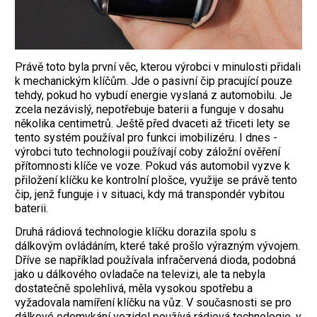
Právě toto byla první věc, kterou výrobci v minulosti přidali
k mechanickým klíčům. Jde o pasivní čip pracující pouze
tehdy, pokud ho vybudí energie vyslaná z automobilu. Je
zcela nezávislý, nepotřebuje baterii a funguje v dosahu
několika centimetrů. Ještě před dvaceti až třiceti lety se
tento systém používal pro funkci imobilizéru. I dnes ­
výrobci tuto technologii používají coby záložní ověření
přítomnosti ­klíče ve voze. Pokud vás automobil vyzve k
přiložení klíčku ke kontrolní plošce, využije se právě tento
čip, jenž funguje i v situaci, kdy má transpondér vybitou
baterii.
Druhá rádiová technologie klíčku dorazila spolu s
dálkovým ovládáním, které také prošlo výrazným vývojem.
Dříve se například používala infračervená dioda, podobná
jako u dálkového ovladače na televizi, ale ta nebyla
dostatečně spolehlivá, měla vysokou spotřebu a
vyžadovala namíření klíčku na vůz. V současnosti se pro
dálkové odemykání vozidel používá rádiová technologie, v