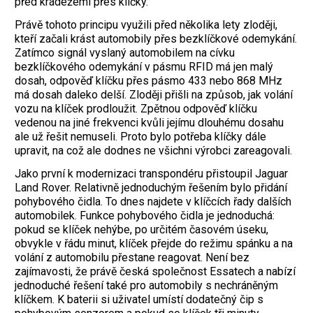
před krádežemi přes klíčky.
Právě tohoto principu využili před několika lety zloději,
kteří začali krást automobily přes bezklíčkové odemykání.
Zatímco signál vyslaný automobilem na cívku
bezklíčkového odemykání v pásmu RFID má jen malý
dosah, odpověď klíčku přes pásmo 433 nebo 868 MHz
má dosah daleko delší. Zloději přišli na způsob, jak volání
vozu na klíček prodloužit. Zpětnou odpověď klíčku
vedenou na jiné frekvenci kvůli jejímu dlouhému dosahu
ale už řešit nemuseli. Proto bylo potřeba klíčky dále
upravit, na což ale dodnes ne všichni výrobci zareagovali.
Jako první k modernizaci transpondéru přistoupil Jaguar
Land Rover. Relativně jednoduchým řešením bylo přidání
pohybového čidla. To dnes najdete v klíčcích řady dalších
automobilek. Funkce pohybového čidla je jednoduchá:
pokud se klíček nehýbe, po určitém časovém úseku,
obvykle v řádu minut, klíček přejde do režimu spánku a na
volání z automobilu přestane reagovat. Není bez
zajímavosti, že právě česká společnost Essatech a nabízí
jednoduché řešení také pro automobily s ­nechráněným
klíčkem. K baterii si uživatel umístí dodatečný čip s