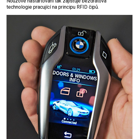
Nouzové nastartování tak zajišťuje bezdrátová
technologie pracující na principu RFID čipů.