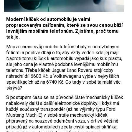
Moderní klíček od automobilu je velmi
propracovaným zařízením, které se svou cenou blíží
levnějším mobilním telefonům. Zjistíme, proč tomu
tak je.
Mnozí chrání svůj mobilní telefon obaly či nerozbitnými
fóliemi a pečlivě dbají o to, aby vždy věděli, kde jej mají.
Naproti tomu klíček k automobilu vypadá jako kus plastu,
ale jeho cena je vlastně podobná levnějšímu mobilnímu
telefonu. Třeba klíček Jaguar Land Roveru stojí coby
náhradní díl 6600 Kč, u Volkswagenu vyjde v nejvyšších
specifikacích až na 6740 Kč. Co tedy v sobě ta malá věc
skrývá?
S postupem času se na původně čistě mechanický klíček
nabalovaly další a další elektronické doplňky. I když má
každý současný transpondér (až na výjimky typu Ford
Mustang Mach-E) v sobě stále mechanický klíček
připravený na nouzové odemčení vozu, v drtivé většině
případů již v automobilech zcela chybí spínací skříňka.