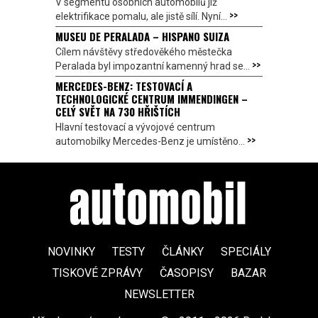
V segmentu osobních automobilů již
>>
elektrifikace pomalu, ale jistě sílí. Nyní...
MUSEU DE PERALADA – HISPANO SUIZA
Cílem návštěvy středověkého městečka
>>
Peralada byl impozantní kamenný hrad se...
MERCEDES-BENZ: TESTOVACÍ A
TECHNOLOGICKÉ CENTRUM IMMENDINGEN –
CELÝ SVĚT NA 730 HŘIŠTÍCH
Hlavní testovací a vývojové centrum
>>
automobilky Mercedes-Benz je umístěno...
NOVINKY
TESTY
ČLÁNKY
SPECIÁLY
TISKOVÉ ZPRÁVY
ČASOPISY
BAZAR
NEWSLETTER