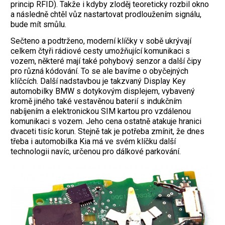
princip RFID). Takže i kdyby zloděj teoreticky rozbil okno
a následně chtěl vůz nastartovat prodloužením signálu,
bude mít smůlu.
Sečteno a podtrženo, moderní klíčky v sobě ukrývají
celkem čtyři rádiové cesty umožňující komunikaci s
vozem, některé mají také pohybový senzor a další čipy
pro různá kódování. To se ale bavíme o obyčejných
klíčcích. Další nadstavbou je takzvaný Display Key
automobilky BMW s dotykovým displejem, vybavený
kromě jiného také vestavěnou baterií s indukčním
nabíjením a elektronickou SIM kartou pro vzdálenou
komunikaci s vozem. Jeho cena ostatně atakuje hranici
dvaceti tisíc korun. Stejně tak je potřeba zmínit, že dnes
třeba i automobilka Kia má ve svém klíčku další
technologii navíc, určenou pro dálkové parkování.