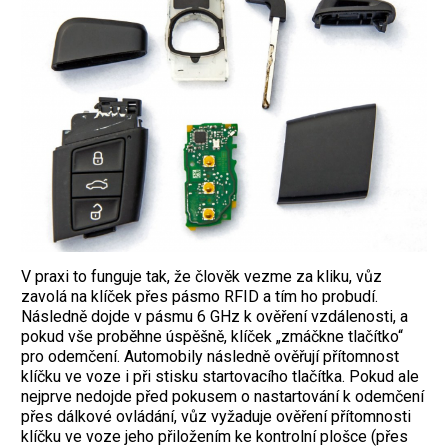
V praxi to funguje tak, že člověk vezme za kliku, vůz
zavolá na klíček přes pásmo RFID a tím ho probudí.
Následně dojde v pásmu 6 GHz k ověření vzdálenosti, a
pokud vše proběhne úspěšně, klíček „zmáčkne tlačítko“
pro odemčení. Automobily následně ověřují přítomnost
klíčku ve voze i při stisku startovacího tlačítka. Pokud ale
nejprve nedojde před pokusem o nastartování k odemčení
přes dálkové ovládání, vůz vyžaduje ověření přítomnosti
klíčku ve voze jeho přiložením ke kontrolní plošce (přes