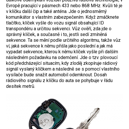
Evropě pracující v pásmech 433 nebo 868 MHz. Kvůli té je
v klíčku další čip a také anténa. Jde o jednosměrný
komunikátor s vlastním zabezpečením. Když zmáčknete
tlačítko, klíček vyšle do vozu signál obsahující ID
transpondéru a určitou sekvenci. Vůz ověří, zda jde o
správný klíček, a současně i to, jestli sedí zmíněná
sekvence. Ta se mění podle určitého algoritmu, takže vůz
ví, jaká sekvence k němu přišla jako poslední a jak má
vypadat sekvence, kterou k němu klíček vyšle při dalším
následném požadavku na odemčení. Jde o tzv. plovoucí
kód předcházející situacím, kdy zloděj zkopíruje rádiový
signál vyslaný klíčkem a následně se s pomocí vlastního
vysílače bude snažit automobil odemknout. Dosah
rádiového signálu z klíčku do auta se pohybuje v řádu
desítek metrů.