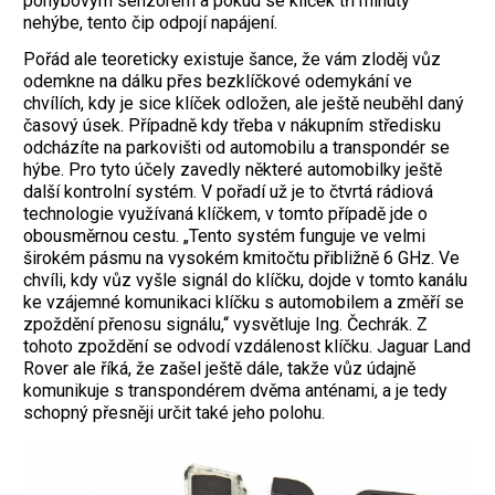
pohybovým senzorem a pokud se klíček tři minuty
nehýbe, tento čip odpojí napájení.
Pořád ale teoreticky existuje šance, že vám zloděj vůz
odemkne na dálku přes bezklíčkové odemykání ve
chvílích, kdy je sice klíček odložen, ale ještě neuběhl daný
časový úsek. Případně kdy třeba v nákupním středisku
odcházíte na parkovišti od automobilu a transpondér se
hýbe. Pro tyto účely zavedly některé automobilky ještě
další kontrolní systém. V pořadí už je to čtvrtá rádiová
technologie využívaná klíčkem, v tomto případě jde o
obousměrnou cestu. „Tento systém funguje ve velmi
širokém pásmu na vysokém kmitočtu přibližně 6 GHz. Ve
chvíli, kdy vůz vyšle signál do klíčku, dojde v tomto kanálu
ke vzájemné komunikaci klíčku s automobilem a změří se
zpoždění přenosu signálu,“ vysvětluje Ing. Čechrák. Z
tohoto zpoždění se odvodí vzdálenost klíčku. Jaguar Land
Rover ale říká, že zašel ještě dále, takže vůz údajně
komunikuje s transpondérem dvěma anténami, a je tedy
schopný přesněji určit také jeho polohu.