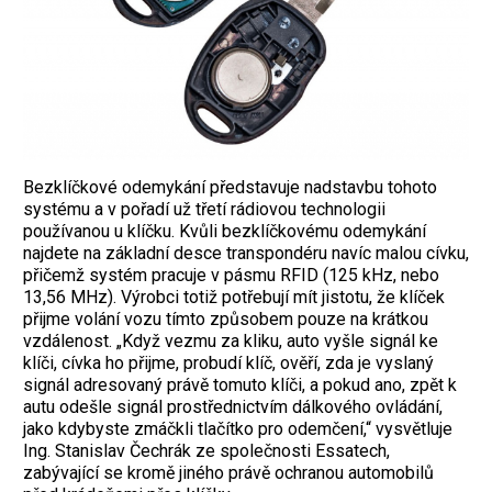
Bezklíčkové odemykání představuje nadstavbu tohoto
systému a v pořadí už třetí rádiovou technologii
používanou u klíčku. Kvůli bezklíčkovému odemykání
najdete na základní desce transpondéru navíc malou cívku,
přičemž systém pracuje v pásmu RFID (125 kHz, nebo
13,56 MHz). Výrobci totiž potřebují mít jistotu, že klíček
přijme volání vozu tímto způsobem pouze na krátkou
vzdálenost. „Když vezmu za kliku, auto vyšle signál ke
klíči, cívka ho přijme, probudí klíč, ověří, zda je vyslaný
signál adresovaný právě tomuto klíči, a pokud ano, zpět k
autu odešle signál prostřednictvím dálkového ovládání,
jako kdybyste zmáčkli tlačítko pro odemčení,“ vysvětluje
Ing. Stanislav Čechrák ze společnosti Essatech,
zabývající se kromě jiného právě ochranou automobilů