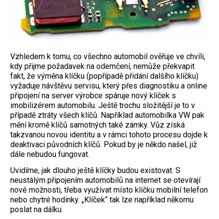
Vzhledem k tomu, co všechno automobil ověřuje ve chvíli,
kdy přijme požadavek na odemčení, nemůže překvapit
fakt, že výměna klíčku (popřípadě přidání dalšího klíčku)
vyžaduje návštěvu servisu, který přes diagnostiku a online
připojení na server výrobce spáruje nový klíček s
imobilizérem automobilu. Ještě trochu složitější je to v
případě ztráty všech klíčů. Například automobilka VW pak
mění kromě klíčů samotných také zámky. Vůz získá
takzvanou novou identitu a v rámci tohoto procesu dojde k
deaktivaci původních klíčů. Pokud by je někdo našel, již
dále nebudou fungovat.
Uvidíme, jak dlouho ještě klíčky budou existovat. S
neustálým připojením automobilů na internet se otevírají
nové možnosti, třeba využívat místo klíčku mobilní telefon
nebo chytré hodinky. „Klíček“ tak lze například někomu
poslat na dálku.