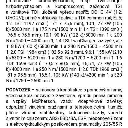
přeplňované turbodmychadlem, resp. TwinCharger
turbodmychadlem a kompresorem; zážehové TSI
a vznětové TDI, uložené vpředu napříč; DOHC 4V (1.2:
OHC 2V); přímé vstřikování paliva, u TDI common rail; EU5;
1.2 TSI: 1197 cm3 ( 71 x 75,6 mm), 10:1, 77 kW (105
k)/5000 min 1 a 175 N.m/1500 min 1; 1.4 TSI: 1390 cm3 (
76,5 x 75,6 mm), 10:1, 90 kW (122 k)/5000 min 1 a 200
N.m/1500 – 4000 min 1; 1.4 TSI TwinCharger: viz výše, ale
118 kW (160 k)/5800 min 1 a 240 N.m/1500 – 4500 min
1; 2.0 TSI: 1984 cm3 ( 82,5 x 92,8 mm), 9,6:1, 155 kW (210
k)/5300 – 6200 min 1 a 280 N.m/1700 – 5200 min 1; 1.6
TDI: 1598 cm3 ( 79,5 x 80,5 mm), 16,5:1, 77 kW (105
k)/4000 min 1 a 250 N.m/1500 min 1; 2.0 TDI: 1968 cm3 (
81 x 95,5 mm), 16,5:1, 103 kW (140 k)/4200 min 1 a 320
N.m/1750 – 2500 min 1.
PODVOZEK
– samonosná konstrukce s pomocnými rámy;
všechna kola nezávisle zavěšena, vpředu příčná ramena
a vzpěry McPherson, vzadu víceprvkové závěsy;
odpružení vinutými pružinami a teleskopickými tlumiči;
příčné zkrutné stabilizátory; kotoučové brzdy, vpředu
s vnitřním chlazením; ABS/EBD/BA, ESP; hřebenové řízení
s elektrohydraulickým posilovačem; pneumatiky 205/55 R