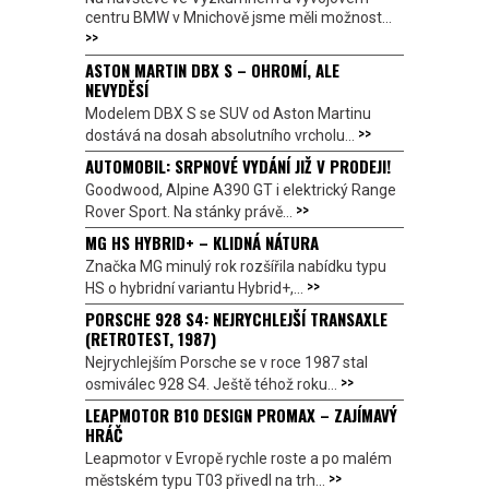
centru BMW v Mnichově jsme měli možnost...
>>
ASTON MARTIN DBX S – OHROMÍ, ALE
NEVYDĚSÍ
Modelem DBX S se SUV od Aston Martinu
>>
dostává na dosah absolutního vrcholu...
AUTOMOBIL: SRPNOVÉ VYDÁNÍ JIŽ V PRODEJI!
Goodwood, Alpine A390 GT i elektrický Range
>>
Rover Sport. Na stánky právě...
MG HS HYBRID+ – KLIDNÁ NÁTURA
Značka MG minulý rok rozšířila nabídku typu
>>
HS o hybridní variantu Hybrid+,...
PORSCHE 928 S4: NEJRYCHLEJŠÍ TRANSAXLE
(RETROTEST, 1987)
Nejrychlejším Porsche se v roce 1987 stal
>>
osmiválec 928 S4. Ještě téhož roku...
LEAPMOTOR B10 DESIGN PROMAX – ZAJÍMAVÝ
HRÁČ
Leapmotor v Evropě rychle roste a po malém
>>
městském typu T03 přivedl na trh...