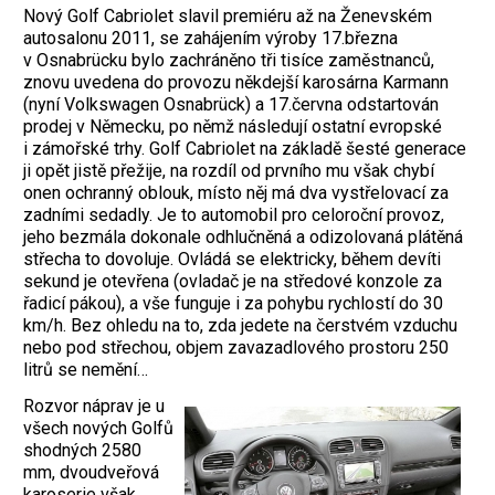
Nový Golf Cabriolet slavil premiéru až na Ženevském
autosalonu 2011, se zahájením výroby 17.března
v Osnabrücku bylo zachráněno tři tisíce zaměstnanců,
znovu uvedena do provozu někdejší karosárna Karmann
(nyní Volkswagen Osnabrück) a 17.června odstartován
prodej v Německu, po němž následují ostatní evropské
i zámořské trhy. Golf Cabriolet na základě šesté generace
ji opět jistě přežije, na rozdíl od prvního mu však chybí
onen ochranný oblouk, místo něj má dva vystřelovací za
zadními sedadly. Je to automobil pro celoroční provoz,
jeho bezmála dokonale odhlučněná a odizolovaná plátěná
střecha to dovoluje. Ovládá se elektricky, během devíti
sekund je otevřena (ovladač je na středové konzole za
řadicí pákou), a vše funguje i za pohybu rychlostí do 30
km/h. Bez ohledu na to, zda jedete na čerstvém vzduchu
nebo pod střechou, objem zavazadlového prostoru 250
litrů se nemění…
Rozvor náprav je u
všech nových Golfů
shodných 2580
mm, dvoudveřová
karoserie však