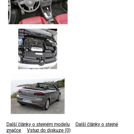
Další články o stejném modelu
|
Další články o stejné
značce
|
Vstup do diskuze (0)