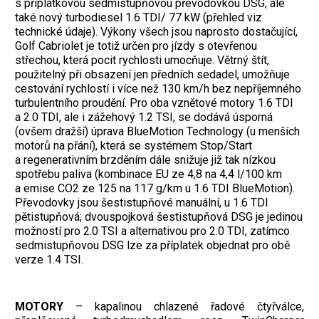
s příplatkovou sedmistupňovou převodovkou DSG, ale
také nový turbodiesel 1.6 TDI/ 77 kW (přehled viz
technické údaje). Výkony všech jsou naprosto dostačující,
Golf Cabriolet je totiž určen pro jízdy s otevřenou
střechou, která pocit rychlosti umocňuje. Větrný štít,
použitelný při obsazení jen předních sedadel, umožňuje
cestování rychlostí i více než 130 km/h bez nepříjemného
turbulentního proudění. Pro oba vznětové motory 1.6 TDI
a 2.0 TDI, ale i zážehový 1.2 TSI, se dodává úsporná
(ovšem dražší) úprava BlueMotion Technology (u menších
motorů na přání), která se systémem Stop/Start
a regenerativním brzděním dále snižuje již tak nízkou
spotřebu paliva (kombinace EU ze 4,8 na 4,4 l/100 km
a emise CO2 ze 125 na 117 g/km u 1.6 TDI BlueMotion).
Převodovky jsou šestistupňové manuální, u 1.6 TDI
pětistupňová; dvouspojková šestistupňová DSG je jedinou
možností pro 2.0 TSI a alternativou pro 2.0 TDI, zatímco
sedmistupňovou DSG lze za příplatek objednat pro obě
verze 1.4 TSI.
MOTORY
– kapalinou chlazené řadové čtyřválce,