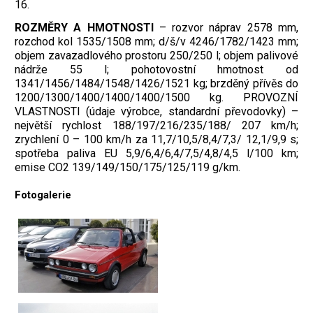
16.
ROZMĚRY A HMOTNOSTI
– rozvor náprav 2578 mm,
rozchod kol 1535/1508 mm; d/š/v 4246/1782/1423 mm;
objem zavazadlového prostoru 250/250 l; objem palivové
nádrže 55 l; pohotovostní hmotnost od
1341/1456/1484/1548/1426/1521 kg; brzděný přívěs do
1200/1300/1400/1400/1400/1500 kg. PROVOZNÍ
VLASTNOSTI (údaje výrobce, standardní převodovky) –
největší rychlost 188/197/216/235/188/ 207 km/h;
zrychlení 0 – 100 km/h za 11,7/10,5/8,4/7,3/ 12,1/9,9 s;
spotřeba paliva EU 5,9/6,4/6,4/7,5/4,8/4,5 l/100 km;
emise CO2 139/149/150/175/125/119 g/km.
Fotogalerie