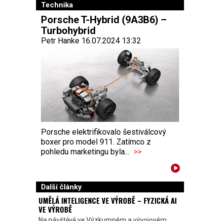
Technika
Porsche T-Hybrid (9A3B6) –
Turbohybrid
Petr Hanke 16.07.2024 13:32
Porsche elektrifikovalo šestiválcový
boxer pro model 911. Zatímco z
pohledu marketingu byla...
>>
Další články
UMĚLÁ INTELIGENCE VE VÝROBĚ – FYZICKÁ AI
VE VÝROBĚ
Na návštěvě ve Výzkumném a vývojovém