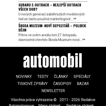
SUBARU E-OUTBACK – NEJLEPŠÍ OUTBACK
VŠECH DOB?
U nových generací zaběhnutých modelových
>>
řad se často používá marketingové...
ŠKODA MUZEUM: NOVÝ DEPOZITÁŘ – POLIBEK
DĚJIN
Přímo ve svém areálu loni 27. listopadu
>>
slavnostně otevřelo Škoda Muzeum nově...
NOVINKY
TESTY
ČLÁNKY
SPECIÁLY
TISKOVÉ ZPRÁVY
ČASOPISY
BAZAR
NEWSLETTER
Všechna práva vyhrazena ©
|
2011 - 2026 Redakce
Automotorevue
|
Mapa stránek
|
Redakce stránek
|