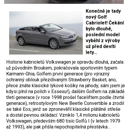
Konečně je tady
nový Golf
Cabriolet! Čekání
bylo dlouhé,
poslední model
vyběhl z výroby
už před devíti
lety…
Historie kabrioletů Volkswagen je opravdu dlouhá, začala
už původním Broukem, pokračovala sportovním typem
Karmann-Ghia, Golfem první generace (pro výrazný
ochranný oblouk přezdívaným Strawberry Basket; ano,
přece znáte klasické lýkové košíky na jahody, sám jsem je
kdysi plnil na polích v Essexu!), dalším Golfem na základě
třetí generace (v roce 1998 prošel faceliftem podle čtvrté
generace), retrostylovým New Beetle Convertible a zrodil
se také Eos, jenž se zpronevěřil klasické plátěné střeše
a dostal pevnou skládací. Vzniklo 1,4 milionu kabrioletů
Volkswagen, především 680 tisíc Golfů I (v letech 1979
až 1993), ale pak přišla nepochopitelná přestávka…