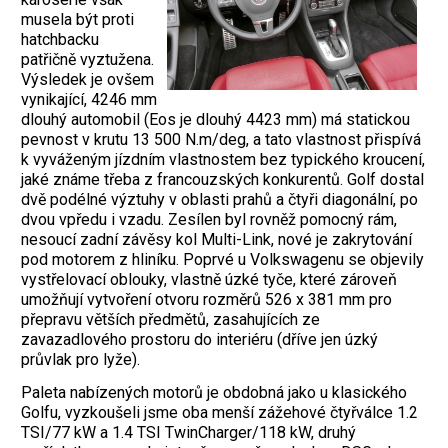
musela být proti
hatchbacku
patřičně vyztužena.
Výsledek je ovšem
vynikající, 4246 mm
dlouhý automobil (Eos je dlouhý 4423 mm) má statickou
pevnost v krutu 13 500 N.m/deg, a tato vlastnost přispívá
k vyváženým jízdním vlastnostem bez typického kroucení,
jaké známe třeba z francouzských konkurentů. Golf dostal
dvě podélné výztuhy v oblasti prahů a čtyři diagonální, po
dvou vpředu i vzadu. Zesílen byl rovněž pomocný rám,
nesoucí zadní závěsy kol Multi-Link, nové je zakrytování
pod motorem z hliníku. Poprvé u Volkswagenu se objevily
vystřelovací oblouky, vlastně úzké tyče, které zároveň
umožňují vytvoření otvoru rozměrů 526 x 381 mm pro
přepravu větších předmětů, zasahujících ze
zavazadlového prostoru do interiéru (dříve jen úzký
průvlak pro lyže).
Paleta nabízených motorů je obdobná jako u klasického
Golfu, vyzkoušeli jsme oba menší zážehové čtyřválce 1.2
TSI/77 kW a 1.4 TSI TwinCharger/118 kW, druhý