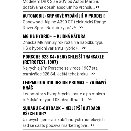
Modelem DBX S se SUV od Aston Martinu
>>
dostává na dosah absolutního vrcholu...
AUTOMOBIL: SRPNOVÉ VYDÁNÍ JIŽ V PRODEJI!
Goodwood, Alpine A390 GT i elektrický Range
>>
Rover Sport. Na stánky právě...
MG HS HYBRID+ – KLIDNÁ NÁTURA
Značka MG minulý rok rozšířila nabídku typu
>>
HS o hybridní variantu Hybrid+,...
PORSCHE 928 S4: NEJRYCHLEJŠÍ TRANSAXLE
(RETROTEST, 1987)
Nejrychlejším Porsche se v roce 1987 stal
>>
osmiválec 928 S4. Ještě téhož roku...
LEAPMOTOR B10 DESIGN PROMAX – ZAJÍMAVÝ
HRÁČ
Leapmotor v Evropě rychle roste a po malém
>>
městském typu T03 přivedl na trh...
SUBARU E-OUTBACK – NEJLEPŠÍ OUTBACK
VŠECH DOB?
U nových generací zaběhnutých modelových
>>
řad se často používá marketingové...