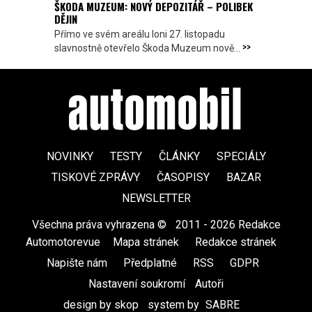
ŠKODA MUZEUM: NOVÝ DEPOZITÁŘ – POLIBEK
DĚJIN
Přímo ve svém areálu loni 27. listopadu
>>
slavnostně otevřelo Škoda Muzeum nově...
NOVINKY
TESTY
ČLÁNKY
SPECIÁLY
TISKOVÉ ZPRÁVY
ČASOPISY
BAZAR
NEWSLETTER
Všechna práva vyhrazena ©
|
2011 - 2026 Redakce
Automotorevue
|
Mapa stránek
|
Redakce stránek
|
Napište nám
|
Předplatné
|
RSS
|
GDPR
|
Nastavení soukromí
Autoři
design by skop
|
system by
SABRE
|