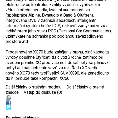
elektronickou kontrolou kvality vzduchu, vyhřívaná a
větraná přední sedadla, kvalitní audiosoustava
(spolupráce Alpine, Dynaudio a Bang & Olufsen),
integrované DVD v zadních sedadlech, inteligentní
informační systém řidiče IDIS, dálkové zamykání vozu s
indikátorem jeho stavu PCC (Personal Car Communicator),
uzamykatelná schránka pod podlahou zavazadlového
prostoru atd.
Prodej nového XC70 bude zahájen v srpnu, plná kapacita
výroby dosáhne čtyřiceti tisíc vozů ročně, zatímco při
uvedení prvního XC před více než deseti lety se plánoval
odbyt asi patnácti tisíc vozů za rok. Řadu XC vedle
nového XC70 tedy tvoří velký SUV XC90, ale zanedlouho
do ní přibude také kompaktní XC60.
Další články o stejném modelu
|
Další články o stejné
značce
|
Vstup do diskuze (0)
Související články: