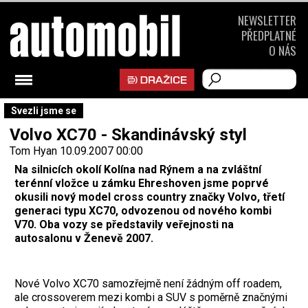
NEWSLETTER
PŘEDPLATNÉ
O NÁS
Svezli jsme se
Volvo XC70 - Skandinávský styl
Tom Hyan
10.09.2007 00:00
Na silnicích okolí Kolína nad Rýnem a na zvláštní
terénní vložce u zámku Ehreshoven jsme poprvé
okusili nový model cross country značky Volvo, třetí
generaci typu XC70, odvozenou od nového kombi
V70. Oba vozy se představily veřejnosti na
autosalonu v Ženevě 2007.
Nové Volvo XC70 samozřejmě není žádným off roadem,
ale cross­overem mezi kombi a SUV s poměrně značnými