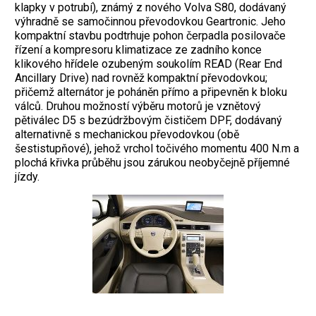
klapky v potrubí), známý z nového Volva S80, dodávaný
výhradně se samočinnou převodovkou Gear­tronic. Jeho
kompaktní stavbu podtrhuje pohon čerpadla posilovače
řízení a kompresoru klimatizace ze zadního konce
klikového hřídele ozubeným soukolím READ (Rear End
Ancillary Drive) nad rovněž kompaktní převodovkou;
přičemž alternátor je poháněn přímo a připevněn k bloku
válců. Druhou možností výběru motorů je vznětový
pětiválec D5 s bezúdržbovým čističem DPF, dodávaný
alternativně s mechanickou převodovkou (obě
šestistupňové), jehož vrchol točivého momentu 400 N.m a
plochá křivka průběhu jsou zárukou neobyčejně příjemné
jízdy.