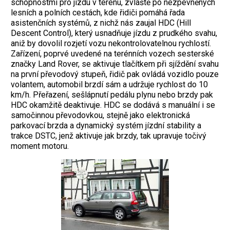
schopnostmi pro jízdu v terénu, zvláště po nezpevněných
lesních a polních cestách, kde řidiči pomáhá řada
asistenčních systémů, z nichž nás zaujal HDC (Hill
Descent Control), který usnadňuje jízdu z prudkého svahu,
aniž by dovolil rozjetí vozu nekontrolovatelnou rychlostí.
Zařízení, poprvé uvedené na terénních vozech sesterské
značky Land Rover, se aktivuje tlačítkem při sjíždění svahu
na první převodový stupeň, řidič pak ovládá vozidlo pouze
volantem, automobil brzdí sám a udržuje rychlost do 10
km/h. Přeřazení, sešlápnutí pedálu plynu nebo brzdy pak
HDC okamžitě deaktivuje. HDC se dodává s manuální i se
samočinnou převodovkou, stejně jako elektronická
parkovací brzda a dynamický systém jízdní stability a
trakce DSTC, jenž aktivuje jak brzdy, tak upravuje točivý
moment motoru.