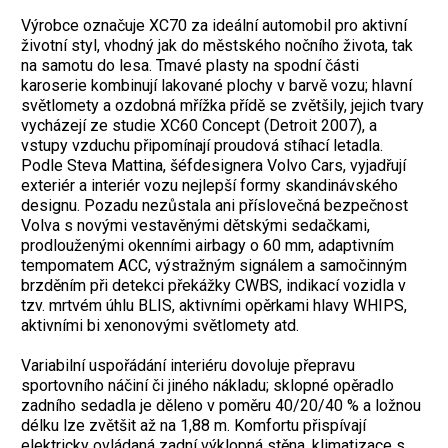
Výrobce označuje XC70 za ideální automobil pro aktivní
životní styl, vhodný jak do městského nočního života, tak
na samotu do lesa. Tmavé plasty na spodní části
karoserie kombinují lakované plochy v barvě vozu; hlavní
světlomety a ozdobná mřížka přídě se zvětšily, jejich tvary
vycházejí ze studie XC60 Concept (Detroit 2007), a
vstupy vzduchu připomínají proudová stíhací letadla.
Podle Steva Mattina, šéfdesignera Volvo Cars, vyjadřují
exteriér a interiér vozu nejlepší formy skandinávského
designu. Pozadu nezůstala ani příslovečná bezpečnost
Volva s novými vestavěnými dětskými sedačkami,
prodlouženými okenními airbagy o 60 mm, adaptivním
tempomatem ACC, výstražným signálem a samočinným
brzděním při detekci překážky CWBS, indikací vozidla v
tzv. mrtvém úhlu BLIS, aktivními opěrkami hlavy WHIPS,
aktivními bi xenonovými světlomety atd.
Variabilní uspořádání interiéru dovoluje přepravu
sportovního náčiní či jiného nákladu; sklopné opěradlo
zadního sedadla je děleno v poměru 40/20/40 % a ložnou
délku lze zvětšit až na 1,88 m. Komfortu přispívají
elektricky ovládaná zadní výklopná stěna, klimatizace s