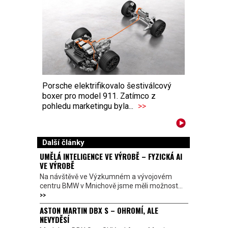
Porsche elektrifikovalo šestiválcový
boxer pro model 911. Zatímco z
pohledu marketingu byla...
>>
Další články
UMĚLÁ INTELIGENCE VE VÝROBĚ – FYZICKÁ AI
VE VÝROBĚ
Na návštěvě ve Výzkumném a vývojovém
centru BMW v Mnichově jsme měli možnost...
>>
ASTON MARTIN DBX S – OHROMÍ, ALE
NEVYDĚSÍ