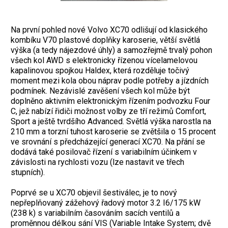
Na první pohled nové Volvo XC70 odlišují od klasického
kombíku V70 plastové doplňky karoserie, větší světlá
výška (a tedy nájezdové úhly) a samozřejmě trvalý pohon
všech kol AWD s elektronicky řízenou vícelamelovou
kapalinovou spojkou Haldex, která rozděluje točivý
moment mezi kola obou náprav podle potřeby a jízdních
podmínek. Nezávislé zavěšení všech kol může být
doplněno aktivním elektronickým řízením podvozku Four
C, jež nabízí řidiči možnost volby ze tří režimů Comfort,
Sport a ještě tvrdšího Advanced. Světlá výška narostla na
210 mm a torzní tuhost karoserie se zvětšila o 15 procent
ve srovnání s předcházející generací XC70. Na přání se
dodává také posilovač řízení s variabilním účinkem v
závislosti na rychlosti vozu (lze nastavit ve třech
stupních).
Poprvé se u XC70 objevil šestiválec, je to nový
nepřeplňovaný zážehový řadový motor 3.2 I6/175 kW
(238 k) s variabilním časováním sacích ventilů a
proměnnou délkou sání VIS (Variable Intake System; dvě