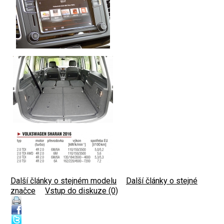
Další články o stejném modelu
|
Další články o stejné
značce
|
Vstup do diskuze (0)