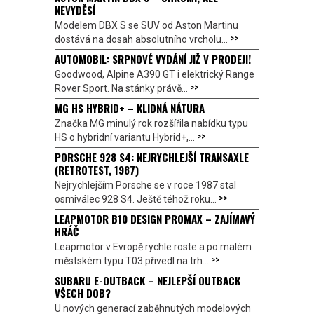
NEVYDĚSÍ
Modelem DBX S se SUV od Aston Martinu
>>
dostává na dosah absolutního vrcholu...
AUTOMOBIL: SRPNOVÉ VYDÁNÍ JIŽ V PRODEJI!
Goodwood, Alpine A390 GT i elektrický Range
>>
Rover Sport. Na stánky právě...
MG HS HYBRID+ – KLIDNÁ NÁTURA
Značka MG minulý rok rozšířila nabídku typu
>>
HS o hybridní variantu Hybrid+,...
PORSCHE 928 S4: NEJRYCHLEJŠÍ TRANSAXLE
(RETROTEST, 1987)
Nejrychlejším Porsche se v roce 1987 stal
>>
osmiválec 928 S4. Ještě téhož roku...
LEAPMOTOR B10 DESIGN PROMAX – ZAJÍMAVÝ
HRÁČ
Leapmotor v Evropě rychle roste a po malém
>>
městském typu T03 přivedl na trh...
SUBARU E-OUTBACK – NEJLEPŠÍ OUTBACK
VŠECH DOB?
U nových generací zaběhnutých modelových