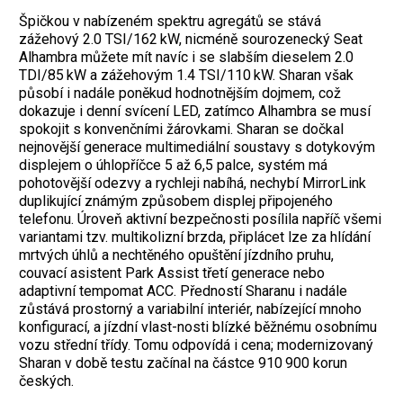
Špičkou v nabízeném spektru agregátů se stává
zážehový 2.0 TSI/162 kW, nicméně sourozenecký Seat
Alhambra můžete mít navíc i se slabším dieselem 2.0
TDI/85 kW a zážehovým 1.4 TSI/110 kW. Sharan však
působí i nadále poněkud hodnotnějším dojmem, což
dokazuje i denní svícení LED, zatímco Alhambra se musí
spokojit s konvenčními žárovkami. Sharan se dočkal
nejnovější generace multimediální soustavy s dotykovým
displejem o úhlopříčce 5 až 6,5 palce, systém má
pohotovější odezvy a rychleji nabíhá, nechybí MirrorLink
duplikující známým způsobem displej připojeného
telefonu. Úroveň aktivní bezpečnosti posílila napříč všemi
variantami tzv. multikolizní brzda, připlácet lze za hlídání
mrtvých úhlů a nechtěného opuštění jízdního pruhu,
couvací asistent Park Assist třetí generace nebo
adaptivní tempomat ACC. Předností Sharanu i nadále
zůstává prostorný a variabilní interiér, nabízející mnoho
konfigurací, a jízdní vlast-nosti blízké běžnému osobnímu
vozu střední třídy. Tomu odpovídá i cena; modernizovaný
Sharan v době testu začínal na částce 910 900 korun
českých.