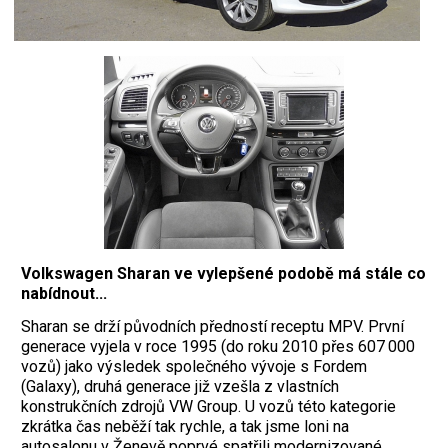
Volkswagen Sharan ve vylepšené podobě má stále co
nabídnout...
Sharan se drží původních předností receptu MPV. První
generace vyjela v roce 1995 (do roku 2010 přes 607 000
vozů) jako výsledek společného vývoje s Fordem
(Galaxy), druhá generace již vzešla z vlastních
konstrukčních zdrojů VW Group. U vozů této kategorie
zkrátka čas neběží tak rychle, a tak jsme loni na
autosalonu v Ženevě poprvé spatřili modernizované