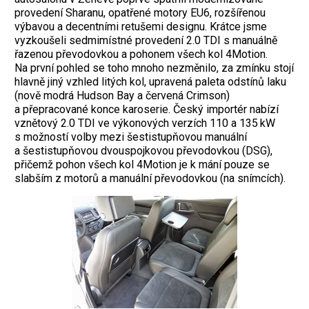
provedení Sharanu, opatřené motory EU6, rozšířenou
výbavou a decentními retušemi designu. Krátce jsme
vyzkoušeli sedmimístné provedení 2.0 TDI s manuálně
řazenou převodovkou a pohonem všech kol 4Motion.
Na první pohled se toho mnoho nezměnilo, za zmínku stojí
hlavně jiný vzhled litých kol, upravená paleta odstínů laku
(nově modrá Hudson Bay a červená Crimson)
a přepracované konce karoserie. Český importér nabízí
vznětový 2.0 TDI ve výkonových verzích 110 a 135 kW
s možností volby mezi šestistupňovou manuální
a šestistupňovou dvouspojkovou převodovkou (DSG),
přičemž pohon všech kol 4Motion je k mání pouze se
slabším z motorů a manuální převodovkou (na snímcích).