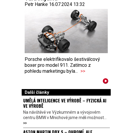
Petr Hanke 16.07.2024 13:32
Porsche elektrifikovalo šestiválcový
boxer pro model 911. Zatímco z
pohledu marketingu byla...
>>
Další články
UMĚLÁ INTELIGENCE VE VÝROBĚ – FYZICKÁ AI
VE VÝROBĚ
Na návštěvě ve Výzkumném a vývojovém
centru BMW v Mnichově jsme měli možnost...
>>
ASTON MARTIN DBX S – OHROMÍ, ALE