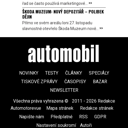
>>
řad se často používá marketingové...
ŠKODA MUZEUM: NOVÝ DEPOZITÁŘ – POLIBEK
DĚJIN
Přímo ve svém areálu loni 27. listopadu
>>
slavnostně otevřelo Škoda Muzeum nově...
NOVINKY
TESTY
ČLÁNKY
SPECIÁLY
TISKOVÉ ZPRÁVY
ČASOPISY
BAZAR
NEWSLETTER
Všechna práva vyhrazena ©
|
2011 - 2026 Redakce
Automotorevue
|
Mapa stránek
|
Redakce stránek
|
Napište nám
|
Předplatné
|
RSS
|
GDPR
|
Nastavení soukromí
Autoři