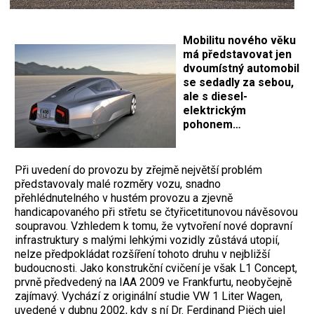
Mobilitu nového věku
má představovat jen
dvoumístný automobil
se sedadly za sebou,
ale s diesel-
elektrickým
pohonem…
Při uvedení do provozu by zřejmě největší problém
představovaly malé rozměry vozu, snadno
přehlédnutelného v hustém provozu a zjevně
handicapovaného při střetu se čtyřicetitunovou návěsovou
soupravou. Vzhledem k tomu, že vytvoření nové dopravní
infrastruktury s malými lehkými vozidly zůstává utopií,
nelze předpokládat rozšíření tohoto druhu v nejbližší
budoucnosti. Jako konstrukční cvičení je však L1 Concept,
prvně předvedený na IAA 2009 ve Frankfurtu, neobyčejně
zajímavý. Vychází z originální studie VW 1 Liter Wagen,
uvedené v dubnu 2002, kdy s ní Dr. Ferdinand Piëch ujel