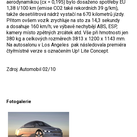
aerodynamikou (cx = 0,195) bylo dosaženo spotřeby EU
1,38 l/100 km (emise CO2 také rekordních 39 g/km),
takže desetilitrová nádrž vystačí na 670 kilometrů jízdy.
Přitom ovšem vozík zrychluje na sto za 14,3 sekundy
a dosahuje 160 km/h; ve výbavě nechybějí ABS, ESP,
kamery místo zpětných zrcátek atd. Vše při hmotnosti jen
380 kg a celkových rozměrech 3813 x 1200 x 1143 mm.
Na autosalonu v Los Angeles pak následovala premiéra
čtyřmístné verze s označením Up! Lite Concept.
Zdroj: Automobil 02/10
Fotogalerie