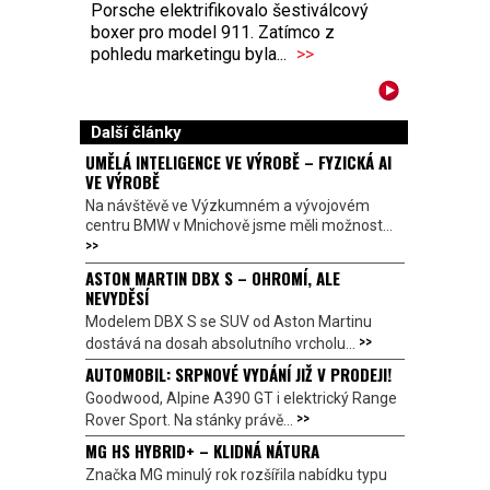
Porsche elektrifikovalo šestiválcový
boxer pro model 911. Zatímco z
pohledu marketingu byla...
>>
Další články
UMĚLÁ INTELIGENCE VE VÝROBĚ – FYZICKÁ AI
VE VÝROBĚ
Na návštěvě ve Výzkumném a vývojovém
centru BMW v Mnichově jsme měli možnost...
>>
ASTON MARTIN DBX S – OHROMÍ, ALE
NEVYDĚSÍ
Modelem DBX S se SUV od Aston Martinu
>>
dostává na dosah absolutního vrcholu...
AUTOMOBIL: SRPNOVÉ VYDÁNÍ JIŽ V PRODEJI!
Goodwood, Alpine A390 GT i elektrický Range
>>
Rover Sport. Na stánky právě...
MG HS HYBRID+ – KLIDNÁ NÁTURA
Značka MG minulý rok rozšířila nabídku typu