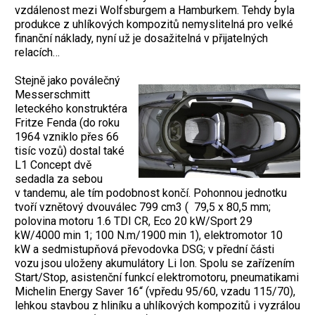
vzdálenost mezi Wolfsburgem a Hamburkem. Tehdy byla
produkce z uhlíkových kompozitů nemyslitelná pro velké
finanční náklady, nyní už je dosažitelná v přijatelných
relacích…
Stejně jako poválečný
Messerschmitt
leteckého konstruktéra
Fritze Fenda (do roku
1964 vzniklo přes 66
tisíc vozů) dostal také
L1 Concept dvě
sedadla za sebou
v tandemu, ale tím podobnost končí. Pohonnou jednotku
tvoří vznětový dvouválec 799 cm3 ( 79,5 x 80,5 mm;
polovina motoru 1.6 TDI CR, Eco 20 kW/Sport 29
kW/4000 min 1; 100 N.m/1900 min 1), elektromotor 10
kW a sedmistupňová převodovka DSG; v přední části
vozu jsou uloženy akumulátory Li Ion. Spolu se zařízením
Start/Stop, asistenční funkcí elektromotoru, pneumatikami
Michelin Energy Saver 16“ (vpředu 95/60, vzadu 115/70),
lehkou stavbou z hliníku a uhlíkových kompozitů i vyzrálou