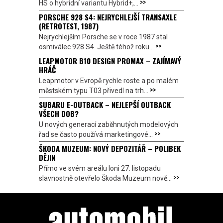
>>
HS o hybridní variantu Hybrid+,...
PORSCHE 928 S4: NEJRYCHLEJŠÍ TRANSAXLE
(RETROTEST, 1987)
Nejrychlejším Porsche se v roce 1987 stal
>>
osmiválec 928 S4. Ještě téhož roku...
LEAPMOTOR B10 DESIGN PROMAX – ZAJÍMAVÝ
HRÁČ
Leapmotor v Evropě rychle roste a po malém
>>
městském typu T03 přivedl na trh...
SUBARU E-OUTBACK – NEJLEPŠÍ OUTBACK
VŠECH DOB?
U nových generací zaběhnutých modelových
>>
řad se často používá marketingové...
ŠKODA MUZEUM: NOVÝ DEPOZITÁŘ – POLIBEK
DĚJIN
Přímo ve svém areálu loni 27. listopadu
>>
slavnostně otevřelo Škoda Muzeum nově...