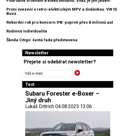
Podrobné srovnání 8 elektromobilů. Vítěz je jen jeden!
První svezení s retro-elektrickým MPV a dodávkou. VW ID.
Buzz.
Rekordní rok pro koncern VW: poprvé přes 8 milionů aut
Rodinná individualita
Škoda Citigo: šestá řada představena
Newsletter
Přejete si odebírat newsletter?
Test
Subaru Forester e-Boxer –
Jiný druh
Lukáš Dittrich 04.08.2025 13:06