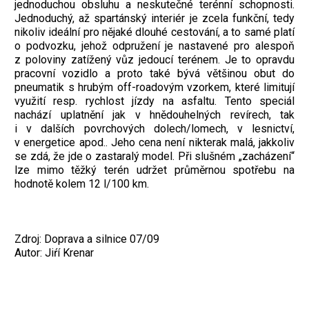
jednoduchou obsluhu a neskutečné terénní schopnosti.
Jednoduchý, až spartánský interiér je zcela funkční, tedy
nikoliv ideální pro nějaké dlouhé cestování, a to samé platí
o podvozku, jehož odpružení je nastavené pro alespoň
z poloviny zatížený vůz jedoucí terénem. Je to opravdu
pracovní vozidlo a proto také bývá většinou obut do
pneumatik s hrubým off-roadovým vzorkem, které limitují
využití resp. rychlost jízdy na asfaltu. Tento speciál
nachází uplatnění jak v hnědouhelných revírech, tak
i v dalších povrchových dolech/lomech, v lesnictví,
v energetice apod.. Jeho cena není nikterak malá, jakkoliv
se zdá, že jde o zastaralý model. Při slušném „zacházení“
lze mimo těžký terén udržet průměrnou spotřebu na
hodnotě kolem 12 l/100 km.
Zdroj: Doprava a silnice 07/09
Autor: Jiŕí Krenar