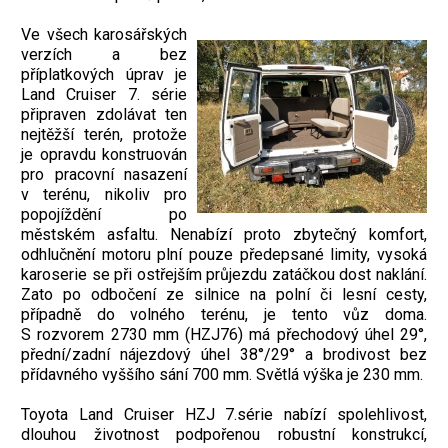
Ve všech karosářských
verzích a bez
příplatkových úprav je
Land Cruiser 7. série
připraven zdolávat ten
nejtěžší terén, protože
je opravdu konstruován
pro pracovní nasazení
v terénu, nikoliv pro
popojíždění po
městském asfaltu. Nenabízí proto zbytečný komfort,
odhlučnění motoru plní pouze předepsané limity, vysoká
karoserie se při ostřejším průjezdu zatáčkou dost naklání.
Zato po odbočení ze silnice na polní či lesní cesty,
případně do volného terénu, je tento vůz doma.
S rozvorem 2730 mm (HZJ76) má přechodový úhel 29°,
přední/zadní nájezdový úhel 38°/29° a brodivost bez
přídavného vyššího sání 700 mm. Světlá výška je 230 mm.
Toyota Land Cruiser HZJ 7.série nabízí spolehlivost,
dlouhou životnost podpořenou robustní konstrukcí,