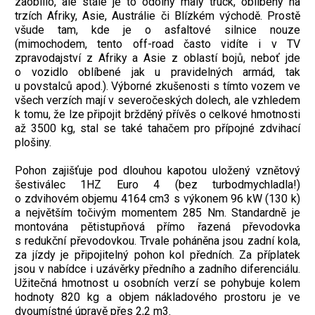
zaoblilo, ale stále je to odolný malý truck, oblíbený na
trzích Afriky, Asie, Austrálie či Blízkém východě. Prostě
všude tam, kde je o asfaltové silnice nouze
(mimochodem, tento off-road často vidíte i v TV
zpravodajství z Afriky a Asie z oblastí bojů, neboť jde
o vozidlo oblíbené jak u pravidelných armád, tak
u povstalců apod.). Výborné zkušenosti s tímto vozem ve
všech verzích mají v severočeských dolech, ale vzhledem
k tomu, že lze připojit bržděný přívěs o celkové hmotnosti
až 3500 kg, stal se také tahačem pro přípojné zdvihací
plošiny.
Pohon zajišťuje pod dlouhou kapotou uložený vznětový
šestiválec 1HZ Euro 4 (bez turbodmychladla!)
o zdvihovém objemu 4164 cm3 s výkonem 96 kW (130 k)
a největším točivým momentem 285 Nm. Standardně je
montována pětistupňová přímo řazená převodovka
s redukční převodovkou. Trvale poháněna jsou zadní kola,
za jízdy je připojitelný pohon kol předních. Za příplatek
jsou v nabídce i uzávěrky předního a zadního diferenciálu.
Užitečná hmotnost u osobních verzí se pohybuje kolem
hodnoty 820 kg a objem nákladového prostoru je ve
dvoumístné úpravě přes 2,2 m3.