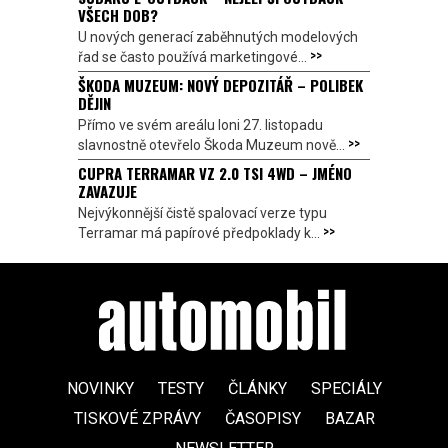
VŠECH DOB?
U nových generací zaběhnutých modelových
>>
řad se často používá marketingové...
ŠKODA MUZEUM: NOVÝ DEPOZITÁŘ – POLIBEK
DĚJIN
Přímo ve svém areálu loni 27. listopadu
>>
slavnostně otevřelo Škoda Muzeum nově...
CUPRA TERRAMAR VZ 2.0 TSI 4WD – JMÉNO
ZAVAZUJE
Nejvýkonnější čistě spalovací verze typu
>>
Terramar má papírové předpoklady k...
NOVINKY
TESTY
ČLÁNKY
SPECIÁLY
TISKOVÉ ZPRÁVY
ČASOPISY
BAZAR