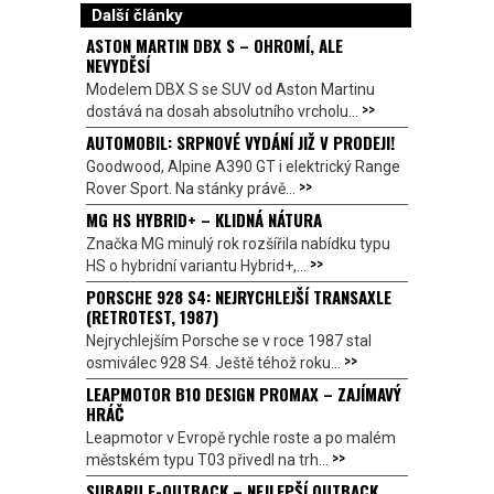
Další články
ASTON MARTIN DBX S – OHROMÍ, ALE
NEVYDĚSÍ
Modelem DBX S se SUV od Aston Martinu
>>
dostává na dosah absolutního vrcholu...
AUTOMOBIL: SRPNOVÉ VYDÁNÍ JIŽ V PRODEJI!
Goodwood, Alpine A390 GT i elektrický Range
>>
Rover Sport. Na stánky právě...
MG HS HYBRID+ – KLIDNÁ NÁTURA
Značka MG minulý rok rozšířila nabídku typu
>>
HS o hybridní variantu Hybrid+,...
PORSCHE 928 S4: NEJRYCHLEJŠÍ TRANSAXLE
(RETROTEST, 1987)
Nejrychlejším Porsche se v roce 1987 stal
>>
osmiválec 928 S4. Ještě téhož roku...
LEAPMOTOR B10 DESIGN PROMAX – ZAJÍMAVÝ
HRÁČ
Leapmotor v Evropě rychle roste a po malém
>>
městském typu T03 přivedl na trh...
SUBARU E-OUTBACK – NEJLEPŠÍ OUTBACK