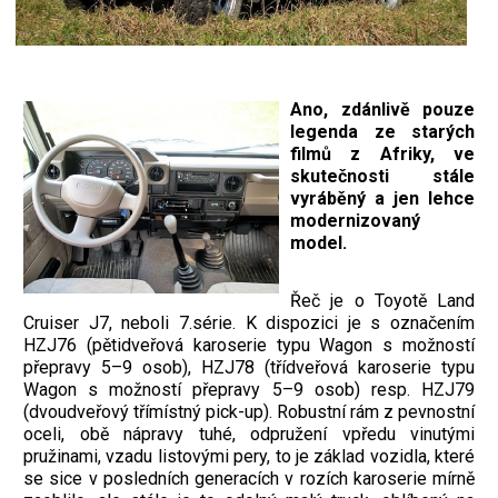
Ano, zdánlivě pouze
legenda ze starých
filmů z Afriky, ve
skutečnosti stále
vyráběný a jen lehce
modernizovaný
model.
Řeč je o Toyotě Land
Cruiser J7, neboli 7.série. K dispozici je s označením
HZJ76 (pětidveřová karoserie typu Wagon s možností
přepravy 5–9 osob), HZJ78 (třídveřová karoserie typu
Wagon s možností přepravy 5–9 osob) resp. HZJ79
(dvoudveřový třímístný pick-up). Robustní rám z pevnostní
oceli, obě nápravy tuhé, odpružení vpředu vinutými
pružinami, vzadu listovými pery, to je základ vozidla, které
se sice v posledních generacích v rozích karoserie mírně