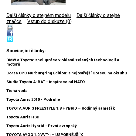
Další články o stejném modelu
|
Další články o stejné
značce
|
Vstup do diskuze (0)
Související články:
BMW a Toyota: spolupráce v oblasti zelených technologií a
motorů
Corsa OPC Nürburgring Edition: s nejostřejší Corsou na okruhu
Studie Toyota A-BAT - inspirace od NATO
Tichá voda
Toyota Auris 2010 - Podruhé
TOYOTA AURIS FREESTYLE 1.8 HYBRID – Rodinný sameťák
Toyota Auris HSD
Toyota Auris Hybrid - První evropský
TOYOTA AYGO 1.0 VVT-i – ÚSPORNĚJŠÍ X