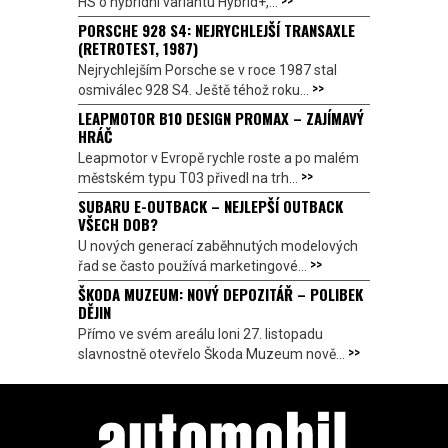
>>
HS o hybridní variantu Hybrid+,...
PORSCHE 928 S4: NEJRYCHLEJŠÍ TRANSAXLE
(RETROTEST, 1987)
Nejrychlejším Porsche se v roce 1987 stal
>>
osmiválec 928 S4. Ještě téhož roku...
LEAPMOTOR B10 DESIGN PROMAX – ZAJÍMAVÝ
HRÁČ
Leapmotor v Evropě rychle roste a po malém
>>
městském typu T03 přivedl na trh...
SUBARU E-OUTBACK – NEJLEPŠÍ OUTBACK
VŠECH DOB?
U nových generací zaběhnutých modelových
>>
řad se často používá marketingové...
ŠKODA MUZEUM: NOVÝ DEPOZITÁŘ – POLIBEK
DĚJIN
Přímo ve svém areálu loni 27. listopadu
>>
slavnostně otevřelo Škoda Muzeum nově...