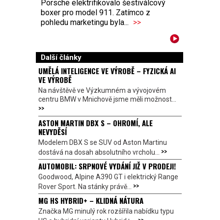
Porsche elektrifikovalo šestiválcový
boxer pro model 911. Zatímco z
pohledu marketingu byla...
>>
Další články
UMĚLÁ INTELIGENCE VE VÝROBĚ – FYZICKÁ AI
VE VÝROBĚ
Na návštěvě ve Výzkumném a vývojovém
centru BMW v Mnichově jsme měli možnost...
>>
ASTON MARTIN DBX S – OHROMÍ, ALE
NEVYDĚSÍ
Modelem DBX S se SUV od Aston Martinu
>>
dostává na dosah absolutního vrcholu...
AUTOMOBIL: SRPNOVÉ VYDÁNÍ JIŽ V PRODEJI!
Goodwood, Alpine A390 GT i elektrický Range
>>
Rover Sport. Na stánky právě...
MG HS HYBRID+ – KLIDNÁ NÁTURA
Značka MG minulý rok rozšířila nabídku typu