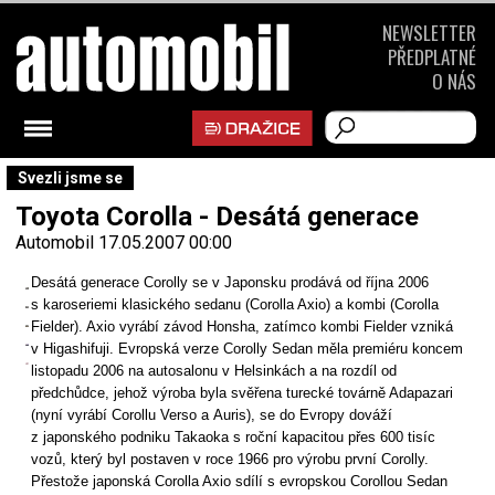
NEWSLETTER
PŘEDPLATNÉ
O NÁS
Svezli jsme se
Toyota Corolla - Desátá generace
Automobil
17.05.2007 00:00
Desátá generace Corolly se v Japonsku prodává od října 2006
s karoseriemi klasického sedanu (Corolla Axio) a kombi (Corolla
Fielder). Axio vyrábí závod Honsha, zatímco kombi Fielder vzniká
v Higashifuji. Evropská verze Corolly Sedan měla premiéru koncem
listopadu 2006 na autosalonu v Helsinkách a na rozdíl od
předchůdce, jehož výroba byla svěřena turecké továrně Adapazari
(nyní vyrábí Corollu Verso a Auris), se do Evropy dováží
z japonského podniku Takaoka s roční kapacitou přes 600 tisíc
vozů, který byl postaven v roce 1966 pro výrobu první Corolly.
Přestože japonská Corolla Axio sdílí s evropskou Corollou Sedan