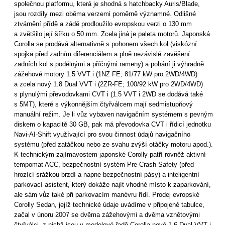
společnou platformu, která je shodná s hatchbacky Auris/Blade,
jsou rozdíly mezi oběma verzemi poměrně významné. Odlišné
ztvárnění přídě a zádě prodloužilo evropskou verzi o 130 mm
a zvětšilo její šířku o 50 mm. Zcela jiná je paleta motorů. Japonská
Corolla se prodává alternativně s pohonem všech kol (viskózní
spojka před zadním diferenciálem a plně nezávislé zavěšení
zadních kol s podélnými a příčnými rameny) a pohání ji výhradně
zážehové motory 1.5 VVT i (1NZ FE; 81/77 kW pro 2WD/4WD)
a zcela nový 1.8 Dual VVT i (2ZR-FE; 100/92 kW pro 2WD/4WD)
s plynulými převodovkami CVT i (1.5 VVT i 2WD se dodává také
s 5MT), které s výkonnějším čtyřválcem mají sedmistupňový
manuální režim. Je li vůz vybaven navigačním systémem s pevným
diskem o kapacitě 30 GB, pak má převodovka CVT i řídicí jednotku
Navi-AI-Shift využívající pro svou činnost údajů navigačního
systému (před zatáčkou nebo ze svahu zvýší otáčky motoru apod.).
K technickým zajímavostem japonské Corolly patří rovněž aktivní
tempomat ACC, bezpečnostní systém Pre-Crash Safety (před
hrozící srážkou brzdí a napne bezpečnostní pásy) a inteligentní
parkovací asistent, který dokáže najít vhodné místo k zaparkování,
ale sám vůz také při parkovacím manévru řídí. Prodej evropské
Corolly Sedan, jejíž technické údaje uvádíme v připojené tabulce,
začal v únoru 2007 se dvěma zážehovými a dvěma vznětovými
čtyřválci, z nichž jsou v modelové řadě Corolla nové 1.6 Dual VVT i