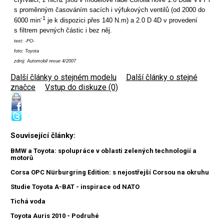
s proměnným časováním sacích i výfukových ventilů (od 2000 do
-1
6000 min
je k dispozici přes 140 N.m) a 2.0 D 4D v provedení
s filtrem pevných částic i bez něj.
text: -PO-
foto: Toyota
zdroj: Automobil revue 4/2007
Další články o stejném modelu
|
Další články o stejné
značce
|
Vstup do diskuze (0)
Související články:
BMW a Toyota: spolupráce v oblasti zelených technologií a
motorů
Corsa OPC Nürburgring Edition: s nejostřejší Corsou na okruhu
Studie Toyota A-BAT - inspirace od NATO
Tichá voda
Toyota Auris 2010 - Podruhé