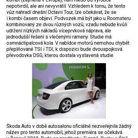
nepotvrdil, ale ani nevyvrátil. Vzhledem k tomu, že tento
vůz nahradí dnešní Octavii Tour, lze očekávat, že se
i kombi časem objeví. Podvozek má být jako u Roomsteru
kombinovaný ze dvou různých vozů; vzadu nebude kvůli
udržení nízkých nákladů víceprvková náprava, ale
jednodušší řešení s vlečenými rameny. Studie má
osmnáctipalcová kola. V nabídce motorů nemohou chybět
přeplňované TSI i TDI, k dispozici bude dvouspojková
převodovka DSG, kterou dostala vystavená studie.
Škoda Auto v době autosalonu oficiálně nezveřejnila žádný
název pro tento automobil, jehož premiéra se očekává