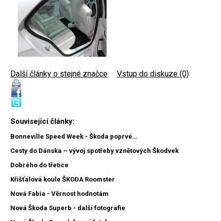
Další články o stejné značce
|
Vstup do diskuze (0)
Související články:
Bonneville Speed Week - Škoda poprvé…
Cesty do Dánska – vývoj spotřeby vznětových Škodvek
Dobrého do třetice
Křišťálová koule ŠKODA Roomster
Nová Fabia - Věrnost hodnotám
Nová Škoda Superb - další fotografie