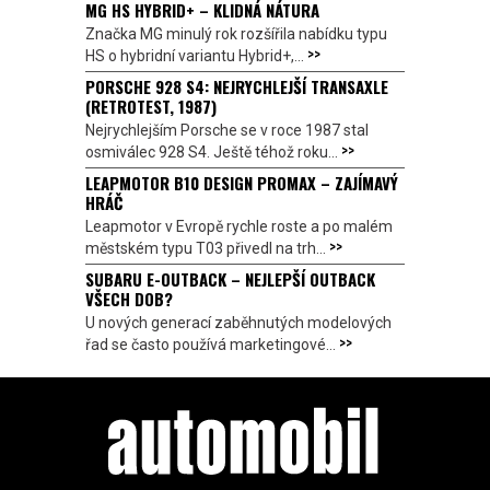
MG HS HYBRID+ – KLIDNÁ NÁTURA
Značka MG minulý rok rozšířila nabídku typu
>>
HS o hybridní variantu Hybrid+,...
PORSCHE 928 S4: NEJRYCHLEJŠÍ TRANSAXLE
(RETROTEST, 1987)
Nejrychlejším Porsche se v roce 1987 stal
>>
osmiválec 928 S4. Ještě téhož roku...
LEAPMOTOR B10 DESIGN PROMAX – ZAJÍMAVÝ
HRÁČ
Leapmotor v Evropě rychle roste a po malém
>>
městském typu T03 přivedl na trh...
SUBARU E-OUTBACK – NEJLEPŠÍ OUTBACK
VŠECH DOB?
U nových generací zaběhnutých modelových
>>
řad se často používá marketingové...