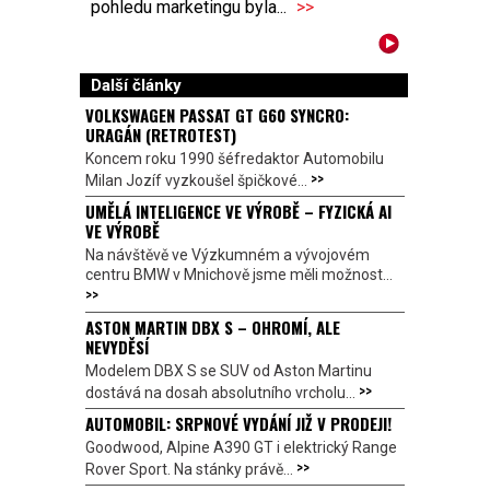
pohledu marketingu byla...
>>
Další články
VOLKSWAGEN PASSAT GT G60 SYNCRO:
URAGÁN (RETROTEST)
Koncem roku 1990 šéfredaktor Automobilu
>>
Milan Jozíf vyzkoušel špičkové...
UMĚLÁ INTELIGENCE VE VÝROBĚ – FYZICKÁ AI
VE VÝROBĚ
Na návštěvě ve Výzkumném a vývojovém
centru BMW v Mnichově jsme měli možnost...
>>
ASTON MARTIN DBX S – OHROMÍ, ALE
NEVYDĚSÍ
Modelem DBX S se SUV od Aston Martinu
>>
dostává na dosah absolutního vrcholu...
AUTOMOBIL: SRPNOVÉ VYDÁNÍ JIŽ V PRODEJI!
Goodwood, Alpine A390 GT i elektrický Range
>>
Rover Sport. Na stánky právě...