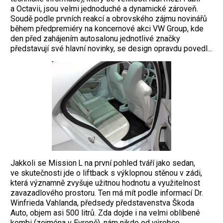
a Octavii, jsou velmi jednoduché a dynamické zároveň.
Soudě podle prvních reakcí a obrovského zájmu novinářů
během předpremiéry na koncernové akci VW Group, kde
den před zahájením auto­salonu jednotlivé značky
představují své hlavní novinky, se design opravdu povedl...
Jakkoli se Mission L na první pohled tváří jako sedan,
ve skutečnosti jde o liftback s výklopnou stěnou v zádi,
která významně zvyšuje užitnou hodnotu a využitelnost
zavazadlového prostoru. Ten má mít podle in­formací Dr.
Winfrieda Vahlanda, předsedy představenstva Škoda
Auto, objem asi 500 litrů. Zda dojde i na velmi oblíbené
kombi (zejména v Evropě), nám nikdo od výrobce