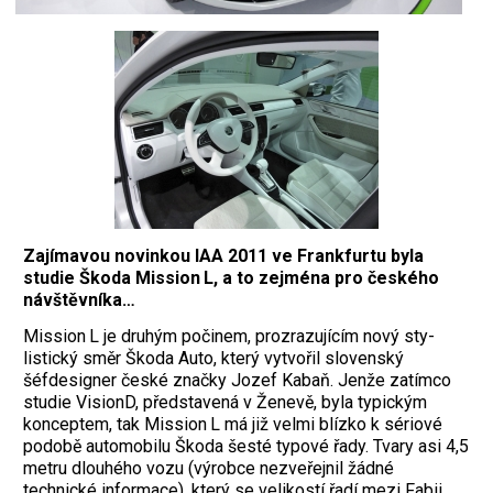
Zajímavou novinkou IAA 2011 ve Frankfurtu byla
studie Škoda Mission L, a to zejména pro českého
návštěvníka…
Mission L je druhým počinem, prozrazujícím nový sty­
listický směr Škoda Auto, který vytvořil slovenský
šéfdesigner české značky Jozef Kabaň. ­Jenže zatímco
studie VisionD, představená v Ženevě, byla ­typickým
konceptem, tak Mis­sion L má již velmi blízko k sé­riové
podobě automobilu Škoda šesté typové řady. Tvary asi 4,5
metru dlouhého vozu (výrobce nezveřejnil žádné
technické informace), který se veli­kostí řadí mezi Fabii