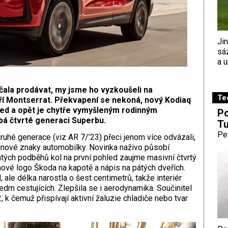
Ji
sá
a u
ala prodávat, my jsme ho vyzkoušeli na
Te
oří Montserrat. Překvapení se nekoná, nový Kodiaq
řed a opět je chytře vymyšleným rodinným
Po
á čtvrté generaci Superbu.
Tu
Pe
druhé generace (viz AR 7/’23) přeci jenom více odvázali,
gnové znaky automobilky. Novinka naživo působí
ých podběhů kol na první pohled zaujme masivní čtvrtý
 nové logo Škoda na kapotě a nápis na pátých dveřích.
ale délka narostla o šest centimetrů, takže interiér
sedm cestujících. Zlepšila se i aerodynamika. Součinitel
k čemuž přispívají aktivní žaluzie chladiče nebo tvar