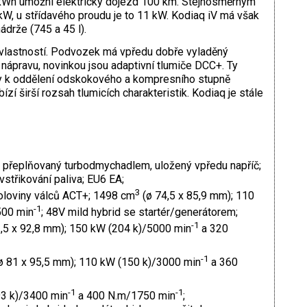
7 kWh umožní elektrický dojezd 100 km. Stejnosměrným
W, u střídavého proudu je to 11 kW. Kodiaq iV má však
drže (745 a 45 l).
h vlastností. Podvozek má vpředu dobře vyladěný
ápravu, novinkou jsou adaptivní tlumiče DCC+. Ty
ily k oddělení odskokového a kompresního stupně
ízí širší rozsah tlumicích charakteristik. Kodiaq je stále
, přeplňovaný turbodmychadlem, uložený vpředu napříč;
střikování paliva; EU6 EA;
3
poloviny válců ACT+; 1498 cm
(ø 74,5 x 85,9 mm); 110
-1
00 min
; 48V mild hybrid se startér/generátorem;
-1
,5 x 92,8 mm); 150 kW (204 k)/5000 min
a 320
-1
ø 81 x 95,5 mm); 110 kW (150 k)/3000 min
a 360
-1
-1
193 k)/3400 min
a 400 N.m/1750 min
;