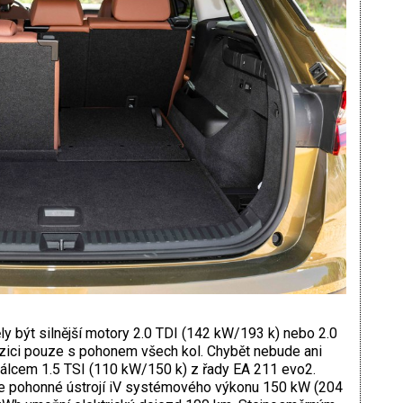
y být silnější motory 2.0 TDI (142 kW/193 k) nebo 2.0
ozici pouze s pohonem všech kol. Chybět nebude ani
řválcem 1.5 TSI (110 kW/150 k) z řady EA 211 evo2.
e pohonné ústrojí iV systémového výkonu 150 kW (204