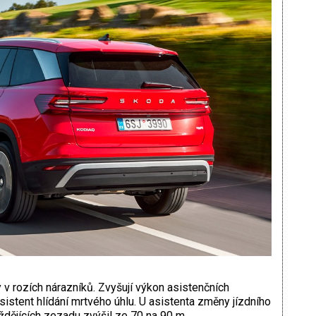
v rozích nárazníků. Zvyšují výkon asistenčních
sistent hlídání mrtvého úhlu. U asistenta změny jízdního
ždějících zezadu zvýšil ze 70 na 90 m.