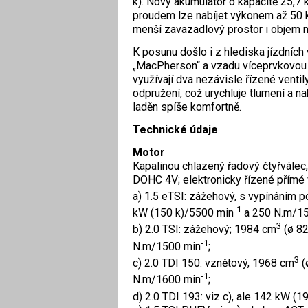
k). Nový akumulátor o kapacitě 25,
proudem lze nabíjet výkonem až 50 k
menší zavazadlový prostor i objem ná
K posunu došlo i z hlediska jízdníc
„MacPherson“ a vzadu víceprvkovou n
využívají dva nezávisle řízené vent
odpružení, což urychluje tlumení a nab
laděn spíše komfortně.
Technické údaje
Motor
Kapalinou chlazený řadový čtyřválec
DOHC 4V; elektronicky řízené přímé v
a) 1.5 eTSI: zážehový, s vypínáním 
-1
kW (150 k)/5500 min
a 250 N.m/15
3
b) 2.0 TSI: zážehový; 1984 cm
(ø 82
-1
N.m/1500 min
;
3
c) 2.0 TDI 150: vznětový, 1968 cm
(
-1
N.m/1600 min
;
d) 2.0 TDI 193: viz c), ale 142 kW (