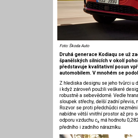
Foto: Škoda Auto
Druhá generace Kodiaqu se už zač
španělských silnicích v okolí poh
představuje kvalitativní posun vp
automobilem. V mnohém se podob
Z hlediska designu se jeho tvůrci u 
i když zároveň použili veškeré desi
robustně a sebevědomě. Vedle hranat
sloupek střechy, delší zadní převis,
Rozvor se proti předchůdci nezměnil, 
nabídne větší vnitřní prostor až pro 
odporu vzduchu c
má hodnotu 0,282, 
x
předního i zadního nárazníku.