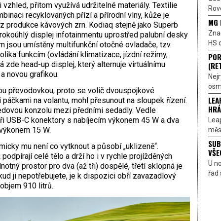
 vzhled, přitom využívá udržitelné materiály. Textilie
Rove
inaci recyklovaných přízí a přírodní vlny, kůže je
MG 
 produkce kávových zrn. Kodiaq stejně jako Superb
Znač
Širokoúhlý displej infotainmentu uprostřed palubní desky
HS o
m jsou umístěny multifunkční otočné ovladače, tzv.
olika funkcím (ovládání klimatizace, jízdní režimy,
POR
 zde head-up displej, který alternuje virtuálnímu
(RE
a novou grafikou.
Nejr
osmi
ou převodovkou, proto se volič dvouspojkové
LEA
 páčkami na volantu, mohl přesunout na sloupek řízení.
HRÁ
ředovou konzolu mezi předními sedadly. Vedle
tyři USB-C konektory s nabíjecím výkonem 45 W a dva
Lea
í výkonem 15 W.
měst
SUB
micky mu není co vytknout a působí „uklizeně“.
VŠE
 podpírají celé tělo a drží ho i v rychle projížděných
U n
otný prostor pro dva (až tři) dospělé, třetí sklopná je
řad 
kud ji nepotřebujete, je k dispozici obří zavazadlový
objem 910 litrů.