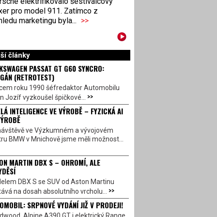
sche elektrifikovalo šestiválcový
xer pro model 911. Zatímco z
ledu marketingu byla...
>>
ší články
KSWAGEN PASSAT GT G60 SYNCRO:
GÁN (RETROTEST)
cem roku 1990 šéfredaktor Automobilu
>>
n Jozíf vyzkoušel špičkové...
LÁ INTELIGENCE VE VÝROBĚ – FYZICKÁ AI
VÝROBĚ
návštěvě ve Výzkumném a vývojovém
tru BMW v Mnichově jsme měli možnost...
ON MARTIN DBX S – OHROMÍ, ALE
YDĚSÍ
elem DBX S se SUV od Aston Martinu
>>
ává na dosah absolutního vrcholu...
OMOBIL: SRPNOVÉ VYDÁNÍ JIŽ V PRODEJI!
dwood, Alpine A390 GT i elektrický Range