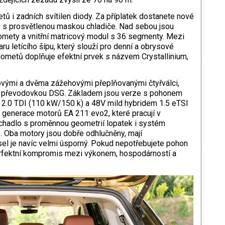
tů i zadních svítilen diody. Za příplatek dostanete nové
s prosvětlenou maskou chladiče. Nad sebou jsou
omety a vnitřní matricový modul s 36 segmenty. Mezi
ru letícího šípu, který slouží pro denní a obrysové
lometů doplňuje efektní prvek s názvem Crystallinium,
vými a dvěma zážehovými přeplňovanými čtyřválci,
převodovkou DSG. Základem jsou verze s pohonem
2.0 TDI (110 kW/150 k) a 48V mild hybridem 1.5 eTSI
generace motorů EA 211 evo2, které pracují v
ychadlo s proměnnou geometrií lopatek i systém
 Oba motory jsou dobře odhlučněny, mají
el je navíc velmi úsporný. Pokud nepotřebujete pohon
perfektní kompromis mezi výkonem, hospodárností a