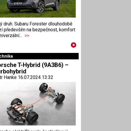
ný druh. Subaru Forester dlouhodobě
zí především na bezpečnost, komfort
niverzální...
>>
chnika
rsche T-Hybrid (9A3B6) –
rbohybrid
tr Hanke 16.07.2024 13:32