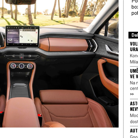
Por
bo
poh
Dal
VOL
URA
Kon
Mila
UMĚ
VE 
Na 
cen
>>
AST
NEV
Mod
dost
AUT
Goo