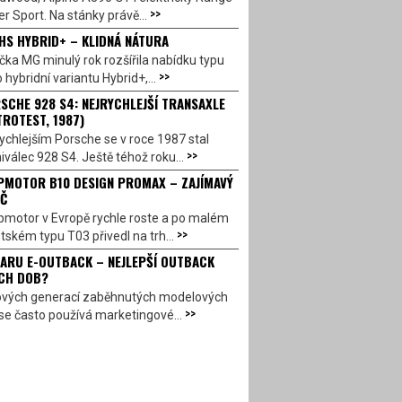
>>
r Sport. Na stánky právě...
HS HYBRID+ – KLIDNÁ NÁTURA
ka MG minulý rok rozšířila nabídku typu
>>
 hybridní variantu Hybrid+,...
SCHE 928 S4: NEJRYCHLEJŠÍ TRANSAXLE
TROTEST, 1987)
ychlejším Porsche se v roce 1987 stal
>>
válec 928 S4. Ještě téhož roku...
PMOTOR B10 DESIGN PROMAX – ZAJÍMAVÝ
Č
pmotor v Evropě rychle roste a po malém
>>
ském typu T03 přivedl na trh...
ARU E-OUTBACK – NEJLEPŠÍ OUTBACK
CH DOB?
ových generací zaběhnutých modelových
>>
se často používá marketingové...