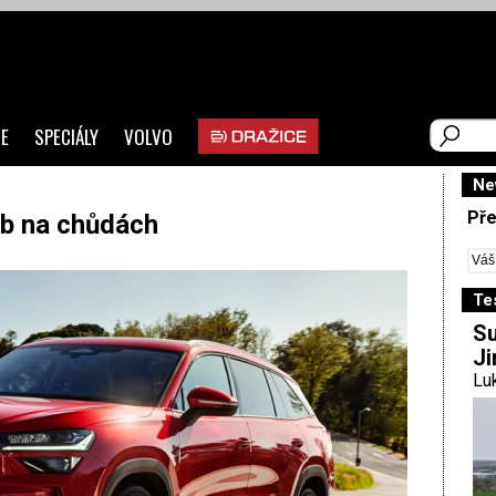
E
SPECIÁLY
VOLVO
Ne
Pře
rb na chůdách
Te
Su
Ji
Luk