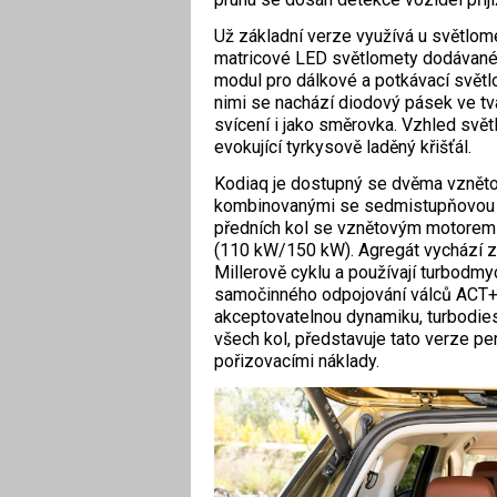
Už základní verze využívá u světlome
matricové LED světlomety dodávané 
modul pro dálkové a potkávací světl
nimi se nachází diodový pásek ve tva
svícení i jako směrovka. Vzhled svět
evokující tyrkysově laděný křišťál.
Kodiaq je dostupný se dvěma vzněto
kombinovanými se sedmistupňovou 
předních kol se vznětovým motorem 
(110 kW/150 kW). Agregát vychází z 
Millerově cyklu a používají turbodm
samočinného odpojování válců ACT+.
akceptovatelnou dynamiku, turbodies
všech kol, představuje tato verze 
pořizovacími náklady.