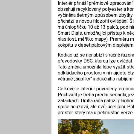
Interiér přináší prémiové zpracování i
obsahují recyklovaný polyester a komb
vyčiněna šetrným způsobem zbytky z
přichází s novou filozofií ovládání. 
má úhlopříčku 10 až 13 palců, pod ní
Smart Dials, umožňující přístup k něk
hlasitost, měřítko mapy). Premiéru má
kokpitu s desetipalcovým displejem 
Kodiaq už se nenabízí s ručně řazen
převodovky DSG, kterou lze ovládat i
Tato změna umožnila lépe využít st
odkládacího prostoru v ní najdete č
větrané „šuplíky“ indukčního nabíjen
Celkově je interiér povedený, ergono
Pochválit je třeba přední sedadla, jež
zatáčkách. Druhá řada nabízí plnohodn
spíše nouzová, ale svůj účel plní. Po
prostor, který má u pětimístné verze 