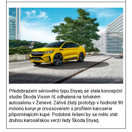
Předobrazem sériového typu Enyaq se stala koncepční
studie Škoda Vision iV, odhalená na loňském
autosalonu v Ženevě. Zářivě žlutý prototyp v hodnotě 90
milionů korun je crossoverem s profilem karoserie
připomínajícím kupé. Podobné řešení by se mělo stát
druhou karosářskou verzí řady Škoda Enyaq.