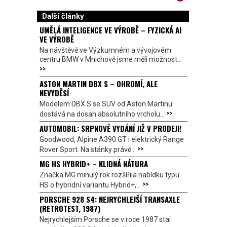
Další články
UMĚLÁ INTELIGENCE VE VÝROBĚ – FYZICKÁ AI
VE VÝROBĚ
Na návštěvě ve Výzkumném a vývojovém
centru BMW v Mnichově jsme měli možnost...
>>
ASTON MARTIN DBX S – OHROMÍ, ALE
NEVYDĚSÍ
Modelem DBX S se SUV od Aston Martinu
>>
dostává na dosah absolutního vrcholu...
AUTOMOBIL: SRPNOVÉ VYDÁNÍ JIŽ V PRODEJI!
Goodwood, Alpine A390 GT i elektrický Range
>>
Rover Sport. Na stánky právě...
MG HS HYBRID+ – KLIDNÁ NÁTURA
Značka MG minulý rok rozšířila nabídku typu
>>
HS o hybridní variantu Hybrid+,...
PORSCHE 928 S4: NEJRYCHLEJŠÍ TRANSAXLE
(RETROTEST, 1987)
Nejrychlejším Porsche se v roce 1987 stal