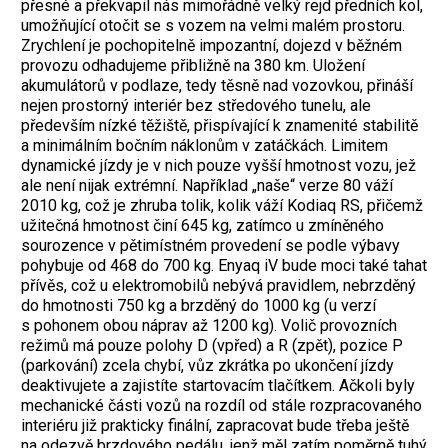
přesné a překvapil nás mimořádně velký rejd předních kol,
umožňující otočit se s vozem na velmi malém prostoru.
Zrychlení je pochopitelně impozantní, dojezd v běžném
provozu odhadujeme přibližně na 380 km. Uložení
akumulátorů v podlaze, tedy těsně nad vozovkou, přináší
nejen prostorný interiér bez středového tunelu, ale
především nízké těžiště, přispívající k znamenité stabilitě
a minimálním bočním náklonům v zatáčkách. Limitem
dynamické jízdy je v nich pouze vyšší hmotnost vozu, jež
ale není nijak extrémní. Například „naše“ verze 80 váží
2010 kg, což je zhruba tolik, kolik váží Kodiaq RS, přičemž
užitečná hmotnost činí 645 kg, zatímco u zmíněného
sourozence v pětimístném provedení se podle výbavy
pohybuje od 468 do 700 kg. Enyaq iV bude moci také tahat
přívěs, což u elektromobilů nebývá pravidlem, nebrzděný
do hmotnosti 750 kg a brzděný do 1000 kg (u verzí
s pohonem obou náprav až 1200 kg). Volič provozních
režimů má pouze polohy D (vpřed) a R (zpět), pozice P
(parkování) zcela chybí, vůz zkrátka po ukončení jízdy
deaktivujete a zajistíte startovacím tlačítkem. Ačkoli byly
mechanické části vozů na rozdíl od stále rozpracovaného
interiéru již prakticky finální, zapracovat bude třeba ještě
na odezvě brzdového pedálu, jenž měl zatím poměrně tuhý