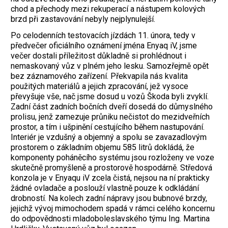
chod a přechody mezi rekuperací a nástupem kolových
brzd při zastavování nebyly nejplynulejší.
Po celodenních testovacích jízdách 11. února, tedy v
předvečer oficiálního oznámení jména Enyaq iV, jsme
večer dostali příležitost důkladně si prohlédnout i
nemaskovaný vůz v plném jeho lesku. Samozřejmě opět
bez záznamového zařízení. Překvapila nás kvalita
použitých materiálů a jejich zpracování, jež vysoce
převyšuje vše, nač jsme dosud u vozů Škoda byli zvyklí.
Zadní část zadních bočních dveří dosedá do důmyslného
prolisu, jenž zamezuje průniku nečistot do mezidveřních
prostor, a tím i ušpinění cestujícího během nastupování.
Interiér je vzdušný a objemný a spolu se zavazadlovým
prostorem o základním objemu 585 litrů dokládá, že
komponenty poháněcího systému jsou rozloženy ve voze
skutečně promyšleně a prostorově hospodárně. Středová
konzola je v Enyaqu iV zcela čistá, nejsou na ní prakticky
žádné ovladače a poslouží vlastně pouze k odkládání
drobností. Na kolech zadní nápravy jsou bubnové brzdy,
jejichž vývoj mimochodem spadá v rámci celého koncernu
do odpovědnosti mladoboleslavského týmu Ing. Martina