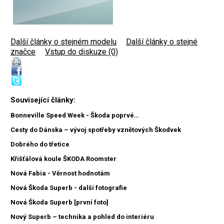
Další články o stejném modelu
|
Další články o stejné
značce
|
Vstup do diskuze (0)
Související články:
Bonneville Speed Week - Škoda poprvé…
Cesty do Dánska – vývoj spotřeby vznětových Škodvek
Dobrého do třetice
Křišťálová koule ŠKODA Roomster
Nová Fabia - Věrnost hodnotám
Nová Škoda Superb - další fotografie
Nová Škoda Superb [první foto]
Nový Superb – technika a pohled do interiéru