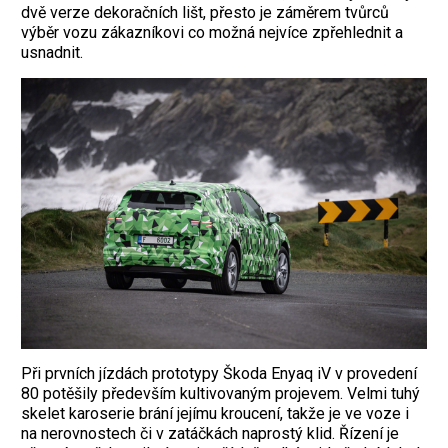
dvě verze dekoračních lišt, přesto je záměrem tvůrců
výběr vozu zákazníkovi co možná nejvíce zpřehlednit a
usnadnit.
Při prvních jízdách prototypy Škoda Enyaq iV v provedení
80 potěšily především kultivovaným projevem. Velmi tuhý
skelet karoserie brání jejímu kroucení, takže je ve voze i
na nerovnostech či v zatáčkách naprostý klid. Řízení je