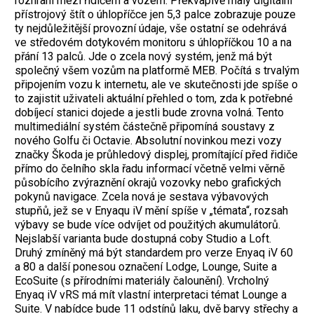
rozhraní mezi řidičem a vozem. Překvapivě malý digitální
přístrojový štít o úhlopříčce jen 5,3 palce zobrazuje pouze
ty nejdůležitější provozní údaje, vše ostatní se odehrává
ve středovém dotykovém monitoru s úhlopříčkou 10 a na
přání 13 palců. Jde o zcela nový systém, jenž má být
společný všem vozům na platformě MEB. Počítá s trvalým
připojením vozu k internetu, ale ve skutečnosti jde spíše o
to zajistit uživateli aktuální přehled o tom, zda k potřebné
dobíjecí stanici dojede a jestli bude zrovna volná. Tento
multimediální systém částečně připomíná soustavy z
nového Golfu či Octavie. Absolutní novinkou mezi vozy
značky Škoda je průhledový displej, promítající před řidiče
přímo do čelního skla řadu informací včetně velmi věrně
působícího zvýraznění okrajů vozovky nebo grafických
pokynů navigace. Zcela nová je sestava výbavových
stupňů, jež se v Enyaqu iV mění spíše v „témata“, rozsah
výbavy se bude více odvíjet od použitých akumulátorů.
Nejslabší varianta bude dostupná coby Studio a Loft.
Druhý zmíněný má být standardem pro verze Enyaq iV 60
a 80 a další ponesou označení Lodge, Lounge, Suite a
EcoSuite (s přírodními materiály čalounění). Vrcholný
Enyaq iV vRS má mít vlastní interpretaci témat Lounge a
Suite. V nabídce bude 11 odstínů laku, dvě barvy střechy a