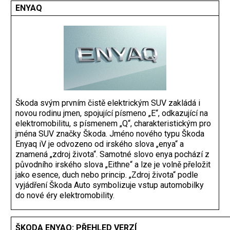
ENYAQ
Škoda svým prvním čistě elektrickým SUV zakládá i
novou rodinu jmen, spojující písmeno „E“, odkazující na
elektromobilitu, s písmenem „Q“, charakteristickým pro
jména SUV značky Škoda. Jméno nového typu Škoda
Enyaq iV je odvozeno od irského slova „enya“ a
znamená „zdroj života“. Samotné slovo enya pochází z
původního irského slova „Eithne“ a lze je volně přeložit
jako esence, duch nebo princip. „Zdroj života“ podle
vyjádření Škoda Auto symbolizuje vstup automobilky
do nové éry elektromobility.
ŠKODA ENYAQ: PŘEHLED VERZÍ