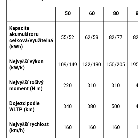
50
60
80
Kapacita
akumulátoru
55/52
62/58
82/77
8
celková/využitelná
(kWh)
Nejvyšší výkon
109/149
132/180
150/205
19
(kW/k)
Nejvyšší točivý
220
310
310
moment (N.m)
Dojezd podle
340
380
500
WLTP (km)
Nejvyšší rychlost
160
160
160
(km/h)