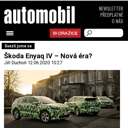
NEWSLETTER
PŘEDPLATNÉ
O NÁS
Svezli jsme se
Škoda Enyaq IV – Nová éra?
Jiří Duchoň
12.06.2020 10:27