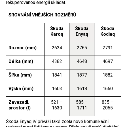
rekuperovanou energii ukládat.
SROVNÁNÍ VNĚJŠÍCH ROZMĚRŮ
Škoda
Škoda
Škoda
Karoq
Enyaq
Kodiaq
Rozvor (mm)
2624
2765
2791
Délka (mm)
4382
4648
4697
Šířka (mm)
1841
1877
1882
Výška (mm)
1603
1618
1660
Zavazadl.
521 –
585 –
835 –
prostor (l)
1630
1711
2065
Škoda Enyaq iV přiváží také zcela nové komunikační