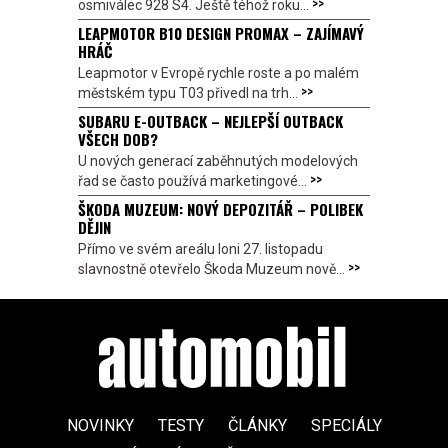
>>
osmiválec 928 S4. Ještě téhož roku...
LEAPMOTOR B10 DESIGN PROMAX – ZAJÍMAVÝ
HRÁČ
Leapmotor v Evropě rychle roste a po malém
>>
městském typu T03 přivedl na trh...
SUBARU E-OUTBACK – NEJLEPŠÍ OUTBACK
VŠECH DOB?
U nových generací zaběhnutých modelových
>>
řad se často používá marketingové...
ŠKODA MUZEUM: NOVÝ DEPOZITÁŘ – POLIBEK
DĚJIN
Přímo ve svém areálu loni 27. listopadu
>>
slavnostně otevřelo Škoda Muzeum nově...
NOVINKY
TESTY
ČLÁNKY
SPECIÁLY