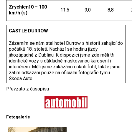
Zrychlení 0 – 100
11,5
9,0
8,8
km/h (s)
CASTLE DURROW
Zázemím se nám stal hotel Durrow s historií sahající do
počátků 18. století. Nachází se hodinu jízdy
jihozápadně z Dublinu. K dispozici jsme zde měli tři
identické vozy s důkladně maskovanou karoserií i
interiérem. Měli jsme zakázáno cokoli fotit, takže jsme
zatím odkázaní pouze na oficiální fotografie týmu
Škoda Auto.
Převzato z časopisu
Fotogalerie