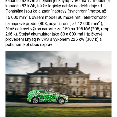
kapacitu 62 kWh a nejsilnější Enyaq iV 80 má 12 modulů a
kapacitu 82 kWh, takže logicky nabízí nejdelší dojezd.
Poháněna jsou kola zadní nápravy (synchronní motor, až
-1
16 000 min
), ­ovšem model 80 může mít i elektromotor
-1
na nápravě přední (80X; asynchronní, až 12 000 min
),
čímž celkový výkon naroste ze 150 na 195 kW (205, resp.
266 k). Stejný akumulátor jako 80 a 80X má i špičkové
provedení Enyaq iV vRS s výkonem 225 kW (307 k) a
pohonem kol obou náprav.