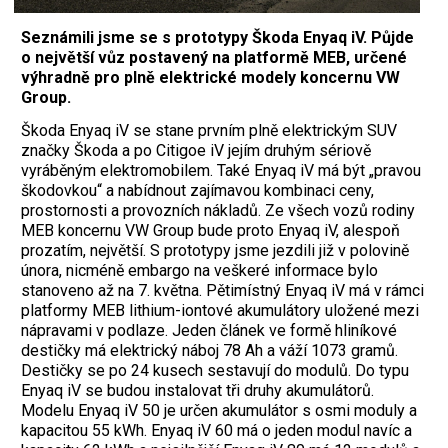
Seznámili jsme se s prototypy Škoda Enyaq iV. Půjde
o největší vůz postavený na platformě MEB, určené
výhradně pro plně elektrické modely koncernu VW
Group.
Škoda Enyaq iV se stane prvním plně elektrickým SUV
značky Škoda a po Citigoe iV jejím druhým sériově
vyráběným elektromobilem. Také Enyaq iV má být „pravou
škodovkou“ a nabídnout zajímavou kombinaci ceny,
prostornosti a provozních nákladů. Ze všech vozů rodiny
MEB koncernu VW Group bude proto Enyaq iV, alespoň
prozatím, největší. S prototypy jsme jezdili již v polovině
února, nicméně embargo na veškeré informace bylo
stanoveno až na 7. května. Pětimístný Enyaq iV má v rámci
platformy MEB lithium-iontové akumulátory uložené mezi
nápravami v podlaze. Jeden článek ve formě hliníkové
destičky má elektrický náboj 78 Ah a váží 1073 gramů.
Destičky se po 24 kusech sestavují do modulů. Do typu
Enyaq iV se budou instalovat tři druhy akumulátorů.
Modelu Enyaq iV 50 je určen akumulátor s osmi moduly a
kapacitou 55 kWh. Enyaq iV 60 má o jeden modul navíc a