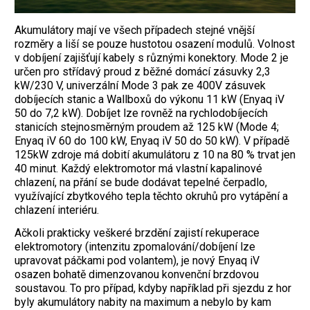
Akumulátory mají ve všech případech stejné vnější
rozměry a liší se pouze hustotou osazení modulů. Volnost
v dobíjení zajišťují kabely s různými konektory. Mode 2 je
určen pro střídavý proud z běžné domácí zásuvky 2,3
kW/230 V, univerzální Mode 3 pak ze 400V zásuvek
dobíjecích stanic a Wallboxů do výkonu 11 kW (Enyaq iV
50 do 7,2 kW). Dobíjet lze rovněž na rychlodobíjecích
stanicích stejnosměrným proudem až 125 kW (Mode 4;
Enyaq iV 60 do 100 kW, Enyaq iV 50 do 50 kW). V případě
125kW zdroje má dobití akumulátoru z 10 na 80 % trvat jen
40 minut. Každý elektromotor má vlastní kapalinové
chlazení, na přání se bude dodávat tepelné čerpadlo,
využívající zbytkového tepla těchto okruhů pro vytápění a
chlazení interiéru.
Ačkoli prakticky veškeré brzdění zajistí rekuperace
elektromotory (intenzitu zpomalování/dobíjení lze
upravovat páčkami pod volantem), je nový Enyaq iV
osazen bohatě dimenzovanou konvenční brzdovou
soustavou. To pro případ, kdyby například při sjezdu z hor
byly akumulátory nabity na maximum a nebylo by kam