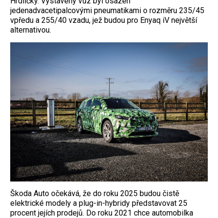
Hrdličky. Vystavený vůz byl osazen
jedenadvacetipalcovými pneumatikami o rozměru 235/45
vpředu a 255/40 vzadu, jež budou pro Enyaq iV největší
alternativou.
Škoda Auto očekává, že do roku 2025 ­budou čistě
elektrické modely a plug-in-hybridy představovat 25
procent jejích prodejů. Do roku 2021 chce automobilka