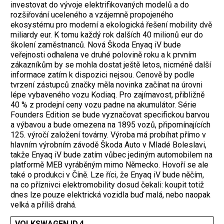
investovat do vývoje elektrifikovaných modelů a do
rozšiřování uceleného a vzájemně propojeného
ekosystému pro moderní a ekologická řešení mobility dvě
miliardy eur. K tomu každý rok dalších 40 milionů eur do
školení zaměstnanců. Nová Škoda Enyaq iV bude
veřejnosti odhalena ve druhé polovině roku a k prvním
zákazníkům by se mohla dostat ještě letos, nicméně další
informace zatím k dispozici nejsou. Cenově by podle
tvrzení zástupců značky měla novinka začínat na úrovni
lépe vybaveného vozu Kodiaq. Pro zajímavost, přibližně
40 % z prodejní ceny vozu padne na akumulátor. Série
Founders Edition se bude vyznačovat specifickou barvou
a výbavou a bude omezena na 1895 vozů, připomínajících
125. výročí založení továrny. Výroba má probíhat přímo v
hlavním výrobním závodě Škoda Auto v Mladé Boleslavi,
takže Enyaq iV bude zatím vůbec jediným automobilem na
platformě MEB vyráběným mimo Německo. Hovoří se ale
také o produkci v Číně. Lze říci, že Enyaq iV bude něčím,
na co příznivci elektromobility dosud čekali: koupit totiž
dnes lze pouze elektrická vozidla buď malá, nebo naopak
velká a příliš drahá.
VOLKSWAGEN ID.4