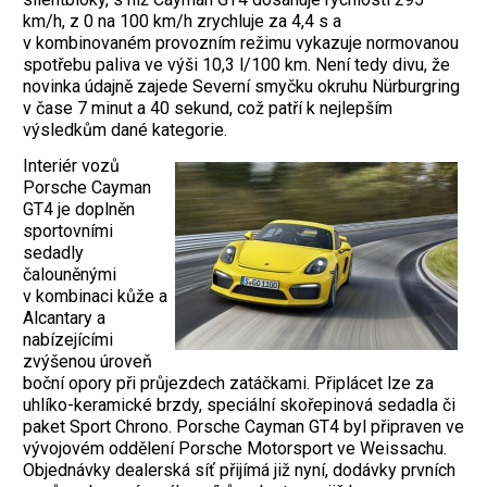
km/h, z 0 na 100 km/h zrychluje za 4,4 s a
v kombinovaném provozním režimu vykazuje normovanou
spotřebu paliva ve výši 10,3 l/100 km. Není tedy divu, že
novinka údajně zajede Severní smyčku okruhu Nürburgring
v čase 7 minut a 40 sekund, což patří k nejlepším
výsledkům dané kategorie.
Interiér vozů
Porsche Cayman
GT4 je doplněn
sportovními
sedadly
čalouněnými
v kombinaci kůže a
Alcantary a
nabízejícími
zvýšenou úroveň
boční opory při průjezdech zatáčkami. Připlácet lze za
uhlíko-keramické brzdy, speciální skořepinová sedadla či
paket Sport Chrono. Porsche Cayman GT4 byl připraven ve
vývojovém oddělení Porsche Motorsport ve Weissachu.
Objednávky dealerská síť přijímá již nyní, dodávky prvních