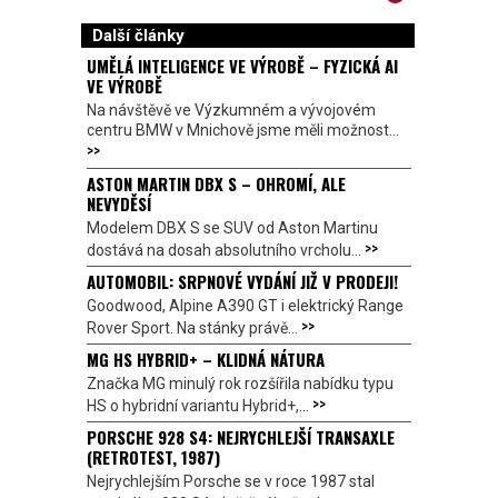
Další články
UMĚLÁ INTELIGENCE VE VÝROBĚ – FYZICKÁ AI
VE VÝROBĚ
Na návštěvě ve Výzkumném a vývojovém
centru BMW v Mnichově jsme měli možnost...
>>
ASTON MARTIN DBX S – OHROMÍ, ALE
NEVYDĚSÍ
Modelem DBX S se SUV od Aston Martinu
>>
dostává na dosah absolutního vrcholu...
AUTOMOBIL: SRPNOVÉ VYDÁNÍ JIŽ V PRODEJI!
Goodwood, Alpine A390 GT i elektrický Range
>>
Rover Sport. Na stánky právě...
MG HS HYBRID+ – KLIDNÁ NÁTURA
Značka MG minulý rok rozšířila nabídku typu
>>
HS o hybridní variantu Hybrid+,...
PORSCHE 928 S4: NEJRYCHLEJŠÍ TRANSAXLE
(RETROTEST, 1987)
Nejrychlejším Porsche se v roce 1987 stal