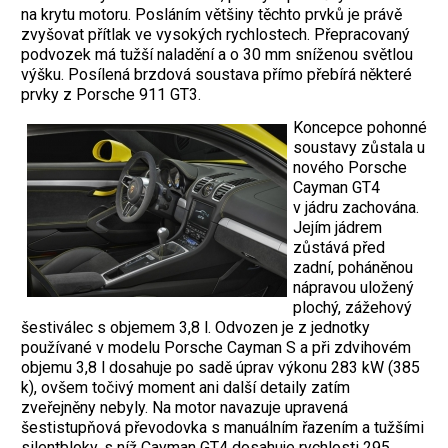
na krytu motoru. Posláním většiny těchto prvků je právě
zvyšovat přítlak ve vysokých rychlostech. Přepracovaný
podvozek má tužší naladění a o 30 mm sníženou světlou
výšku. Posílená brzdová soustava přímo přebírá některé
prvky z Porsche 911 GT3.
Koncepce pohonné
soustavy zůstala u
nového Porsche
Cayman GT4
v jádru zachována.
Jejím jádrem
zůstává před
zadní, poháněnou
nápravou uložený
plochý, zážehový
šestiválec s objemem 3,8 l. Odvozen je z jednotky
používané v modelu Porsche Cayman S a při zdvihovém
objemu 3,8 l dosahuje po sadě úprav výkonu 283 kW (385
k), ovšem točivý moment ani další detaily zatím
zveřejněny nebyly. Na motor navazuje upravená
šestistupňová převodovka s manuálním řazením a tužšími
silentbloky, s níž Cayman GT4 dosahuje rychlosti 295