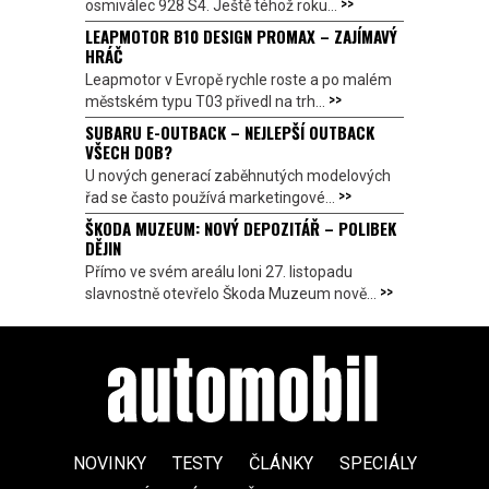
>>
osmiválec 928 S4. Ještě téhož roku...
LEAPMOTOR B10 DESIGN PROMAX – ZAJÍMAVÝ
HRÁČ
Leapmotor v Evropě rychle roste a po malém
>>
městském typu T03 přivedl na trh...
SUBARU E-OUTBACK – NEJLEPŠÍ OUTBACK
VŠECH DOB?
U nových generací zaběhnutých modelových
>>
řad se často používá marketingové...
ŠKODA MUZEUM: NOVÝ DEPOZITÁŘ – POLIBEK
DĚJIN
Přímo ve svém areálu loni 27. listopadu
>>
slavnostně otevřelo Škoda Muzeum nově...
NOVINKY
TESTY
ČLÁNKY
SPECIÁLY