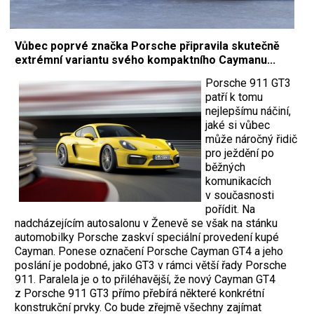
Vůbec poprvé značka Porsche připravila skutečně
extrémní variantu svého kompaktního Caymanu...
Porsche 911 GT3
patří k tomu
nejlepšímu náčiní,
jaké si vůbec
může náročný řidič
pro ježdění po
běžných
komunikacích
v současnosti
pořídit. Na
nadcházejícím autosalonu v Ženevě se však na stánku
automobilky Porsche zaskví speciální provedení kupé
Cayman. Ponese označení Porsche Cayman GT4 a jeho
poslání je podobné, jako GT3 v rámci větší řady Porsche
911. Paralela je o to přiléhavější, že nový Cayman GT4
z Porsche 911 GT3 přímo přebírá některé konkrétní
konstrukční prvky. Co bude zřejmě všechny zajímat