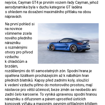
nejvíce, Cayman GT4 je prvním vozem řady Cayman, jehož
aerodynamika byla v duchu kategorie GT laděna
s ohledem na dosažení maximálního přítlaku na obou
nápravách.
Na první pohled si
na novince
všimneme zcela
nového předního
nárazníku
s rozměrnými
otvory pro přívod
vzduchu
k chladičům a
brzdám,
rozdělenými do tří samostatných zón. Spodní hrana je
opatřena lízátkem procházejícím až k náběhům hran
předních blatníků. Kapsy před zadními koly, sloužící
k vedení vzduchu přímo do motorového prostoru, mají
nástavce pro větší účinnost, beze změn se neobešlo ani
zadní čelo karoserie. To vyniká upravenou spodní hranou
nárazníku s difuzorem a párem uprostřed ústících
koncovek výfuku a masivním, pevným přítlačným křídlem