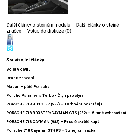
Další články o stejném modelu
|
Další články o stejné
značce
|
Vstup do diskuze (0)
Související články:
Bolid v civilu
Druhé zrození
Macan – páté Porsche
Porche Panamera Turbo - Čtyři pro čtyři
PORSCHE 718 BOXSTER (982) – Turboéra pokračuje
PORSCHE 718 BOXSTER/CAYMAN GTS (982) – Vítané vybroušení
PORSCHE 718 CAYMAN (982) – Prostě skvělé kupé
Porsche 718 Cayman GT4 RS – Strhující hračka