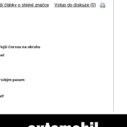
ší články o stejné značce
|
Vstup do diskuze (0)
řejší Corsou na okruhu
pel
erickým pasem
NÝ