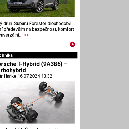
ný druh. Subaru Forester dlouhodobě
zí především na bezpečnost, komfort
niverzální...
>>
chnika
rsche T-Hybrid (9A3B6) –
rbohybrid
tr Hanke 16.07.2024 13:32