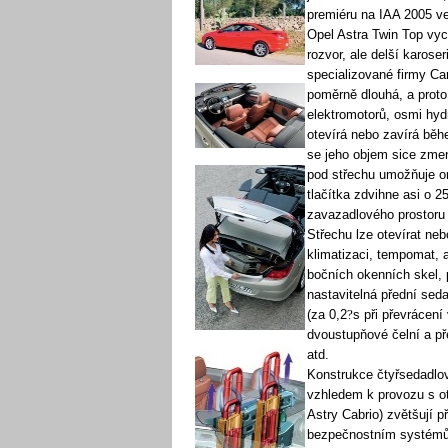
premiéru na IAA 2005 ve
Opel Astra Twin Top vyc
rozvor, ale delší karose
specializované firmy Ca
poměrně dlouhá, a proto k
elektromotorů, osmi hydr
otevírá nebo zavírá běh
se jeho objem sice zmenš
pod střechu umožňuje or
tlačítka zdvihne asi o 2
zavazadlového prostoru 
Střechu lze otevírat neb
klimatizaci, tempomat, 
bočních okenních skel, 
nastavitelná přední seda
(za 0,2
?
s při převrácení
dvoustupňové čelní a př
atd.
Konstrukce čtyřsedadlov
vzhledem k provozu s ot
Astry Cabrio) zvětšují 
bezpečnostním systémům