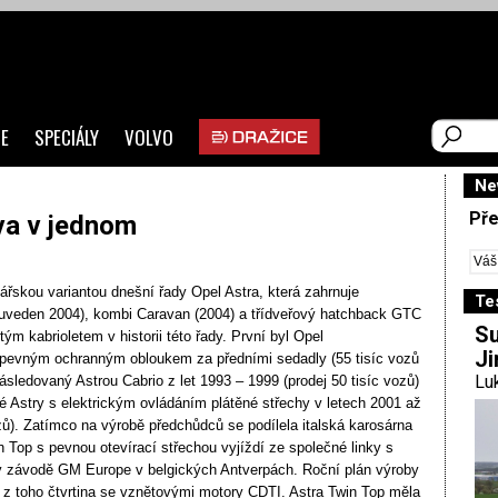
E
SPECIÁLY
VOLVO
Ne
Pře
va v jednom
ářskou variantou dnešní řady Opel Astra, která zahrnuje
Te
(uveden 2004), kombi Caravan (2004) a třídveřový hatchback GTC
Su
tým kabrioletem v historii této řady. První byl Opel
Ji
s pevným ochranným obloukem za předními sedadly (55 tisíc vozů
Luk
ásledovaný Astrou Cabrio z let 1993 – 1999 (prodej 50 tisíc vozů)
né Astry s elektrickým ovládáním plátěné střechy v letech 2001 až
zů). Zatímco na výrobě předchůdců se podílela italská karosárna
 Top s pevnou otevírací střechou vyjíždí ze společné linky s
 závodě GM Europe v belgických Antverpách. Roční plán výroby
7, z toho čtvrtina se vznětovými motory CDTI. Astra Twin Top měla