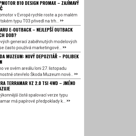
PMOTOR B10 DESIGN PROMAX – ZAJÍMAVÝ
Č
pmotor v Evropě rychle roste a po malém
>>
ském typu T03 přivedl na trh...
ARU E-OUTBACK – NEJLEPŠÍ OUTBACK
CH DOB?
ových generací zaběhnutých modelových
>>
se často používá marketingové...
DA MUZEUM: NOVÝ DEPOZITÁŘ – POLIBEK
N
o ve svém areálu loni 27. listopadu
>>
vnostně otevřelo Škoda Muzeum nově...
RA TERRAMAR VZ 2.0 TSI 4WD – JMÉNO
AZUJE
ýkonnější čistě spalovací verze typu
>>
amar má papírové předpoklady k...