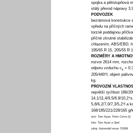
spojka a pětistupňová m
stálý převod nápravy 3,
PODVOZEK
bezrámová konstrukce 
vpředu na příčných ram
torzně poddajnou příčko
příčné zkrutné stabilizá
chlazením, ABS/EBD; hř
195/65 R 15, 205/55 R 1
ROZMĚRY A HMOTNO
rozvor 2614 mm, rozcho
odporu vzduchu c
= 0,3
x
205/440
?
l; objem palivo
kg.
PROVOZNÍ VLASTNOSTI 
největší rychlost 186/2
14,1/11,4/9,5/8,9/10,2
?
s
5,8/6,2/7,0/7,3/5,2
?
l a 
168/185/221/228/165 g/
text: Tom Hyan, Porto Cervo (I)
foto: Tom Hyan a Opel
zdroj: Automobil revue 7/2006