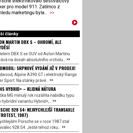
sche elektrifikovalo šestiválcový
xer pro model 911. Zatímco z
ledu marketingu byla...
>>
ší články
ON MARTIN DBX S – OHROMÍ, ALE
YDĚSÍ
elem DBX S se SUV od Aston Martinu
>>
ává na dosah absolutního vrcholu...
OMOBIL: SRPNOVÉ VYDÁNÍ JIŽ V PRODEJI!
dwood, Alpine A390 GT i elektrický Range
>>
r Sport. Na stánky právě...
HS HYBRID+ – KLIDNÁ NÁTURA
ka MG minulý rok rozšířila nabídku typu
>>
 hybridní variantu Hybrid+,...
SCHE 928 S4: NEJRYCHLEJŠÍ TRANSAXLE
TROTEST, 1987)
ychlejším Porsche se v roce 1987 stal
>>
válec 928 S4. Ještě téhož roku...