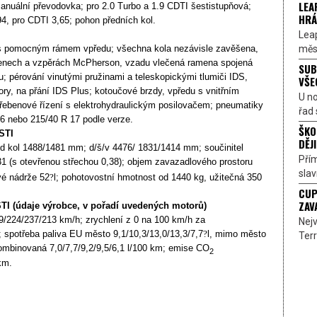
LEA
anuální převodovka; pro 2.0 Turbo a 1.9 CDTI šestistupňová;
HRÁ
94, pro CDTI 3,65; pohon předních kol.
Lea
měst
s pomocným rámem vpředu; všechna kola nezávisle zavěšena,
enech a vzpěrách McPherson, vzadu vlečená ramena spojená
SUB
u; pérování vinutými pružinami a teleskopickými tlumiči IDS,
VŠE
tory, na přání IDS Plus; kotoučové brzdy, vpředu s vnitřním
U n
ebenové řízení s elektrohydraulickým posilovačem; pneumatiky
řad 
6 nebo 215/40 R 17 podle verze.
ŠKO
STI
DĚJI
d kol 1488/1481 mm; d/š/v 4476/ 1831/1414 mm; součinitel
Přím
1 (s otevřenou střechou 0,38); objem zavazadlového prostoru
sla
vé nádrže 52
?
l; pohotovostní hmotnost od 1440 kg, užitečná 350
CUP
ZAV
(údaje výrobce, v pořadí uvedených motorů)
09/224/237/213 km/h; zrychlení z 0 na 100 km/h za
Nejv
; spotřeba paliva EU město 9,1/10,3/13,0/13,3/7,7
?
l, mimo město
Terr
kombinovaná 7,0/7,7/9,2/9,5/6,1 l/100 km; emise CO
2
km.