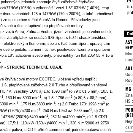
Por
 pohonných jednotek zahrnuje čtyři zážehové čtyřválce,
bo
ort/77
?
kW (105
?
k) a výkonnější verzi 1.8/103
?
kW (140
?
k), resp.
poh
e dvou variantách 125 a 147
?
kW (170 a 200
?
k), a také turbodiesel
k) ze spolupráce s Fiat Auto/Alfa Romeo. Převodovky jsou
lňované a šestistupňové pro přeplňované motory.
vozů Astra, Zafira a Vectra; jízdní vlastnosti jsou velmi dobré,
Dal
ící. Za příplatek se dodává IDS Sport s tužší charakteristikou,
AST
ím elektronickým tlumením, spolu s tlačítkem Sport, upravujícím
NEV
nového pedálu, tlumení i účinek posilovače řízení pro sportovní
Mod
 kola 18“, adaptivní světlomety, pneumatiky run flat 205/ 55 R 16 a
dost
.
AUT
P - STRUČNÉ TECHNICKÉ ÚDAJE
Goo
ové čtyřválcové motory ECOTEC, uložené vpředu napříč;
Rove
 1.6, přeplňované zážehové 2.0 Turbo a přeplňované vznětové
MG 
3
OHC 4V; všechny EU4; a) 1.6: 1598 cm
(o 79 x 81,5 mm), 10,5:1,
Znač
-1
-1
3
n
, 150 N.m/ 3900 min
; b) 1.8: 1796 cm
(o 80,5 x 88,2 mm),
HS o
-1
-1
3
/6300 min
, 175 N.m/3800 min
; c) 2.0 Turbo 170: 1998 cm
(o
POR
-1
-1
?
kW (170
?
k)/5200 min
, 250 N.m/1950 až 4000 min
; d) 2.0
(RE
-1
-1
 147
?
kW (200
?
k)/5400 min
, 262 N.m/4200 min
; e) 1.9 CDTI:
Nejr
-1
m), 17,5:1, 110
?
kW (150
?
k)/4000 min
, 320 N.m/2000 až 2750
osmi
řikování paliva, u CDTI přímé common rail; jednokotoučová suchá