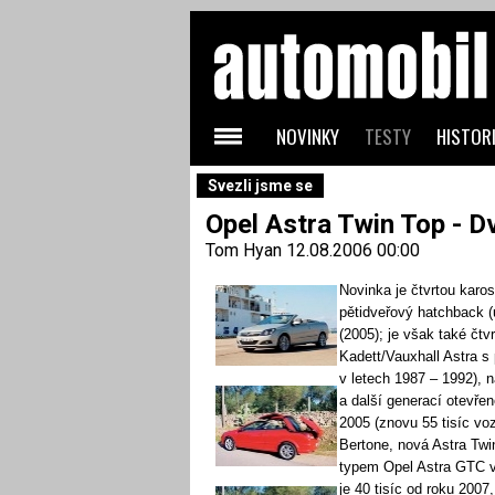
NOVINKY
TESTY
HISTORI
Svezli jsme se
Opel Astra Twin Top - D
Tom Hyan
12.08.2006 00:00
Novinka je čtvrtou karos
pětidveřový hatchback 
(2005); je však také čtvr
Kadett/Vauxhall Astra 
v letech 1987 – 1992), n
a další generací otevře
2005 (znovu 55 tisíc vo
Bertone, nová Astra Twin
typem Opel Astra GTC v
je 40 tisíc od roku 200