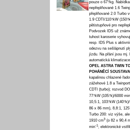
pouze o 67
?
kg. Nabídka
nepřeplňované 1.6 Twinp
přeplňované 2.0 Turbo v
1.9 CDTI/110
?
kW (150
?
pětistupňové pro nepřep
Podvozek IDS už známe z 
tuhost karoserie vyhovuj
resp. IDS Plus s aktivn
odezvu na sešlápnutí ply
jízdu. Na přání jsou mj.
automatická klimatizace
OPEL ASTRA TWIN TO
POHÁNĚCÍ SOUSTAVA
kapalinou chlazené řad
zážehové 1.8 a Twinport
CDTI (turbo); rozvod D
77
?
kW (105
?
k)/6000 mi
10,5:1, 103
?
kW (140
?
k)
86 x 86 mm), 8,8:1, 125
Turbo 200: viz výše, ale
3
1910 cm
(o 82 x 90,4 m
-1
min
; elektronické vst