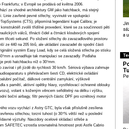
 Frankfurtu; v Evropě se prodává od května 2006.
hází ze shodné architektury GM jako hatchback, má stejný
rii. Linie zavřené pevné střechy, vyvinuté ve spolupráci
rTopSystems (CTS), připomíná legendární kupé Calibra; je
Ji
onstruktéři zvolili třídílné provedení, které se za součinnosti pěti
sá
aulických válců, třinácti čidel a čtrnácti kloubových spojení
a u
em třiceti sekund. Po složení střechy do zavazadlového prostoru
í ze 440 na 205 litrů, ale ukládání zavazadel do spodní části
iginální systém Easy Load, kdy se celá složená střecha po stisku
Te
50
?
mm a usnadňuje tak manipulaci se zavazadly. Podlaha
je proti hatchbacku níž o 30
?
mm.
Po
o zavírat i při jízdě do rychlosti 30 km/h. Sériová výbava zahrnuje
Tu
audioaparaturu s přehrávačem šesti CD, elektrické ovládání
Pe
palubní počítač, dálkové centrální zamykání, výškově
dla s pamětí, aktivní opětky hlavy, vystřelovací ochranné oblouky
 vozu), volant s koženým věncem seřiditelný na délku i výšku,
ední boční airbagy, filtr pevných částic DPF pro vznětový motor
ého vozu vychází z Astry GTC, byla však příslušně zesílena
evřenou střechou, torzní tuhost (o 30
?
% větší než u poslední
přídavné výztuhy. Navzdory ocelové skládací střeše a
 SAFETEC vzrostla srovnatelná hmotnost proti Astře Cabrio