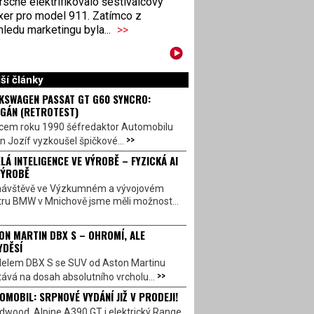
sche elektrifikovalo šestiválcový
xer pro model 911. Zatímco z
ledu marketingu byla...
>>
ší články
KSWAGEN PASSAT GT G60 SYNCRO:
GÁN (RETROTEST)
cem roku 1990 šéfredaktor Automobilu
>>
n Jozíf vyzkoušel špičkové...
LÁ INTELIGENCE VE VÝROBĚ – FYZICKÁ AI
VÝROBĚ
návštěvě ve Výzkumném a vývojovém
tru BMW v Mnichově jsme měli možnost...
ON MARTIN DBX S – OHROMÍ, ALE
YDĚSÍ
elem DBX S se SUV od Aston Martinu
>>
ává na dosah absolutního vrcholu...
OMOBIL: SRPNOVÉ VYDÁNÍ JIŽ V PRODEJI!
dwood, Alpine A390 GT i elektrický Range