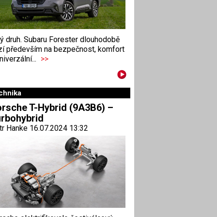
ný druh. Subaru Forester dlouhodobě
zí především na bezpečnost, komfort
niverzální...
>>
chnika
rsche T-Hybrid (9A3B6) –
rbohybrid
tr Hanke 16.07.2024 13:32