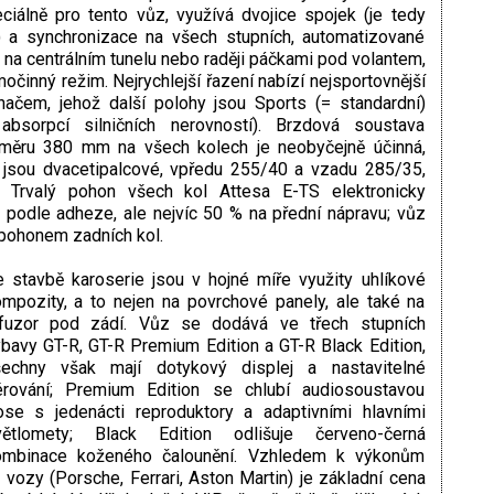
iálně pro tento vůz, využívá dvojice spojek (je tedy
 a synchronizace na všech stupních, automatizované
 na centrálním tunelu nebo raději páčkami pod volantem,
očinný režim. Nejrychlejší řazení nabízí nejsportovnější
načem, jehož další polohy jsou Sports (= standardní)
sorpcí silničních nerovností). Brzdová soustava
ůměru 380 mm na všech kolech je neobyčejně účinná,
t jsou dvacetipalcové, vpředu 255/40 a vzadu 285/35,
 Trvalý pohon všech kol Attesa E-TS elektronicky
 podle adheze, ale nejvíc 50 % na přední nápravu; vůz
 pohonem zadních kol.
 stavbě karoserie jsou v hojné míře využity uhlíkové
mpozity, a to nejen na povrchové panely, ale také na
ifuzor pod zádí. Vůz se dodává ve třech stupních
bavy GT-R, GT-R Premium Edition a GT-R Black Edition,
šechny však mají dotykový displej a nastavitelné
érování; Premium Edition se chlubí audiosoustavou
se s jedenácti reproduktory a adaptivními hlavními
větlomety; Black Edition odlišuje červeno-černá
ombinace koženého čalounění. Vzhledem k výkonům
vozy (Porsche, Ferrari, Aston Martin) je základní cena