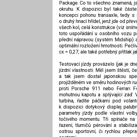
Package. Co to všechno znamená, jsm
okruhu. K dispozici byl také část
koncepci pohonu transaxle, tedy s
o druhý hnací hřídel, jenž jde od pře
všech kol, celá konstrukce (viz sní
toto uspořádání u osobního vozu pa
přední nápravou (systém Midship) 
optimální rozložení hmotnosti. Pečli
cx = 0,27, ale také potřebný přítlak j
Testovací jízdy provázelo (jak je dn
jízdní vlastnosti. Měl jsem štěstí, č
a tak jsem dostal japonskou spec
projížděném ve směru hodinových ruč
proti Porsche 911 nebo Ferrari 
mohutnou kapotu a splývající záď. V
turbína, řadíte páčkami pod vola
k dispozici dotykový displej palub
parametry jízdy podle vlastní volb
točivého momentu. Tři spínače na 
řazení, tlumičů pérování a stabili
ostrou sportovní, či rychlou přep