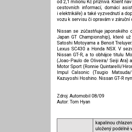
od 2,1 milionu Kč příznivá. Klient n
cestovních informací, domácí asis
i elektrikáře) a také vyzvednutí a d
vozu k servisu či opravám v záruční 
Nissan se zúčastňuje japonského o
Japan GT Championship), které už
Satoshi Motoyama a Benoit Treluyer
Lexus SC430 a Honda NSX. V sezon
Nissan GT-R, a to obhájce titulu 
(Joao-Paulo de Oliveira/ Seiji Ara)
Motor Sport (Ronnie Quintarelli/H
Impul Calsonic (Tsugio Matsuda/S
Kazuyoshi Hoshino. Nissan GT-R nyní 
Zdroj: Automobil 08/09
Autor: Tom Hyan
kapalinou chlaze
uložený podélně v