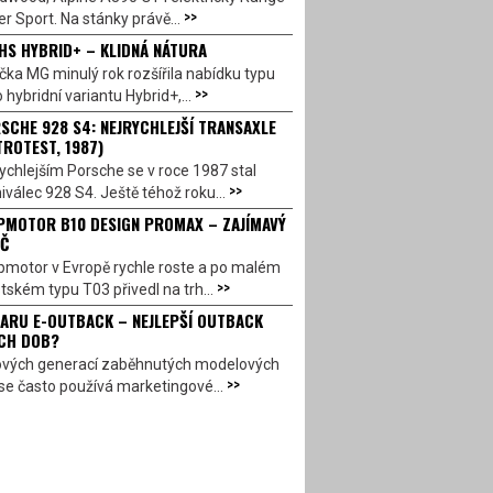
>>
r Sport. Na stánky právě...
HS HYBRID+ – KLIDNÁ NÁTURA
ka MG minulý rok rozšířila nabídku typu
>>
 hybridní variantu Hybrid+,...
SCHE 928 S4: NEJRYCHLEJŠÍ TRANSAXLE
TROTEST, 1987)
ychlejším Porsche se v roce 1987 stal
>>
válec 928 S4. Ještě téhož roku...
PMOTOR B10 DESIGN PROMAX – ZAJÍMAVÝ
Č
pmotor v Evropě rychle roste a po malém
>>
ském typu T03 přivedl na trh...
ARU E-OUTBACK – NEJLEPŠÍ OUTBACK
CH DOB?
ových generací zaběhnutých modelových
>>
se často používá marketingové...