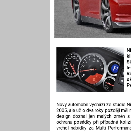
N
k
S
l
R
o
P
Nový automobil vychází ze studie N
2005, ale už o dva roky později měl
design doznal jen malých změn s v
ochranu posádky při případné koliz
vrchol nabídky za Multi Performan