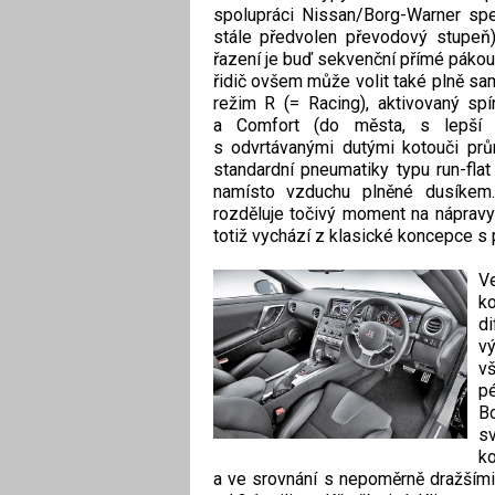
spolupráci Nissan/Borg-Warner spec
stále předvolen převodový stupeň)
řazení je buď sekvenční přímé pákou
řidič ovšem může volit také plně sam
režim R (= Racing), aktivovaný spí
a Comfort (do města, s lepší ab
s odvrtávanými dutými kotouči pr
standardní pneumatiky typu run-fla
namísto vzduchu plněné dusíkem.
rozděluje točivý moment na nápravy
totiž vychází z klasické koncepce s
Ve
ko
d
vý
v
p
Bo
s
k
a ve srovnání s nepoměrně dražšími 