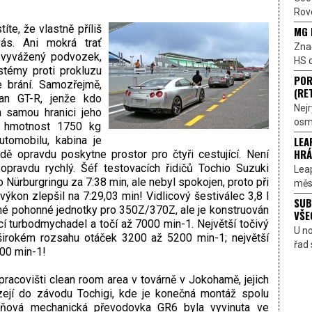
Rove
títe, že vlastně příliš
MG 
vás. Ani mokrá trať
Znač
, vyvážený podvozek,
HS o
stémy proti prokluzu
POR
e brání. Samozřejmě,
(RE
san GT-R, jenže kdo
Nejr
 samou hranici jeho
osmi
á hmotnost 1750 kg
LEA
tomobilu, kabina je
HRÁ
ě opravdu poskytne prostor pro čtyři cestující. Není
pravdu rychlý. Šéf testovacích řidičů Tochio Suzuki
Lea
 Nürburgringu za 7:38 min, ale nebyl spokojen, proto při
měst
ýkon zlepšil na 7:29,03 min! Vidlicový šestiválec 3,8 l
SUB
é pohonné jednotky pro 350Z/370Z, ale je konstruován
VŠE
cí turbodmychadel a točí až 7000 min-1. Největší točivý
U n
irokém rozsahu otáček 3200 až 5200 min-1; největší
řad 
400 min-1!
pracovišti clean room area v továrně v Jokohamě, jejich
ejí do závodu Tochigi, kde je konečná montáž spolu
tupňová mechanická převodovka GR6 byla vyvinuta ve