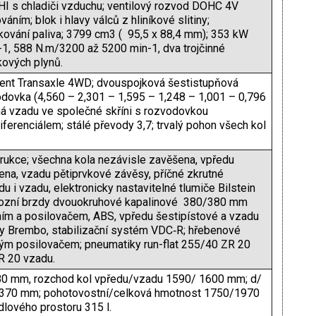
HI s chladiči vzduchu; ventilový rozvod DOHC 4V
váním; blok i hlavy válců z hliníkové slitiny;
ikování paliva; 3799 cm3 ( 95,5 x 88,4 mm); 353 kW
1, 588 N.m/3200 až 5200 min-1, dva trojčinné
kových plynů.
nt Transaxle 4WD; dvouspojková šestistupňová
dovka (4,560 – 2,301 – 1,595 – 1,248 – 1,001 – 0,796
ná vzadu ve společné skříni s rozvodovkou
erenciálem; stálé převody 3,7; trvalý pohon všech kol
ukce; všechna kola nezávisle zavěšena, vpředu
mena, vzadu pětiprvkové závěsy, příčné zkrutné
du i vzadu, elektronicky nastavitelné tlumiče Bilstein
vozní brzdy dvouokruhové kapalinové 380/380 mm
ním a posilovačem, ABS, vpředu šestipístové a vzadu
ny Brembo, stabilizační systém VDC‑R; hřebenové
vým posilovačem; pneumatiky run-flat 255/40 ZR 20
R 20 vzadu.
80 mm, rozchod kol vpředu/vzadu 1590/ 1600 mm; d/
370 mm; pohotovostní/celková hmotnost 1750/1970
lového prostoru 315 l.