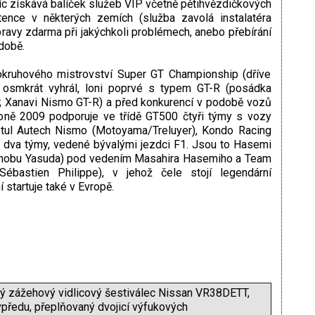
avíc získává balíček služeb VIP včetně pětihvězdičkových
tence v některých zemích (služba zavolá instalatéra
opravy zdarma při jakýchkoli problémech, anebo přebírání
době.
kruhového mistrovství Super GT Championship (dříve
 osmkrát vyhrál, loni poprvé s typem GT-R (posádka
; Xanavi Nismo GT-R) a před konkurencí v podobě vozů
ě 2009 podporuje ve třídě GT500 čtyři týmy s vozy
Motul Autech Nismo (Motoyama/Treluyer), Kondo Racing
 a dva týmy, vedené bývalými jezdci F1. Jsou to Hasemi
ironobu Yasuda) pod vedením Masahira Hasemiho a Team
ébastien Philippe), v jehož čele stojí legendární
startuje také v Evropě.
ný zážehový vidlicový šestiválec Nissan VR38DETT,
předu, přeplňovaný dvojicí výfukových