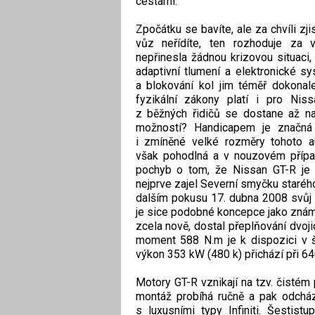
cestami.
Zpočátku se bavíte, ale za chvíli zjis
vůz neřídíte, ten rozhoduje za 
nepřinesla žádnou krizovou situaci
adaptivní tlumení a elektronické sy
a blokování kol jim téměř dokonal
fyzikální zákony platí i pro Nis
z běžných řidičů se dostane až na
možností? Handicapem je značn
i zmíněné velké rozměry tohoto au
však pohodlná a v nouzovém případ
pochyb o tom, že Nissan GT-R je o
nejprve zajel Severní smyčku starého
dalším pokusu 17. dubna 2008 svůj v
je sice podobné koncepce jako znám
zcela nově, dostal přeplňování dvoji
moment 588 N.m je k dispozici v š
výkon 353 kW (480 k) přichází při 6
Motory GT-R vznikají na tzv. čistém 
montáž probíhá ručně a pak odcház
s luxusními typy Infiniti. Šestis