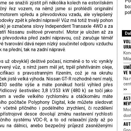
Por
e se snažili zjistit při několika kolech na estorilském
bo
ečný řez vozem, na němž jsme si prohlédli originální
poh
 motorem vpředu a převodovkou vzadu, ale vylepšený
vodovky zpět k přední nápravě! Vůz má totiž trvalý pohon
mek) je označena slovy Independent Transaxle 4WD a za
tří Nissanu světové prvenství. Motor je uložen až za
Dal
a převodovka před zadní nápravou, což zaručuje téměř
VOL
vé tvarování dává nejen nízký součinitel odporu vzduchu
URA
ak na přední, tak na zadní nápravě.
Kon
Mila
es už obvyklé) deštivé počasí, nicméně o to víc vynikly
UMĚ
ervený vůz, s nímž jsem měl jet, trpěl přehříváním oleje,
VE 
ifikaci s pravostranným řízením, což je na okruhu
ek jistě velká výhoda. Nissan GT-R rozhodně není malý,
Na 
cen
F430 sedíte výše a máte poněkud horší výhled přes
>>
idlicový šestiválec 3,8 l/353 kW (480 k) se točí jako
ntem a vedle velkého rychloměru a otáčkoměru máte
AST
ního počítače Polyphony Digital, kde můžete sledovat
NEV
y včetně příčného i podélného zrychlení, či rozdělení
Mod
přístrojové desce dovolují změnu nastavení rychlosti
dost
začního systému VDC-R, a to od relaxační jízdy až po
AUT
ravu na dálnici, anebo bezpečný průjezd zasněženými
Goo