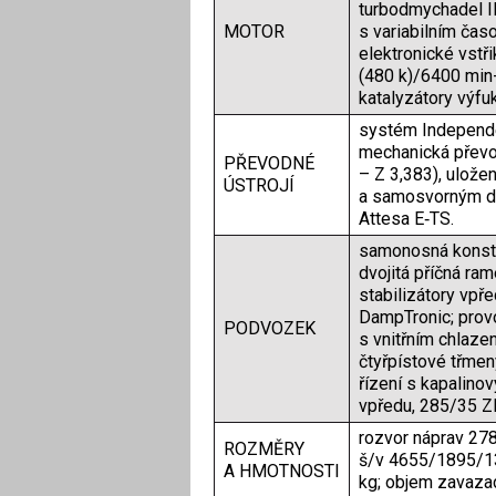
turbodmychadel I
MOTOR
s variabilním časo
elektronické vstř
(480 k)/6400 min-
katalyzátory výfu
systém Independe
mechanická převo
PŘEVODNÉ
– Z 3,383), ulože
ÚSTROJÍ
a samosvorným dif
Attesa E‑TS.
samonosná konstr
dvojitá příčná ra
stabilizátory vpře
DampTronic; pro
PODVOZEK
s vnitřním chlaze
čtyřpístové třme
řízení s kapalino
vpředu, 285/35 Z
rozvor náprav 27
ROZMĚRY
š/v 4655/1895/1
A HMOTNOSTI
kg; objem zavazad