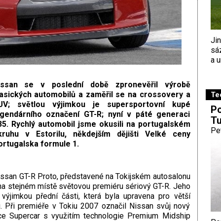
Ji
sá
a u
issan se v poslední době zpronevěřil výrobě
lasických automobilů a zaměřil se na crossovery a
Te
UV; světlou výjimkou je supersportovní kupé
Po
egendárního označení GT-R; nyní v páté generaci
Tu
35. Rychlý automobil jsme okusili na portugalském
Pe
kruhu v Estorilu, někdejším dějišti Velké ceny
ortugalska formule 1.
issan GT-R Proto, představené na Tokijském autosalonu
 na stejném místě světovou premiéru sériový GT-R. Jeho
ýjimkou přední části, která byla upravena pro větší
i. Při premiéře v Tokiu 2007 označil Nissan svůj nový
ce Supercar s využitím technologie Premium Midship