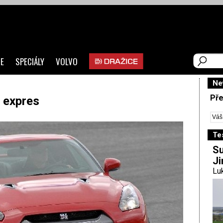
E
SPECIÁLY
VOLVO
Ne
Pře
 expres
Te
Su
Ji
Luk