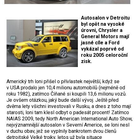
Autosalon v Detroitu
byl opět na vysoké
úrovni, Chrysler a
General Motors mají
jasné cíle a Ford
vykázal poprvé od
roku 2005 celoroční
zisk.
Americký trh loni přišel o přívlastek největší, když se
v USA prodalo jen 10,4 milionu automobilů (nejméně od
roku 1982), zatímco Číňané si koupili 13,6 milionu vozů.
Je ovšem otázkou, jaký bude další vývoj. Ještě před
dvěma lety všichni investovali v Rusku, a dnes z toho mají
starosti, loni tam klesl odbyt o padesát procent! Zatímco
NAIAS 2009, tedy North American International Auto Show,
nejvýznamnější autosalon v Severní Americe, se loni nesl
v duchu obav, jež se vyplnily bankrotem dvou členů
detroitské Velké trojky, letos už byla situace