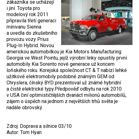
zákazníka se ucházejí
i jiní. Toyota pro
modelový rok 2011
připravila třetí generaci
minivanu Sienna
a uvedla do zkušebního
provozu vozy Prius
Plug-In Hybrid. Novou
americkou automobilkou je Kia Motors Manufacturing
Georgia ve West Pointu, jejíž výrobní linky opustily první
automobily Kia Sorento nové generace už koncem
loňského roku. Korejská společnost CT & T nabízí lehké
užitkové elektromobily podobné známým GEM od
Chryslera, čínský BYD prezentoval už známé hybridní
a čistě elektrické typy.Předpověď odbytu na rok 2010
v USA činí optimističtějších dvanáct milionů automobilů,
zájem o úspěch na jednom z největších trhů světa je
nadále obrovský.
Zdroj: Doprava a silnice 03/10
Autor: Tom Hyan