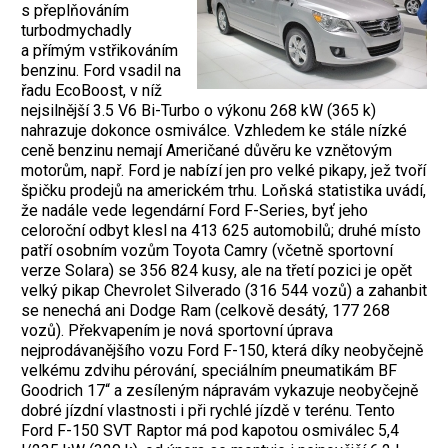
s přeplňováním
turbodmychadly
a přímým vstřikováním
benzinu. Ford vsadil na
řadu EcoBoost, v níž
nejsilnější 3.5 V6 Bi-Turbo o výkonu 268 kW (365 k)
nahrazuje dokonce osmiválce. Vzhledem ke stále nízké
ceně benzinu nemají Američané důvěru ke vznětovým
motorům, např. Ford je nabízí jen pro velké pikapy, jež tvoří
špičku prodejů na americkém trhu. Loňská statistika uvádí,
že nadále vede legendární Ford F-Series, byť jeho
celoroční odbyt klesl na 413 625 automobilů; druhé místo
patří osobním vozům Toyota Camry (včetně sportovní
verze Solara) se 356 824 kusy, ale na třetí pozici je opět
velký pikap Chevrolet Silverado (316 544 vozů) a zahanbit
se nenechá ani Dodge Ram (celkově desátý, 177 268
vozů). Překvapením je nová sportovní úprava
nejprodávanějšího vozu Ford F-150, která díky neobyčejně
velkému zdvihu pérování, speciálním pneumatikám BF
Goodrich 17“ a zesíleným nápravám vykazuje neobyčejně
dobré jízdní vlastnosti i při rychlé jízdě v terénu. Tento
Ford F-150 SVT Raptor má pod kapotou osmiválec 5,4