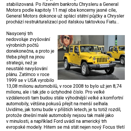
stabilizovaná. Po řízeném bankrotu Chrysleru a General
Motors podle kapitoly 11 mají oba koncerny jasné cíle,
General Motors dokonce už splácí státní půjčky a Chrysler
prochází restrukturalizací pod italskou taktovkou Fiatu…
Nasycený trh
nedovoluje zvyšování
výrobních počtů
donekonečna, a proto je
třeba přejít na jinou
strategii, než je
neustálé navyšování
plánu. Zatímco v roce
1999 se v USA vyrobilo
13,08 milionu automobilů, v roce 2008 to bylo už jen 8,74
milionu, ale i tak jde o úctyhodné číslo. Pro velké
vzdálenosti tam budou stále výhodnější velké a komfortní
automobily, většina pokusů přejít na menší selhala.
Uvidíme, jak tomu bude v příštích letech, je tu totiž rozdíl,
protože dnešní malé automobily nejsou tak malé jako
v minulosti, a například Ford uvádí na americký trh
evropské modely. Hitem se má stát nejen nový Focus třetí