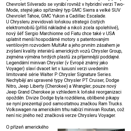
Chevrolet Silverado se vyrábí rovněž v hybridní verzi Two-
Mode, stejně jako spřízněný typ GMC Sierra a velké SUV
Chevrolet Tahoe, GMC Yukon a Cadillac Escalade.
U Chrysleru zrevidovali loňskou strategii čistých
elektromobilů (příliš nákladné a nikoli zcela spolehlivé),
nový šéf Sergio Marchionne od Fiatu chce také v USA
uplatnit menší hospodárné motory s patentovaným
ventilovým rozvodem MultiAir a jeho prvním zásahem je
zvýšení kvality interiérů amerických vozů Chrysler Group,
zejména výměna tvrdých plastů za příjemnější poddajné.
Legendární minivan Chrysler (v Evropě známý jako
Voyager) slaví dvacet let v luxusní verzi uvedením
limitované série Walter P. Chrysler Signature Series.
Nechybějí ani upravené typy Chrysler PT Cruiser, Dodge
Nitro, Jeep Liberty (Cherokee) a Wrangler; pouze nový
Jeep Grand Cherokee je vzhledem k loňské reorganizaci
opožděn. Divize Dodge byla rozdělena, oblíbené pikapy
se nyní prezentují pod samostatnou značkou Ram Trucks.
Volkswagen na americkém trhu nabízí minivan Routan, což
není nic jiného než značková verze Chrysleru Voyager.
O přízeň amerického