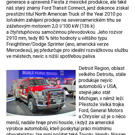
generace a upravená Fiesta z mexické produkce, ale také
náš starý známý Ford Transit Connect, jenž dokonce získal
prestižní titul North American Truck of the Year 2010 po
loňském zahájení prodeje na severoamerickém trhu se
zážehovým motorem 2,0 l/100 kW (136 k)
a čtyřstupňovou samočinnou převodovkou. Jeho rozvor
2910 mm, tedy 80 % této hodnoty u většího typu
Freightliner/Dodge Sprinter (ano, americká verze
Mercedesu), jej předurčuje pro ideální rozvážkovou službu
ve městech, navíc s nižší spotřebou paliva.
Detroit Region, oblast
velkého Detroitu, stále
produkuje nejvíc
automobilů v USA,
stejně jako stát
Michigan, v němž leží.
Přestože Velká trojka
Ford, General Motors
a Chrysler už je o něco
menší, nadále hraje první housle, i když za americké
výrobce automobilů, kteří poskytují práci místnímu
obyvatelstvu, lze nyní počítat také Toyotu, Hondu, Nissan,