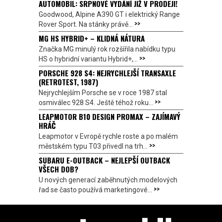
AUTOMOBIL: SRPNOVÉ VYDÁNÍ JIŽ V PRODEJI!
Goodwood, Alpine A390 GT i elektrický Range
>>
Rover Sport. Na stánky právě...
MG HS HYBRID+ – KLIDNÁ NÁTURA
Značka MG minulý rok rozšířila nabídku typu
>>
HS o hybridní variantu Hybrid+,...
PORSCHE 928 S4: NEJRYCHLEJŠÍ TRANSAXLE
(RETROTEST, 1987)
Nejrychlejším Porsche se v roce 1987 stal
>>
osmiválec 928 S4. Ještě téhož roku...
LEAPMOTOR B10 DESIGN PROMAX – ZAJÍMAVÝ
HRÁČ
Leapmotor v Evropě rychle roste a po malém
>>
městském typu T03 přivedl na trh...
SUBARU E-OUTBACK – NEJLEPŠÍ OUTBACK
VŠECH DOB?
U nových generací zaběhnutých modelových
>>
řad se často používá marketingové...