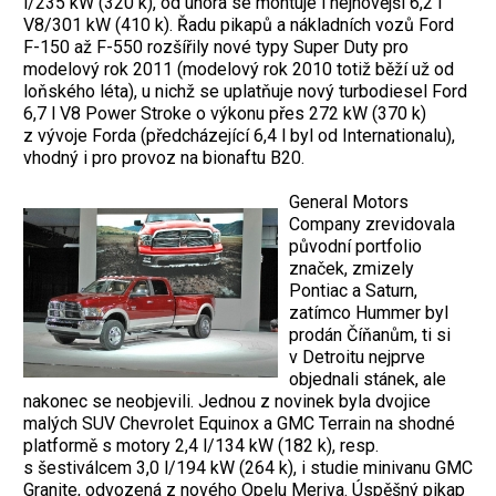
l/235 kW (320 k), od února se montuje i nejnovější 6,2 l
V8/301 kW (410 k). Řadu pikapů a nákladních vozů Ford
F-150 až F-550 rozšířily nové typy Super Duty pro
modelový rok 2011 (modelový rok 2010 totiž běží už od
loňského léta), u nichž se uplatňuje nový turbodiesel Ford
6,7 l V8 Power Stroke o výkonu přes 272 kW (370 k)
z vývoje Forda (předcházející 6,4 l byl od Internationalu),
vhodný i pro provoz na bionaftu B20.
General Motors
Company zrevidovala
původní portfolio
značek, zmizely
Pontiac a Saturn,
zatímco Hummer byl
prodán Číňanům, ti si
v Detroitu nejprve
objednali stánek, ale
nakonec se neobjevili. Jednou z novinek byla dvojice
malých SUV Chevrolet Equinox a GMC Terrain na shodné
platformě s motory 2,4 l/134 kW (182 k), resp.
s šestiválcem 3,0 l/194 kW (264 k), i studie minivanu GMC
Granite, odvozená z nového Opelu Meriva. Úspěšný pikap