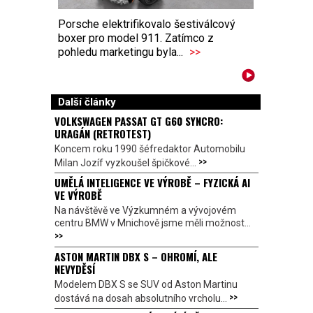
Porsche elektrifikovalo šestiválcový
boxer pro model 911. Zatímco z
pohledu marketingu byla...
>>
Další články
VOLKSWAGEN PASSAT GT G60 SYNCRO:
URAGÁN (RETROTEST)
Koncem roku 1990 šéfredaktor Automobilu
>>
Milan Jozíf vyzkoušel špičkové...
UMĚLÁ INTELIGENCE VE VÝROBĚ – FYZICKÁ AI
VE VÝROBĚ
Na návštěvě ve Výzkumném a vývojovém
centru BMW v Mnichově jsme měli možnost...
>>
ASTON MARTIN DBX S – OHROMÍ, ALE
NEVYDĚSÍ
Modelem DBX S se SUV od Aston Martinu
>>
dostává na dosah absolutního vrcholu...