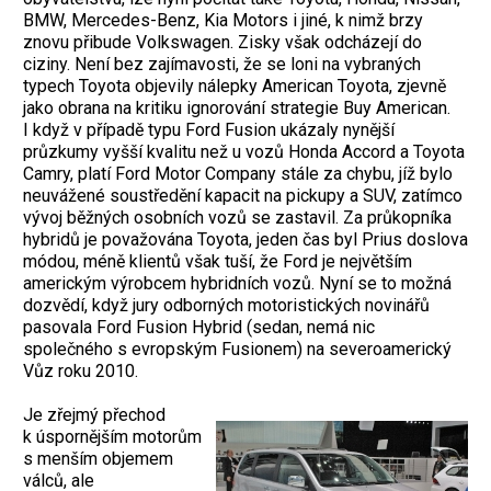
BMW, Mercedes-Benz, Kia Motors i jiné, k nimž brzy
znovu přibude Volkswagen. Zisky však odcházejí do
ciziny. Není bez zajímavosti, že se loni na vybraných
typech Toyota objevily nálepky American Toyota, zjevně
jako obrana na kritiku ignorování strategie Buy American.
I když v případě typu Ford Fusion ukázaly nynější
průzkumy vyšší kvalitu než u vozů Honda Accord a Toyota
Camry, platí Ford Motor Company stále za chybu, jíž bylo
neuvážené soustředění kapacit na pickupy a SUV, zatímco
vývoj běžných osobních vozů se zastavil. Za průkopníka
hybridů je považována Toyota, jeden čas byl Prius doslova
módou, méně klientů však tuší, že Ford je největším
americkým výrobcem hybridních vozů. Nyní se to možná
dozvědí, když jury odborných motoristických novinářů
pasovala Ford Fusion Hybrid (sedan, nemá nic
společného s evropským Fusionem) na severoamerický
Vůz roku 2010.
Je zřejmý přechod
k úspornějším motorům
s menším objemem
válců, ale