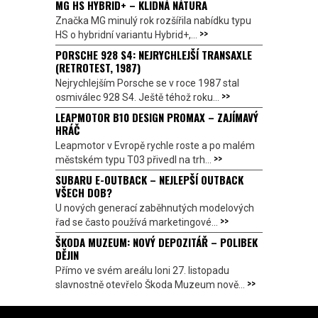
MG HS HYBRID+ – KLIDNÁ NÁTURA
Značka MG minulý rok rozšířila nabídku typu
>>
HS o hybridní variantu Hybrid+,...
PORSCHE 928 S4: NEJRYCHLEJŠÍ TRANSAXLE
(RETROTEST, 1987)
Nejrychlejším Porsche se v roce 1987 stal
>>
osmiválec 928 S4. Ještě téhož roku...
LEAPMOTOR B10 DESIGN PROMAX – ZAJÍMAVÝ
HRÁČ
Leapmotor v Evropě rychle roste a po malém
>>
městském typu T03 přivedl na trh...
SUBARU E-OUTBACK – NEJLEPŠÍ OUTBACK
VŠECH DOB?
U nových generací zaběhnutých modelových
>>
řad se často používá marketingové...
ŠKODA MUZEUM: NOVÝ DEPOZITÁŘ – POLIBEK
DĚJIN
Přímo ve svém areálu loni 27. listopadu
>>
slavnostně otevřelo Škoda Muzeum nově...