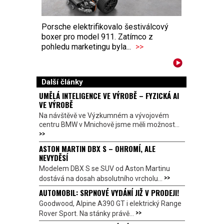
Porsche elektrifikovalo šestiválcový
boxer pro model 911. Zatímco z
pohledu marketingu byla...
>>
Další články
UMĚLÁ INTELIGENCE VE VÝROBĚ – FYZICKÁ AI
VE VÝROBĚ
Na návštěvě ve Výzkumném a vývojovém
centru BMW v Mnichově jsme měli možnost...
>>
ASTON MARTIN DBX S – OHROMÍ, ALE
NEVYDĚSÍ
Modelem DBX S se SUV od Aston Martinu
>>
dostává na dosah absolutního vrcholu...
AUTOMOBIL: SRPNOVÉ VYDÁNÍ JIŽ V PRODEJI!
Goodwood, Alpine A390 GT i elektrický Range
>>
Rover Sport. Na stánky právě...