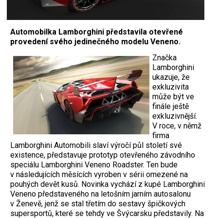
Automobilka Lamborghini představila otevřené
provedení svého jedinečného modelu Veneno.
Značka
Lamborghini
ukazuje, že
exkluzivita
může být ve
finále ještě
exkluzivnější.
V roce, v němž
firma
Lamborghini Automobili slaví výročí půl století své
existence, představuje prototyp otevřeného závodního
speciálu Lamborghini Veneno Roadster. Ten bude
v následujících měsících vyroben v sérii omezené na
pouhých devět kusů. Novinka vychází z kupé Lamborghini
Veneno představeného na letošním jarním autosalonu
v Ženevě, jenž se stal třetím do sestavy špičkových
supersportů, které se tehdy ve Švýcarsku představily. Na