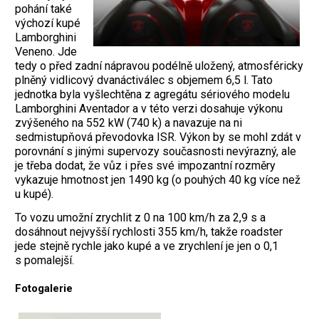
pohání také
výchozí kupé
Lamborghini
Veneno. Jde
tedy o před zadní nápravou podélně uložený, atmosféricky
plněný vidlicový dvanáctiválec s objemem 6,5 l. Tato
jednotka byla vyšlechtěna z agregátu sériového modelu
Lamborghini Aventador a v této verzi dosahuje výkonu
zvýšeného na 552 kW (740 k) a navazuje na ni
sedmistupňová převodovka ISR. Výkon by se mohl zdát v
porovnání s jinými supervozy současnosti nevýrazný, ale
je třeba dodat, že vůz i přes své impozantní rozměry
vykazuje hmotnost jen 1490 kg (o pouhých 40 kg více než
u kupé).
To vozu umožní zrychlit z 0 na 100 km/h za 2,9 s a
dosáhnout nejvyšší rychlosti 355 km/h, takže roadster
jede stejně rychle jako kupé a ve zrychlení je jen o 0,1
s pomalejší.
Fotogalerie