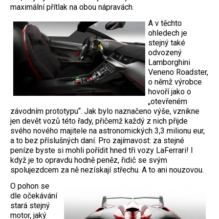
maximální přítlak na obou nápravách.
A v těchto
ohledech je
stejný také
odvozený
Lamborghini
Veneno Roadster,
o němž výrobce
hovoří jako o
„otevřeném
závodním prototypu“. Jak bylo naznačeno výše, vznikne
jen devět vozů této řady, přičemž každý z nich přijde
svého nového majitele na astronomických 3,3 milionu eur,
a to bez příslušných daní. Pro zajímavost: za stejné
peníze byste si mohli pořídit hned tři vozy LaFerrari! I
když je to opravdu hodně peněz, řidič se svým
spolujezdcem za ně nezískají střechu. A to ani nouzovou.
O pohon se
dle očekávání
stará stejný
motor, jaký