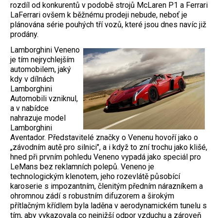
rozdíl od konkurentů v podobě strojů McLaren P1 a Ferrari
LaFerrari ovšem k běžnému prodeji nebude, neboť je
plánována série pouhých tří vozů, které jsou dnes navíc již
prodány.
Lamborghini Veneno
je tím nejrychlejším
automobilem, jaký
kdy v dílnách
Lamborghini
Automobili vzniknul,
a v nabídce
nahrazuje model
Lamborghini
Aventador. Představitelé značky o Venenu hovoří jako o
„závodním autě pro silnici", a i když to zní trochu jako klišé,
hned při prvním pohledu Veneno vypadá jako speciál pro
LeMans bez reklamních polepů. Veneno je
technologickým klenotem, jeho rozevlátě působící
karoserie s impozantním, členitým předním nárazníkem a
ohromnou zádí s robustním difuzorem a širokým
přítlačným křídlem byla laděna v aerodynamickém tunelu s
tím, aby vykazovala co nejnižší odpor vzduchu a zároveň