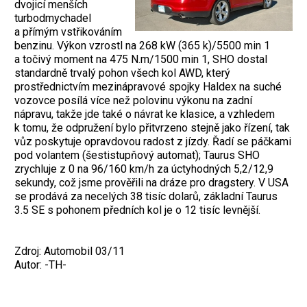
dvojicí menších
turbodmychadel
a přímým vstřikováním
benzinu. Výkon vzrostl na 268 kW (365 k)/5500 min 1
a točivý moment na 475 N.m/1500 min 1, SHO dostal
standardně trvalý pohon všech kol AWD, který
prostřednictvím mezinápravové spojky Haldex na suché
vozovce posílá více než polovinu výkonu na zadní
nápravu, takže jde také o návrat ke klasice, a vzhledem
k tomu, že odpružení bylo přitvrzeno stejně jako řízení, tak
vůz poskytuje opravdovou radost z jízdy. Řadí se páčkami
pod volantem (šestistupňový automat); Taurus SHO
zrychluje z 0 na 96/160 km/h za úctyhodných 5,2/12,9
sekundy, což jsme prověřili na dráze pro dragstery. V USA
se prodává za necelých 38 tisíc dolarů, základní Taurus
3.5 SE s pohonem předních kol je o 12 tisíc levnější.
Zdroj: Automobil 03/11
Autor: -TH-