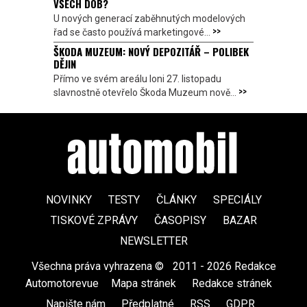
VŠECH DOB?
U nových generací zaběhnutých modelových
>>
řad se často používá marketingové...
ŠKODA MUZEUM: NOVÝ DEPOZITÁŘ – POLIBEK
DĚJIN
Přímo ve svém areálu loni 27. listopadu
>>
slavnostně otevřelo Škoda Muzeum nově...
NOVINKY
TESTY
ČLÁNKY
SPECIÁLY
TISKOVÉ ZPRÁVY
ČASOPISY
BAZAR
NEWSLETTER
Všechna práva vyhrazena ©
|
2011 - 2026 Redakce
Automotorevue
|
Mapa stránek
|
Redakce stránek
|
Napište nám
|
Předplatné
|
RSS
|
GDPR
|