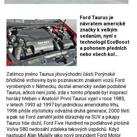
Ford Taurus je
návratem americké
značky k velkým
sedanům, nyní s
technologií EcoBoost
a pohonem předních
nebo všech kol…
Zatímco jméno Taunus jihovýchodní části Porýnské
břidličné vrchoviny bylo poznávacím znakem vozů Ford
vyrobených v Německu, dostal americký sedan podobné
Taurus, ačkoli není jisté, zda v tomto případě byl inspirací
horský hřeben v Anatolii! První Taurus vyjel v roce 1985,
v letech 1993 až 1997 byl jedničkou amerického trhu,
1996 přišla stylisticky odvážná druhá generace, 2000 třetí
a pak se Ford zaměřil ještě důrazněji na SUV a pikapy.
Taurus tiše dožil, Ford Five Hundred na podlahové plošině
Volva S80 nedosáhl zdaleka takových úspěchů. Když
nastoupil Alan Mulally jako nový prezident Ford Motor