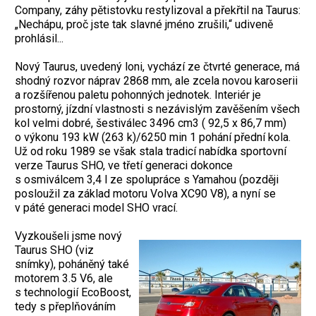
Company, záhy pětistovku restylizoval a překřtil na Taurus:
„Nechápu, proč jste tak slavné jméno zrušili,“ udiveně
prohlásil...
Nový Taurus, uvedený loni, vychází ze čtvrté generace, má
shodný rozvor náprav 2868 mm, ale zcela novou karoserii
a rozšířenou paletu pohonných jednotek. Interiér je
prostorný, jízdní vlastnosti s nezávislým zavěšením všech
kol velmi dobré, šestiválec 3496 cm3 ( 92,5 x 86,7 mm)
o výkonu 193 kW (263 k)/6250 min 1 pohání přední kola.
Už od roku 1989 se však stala tradicí nabídka sportovní
verze Taurus SHO, ve třetí generaci dokonce
s osmiválcem 3,4 l ze spolupráce s Yamahou (později
posloužil za základ motoru Volva XC90 V8), a nyní se
v páté generaci model SHO vrací.
Vyzkoušeli jsme nový
Taurus SHO (viz
snímky), poháněný také
motorem 3.5 V6, ale
s technologií EcoBoost,
tedy s přeplňováním