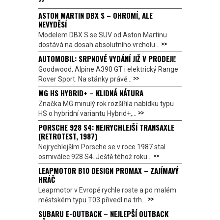
>>
ASTON MARTIN DBX S – OHROMÍ, ALE
NEVYDĚSÍ
Modelem DBX S se SUV od Aston Martinu
>>
dostává na dosah absolutního vrcholu...
AUTOMOBIL: SRPNOVÉ VYDÁNÍ JIŽ V PRODEJI!
Goodwood, Alpine A390 GT i elektrický Range
>>
Rover Sport. Na stánky právě...
MG HS HYBRID+ – KLIDNÁ NÁTURA
Značka MG minulý rok rozšířila nabídku typu
>>
HS o hybridní variantu Hybrid+,...
PORSCHE 928 S4: NEJRYCHLEJŠÍ TRANSAXLE
(RETROTEST, 1987)
Nejrychlejším Porsche se v roce 1987 stal
>>
osmiválec 928 S4. Ještě téhož roku...
LEAPMOTOR B10 DESIGN PROMAX – ZAJÍMAVÝ
HRÁČ
Leapmotor v Evropě rychle roste a po malém
>>
městském typu T03 přivedl na trh...
SUBARU E-OUTBACK – NEJLEPŠÍ OUTBACK