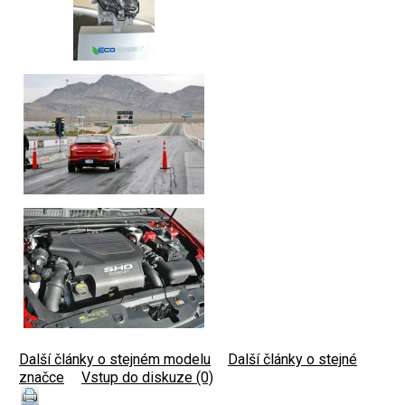
Další články o stejném modelu
|
Další články o stejné
značce
|
Vstup do diskuze (0)