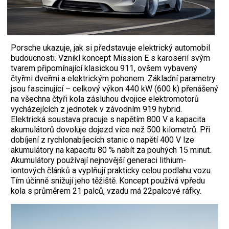
Porsche ukazuje, jak si představuje elektrický automobil
budoucnosti. Vznikl koncept Mission E s karoserií svým
tvarem připomínající klasickou 911, ovšem vybavený
čtyřmi dveřmi a elektrickým pohonem. Základní parametry
jsou fascinující – celkový výkon 440 kW (600 k) přenášený
na všechna čtyři kola zásluhou dvojice elektromotorů
vycházejících z jednotek v závodním 919 hybrid.
Elektrická soustava pracuje s napětím 800 V a kapacita
akumulátorů dovoluje dojezd více než 500 kilometrů. Při
dobíjení z rychlonabíjecích stanic o napětí 400 V lze
akumulátory na kapacitu 80 % nabít za pouhých 15 minut.
Akumulátory používají nejnovější generaci lithium-
iontových článků a vyplňují prakticky celou podlahu vozu.
Tím účinně snižují jeho těžiště. Koncept používá vpředu
kola s průměrem 21 palců, vzadu má 22palcové ráfky.