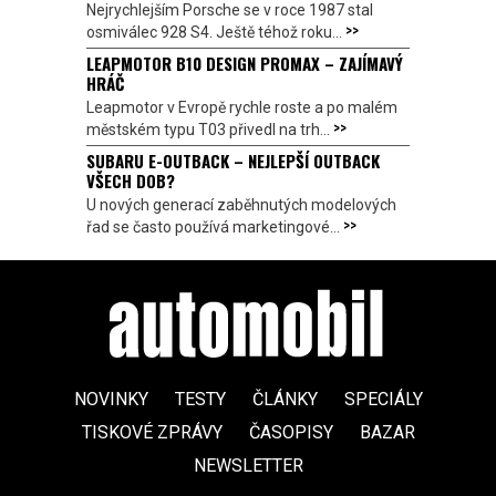
Nejrychlejším Porsche se v roce 1987 stal
>>
osmiválec 928 S4. Ještě téhož roku...
LEAPMOTOR B10 DESIGN PROMAX – ZAJÍMAVÝ
HRÁČ
Leapmotor v Evropě rychle roste a po malém
>>
městském typu T03 přivedl na trh...
SUBARU E-OUTBACK – NEJLEPŠÍ OUTBACK
VŠECH DOB?
U nových generací zaběhnutých modelových
>>
řad se často používá marketingové...
NOVINKY
TESTY
ČLÁNKY
SPECIÁLY
TISKOVÉ ZPRÁVY
ČASOPISY
BAZAR
NEWSLETTER