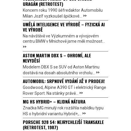
URAGÁN (RETROTEST)
Koncem roku 1990 šéfredaktor Automobilu
>>
Milan Jozíf vyzkoušel špičkové...
UMĚLÁ INTELIGENCE VE VÝROBĚ – FYZICKÁ AI
VE VÝROBĚ
Na návštěvě ve Výzkumném a vývojovém
centru BMW v Mnichově jsme měli možnost...
>>
ASTON MARTIN DBX S – OHROMÍ, ALE
NEVYDĚSÍ
Modelem DBX S se SUV od Aston Martinu
>>
dostává na dosah absolutního vrcholu...
AUTOMOBIL: SRPNOVÉ VYDÁNÍ JIŽ V PRODEJI!
Goodwood, Alpine A390 GT i elektrický Range
>>
Rover Sport. Na stánky právě...
MG HS HYBRID+ – KLIDNÁ NÁTURA
Značka MG minulý rok rozšířila nabídku typu
>>
HS o hybridní variantu Hybrid+,...
PORSCHE 928 S4: NEJRYCHLEJŠÍ TRANSAXLE
(RETROTEST, 1987)