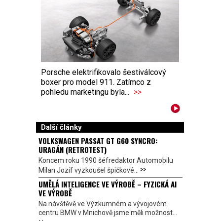
Porsche elektrifikovalo šestiválcový
boxer pro model 911. Zatímco z
pohledu marketingu byla...
>>
Další články
VOLKSWAGEN PASSAT GT G60 SYNCRO:
URAGÁN (RETROTEST)
Koncem roku 1990 šéfredaktor Automobilu
>>
Milan Jozíf vyzkoušel špičkové...
UMĚLÁ INTELIGENCE VE VÝROBĚ – FYZICKÁ AI
VE VÝROBĚ
Na návštěvě ve Výzkumném a vývojovém
centru BMW v Mnichově jsme měli možnost...