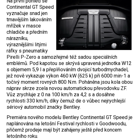
Na první pohled se
Continental GT Speed
vyznačuje snad jen
tmavějším lakováním
mřížek v masce
chladiče a předním
nárazníku,
výraznějšími litými
ráfky s pneumatiky
Pirelli P-Zero a samozřejmé též sadou speciálních
emblémů. Pod kapotou se skrývá upravená jednotka W12
s objemem 5,9 l a přeplňováním dvojicí turbodmychadel,
jež nově vykazuje výkon 460 kW (625 k) při 6000 min-1 a
točivý moment rovných 800 N.m. Poháněna jsou kola obou
náprav skrze zcela novou automatickou převodovku ZF.
Vůz zrychluje z 0 na 100 km/h za 4,2 s a dosáhne
rychlosti 330 km/h, díky čemuž de o vůbec nejrychlejší
sériový automobil značky Bentley.
Premiéra nového modelu Bentley Continental GT Speed je
naplánována na letošní Festival rychlosti v Goodwoodu,
přičemž prodeje mají být zahájeny ještě před koncem
letošního roku.