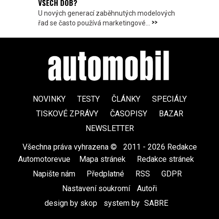
VŠECH DOB?
U nových generací zaběhnutých modelových
>>
řad se často používá marketingové...
NOVINKY
TESTY
ČLÁNKY
SPECIÁLY
TISKOVÉ ZPRÁVY
ČASOPISY
BAZAR
NEWSLETTER
Všechna práva vyhrazena ©
|
2011 - 2026 Redakce
Automotorevue
|
Mapa stránek
|
Redakce stránek
|
Napište nám
|
Předplatné
|
RSS
|
GDPR
|
Nastavení soukromí
Autoři
design by skop
|
system by
SABRE
|