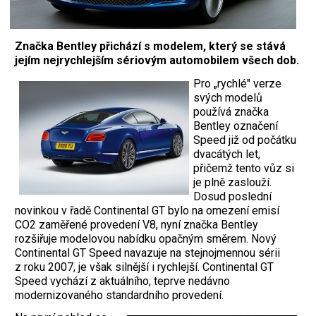
Značka Bentley přichází s modelem, který se stává
jejím nejrychlejším sériovým automobilem všech dob.
Pro „rychlé" verze
svých modelů
používá značka
Bentley označení
Speed již od počátku
dvacátých let,
přičemž tento vůz si
je plně zaslouží.
Dosud poslední
novinkou v řadě Continental GT bylo na omezení emisí
CO2 zaměřené provedení V8, nyní značka Bentley
rozšiřuje modelovou nabídku opačným směrem. Nový
Continental GT Speed navazuje na stejnojmennou sérii
z roku 2007, je však silnější i rychlejší. Continental GT
Speed vychází z aktuálního, teprve nedávno
modernizovaného standardního provedení.