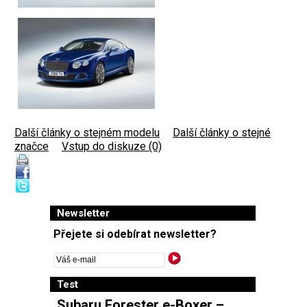
Další články o stejném modelu
|
Další články o stejné
značce
|
Vstup do diskuze (0)
Newsletter
Přejete si odebírat newsletter?
Test
Subaru Forester e-Boxer –