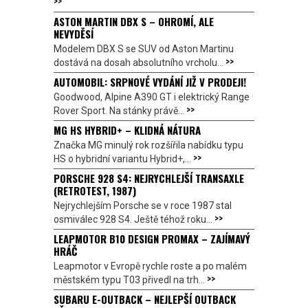
>>
ASTON MARTIN DBX S – OHROMÍ, ALE
NEVYDĚSÍ
Modelem DBX S se SUV od Aston Martinu
>>
dostává na dosah absolutního vrcholu...
AUTOMOBIL: SRPNOVÉ VYDÁNÍ JIŽ V PRODEJI!
Goodwood, Alpine A390 GT i elektrický Range
>>
Rover Sport. Na stánky právě...
MG HS HYBRID+ – KLIDNÁ NÁTURA
Značka MG minulý rok rozšířila nabídku typu
>>
HS o hybridní variantu Hybrid+,...
PORSCHE 928 S4: NEJRYCHLEJŠÍ TRANSAXLE
(RETROTEST, 1987)
Nejrychlejším Porsche se v roce 1987 stal
>>
osmiválec 928 S4. Ještě téhož roku...
LEAPMOTOR B10 DESIGN PROMAX – ZAJÍMAVÝ
HRÁČ
Leapmotor v Evropě rychle roste a po malém
>>
městském typu T03 přivedl na trh...
SUBARU E-OUTBACK – NEJLEPŠÍ OUTBACK