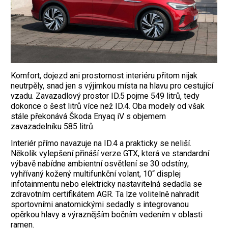
Komfort, dojezd ani prostornost interiéru přitom nijak
neutrpěly, snad jen s výjimkou místa na hlavu pro cestující
vzadu. Zavazadlový prostor ID.5 pojme 549 litrů, tedy
dokonce o šest litrů více než ID.4. Oba modely od však
stále překonává Škoda Enyaq iV s objemem
zavazadelníku 585 litrů.
Interiér přímo navazuje na ID.4 a prakticky se neliší.
Několik vylepšení přináší verze GTX, která ve standardní
výbavě nabídne ambientní osvětlení se 30 odstíny,
vyhřívaný kožený multifunkční volant, 10“ displej
infotainmentu nebo elektricky nastavitelná sedadla se
zdravotním certifikátem AGR. Ta lze volitelně nahradit
sportovními anatomickými sedadly s integrovanou
opěrkou hlavy a výraznějším bočním vedením v oblasti
ramen.