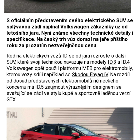
S oficiálním představením svého elektrického SUV se
splývavou zádí napínal Volkswagen zákazníky už od
letošního jara. Nyní známe všechny technické detaily i
specifikace. Na český trh vůz dorazí na jaře příštího
roku za prozatím nezveřejněnou cenu.
Rodina elektrických vozů ID se od jara rozroste o další
SUV, které svojí technikou navazuje na modely
ID.3
a ID.4.
Volkswagen opět použil platformu MEB pro elektromobily,
kterou vozy sdílí například se
Škodou Enyaq iV
. Na rozdíl
od dosud představených elektromobilů německého
koncernu má ID.5 zaujmout výraznějším designem se
svažující se zádí ve stylu kupé a sportovně laděnou verzí
GTX.