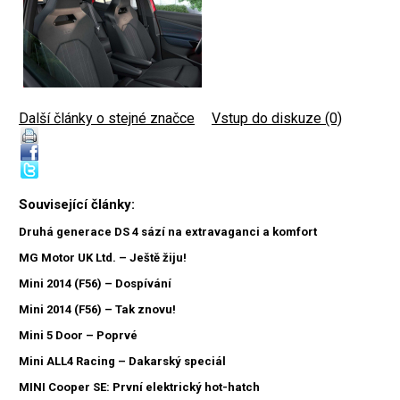
Další články o stejné značce
|
Vstup do diskuze (0)
Související články:
Druhá generace DS 4 sází na extravaganci a komfort
MG Motor UK Ltd. – Ještě žiju!
Mini 2014 (F56) – Dospívání
Mini 2014 (F56) – Tak znovu!
Mini 5 Door – Poprvé
Mini ALL4 Racing – Dakarský speciál
MINI Cooper SE: První elektrický hot-hatch