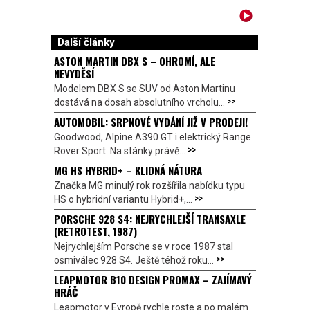
Další články
ASTON MARTIN DBX S – OHROMÍ, ALE
NEVYDĚSÍ
Modelem DBX S se SUV od Aston Martinu
>>
dostává na dosah absolutního vrcholu...
AUTOMOBIL: SRPNOVÉ VYDÁNÍ JIŽ V PRODEJI!
Goodwood, Alpine A390 GT i elektrický Range
>>
Rover Sport. Na stánky právě...
MG HS HYBRID+ – KLIDNÁ NÁTURA
Značka MG minulý rok rozšířila nabídku typu
>>
HS o hybridní variantu Hybrid+,...
PORSCHE 928 S4: NEJRYCHLEJŠÍ TRANSAXLE
(RETROTEST, 1987)
Nejrychlejším Porsche se v roce 1987 stal
>>
osmiválec 928 S4. Ještě téhož roku...
LEAPMOTOR B10 DESIGN PROMAX – ZAJÍMAVÝ
HRÁČ
Leapmotor v Evropě rychle roste a po malém