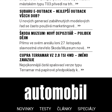
>>
městském typu T03 přivedl na trh...
SUBARU E-OUTBACK – NEJLEPŠÍ OUTBACK
VŠECH DOB?
U nových generací zaběhnutých modelových
>>
řad se často používá marketingové...
ŠKODA MUZEUM: NOVÝ DEPOZITÁŘ – POLIBEK
DĚJIN
Přímo ve svém areálu loni 27. listopadu
>>
slavnostně otevřelo Škoda Muzeum nově...
CUPRA TERRAMAR VZ 2.0 TSI 4WD – JMÉNO
ZAVAZUJE
Nejvýkonnější čistě spalovací verze typu
>>
Terramar má papírové předpoklady k...
NOVINKY
TESTY
ČLÁNKY
SPECIÁLY