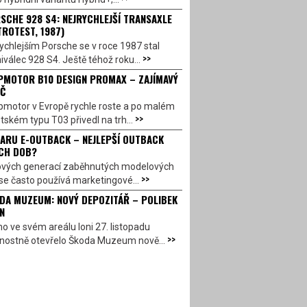
SCHE 928 S4: NEJRYCHLEJŠÍ TRANSAXLE
TROTEST, 1987)
ychlejším Porsche se v roce 1987 stal
>>
válec 928 S4. Ještě téhož roku...
PMOTOR B10 DESIGN PROMAX – ZAJÍMAVÝ
Č
pmotor v Evropě rychle roste a po malém
>>
ském typu T03 přivedl na trh...
ARU E-OUTBACK – NEJLEPŠÍ OUTBACK
CH DOB?
ových generací zaběhnutých modelových
>>
se často používá marketingové...
DA MUZEUM: NOVÝ DEPOZITÁŘ – POLIBEK
N
o ve svém areálu loni 27. listopadu
>>
vnostně otevřelo Škoda Muzeum nově...