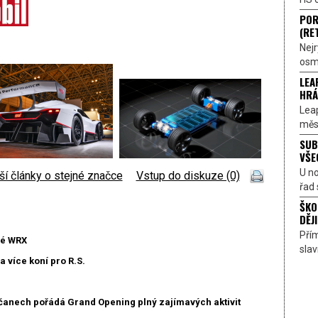
POR
(RE
Nejr
osmi
LEA
HRÁ
Lea
měst
SUB
VŠE
U n
ší články o stejné značce
|
Vstup do diskuze (0)
řad 
ŠKO
DĚJI
Přím
vé WRX
sla
 více koní pro R.S.
čanech pořádá Grand Opening plný zajímavých aktivit