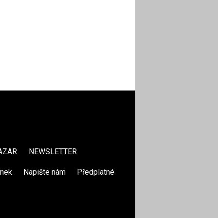
AZAR
NEWSLETTER
ánek
|
Napište nám
|
Předplatné
|