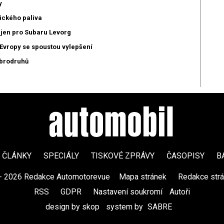
y
ického paliva
ejen pro Subaru Levorg
Evropy se spoustou vylepšení
obrodruhů
ČLÁNKY
SPECIÁLY
TISKOVÉ ZPRÁVY
ČASOPISY
B
- 2026 Redakce Automotorevue
|
Mapa stránek
|
Redakce str
RSS
|
GDPR
|
Nastavení soukromí
Autoři
design by skop
|
system by
SABRE
|