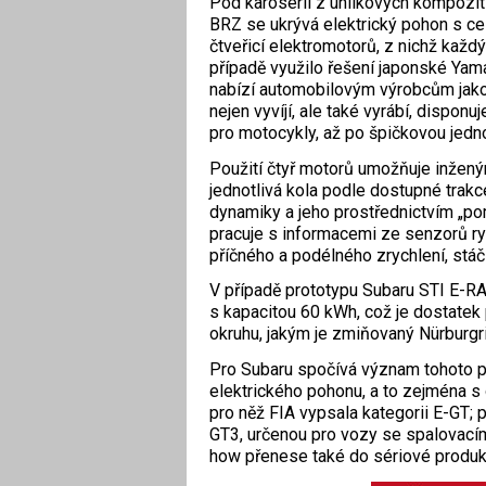
Pod karoserií z uhlíkových kompozitů
BRZ se ukrývá elektrický pohon s 
čtveřicí elektromotorů, z nichž každ
případě využilo řešení japonské Ya
nabízí automobilovým výrobcům jak
nejen vyvíjí, ale také vyrábí, dispon
pro motocykly, až po špičkovou jedn
Použití čtyř motorů umožňuje inžený
jednotlivá kola podle dostupné trak
dynamiky a jeho prostřednictvím „po
pracuje s informacemi ze senzorů rych
příčného a podélného zrychlení, stáči
V případě prototypu Subaru STI E-RA 
s kapacitou 60 kWh, což je dostatek 
okruhu, jakým je zmiňovaný Nürburgr
Pro Subaru spočívá význam tohoto pr
elektrického pohonu, a to zejména s
pro něž FIA vypsala kategorii E-GT; 
GT3, určenou pro vozy se spalovací
how přenese také do sériové produk