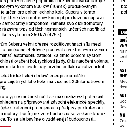
Por
 s přídí vzdáleně připomínající závodní variantu kupé
bo
celkovým výkonem 800 kW (1088 k) produkovaným
poh
ý je určen pro pohon jednoho kola. Subaru v tomto
mahy, které dvoumotorový koncept pro každou nápravu
o samostatný komponent. Yamaha své elektromotory
uje různými typy od těch nejmenších, určených například
Dal
otku s výkonem 350 kW (476 k).
UMĚ
rům Subaru velmi přesně rozdělovat hnací sílu mezi
VE 
ce a současně efektivně pracovat s vektorovým řízením
Na 
máhat“ automobilu zatáčet. Za tímto účelem systém
cen
>>
losti otáčení kol, rychlosti jízdy, úhlu natočení volantu,
vosti kolem svislé osy, brzdného tlaku a zatížení kol.
AST
NEV
elektrické trakci dodává energii akumulátor
pro zajetí rychlého kola i na více než 20kilometrovém
Mod
ing.
dost
AUT
ototypu v možnosti učit se maximalizovat potenciál
Goo
 ohledem na připravované závodní elektrické speciály,
Rove
půjde o kategorii propojenou s předpisy pro kategorii
mi motory. Doufejme, že v budoucnu se získané know-
MG 
ce. To se ale bavíme o vzdálenější budoucnosti…
Znač
HS o