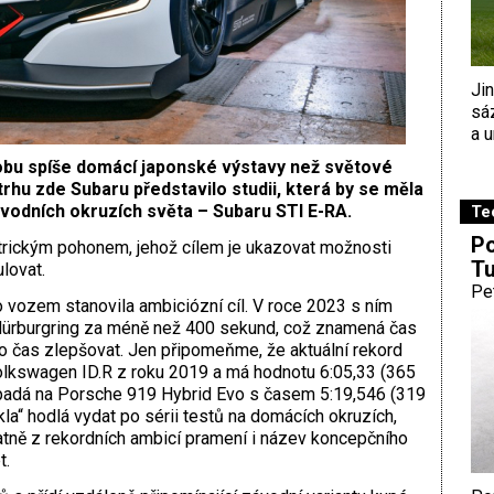
Ji
sá
a u
obu spíše domácí japonské výstavy než světové
hu zde Subaru představilo studii, která by se měla
ávodních okruzích světa – Subaru STI E-RA.
Te
Po
trickým pohonem, jehož cílem je ukazovat možnosti
Tu
ulovat.
Pe
to vozem stanovila ambiciózní cíl. V roce 2023 s ním
Nürburg­ring za méně než 400 sekund, což znamená čas
to čas zlepšovat. Jen připomeňme, že aktuální rekord
olkswagen ID.R z roku 2019 a má hodnotu 6:05,33 (365
ipadá na Porsche 919 Hybrid Evo s časem 5:19,546 (319
a“ hodlá vydat po sérii testů na domácích okruzích,
tatně z rekordních ambicí pramení i název koncepčního
t.