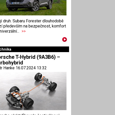
ný druh. Subaru Forester dlouhodobě
zí především na bezpečnost, komfort
niverzální...
>>
chnika
rsche T-Hybrid (9A3B6) –
rbohybrid
tr Hanke 16.07.2024 13:32