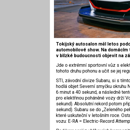
Tokijský autosalon měl letos pod
automobilové show. Na domácím tr
v blízké budoucnosti objevit na z
Jde o extrémní sportovní vůz s elek
tohoto druhu pohonu a učit se jej reg
STI, závodní divize Subaru, si s tím
hodlá objet Severní smyčku okruhu 
6 minut a 40 sekund, a následně ten
pro elektřinou poháněné vozy drží V
sekund). Absolutní rekord potom př
sekund). Subaru se do „Zeleného pekl
které uskuteční v letošním roce. Os
vozu: E-RA = Electric-Record Attemp