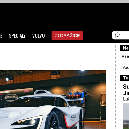
E
SPECIÁLY
VOLVO
Ne
Pře
Te
Su
Ji
Luk