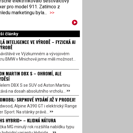
sche elektrifikovalo šestiválcový
xer pro model 911. Zatímco z
ledu marketingu byla...
>>
ší články
LÁ INTELIGENCE VE VÝROBĚ – FYZICKÁ AI
VÝROBĚ
návštěvě ve Výzkumném a vývojovém
tru BMW v Mnichově jsme měli možnost...
ON MARTIN DBX S – OHROMÍ, ALE
YDĚSÍ
elem DBX S se SUV od Aston Martinu
>>
ává na dosah absolutního vrcholu...
OMOBIL: SRPNOVÉ VYDÁNÍ JIŽ V PRODEJI!
dwood, Alpine A390 GT i elektrický Range
>>
r Sport. Na stánky právě...
HS HYBRID+ – KLIDNÁ NÁTURA
ka MG minulý rok rozšířila nabídku typu
>>
 hybridní variantu Hybrid+,...