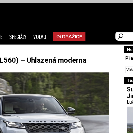
E
SPECIÁLY
VOLVO
Ne
Pře
560) – Uhlazená moderna
Te
Su
Ji
Luk