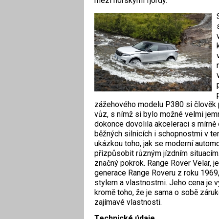
mezi norskými fjordy.
zážehového modelu P380 si člověk při
vůz, s nímž si bylo možné velmi jemn
dokonce dovolila akceleraci s mírně
běžných silnicích i schopnostmi v te
ukázkou toho, jak se moderní autom
přizpůsobit různým jízdním situacím.
značný pokrok.
Range Rover Velar, j
generace Range Roveru z roku 1969,
stylem a vlastnostmi. Jeho cena je v
kromě toho, že je sama o sobě záruko
zajímavé vlastnosti.
Technické údaje