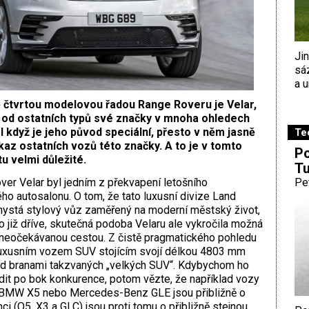
Ji
sá
a u
 čtvrtou modelovou řadou Range Roveru je Velar,
 od ostatních typů své značky v mnoha ohledech
 I když je jeho původ speciální, přesto v něm jasně
Te
dkaz ostatních vozů této značky. A to je v tomto
Po
 velmi důležité.
Tu
ver Velar byl jedním z překvapení letošního
Pe
o autosalonu. O tom, že tato luxusní divize Land
hystá stylový vůz zaměřený na moderní městský život,
o již dříve, skutečná podoba Velaru ale vykročila možná
neočekávanou cestou. Z čistě pragmatického pohledu
 luxusním vozem SUV stojícím svojí délkou 4803 mm
ed branami takzvaných „velkých SUV“. Kdybychom ho
dit po bok konkurence, potom vězte, že například vozy
 BMW X5 nebo Mercedes-Benz GLE jsou přibližně o
i (Q5, X3 a GLC) jsou proti tomu o přibližně stejnou