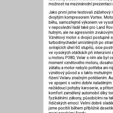
možnost na mezinárodní prezentaci n
Jako první jsme testovali zážehový
dvojitým kompresorem Vortex. Motor 
běhu, samozřejmě výkonem ve vysok
v neposlední řadě také pro Land Rov
hutným, ale ne agresivním zvukovým
Vznětový motor s dvojicí postupně 
turbodmychadel umístěných po straná
svírajících úhel 60 stupňů, sice postr
ve vysokých otáčkách při intenzivní 
u motoru P380, Velar s ním ale byl 
moment vznětového motoru, dosahovan
zátahu a motor nebylo potřeba ani n
vznětový původ a s takto mohutným v
řízení Velaru značným potěšením. A
ve spojení s velmi dobře naladěným
nežádoucí pohyby karoserie, a přitom
komfort zaměřený automobil díky t
fyzikálními zákony, působícími na ta
řidičských emocí. Velmi dobré sladě
jsme pocítili během přibližně deseti