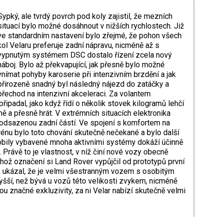
Sypký, ale tvrdý povrch pod koly zajistil, že mezních
situací bylo možné dosáhnout v nižších rychlostech. Již
ve standardním nastavení bylo zřejmé, že pohon všech
kol Velaru preferuje zadní nápravu, nicméně až s
vypnutým systémem DSC dostalo řízení zcela nový
náboj. Bylo až překvapující, jak přesně bylo možné
vnímat pohyby karoserie při intenzivním brzdění a jak
přirozeně snadný byl následný nájezd do zatáčky a
přechod na intenzivní akceleraci. Za volantem
padal, jako když řídí o několik stovek kilogramů lehčí
ě a přesně hrát. V extrémních situacích elektronika
 odsazenou zadní částí. Ve spojení s komfortem na
rénu bylo toto chování skutečně nečekané a bylo další
obily vybavené mnoha aktivními systémy dokáží účinně
 Právě to je vlastnost, v níž činí nové vozy obecně
ehož označení si Land Rover vypůjčil od prototypů první
 ukázal, že je velmi všestranným vozem s osobitým
yšší, než bývá u vozů této velikosti zvykem, nicméně
u značné exkluzivity, za ni Velar nabízí skutečně velmi