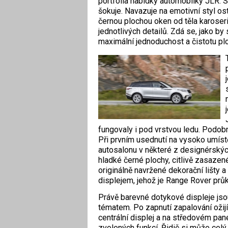
portfolia nabídky automobilky JLR. 
šokuje. Navazuje na emotivní styl os
černou plochou oken od těla karoser
jednotlivých detailů. Zdá se, jako b
maximální jednoduchost a čistotu ploc
fungovaly i pod vrstvou ledu. Podobn
Při prvním usednutí na vysoko umístě
autosalonu v některé z designérských
hladké černé plochy, citlivě zasazen
originálně navržené dekorační lišty a
displejem, jehož je Range Rover prů
Právě barevné dotykové displeje js
tématem. Po zapnutí zapalování ožijí 
centrální displej a na středovém pan
zvolených funkcí. Řidič si může celý