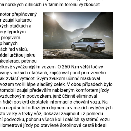
a norských silnicích i v tamním terénu vyzkoušet.
 motor přeplňovaný
zaujal kulturou
ých otáčkách a
ery typickým
 projevem.
spínaných
ch řad válců,
ádal určitou jiskru
akceleraci, patrnou
celkově vyváženějším vozem. O 250 N.m větší točivý
ý v nižších otáčkách, zajišťoval pocit přirozeného
ijak zvlášť vytáčet. Svým zvukem účinně maskoval
ozem tvořil lépe sladěný celek. V obou případech bylo
utomobil zaujal především nabízeným komfortem jízdy
 vzduchovým podvozkem, jenž účinně eliminoval
 řidiči poskytl dostatek informací o chování vozu. Na
omu nepůsobil odtažitým dojmem a v mezích vytýčených
kto velký a těžký vůz, dokázal zaujmout i z pohledu
ní podvozku, pohonu všech kol i dalších systémů vozu
kilometrové jízdy po otevřené šotolinové cestě kdesi