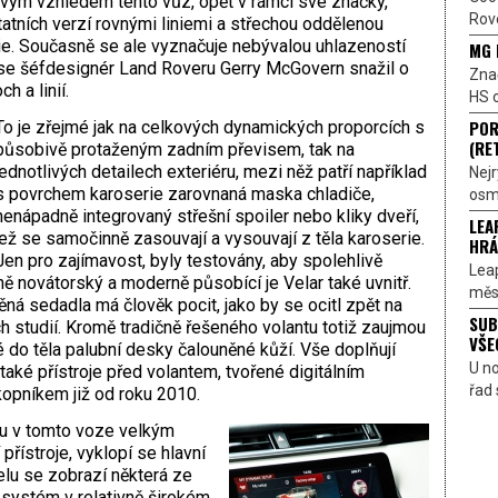
Svým vzhledem tento vůz, opět v rámci své značky,
Rove
tatních verzí rovnými liniemi a střechou oddělenou
ie. Současně se ale vyznačuje nebývalou uhlazeností
MG 
y se šéfdesignér Land Roveru Gerry McGovern snažil o
Znač
h a linií.
HS o
POR
To je zřejmé jak na celkových dynamických proporcích s
(RE
působivě protaženým zadním převisem, tak na
jednotlivých detailech exteriéru, mezi něž patří například
Nejr
s povrchem karoserie zarovnaná maska chladiče,
osmi
nenápadně integrovaný střešní spoiler nebo kliky dveří,
LEA
jež se samočinně zasouvají a vysouvají z těla karoserie.
HRÁ
Jen pro zajímavost, byly testovány, aby spolehlivě
Lea
ě novátorský a moderně působící je Velar také uvnitř.
měst
ná sedadla má člověk pocit, jako by se ocitl zpět na
SUB
 studií. Kromě tradičně řešeného volantu totiž zaujmou
VŠE
é do těla palubní desky čalouněné kůží. Vše doplňují
U n
 také přístroje před volantem, tvořené digitálním
řad 
kopníkem již od roku 2010.
ou v tomto voze velkým
přístroje, vyklopí se hlavní
elu se zobrazí některá ze
 systém v relativně širokém