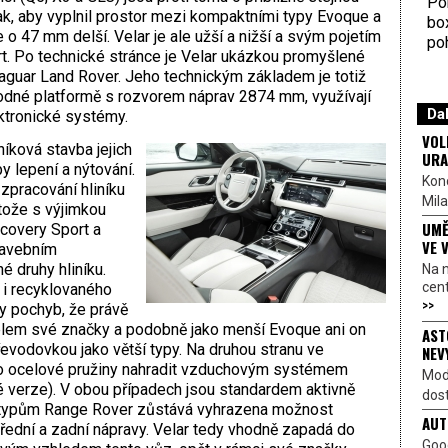
Por
ak, aby vyplnil prostor mezi kompaktními typy Evoque a
bo
o 47 mm delší. Velar je ale užší a nižší a svým pojetím
poh
rt. Po technické stránce je Velar ukázkou promyšlené
aguar Land Rover. Jeho technickým základem je totiž
odné platformě s rozvorem náprav 2874 mm, využívají
Dal
ktronické systémy.
VOL
níková stavba jejich
URA
y lepení a nýtování.
Kon
 zpracování hliníku
Mila
tože s výjimkou
UMĚ
covery Sport a
VE 
tavebním
é druhy hliníku.
Na 
cen
 i recyklovaného
>>
dy pochyb, že právě
delem své značky a podobně jako menší Evoque ani on
AST
vodovkou jako větší typy. Na druhou stranu ve
NEV
ho ocelové pružiny nahradit vzduchovým systémem
Mod
é verze). V obou případech jsou standardem aktivně
dost
m typům Range Rover zůstává vyhrazena možnost
AUT
přední a zadní nápravy. Velar tedy vhodně zapadá do
Goo