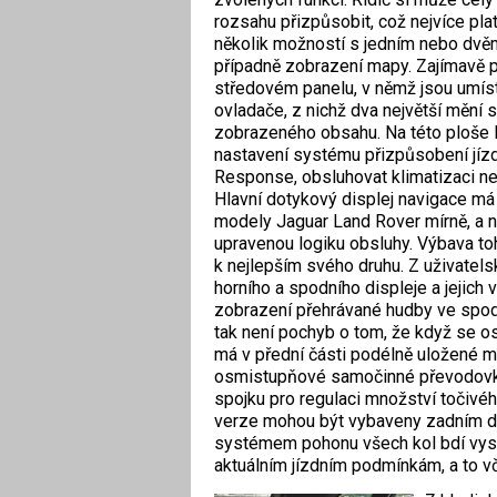
rozsahu přizpůsobit, což nejvíce platí
několik možností s jedním nebo dvěm
případně zobrazení mapy. Zajímavě po
středovém panelu, v němž jsou umís
ovladače, z nichž dva největší mění s
zobrazeného obsahu. Na této ploše 
nastavení systému přizpůsobení jízd
Response, obsluhovat klimatizaci n
Hlavní dotykový displej navigace má
modely Jaguar Land Rover mírně, a nu
upravenou logiku obsluhy. Výbava to
k nejlepším svého druhu. Z uživatel
horního a spodního displeje a jejich 
zobrazení přehrávané hudby ve spodní
tak není pochyb o tom, že když se o
má v přední části podélně uložené mo
osmistupňové samočinné převodovky
spojku pro regulaci množství točivé
verze mohou být vybaveny zadním dif
systémem pohonu všech kol bdí vysp
aktuálním jízdním podmínkám, a to vč