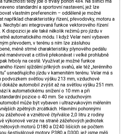
a funkčnosti tedy jde o trvalý pohon 4x4. Na silnici má
praveno standardní a sportovní nastavení, jež lze
bovat vlastním preferencím – odděleně je možné
t například charakteristiky řízení, převodovky, motoru a
 Nechybí ani integrovaná funkce vektorového řízení
 K dispozici je ale také několik režimů pro jízdu v
četně automatického módu. I když Velar není vybaven
ným převodem, v terénu s ním lze zásluhou
bené, méně strmé charakteristiky plynového pedálu
ně manévrovat a citlivě překonávat i velké prohlubně
ak hrboly na cestě. Využívat je možné funkce
aného řízení sjíždění příkrých svahů, ale též „terénního
“ usnadňujícího jízdu v kamenitém terénu. Velar má s
 podvozkem světlou výšku 213 mm, vzduchové
í dokáže automobil zvýšit až na světlou výšku 251 mm.
chází k automatickému snížení o 10 mm a při
 standardní pozice o 40 mm. Se vzduchovým
automobil může být vybaven i ultrazvukovým měřením
 vnějších zpětných zrcátkách. Hlavními pohonnými
ou zážehové a vznětové čtyřválce 2,0 litru z rodiny
dvě výkonové verze na straně zážehových jednotek
vznětových motorů D180 a D240 lišících se počtem
sou šestiválcové motory P380 a D300, jež jsme měli