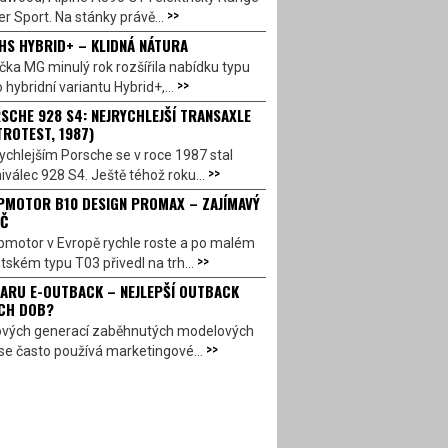
>>
r Sport. Na stánky právě...
HS HYBRID+ – KLIDNÁ NÁTURA
ka MG minulý rok rozšířila nabídku typu
>>
 hybridní variantu Hybrid+,...
SCHE 928 S4: NEJRYCHLEJŠÍ TRANSAXLE
TROTEST, 1987)
ychlejším Porsche se v roce 1987 stal
>>
válec 928 S4. Ještě téhož roku...
PMOTOR B10 DESIGN PROMAX – ZAJÍMAVÝ
Č
pmotor v Evropě rychle roste a po malém
>>
ském typu T03 přivedl na trh...
ARU E-OUTBACK – NEJLEPŠÍ OUTBACK
CH DOB?
ových generací zaběhnutých modelových
>>
se často používá marketingové...