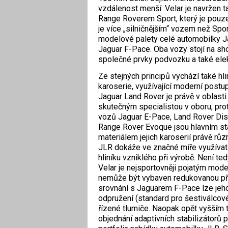
vzdálenost menší. Velar je navržen t
Range Roverem Sport, který je pouze 
je více „silničnějším“ vozem než Spo
modelové palety celé automobilky J
Jaguar F-Pace. Oba vozy stojí na sh
společné prvky podvozku a také ele
Ze stejných principů vychází také hli
karoserie, využívající moderní postup
Jaguar Land Rover je právě v oblasti
skutečným specialistou v oboru, pro
vozů Jaguar E-Pace, Land Rover Dis
Range Rover Evoque jsou hlavním s
materiálem jejich karoserií právě různ
JLR dokáže ve značné míře využívat
hliníku vzniklého při výrobě. Není te
Velar je nejsportovněji pojatým mo
nemůže být vybaven redukovanou pře
srovnání s Jaguarem F-Pace lze je
odpružení (standard pro šestiválcov
řízené tlumiče. Naopak opět vyšší
objednání adaptivních stabilizátorů 