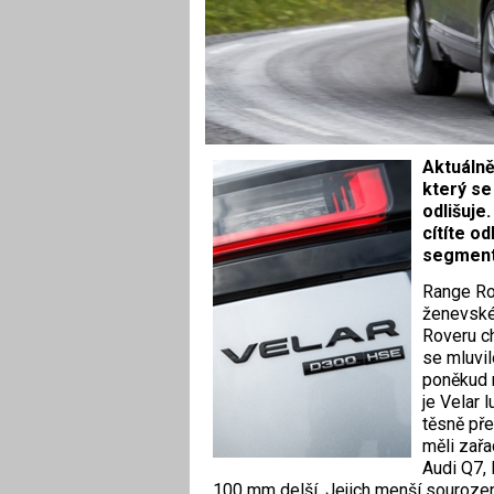
Aktuálně
který se
odlišuje.
cítíte o
segmentu
R
ange Ro
ženevskéh
Roveru c
se mluvil
poněkud 
je Velar
těsně př
měli zařa
Audi Q7,
100 mm delší. Jejich menší sourozenc