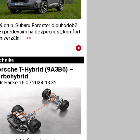
ný druh. Subaru Forester dlouhodobě
zí především na bezpečnost, komfort
niverzální...
>>
chnika
rsche T-Hybrid (9A3B6) –
rbohybrid
tr Hanke 16.07.2024 13:32