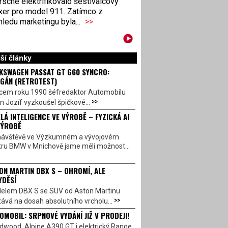
sche elektrifikovalo šestiválcový
xer pro model 911. Zatímco z
ledu marketingu byla...
>>
ší články
KSWAGEN PASSAT GT G60 SYNCRO:
GÁN (RETROTEST)
cem roku 1990 šéfredaktor Automobilu
>>
n Jozíf vyzkoušel špičkové...
LÁ INTELIGENCE VE VÝROBĚ – FYZICKÁ AI
VÝROBĚ
návštěvě ve Výzkumném a vývojovém
tru BMW v Mnichově jsme měli možnost...
ON MARTIN DBX S – OHROMÍ, ALE
YDĚSÍ
elem DBX S se SUV od Aston Martinu
>>
ává na dosah absolutního vrcholu...
OMOBIL: SRPNOVÉ VYDÁNÍ JIŽ V PRODEJI!
dwood, Alpine A390 GT i elektrický Range