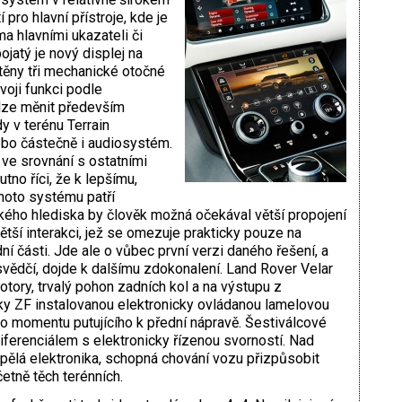
 pro hlavní přístroje, kde je
a hlavními ukazateli či
jatý je nový displej na
těny tři mechanické otočné
voji funkci podle
lze měnit především
y v terénu Terrain
ebo částečně i audiosystém.
 ve srovnání s ostatními
tno říci, že k lepšímu,
hoto systému patří
ského hlediska by člověk možná očekával větší propojení
větší interakci, jež se omezuje prakticky pouze na
 části. Jde ale o vůbec první verzi daného řešení, a
svědčí, dojde k dalšímu zdokonalení. Land Rover Velar
tory, trvalý pohon zadních kol a na výstupu z
 ZF instalovanou elektronicky ovládanou lamelovou
ho momentu putujícího k přední nápravě. Šestiválcové
erenciálem s elektronicky řízenou svorností. Nad
ělá elektronika, schopná chování vozu přizpůsobit
etně těch terénních.