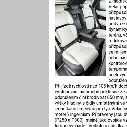
Z hledisk
Velar při
přizpůso
nastavova
podvozku.
dynamiky.
terénu, v
redukova
přizpůso
velmi jem
nebo naop
kontrolov
tempomatu
ocelovým
odpružen
Při jízdě rychlostí nad 105 km/h do
vystupování automobil poklesne ze
odpružením činí brodivost 650 mm, 
výšky hladiny s čidly umístěnými ve
jednotkami určenými pro typ Velar js
motorů Inge-nium. Připraveny jsou 
(P250 a P300), stejně jako dvojice 
turbodmychadel. Vrcholem nabídky j