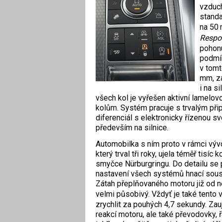
vzduch
standa
na 50 
Respo
pohonu
podmín
v tomt
mm, za
i na s
všech kol je vyřešen aktivní lamelovo
kolům. Systém pracuje s trvalým přip
diferenciál s elektronicky řízenou 
především na silnice.
Automobilka s ním proto v rámci vý
který trval tři roky, ujela téměř tisíc 
smyčce Nürburgringu. Do detailu se 
nastavení všech systémů hnací sous
Zátah přeplňovaného motoru již od ne
velmi působivý. Vždyť je také tento
zrychlit za pouhých 4,7 sekundy. Zau
reakcí motoru, ale také převodovky, 