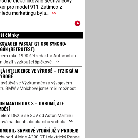
sche elektrifikovalo šestiválcový
xer pro model 911. Zatímco z
ledu marketingu byla...
>>
ší články
KSWAGEN PASSAT GT G60 SYNCRO:
GÁN (RETROTEST)
cem roku 1990 šéfredaktor Automobilu
>>
n Jozíf vyzkoušel špičkové...
LÁ INTELIGENCE VE VÝROBĚ – FYZICKÁ AI
VÝROBĚ
návštěvě ve Výzkumném a vývojovém
tru BMW v Mnichově jsme měli možnost...
ON MARTIN DBX S – OHROMÍ, ALE
YDĚSÍ
elem DBX S se SUV od Aston Martinu
>>
ává na dosah absolutního vrcholu...
OMOBIL: SRPNOVÉ VYDÁNÍ JIŽ V PRODEJI!
dwood, Alpine A390 GT i elektrický Range