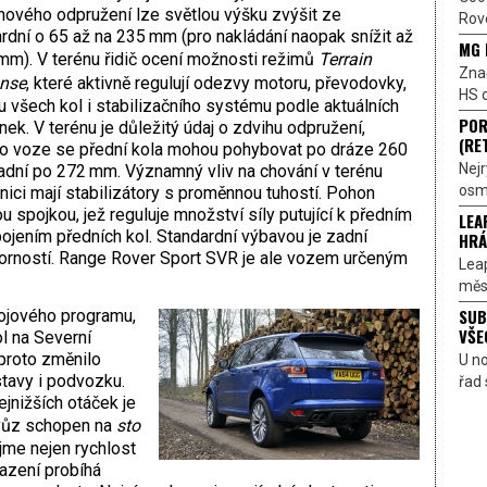
ového odpružení lze světlou výšku zvýšit ze
Rove
rdní o 65 až na 235 mm (pro nakládání naopak snížit až
MG 
mm). V terénu řidič ocení možnosti režimů
Terrain
Znač
nse
, které aktivně regulují odezvy motoru, převodovky,
HS o
 všech kol i stabilizačního systému podle aktuálních
POR
ek. V terénu je důležitý údaj o zdvihu odpružení,
(RE
o voze se přední kola mohou pohybovat po dráze 260
Nejr
dní po 272 mm. Významný vliv na chování v terénu
osmi
ilnici mají stabilizátory s proměnnou tuhostí. Pohon
u spojkou, jež reguluje množství síly putující k předním
LEA
ojením předních kol. Standardní výbavou je zadní
HRÁ
svorností. Range Rover Sport SVR je ale vozem určeným
Lea
měst
SUB
vojového programu,
VŠE
kol na Severní
proto změnilo
U n
tavy i podvozku.
řad 
jnižších otáček je
 vůz schopen na
sto
jme nejen rychlost
řazení probíhá