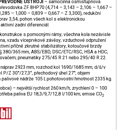
PŘEVODNÉ ÚSTROJÍ
– samočinná osmistupňová
převodovka ZF 8HP70 (4,714 – 3,143 – 2,106 – 1,667 –
1,285 – 1,000 – 0,839 – 0,667 – Z 3,300), redukční
prav 3,54; pohon všech kol s elektronickou
tivní zadní diferenciál.
konstrukce s pomocnými rámy; všechna kola nezávisle
ena, vzadu víceprvkové závěsy; vzduchové odpružení
ktivní příčné zkrutné stabilizátory; kotoučové brzdy
u § 380/365 mm, ABS/EBD, DSC/ETC/RSC, HSA a HDC;
ilovačem; pneumatiky 275/45 R 21 nebo 295/40 R 22.
 náprav 2923 mm, rozchod kol 1690/1685 mm; d/š/v
 P/Z 30°/27,3°, přechodový úhel 27°; objem
 palivové nádrže 105 l; pohotovostní hmotnost 2335 kg.
obce) – největší rychlost 260 km/h; zrychlení 0 – 100
otřeba paliva EU 18,3/9,7/12,8 l/100 km; emise CO
2