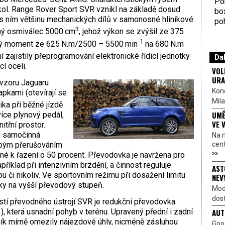
Por
ol. Range Rover Sport SVR vznikl na základě dosud
bo
 s ním většinu mechanických dílů v samonosné hliníkové
poh
3
ný osmiválec 5000 cm
, jehož výkon se zvýšil ze 375
‑1
ivý moment ze 625 N.m/2500 – 5500 min
na 680 N.m
í zajistily přeprogramování elektronické řídicí jednotky
Dal
í oceli.
VOL
URA
 vzoru Jaguaru
Kon
pkami (otevírají se
Mila
tika při běžné jízdě
UMĚ
více plynový pedál,
VE 
třní prostor.
á samočinná
Na 
cen
obým přerušováním
>>
bné k řazení o 50 procent. Převodovka je navržena pro
příklad při intenzivním brzdění, a činnost reguluje
AST
ou či nikoliv. Ve sportovním režimu při dosažení limitu
NEV
y na vyšší převodový stupeň.
Mod
dost
tí převodného ústrojí SVR je redukční převodovka
AUT
1), která usnadní pohyb v terénu. Upravený přední i zadní
ík mírně omezily nájezdové úhly, nicméně zásluhou
Goo