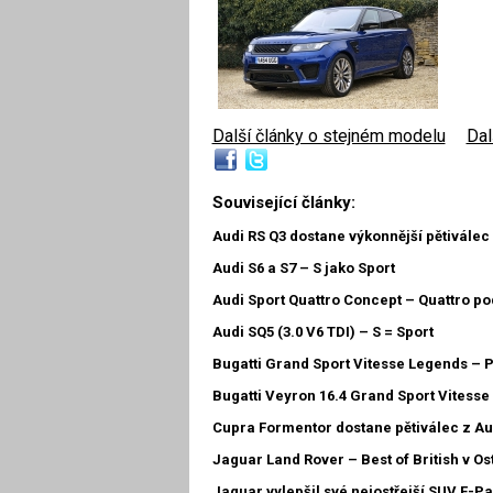
Další články o stejném modelu
|
Dal
Související články:
Audi RS Q3 dostane výkonnější pětiválec
Audi S6 a S7 – S jako Sport
Audi Sport Quattro Concept – Quattro p
Audi SQ5 (3.0 V6 TDI) – S = Sport
Bugatti Grand Sport Vitesse Legends –
Bugatti Veyron 16.4 Grand Sport Vitesse 
Cupra Formentor dostane pětiválec z Au
Jaguar Land Rover – Best of British v Os
Jaguar vylepšil své nejostřejší SUV F-P