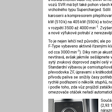
vozů SVR má být také pohon všech k
vrcholného typu Supercharged. Sdílí
karoserii a kompresorem přeplňova
kW (510 k) na 405 kW (550 k) a toč
‑1
v rozpětí 3500 až 4000 min
. Zvýšen
a nové výfukové potrubí z nerezavějíc
To je nejen lehčí než původní, ale po
F‑Type vybaveno aktivně řízenými kla
‑1
od cca 3000 min
). Díky nim je akus
nevtíravá, avšak jakmile sešlápnete 
sytý zvukový doprovod zaplní celý vni
Standardní výbavou je osmistupňov
převodovka ZF, úpravami s krátkod
přívodu paliva se snížily časy potře
rychlé podřazení o několik stupňů, na
i podle toho, zda vůz projíždí zatáčk
omezovače otáček neřadí automatick
Součás
(2,93:
nárazn