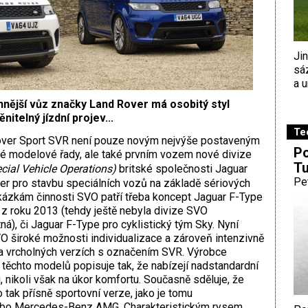
Ji
sá
a u
nější vůz značky Land Rover má osobitý styl
itelný jízdní projev...
Te
ver Sport SVR není pouze novým nejvýše postaveným
Po
é modelové řady, ale také prvním vozem nové divize
Tu
cial Vehicle Operations)
britské společnosti Jaguar
Pe
r pro stavbu speciálních vozů na základě sériových
kázkám činnosti SVO patří třeba koncept Jaguar F-Type
 z roku 2013 (tehdy ještě nebyla divize SVO
á), či Jaguar F-Type pro cyklistický tým Sky. Nyní
O široké možnosti individualizace a zároveň intenzivně
na vrcholných verzích s označením SVR. Výrobce
 těchto modelů popisuje tak, že nabízejí nadstandardní
 nikoli však na úkor komfortu. Současně sděluje, že
 tak přísně sportovní verze, jako je tomu
ebo Mercedes-Benz AMG. Charakteristickým rysem