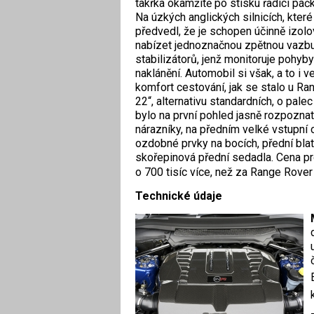
takřka okamžitě po stisku řadicí páčk
Na úzkých anglických silnicích, kte
předvedl, že je schopen účinně izolo
nabízet jednoznačnou zpětnou vazbu
stabilizátorů, jenž monitoruje pohyby
naklánění. Automobil si však, a to 
komfort cestování, jak se stalo u R
22“, alternativu standardních, o pal
bylo na první pohled jasně rozpozna
nárazníky, na předním velké vstupní 
ozdobné prvky na bocích, přední blat
skořepinová přední sedadla. Cena pr
o 700 tisíc více, než za Range Rove
Technické údaje