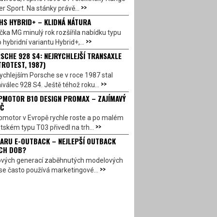
>>
r Sport. Na stánky právě...
HS HYBRID+ – KLIDNÁ NÁTURA
ka MG minulý rok rozšířila nabídku typu
>>
 hybridní variantu Hybrid+,...
SCHE 928 S4: NEJRYCHLEJŠÍ TRANSAXLE
TROTEST, 1987)
ychlejším Porsche se v roce 1987 stal
>>
válec 928 S4. Ještě téhož roku...
PMOTOR B10 DESIGN PROMAX – ZAJÍMAVÝ
Č
pmotor v Evropě rychle roste a po malém
>>
ském typu T03 přivedl na trh...
ARU E-OUTBACK – NEJLEPŠÍ OUTBACK
CH DOB?
ových generací zaběhnutých modelových
>>
se často používá marketingové...