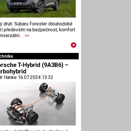
ný druh. Subaru Forester dlouhodobě
zí především na bezpečnost, komfort
niverzální...
>>
chnika
rsche T-Hybrid (9A3B6) –
rbohybrid
tr Hanke 16.07.2024 13:32