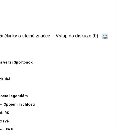
ší články o stejné značce
|
Vstup do diskuze (0)
 a verzi Sportback
odruhé
 Pocta legendám
– Opojení rychlostí
di RS
travě
ace SVR