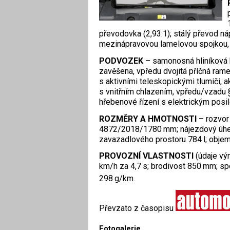
převodovka (2,93:1); stálý převod ná
mezinápravovou lamelovou spojkou, ak
PODVOZEK
– samonosná hliníková 
zavěšena, vpředu dvojitá příčná ram
s aktivními teleskopickými tlumiči, a
s vnitřním chlazením, vpředu/vzad
hřebenové řízení s elektrickým pos
ROZMĚRY A HMOTNOSTI
– rozvor
4872/2018/1780 mm; nájezdový úhel
zavazadlového prostoru 784 l; objem
PROVOZNÍ VLASTNOSTI
(údaje výr
km/h za 4,7 s; brodivost 850 mm; sp
298 g/km.
Převzato z časopisu
Fotogalerie