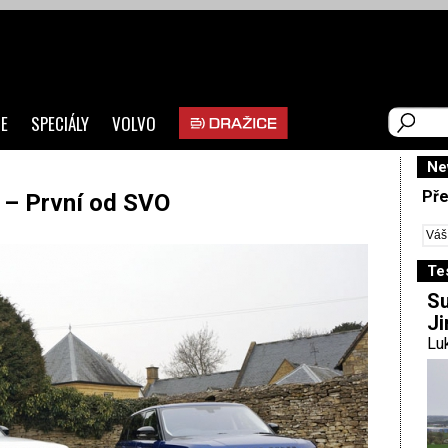
E
SPECIÁLY
VOLVO
Ne
Pře
 – První od SVO
Te
Su
Ji
Luk