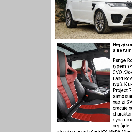
Nejvýkon
a nezaměn
Range Ro
typem sv
SVO
(Spe
Land Rove
typů. K u
Project 7
samostatn
nabízí SV
pracuje 
charakter
dynamiku,
nepůjde o
u konkurenčních Audi RS, BMW M n