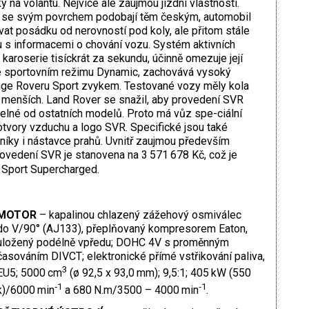
y na volantu. Nejvíce ale zaujmou jízdní vlastnosti.
ré se svým povrchem podobají těm českým, automobil
vat posádku od nerovností pod koly, ale přitom stále
 s informacemi o chování vozu. Systém aktivních
 karoserie tisíckrát za sekundu, účinně omezuje její
i ve sportovním režimu Dynamic, zachovává vysoký
ange Roveru Sport zvykem. Testované vozy měly kola
ec menších. Land Rover se snažil, aby provedení SVR
telné od ostatních modelů. Proto má vůz spe-ciální
otvory vzduchu a logo SVR. Specifické jsou také
níky i nástavce prahů. Uvnitř zaujmou především
ovedení SVR je stanovena na 3 571 678 Kč, což je
r Sport Supercharged.
MOTOR
– kapalinou chlazený zážehový osmiválec
do V/90° (AJ133), přeplňovaný kompresorem Eaton,
uložený podélně vpředu; DOHC 4V s proměnným
časováním DIVCT; elektronické přímé vstřikování paliva,
3
EU5; 5000 cm
(ø 92,5 x 93,0 mm); 9,5:1; 405 kW (550
‑1
‑1
k)/6000 min
a 680 N.m/3500 – 4000 min
.