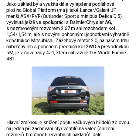
Jako základ byla využita dále vylepšená podlahová
plošina Global Platform (má ji také Lancer/Galant JP,
menší ASX/RVR/Outlander Sport a minibus Delica D:5),
vyvinutá ještě ve ­spolupráci s DaimlerChrysler AG,
s nezměněným rozvorem 2,67 m ani rozchodem kol
1,54/1,54 m, ale s novými pohonnými jednotkami výhradně
konstrukce Mitsubishi. Zážehový motor 2.0, na našem trhu
nabízený jen s pohonem předních kol 2WD a převodovkou
5M, je z nové řady 4J1, která nahrazuje tzv. World Engine
4B1.
Hlavní změnou je snížení počtu vačkových hřídelů ze dvou
na jeden při zachování čtyř ventilů na válec (snížení
rozměrů, hmotnosti i výrobních nákladů), dále