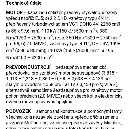
Technické údaje
MOTOR
– kapalinou chlazený řadový čtyřválec, uložený
vpředu napříč; EU5; a) 2.2 DI-D; vznětový typu 4N14,
přeplňovaný turbodmychadlem VGT; DOHC 4V; 2268 cm3
‑1
(ø 86 x 97,6 mm); 110 kW (150 k)/3500 min
a 380
‑1
‑1
N.m/1750 – 2500 min
, resp. 360 N.m/1500 – 2750 min
pro 6A; b) 2.0 MIVEC, zážehový typu 4J11; OHC 4V; 1998
3
‑1
cm
(ø 86 x 86 mm); 110 kW (150 k)/6000 min
a 195
‑1
N.m/4100 – 4200 min
.
PŘEVODNÉ ÚSTROJÍ
– pětistupňová mechanická
převodovka, pro vznětový motor šestistupňová (3,818 –
1,913 – 1,218 – 0,860 – 0,790 – 0,638 – Z 4,139 se
stálým převodem 4,058 pro I až IV a 3,450 pro V, VI a Z);
alternativně samočinná šestistupňová pro vznětový motor;
pohon předních (2.0 MIVEC) nebo všech kol s elektronicky
řízenou mezinápravovou spojkou.
PODVOZEK
– samonosná konstrukce s pomocnými rámy;
všechna kola nezávisle zavěšena, vpředu příčná ramena
a vzpěry McPherson, vzadu víceprvkové závěsy Multilink;
odpružení vinutými pružinami a teleskopickými tlumiči,