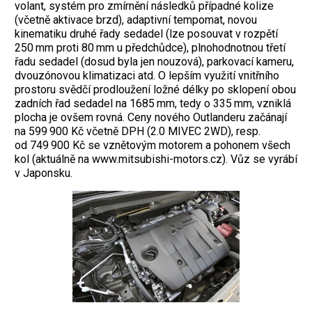
volant, systém pro zmírnění následků případné kolize
(včetně aktivace brzd), adaptivní tempomat, novou
kinematiku druhé řady sedadel (lze posouvat v rozpětí
250 mm proti 80 mm u předchůdce), plnohodnotnou třetí
řadu sedadel (dosud byla jen nouzová), parkovací kameru,
dvouzónovou klimatizaci atd. O lepším využití vnitřního
prostoru svědčí prodloužení ložné délky po sklopení obou
zadních řad sedadel na 1685 mm, tedy o 335 mm, vzniklá
plocha je ovšem rovná. Ceny nového Outlanderu začánají
na 599 900 Kč včetně DPH (2.0 MIVEC 2WD), resp.
od 749 900 Kč se vznětovým motorem a pohonem všech
kol (aktuálně na www.mitsubishi-motors.cz). Vůz se vyrábí
v Japonsku.