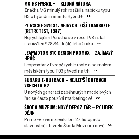
MG HS HYBRID+ – KLIDNÁ NÁTURA
Značka MG minulý rok rozšířila nabídku typu
>>
HS o hybridní variantu Hybrid+,...
PORSCHE 928 S4: NEJRYCHLEJŠÍ TRANSAXLE
(RETROTEST, 1987)
Nejrychlejším Porsche se v roce 1987 stal
>>
osmiválec 928 S4. Ještě téhož roku...
LEAPMOTOR B10 DESIGN PROMAX – ZAJÍMAVÝ
HRÁČ
Leapmotor v Evropě rychle roste a po malém
>>
městském typu T03 přivedl na trh...
SUBARU E-OUTBACK – NEJLEPŠÍ OUTBACK
VŠECH DOB?
U nových generací zaběhnutých modelových
>>
řad se často používá marketingové...
ŠKODA MUZEUM: NOVÝ DEPOZITÁŘ – POLIBEK
DĚJIN
Přímo ve svém areálu loni 27. listopadu
>>
slavnostně otevřelo Škoda Muzeum nově...