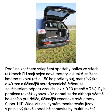
Podíl na značném vylepšení spotřeby paliva ve všech
režimech EU mají nejen nové motory, ale také snížená
hmotnost vozu (až o 150 kg podle typu), menší výška
o 40 mm a účin­nější aerodynamické řešení se
součinitelem odporu vzduchu cx = 0,33 (méně o 7 %). Byla
posílena rovněž výbava, vůz dostal sedm air­bagů včetně
kolenního pro řidiče, účinnější xenonové světlomety
Super-HID Wide Vi­sion, systém monitorování jízdy
v pruhu, výškově i podélně nastavitelný multifunkční