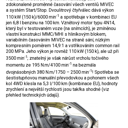
zdokonalené proměnné časování všech ventilů MIVEC
a systém Start/Stop. Dvoulitrový čtyřválec dává výkon
‑1
110 kW (150 k)/6000 min
a spotřebuje v kombinaci EU
jen 6,8 l benzinu na 100 km. Vznětový motor typu 4N14,
který byl v testovaném voze (na snímcích), je zmíněnou
vlastní ­konstrukcí MMC/MHI s hliníkovým blokem,
variabilním časováním MIVEC na straně sání, nízkým
kompresním poměrem 14,9:1 a vstřikováním common rail
200 MPa. Jeho výkon je rovněž 110 kW (150 k), ale už při
‑1
3500 min
; znatelný je však nárůst vrcholu točivého
‑1
momentu ze 195 N.m/4100 min
na bezmála
‑1
dvojnásobných 380 N.m/1750 – 2500 min
! Spotřeba se
šestistupňovou manuální převodovkou a pohonem všech
kol 4WD klesla na 5,3 l/100 km (kombinace EU), hodnoty
zrychlení a největší rychlosti jsou takřka shodné (viz
přehled technických údajů).