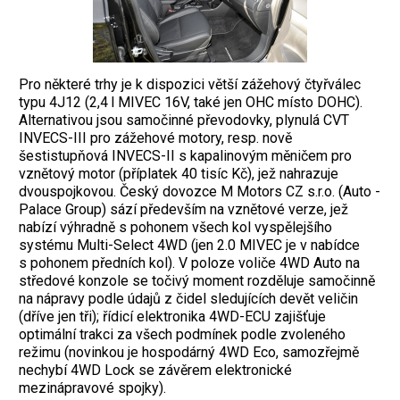
Pro některé trhy je k dispozici větší zážehový čtyřválec
typu 4J12 (2,4 l MIVEC 16V, také jen OHC místo DOHC).
Alternativou jsou samočinné převodovky, plynulá CVT
INVECS-III pro zážehové motory, resp. nově
šestistupňová INVECS-II s kapalinovým měničem pro
vznětový motor (příplatek 40 tisíc Kč), jež nahrazuje
dvouspojkovou. Český dovozce M Motors CZ s.r.o. (Auto ­
Palace Group) sází především na vznětové verze, jež
nabízí výhradně s pohonem všech kol vyspělejšího
systému Multi-Select 4WD (jen 2.0 MIVEC je v nabídce
s pohonem předních kol). V poloze voliče 4WD Auto na
středové konzole se točivý moment rozděluje samočinně
na nápravy podle údajů z čidel sledujících devět veličin
(dříve jen tři); řídicí elektronika 4WD-ECU zajišťuje
optimální trakci za všech podmínek podle zvoleného
režimu (novinkou je hospodárný 4WD Eco, samozřejmě
nechybí 4WD Lock se závěrem elektronické
mezinápravové spojky).