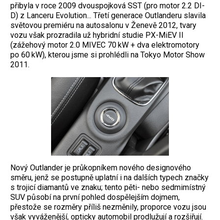
přibyla v roce 2009 dvouspojková SST (pro motor 2.2 DI-
D) z Lanceru Evolution... Třetí generace Outlanderu slavila
světovou premiéru na autosalonu v Ženevě 2012, ­tvary
vozu však prozradila už hybridní studie PX-MiEV II
(zážehový motor 2.0 MIVEC 70 kW + dva elektromotory
po 60 kW), kterou jsme si prohlédli na Tokyo Motor Show
2011.
Nový Outlander je průkopníkem nového designového
směru, jenž se postupně uplatní i na dalších typech značky
s trojicí diamantů ve znaku; tento pěti- nebo sedmimístný
SUV působí na první pohled dospělejším dojmem,
přestože se rozměry příliš nezměnily, proporce vozu jsou
však vyváženější, opticky automobil prodlužují a rozšiřují.