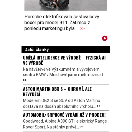
Porsche elektrifikovalo šestiválcový
boxer pro model 911. Zatímco z
pohledu marketingu byla...
>>
Další články
UMĚLÁ INTELIGENCE VE VÝROBĚ – FYZICKÁ AI
VE VÝROBĚ
Na návštěvě ve Výzkumném a vývojovém
centru BMW v Mnichově jsme měli možnost...
>>
ASTON MARTIN DBX S – OHROMÍ, ALE
NEVYDĚSÍ
Modelem DBX S se SUV od Aston Martinu
>>
dostává na dosah absolutního vrcholu...
AUTOMOBIL: SRPNOVÉ VYDÁNÍ JIŽ V PRODEJI!
Goodwood, Alpine A390 GT i elektrický Range
>>
Rover Sport. Na stánky právě...