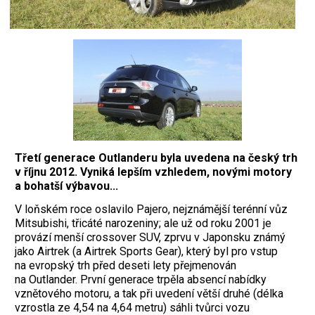
Třetí generace Outlanderu byla uvedena na český trh
v říjnu 2012. Vyniká lepším vzhledem, novými motory
a bohatší výbavou...
V loňském roce oslavilo Pajero, nejznámější terénní vůz
Mitsubishi, třicáté narozeniny; ale už od roku 2001 je
provází menší crossover SUV, zprvu v Japonsku známý
jako Airtrek (a Airtrek Sports Gear), který byl pro vstup
na evropský trh před deseti lety přejmenován
na Outlander. První generace trpěla absencí nabídky
vznětového motoru, a tak při uvedení větší druhé (délka
vzrostla ze 4,54 na 4,64 metru) sáhli tvůrci vozu