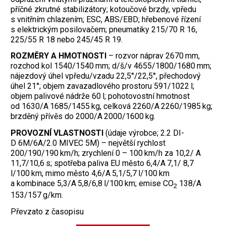
příčné zkrutné stabilizátory; kotoučové brzdy, vpředu
s vnitřním chlazením; ESC, ABS/EBD; ­hřebenové řízení
s elektrickým posilovačem; pneumatiky 215/70 R 16,
225/55 R 18 nebo 245/45 R 19.
ROZMĚRY A HMOTNOSTI
– rozvor náprav 2670 mm,
rozchod kol 1540/1540 mm; d/š/v 4655/1800/1680 mm;
nájezdový úhel vpředu/vzadu 22,5°/22,5°, přechodový
úhel 21°; objem zavazadlového prostoru 591/1022 l;
objem palivové nádrže 60 l; pohotovostní hmotnost
od 1630/A 1685/1455 kg, celková 2260/A 2260/1985 kg;
brzděný přívěs do 2000/A 2000/1600 kg.
PROVOZNÍ VLASTNOSTI
(údaje výrobce; 2.2 DI-
D 6M/6A/2.0 MIVEC 5M) – největší rychlost
200/190/190 km/h; zrychlení 0 – 100 km/h za 10,2/ A
11,7/10,6 s; spotřeba paliva EU město 6,4/A 7,1/ 8,7
l/100 km, mimo město 4,6/A 5,1/5,7 l/100 km
a kombinace 5,3/A 5,8/6,8 l/100 km; emise CO
138/A
2
153/157 g/km.
Převzato z časopisu