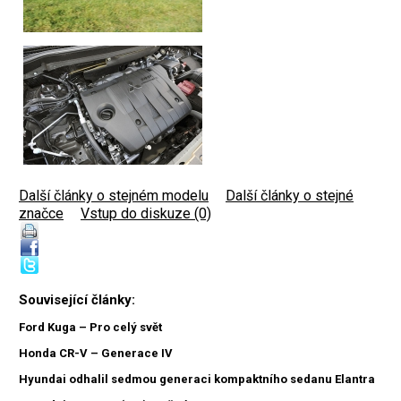
Další články o stejném modelu
|
Další články o stejné
značce
|
Vstup do diskuze (0)
Související články:
Ford Kuga – Pro celý svět
Honda CR-V – Generace IV
Hyundai odhalil sedmou generaci kompaktního sedanu Elantra