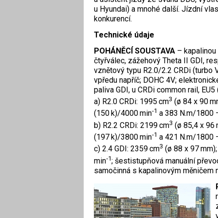
u Hyundai) a mnohé ­další. Jízdní vlas
konkurencí.
Technické údaje
POHÁNĚCÍ SOUSTAVA
– kapalinou
čtyřválec, zážehový Theta II GDI, re
vznětový typu R2.0/2.2 CRDi (turbo 
vpředu napříč; DOHC 4V; elektro­nick
paliva GDI, u CRDi common rail, EU5 
3
a) R2.0 CRDi: 1995 cm
(ø 84 x 90 mm
‑1
(150 k)/4000 min
a 383 N.m/1800 
3
b) R2.2 CRDi: 2199 cm
(ø 85,4 x 96 
‑1
(197 k)/3800 min
a 421 N.m/1800 
3
c) 2.4 GDI: 2359 cm
(ø 88 x 97 mm);
‑1
min
; šestistupňová manuální převo
samočinná s kapalinovým měničem m