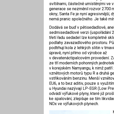
svítilnami, částečně umístěnými ve v
generace se nezměnil rozvor 2700 mm
okny; Santa Fe je nyní agresivnější,
nemá pranic společného. Je také mírně 
Dodává se buď v pětisedadlové, an
sedmisedadlové verzi (uspořádání 2
třetí řadu sedadel lze kompletně skl
podlahy zavazadlového prostoru. Pů
podtrhují kola z lehkých slitin v tm
úpravě, nyní přímo od výrobce až
v devatenáctipalcovém provedení. Z
ze tří moderních pohonných jednotek
v korejském Namyangu, k nimž patří 
vznětových motorů typu R a druhá ge
vstřikováním benzinu. Menší vzněto
EU6, a to bez aditiv, pouze s využit
u Hyundai nazývají LP-EGR (Low ­Pre
odvádí výfukové plyny, které již proš
ke spalování, zlepšuje se tím likvida
NOx ve výfukových plynech.