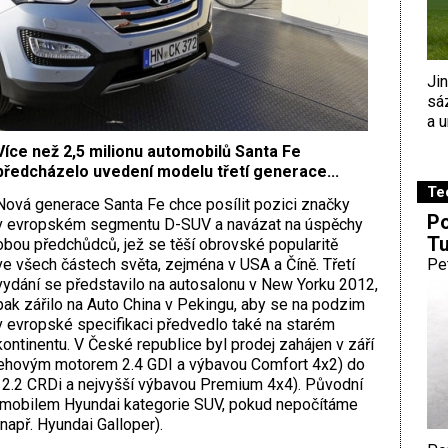
Ji
sá
a u
Více než 2,5 milionu automobilů Santa Fe
předcházelo uvedení modelu třetí generace...
Te
Nová generace Santa Fe chce posílit pozici značky
Po
v evropském segmentu D-SUV a navázat na úspěchy
Tu
obou předchůdců, jež se těší obrovské popularitě
ve všech částech světa, zejména v USA a Číně. Třetí
Pe
vydání se představilo na autosalonu v New Yorku 2012,
pak zářilo na Auto China v Pekingu, aby se na podzim
v evropské specifikaci předvedlo také na starém
kontinentu. V České republice byl prodej zahájen v září
žehovým motorem 2.4 GDI a výbavou Comfort 4x2) do
2.2 CRDi a nejvyšší výbavou Premium 4x4). Původní
omobilem Hyundai kategorie SUV, pokud nepočítáme
např. Hyundai Galloper).