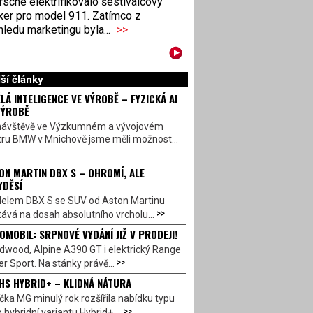
sche elektrifikovalo šestiválcový
xer pro model 911. Zatímco z
ledu marketingu byla...
>>
ší články
LÁ INTELIGENCE VE VÝROBĚ – FYZICKÁ AI
VÝROBĚ
návštěvě ve Výzkumném a vývojovém
tru BMW v Mnichově jsme měli možnost...
ON MARTIN DBX S – OHROMÍ, ALE
YDĚSÍ
elem DBX S se SUV od Aston Martinu
>>
ává na dosah absolutního vrcholu...
OMOBIL: SRPNOVÉ VYDÁNÍ JIŽ V PRODEJI!
dwood, Alpine A390 GT i elektrický Range
>>
r Sport. Na stánky právě...
HS HYBRID+ – KLIDNÁ NÁTURA
ka MG minulý rok rozšířila nabídku typu
>>
 hybridní variantu Hybrid+,...