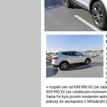
v rozpětí cen od 699 990 Kč (se zá
959 990 Kč (se vznětovým motorem 
Santa Fe bylo prvním moderním aut
pokusy ze spolupráce s Mit­subishi (