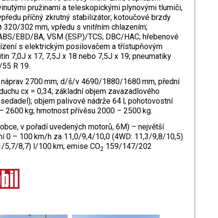
vinutými pružinami a teleskopickými plynovými tlumiči,
vpředu příčný zkrutný stabilizátor; kotoučové brzdy
ø 320/302 mm, vpředu s vnitřním chlazením;
ABS/EBD/BA, VSM (ESP)/TCS; DBC/HAC; hřebenové
řízení s elek­trickým posilovačem a třístupňovým
tin 7,0J x 17, 7,5J x 18 nebo 7,5J x 19; pneumatiky
/55 R 19.
 náprav 2700 mm; d/š/v 4690/1880/1680 mm, přední
duchu cx = 0,34; základní objem zavazadlového
sedadel); objem palivové nádrže 64 l; pohotovostní
– 2600 kg; hmotnost přívěsu 2000 – 2500 kg.
robce, v pořadí uvedených motorů, 6M) – největší
í 0 – 100 km/h za 11,0/9,4/10,0 (4WD: 11,3/9,8/10,5)
,1/5,7/8,7) l/100 km; emise CO
159/147/202
2