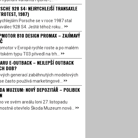
SCHE 928 S4: NEJRYCHLEJŠÍ TRANSAXLE
TROTEST, 1987)
ychlejším Porsche se v roce 1987 stal
>>
válec 928 S4. Ještě téhož roku...
PMOTOR B10 DESIGN PROMAX – ZAJÍMAVÝ
Č
pmotor v Evropě rychle roste a po malém
>>
ském typu T03 přivedl na trh...
ARU E-OUTBACK – NEJLEPŠÍ OUTBACK
CH DOB?
ových generací zaběhnutých modelových
>>
se často používá marketingové...
DA MUZEUM: NOVÝ DEPOZITÁŘ – POLIBEK
N
o ve svém areálu loni 27. listopadu
>>
vnostně otevřelo Škoda Muzeum nově...