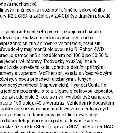
upňová mechanická,
palinovým měničem a možností přímého sekvenčního
otory R2.2 CRDi a zážehový 2.4 GDI (ve druhém případě
Originální automat šetří palivo rozpojením hnacího
řetězce při zasta­vení na křižovatce nebo běhu
naprázdno; snížilo se rovněž vnitřní tření, manuální
převodovky mají menší olejovou náplň. Pohon 4WD
pracuje samočinně s rozdělením od 100:0 po 50:50 %
na jednotlivé nápravy. Podvozky využívají zcela
nezávisle zavě­šená kola, vpředu s dolními příčnými
rameny a vzpěrami McPherson, vzadu s víceprv­kovými
závěsy, v obou případech uloženými v tuhých
pomocných rámech (nápravnicích). Hyundai Santa Fe
a na jednom pozemku, a to z Ulsanu s celkovou kapacitou
ze závodu ­číslo 2, kde se nyní vyrábějí dvě generace
apacita 150 tisíc), i40 a Veracruz. Vzhledem k dodávkám
 aplikovat ­snižování hmotnosti využitím ocelí různých
 u nové Santa Fe kombinovány s hliníkovými díly
 další inteligentní řešení patří parkovací kamera,
trické řízení FlexSteer (poprvé u SUV), hill-holder HAC
elovací aktivní kapota pro ochranu chodců (poprvé