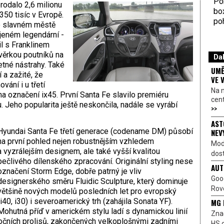
Por
rodalo 2,6 milionu
bo
350 tisíc v Evropě.
poh
o slavném městě
eném legendární ­
l s Franklinem
ověrkou poutníků na
Dal
tné nástrahy. Také
UMĚ
 a zažité, že
VE 
ání i u třetí
Na 
na označení ix45. První ­Santa Fe slavilo premiéru
cen
 Jeho popularita ještě neskončila, nadále se vyrábí
>>
AST
Hyundai Santa Fe třetí generace (codename DM) působí
NEV
na první pohled nejen robust­nějším vzhledem
Mod
a vyzrálejším designem, ale také vyšší kvalitou
dost
pečlivého dílenského zpracování. Originální styling nese
AUT
označení Storm Edge, dobře patrný je vliv
Goo
designerského směru Fluidic Sculpture, který dominuje
Rove
většině nových modelů posledních let pro evropský
(i40, i30) i severoamerický trh (zahájila Sonata YF).
MG 
Mohutná příď v americkém stylu ladí s dynamickou linií
Znač
bočních prolisů, zakončených velkoplošnými zadními
HS o