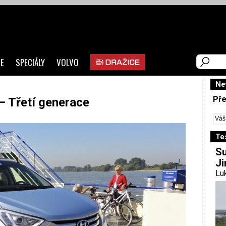
E
SPECIÁLY
VOLVO
Ne
Pře
– Třetí generace
Te
Su
Ji
Luk