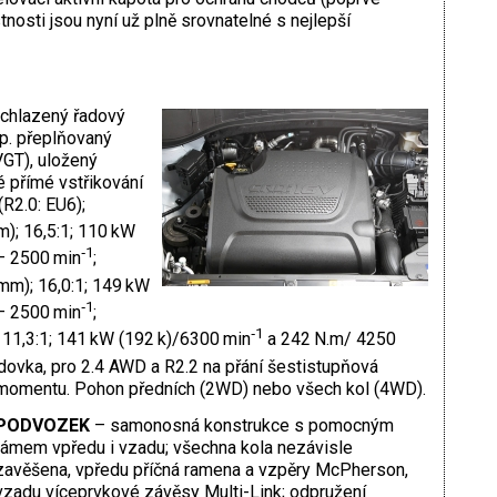
tnosti jsou nyní už plně srovnatelné s nejlepší
 chlazený řadový
sp. přeplňovaný
VGT), uložený
é přímé vstřikování
(R2.0: EU6);
); 16,5:1; 110 kW
‑1
– 2500 min
;
mm); 16,0:1; 149 kW
‑1
– 2500 min
;
‑1
 11,3:1; 141 kW (192 k)/6300 min
a 242 N.m/ 4250
dovka, pro 2.4 AWD a R2.2 na přání šestistupňová
omentu. Pohon předních (2WD) nebo všech kol (4WD).
PODVOZEK
– samonosná konstrukce s pomocným
rámem vpředu i vzadu; všechna kola nezávisle
zavěšena, vpředu příčná ramena a vzpěry McPherson,
vzadu víceprvkové závěsy Multi-Link; odpružení