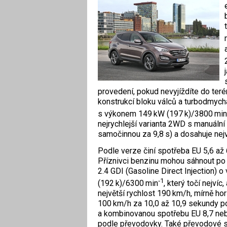
provedení, pokud nevyjíždíte do teré
konstrukcí bloku válců a turbodmyc
s výkonem 149 kW (197 k)/3800 min
nejrychlejší varianta 2WD s manuální
samočinnou za 9,8 s) a dosahuje nej­v
Podle verze činí spotřeba EU 5,6 až 
Příznivci benzinu mohou sáhnout po č
2.4 GDI (Gasoline Direct Injection) 
‑1
(192 k)/6300 min
, který točí nejví
největší rychlost 190 km/h, mírně hor
100 km/h za 10,0 až 10,9 sekundy p
a kombinovanou spotřebu EU 8,7 neb
podle převodovky. Také převodové sk