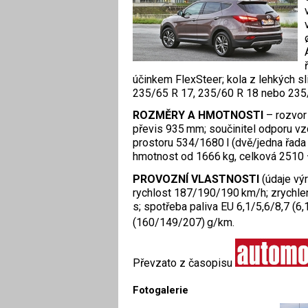
účinkem FlexSteer; kola z lehkých sli
235/65 R 17, 235/60 R 18 nebo 235
ROZMĚRY A HMOTNOSTI
– rozvor
převis 935 mm; součinitel odporu vz
prostoru 534/1680 l (dvě/jedna řada 
hmotnost od 1666 kg, celková 2510 
PROVOZNÍ VLASTNOSTI
(údaje vý
rychlost 187/190/190 km/h; zrychlen
s; spotřeba paliva EU 6,1/5,6/8,7 (6
(160/149/207) g/km.
Převzato z časopisu
Fotogalerie