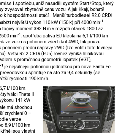
emise i spotřebu, aniž nasadili systém Start/Stop, který
by zvyšoval zbytečně cenu vozu. A jak říkají, bohatě
to k hospodárnosti stačí... Menší turbodiesel R2.0 CRDi
‑1
nabízí největší výkon 110 kW (150 k) při 4000 min
a točivý moment 383 N.m v rozpětí otáček 1800 až
‑1
2500 min
; spotřeba paliva EU klesla na 6,1 l/100 km
jak ve verzi s pohonem všech kol 4WD, tak pouze
s pohonem přední nápravy 2WD (lze volit i toto levnější
nu). Větší R2.2 CRDi (EU5) rovněž vyniká hliníkovou
hadlem s proměnnou geometrií lopatek (VGT),
‑1
je nejsilnější pohonnou jednotkou pro nové Santa Fe,
 převodovkou sprintuje na sto za 9,4 sekundy (se
ětší rychlosti 190 km/h.
6,7 l/100 km.
tyřválci Theta II
o výkonu 141 kW
c, ale má shodnou
ší zrychlení 0 –
odle verze
o 8,9 l/100 km
říně jsou vlastní