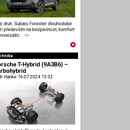
ný druh. Subaru Forester dlouhodobě
zí především na bezpečnost, komfort
niverzální...
>>
chnika
rsche T-Hybrid (9A3B6) –
rbohybrid
tr Hanke 16.07.2024 13:32