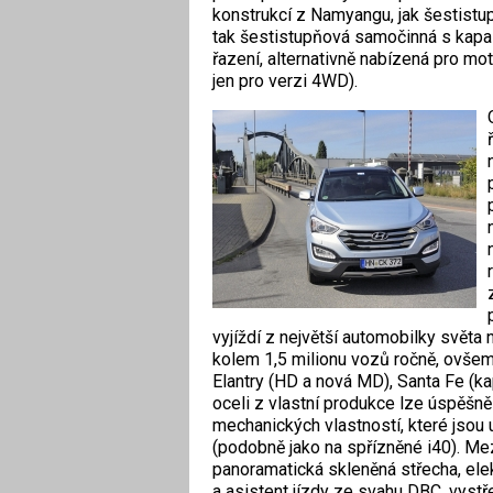
konstrukcí z Namyangu, jak šestist
tak šestistupňová ­samočinná s ka
řazení, alter­nativně nabízená pro m
jen pro verzi 4WD).
vyjíždí z největší auto­mobilky svět
kolem 1,5 milionu vozů ročně, ovšem 
Elantry (HD a nová MD), Santa Fe (k
oceli z vlastní produkce lze úspěšně
mechanických vlastností, které jsou
(podobně jako na spřízněné i40). Mezi
panoramatická skleněná střecha, elek
a asistent jízdy ze svahu DBC, vystř