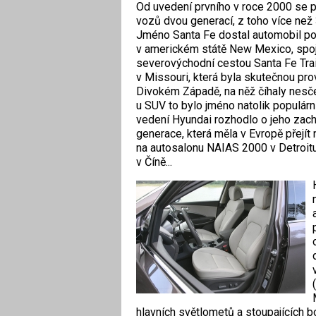
Od uve­dení prvního v roce 2000 se p
vozů dvou generací, z toho více než 
Jméno Santa Fe dostal automobil p
v americkém státě New Mexico, spoj
severovýchodní cestou Santa Fe Trai
v Missouri, která byla sku­tečnou pr
Divokém Západě, na něž číhaly nesče
u SUV to bylo jméno natolik populární
vedení Hyundai rozhodlo o jeho zachov
generace, která měla v Evropě přejít 
na autosalonu NAIAS 2000 v Detroitu.
v Číně...
hlavních světlometů a stoupajících 