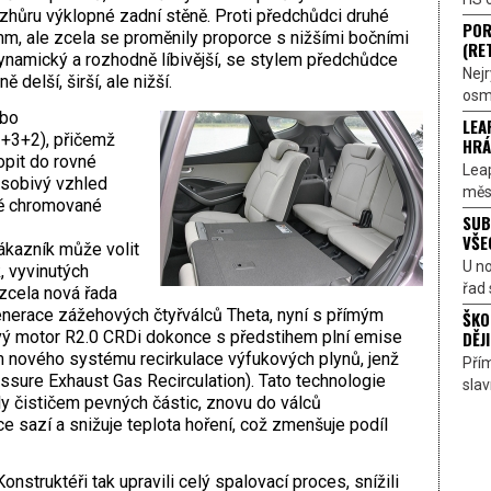
zhůru výklopné zadní stěně. Proti předchůdci druhé
POR
, ale zcela se proměnily proporce s nižšími boč­ními
(RE
 dynamický a rozhodně líbivější, se stylem předchůdce
Nejr
delší, širší, ale nižší.
osmi
ebo
LEA
+3+2), přičemž
HRÁ
opit do rovné
Lea
sobivý vzhled
měst
avě chromované
SUB
VŠE
ákazník může volit
U n
, vyvinutých
řad 
zcela nová řada
nerace zážehových čtyřválců Theta, nyní s přímým
ŠKO
DĚJI
vý motor R2.0 CRDi dokonce s předstihem plní emise
ím no­vého systému recirkulace výfukových plynů, jenž
Přím
ssure Exhaust Gas Recirculation). Tato technologie
sla
ly čističem pevných částic, znovu do ­válců
ce sazí a snižuje tep­lota hoření, což zmenšuje podíl
Konstruktéři tak upravili celý spalovací proces, snížili