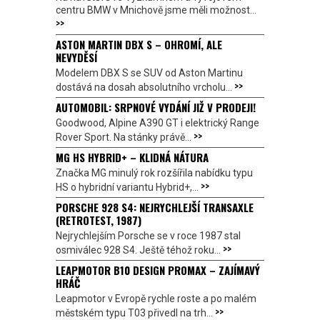
centru BMW v Mnichově jsme měli možnost...
>>
ASTON MARTIN DBX S – OHROMÍ, ALE
NEVYDĚSÍ
Modelem DBX S se SUV od Aston Martinu
>>
dostává na dosah absolutního vrcholu...
AUTOMOBIL: SRPNOVÉ VYDÁNÍ JIŽ V PRODEJI!
Goodwood, Alpine A390 GT i elektrický Range
>>
Rover Sport. Na stánky právě...
MG HS HYBRID+ – KLIDNÁ NÁTURA
Značka MG minulý rok rozšířila nabídku typu
>>
HS o hybridní variantu Hybrid+,...
PORSCHE 928 S4: NEJRYCHLEJŠÍ TRANSAXLE
(RETROTEST, 1987)
Nejrychlejším Porsche se v roce 1987 stal
>>
osmiválec 928 S4. Ještě téhož roku...
LEAPMOTOR B10 DESIGN PROMAX – ZAJÍMAVÝ
HRÁČ
Leapmotor v Evropě rychle roste a po malém
>>
městském typu T03 přivedl na trh...