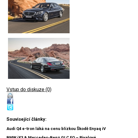
Vstup do diskuze (0)
Související články:
Audi Q4 e-tron láká na cenu blízkou Škodě Enyaq iV
BMW iX3 & Mercedes-Benz GLC EQ – Rivalové