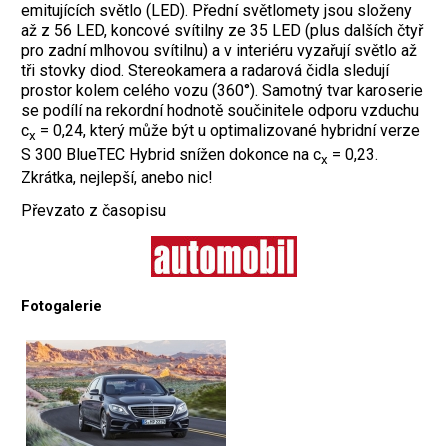
emitujících světlo (LED). Přední světlomety jsou složeny
až z 56 LED, koncové svítilny ze 35 LED (plus dalších čtyř
pro zadní mlhovou svítilnu) a v interiéru vyzařují světlo až
tři stovky diod. Stereokamera a radarová čidla sledují
prostor kolem celého vozu (360°). Samotný tvar karoserie
se podílí na rekordní hodnotě součinitele odporu vzduchu
c
= 0,24, který může být u optimalizované hybridní verze
x
S 300 BlueTEC Hybrid snížen dokonce na c
= 0,23.
x
Zkrátka, nejlepší, anebo nic!
Převzato z časopisu
Fotogalerie