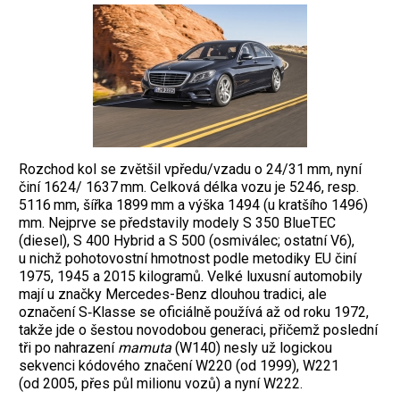
Rozchod kol se zvětšil vpředu/vzadu o 24/31 mm, nyní
činí 1624/ 1637 mm. Celková délka vozu je 5246, resp.
5116 mm, šířka 1899 mm a výška 1494 (u kratšího 1496)
mm. Nejprve se představily modely S 350 BlueTEC
(diesel), S 400 Hybrid a S 500 (osmiválec; ostatní V6),
u nichž pohotovostní hmotnost podle metodiky EU činí
1975, 1945 a 2015 kilogramů. Velké luxusní automobily
mají u značky Mercedes-Benz dlouhou tradici, ale
označení S‑Klasse se oficiálně používá až od roku 1972,
takže jde o šestou novodobou generaci, přičemž poslední
tři po nahrazení
mamuta
(W140) nesly už logickou
sekvenci kódového značení W220 (od 1999), W221
(od 2005, přes půl milionu vozů) a nyní W222.