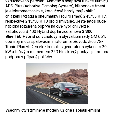
vzduchového pérování Airmatic a adaptivní funkce tlumičů
ADS Plus (Adaptive Damping System), hřebenové řízení
je elektromechanické, kotoučové brzdy mají vnitřní
chlazení i vzadu a pneumatiky jsou rozměrů 245/55 R 17,
respektive 245/50 R 18 pro osmiválec. Ještě letos bude
nabídka rozšířena poprvé na dvě hybridní verze;
zážehovou S 400 Hybrid doplní zcela nová
S 300
BlueTEC Hybrid
se vznětovým čtyřválcem řady OM 651;
obě mají mezi spalovacím motorem a převodovkou 7G-
Tronic Plus vložen elektromotor/generátor s výkonem 20
kW a točivým momentem 250 N.m, který poskytuje motoru
podporu v případě potřeby.
Všechny čtyři zmíněné modely už dnes splňují emisní