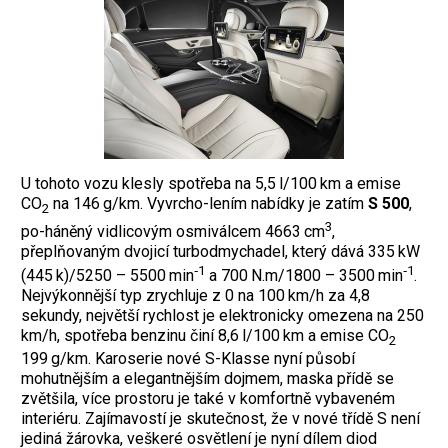
U tohoto vozu klesly spotřeba na 5,5 l/100 km a emise
CO
na 146 g/km. Vyvrcho-lením nabídky je zatím
S 500
,
2
3
po-háněný vidlicovým osmiválcem 4663 cm
,
přeplňovaným dvojicí turbodmychadel, který dává 335 kW
‑1
‑1
(445 k)/5250 – 5500 min
a 700 N.m/1800 – 3500 min
.
Nejvýkonnější typ zrychluje z 0 na 100 km/h za 4,8
sekundy, největší rychlost je elektronicky omezena na 250
km/h, spotřeba benzinu činí 8,6 l/100 km a emise CO
2
199 g/km. Karoserie nové S-Klasse nyní působí
mohutnějším a elegantnějším dojmem, maska přídě se
zvětšila, více prostoru je také v komfortně vybaveném
interiéru. Zajímavostí je skutečnost, že v nové třídě S není
jediná žárovka, veškeré osvětlení je nyní dílem diod