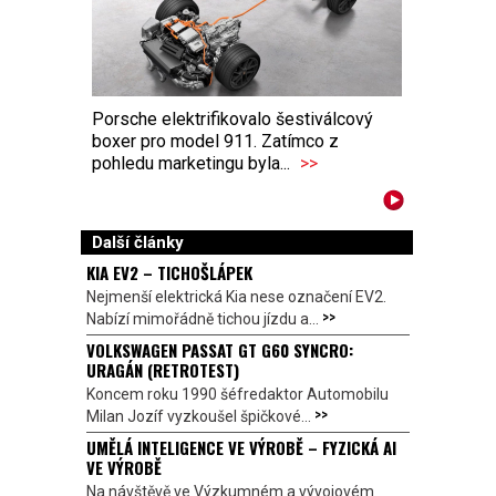
Porsche elektrifikovalo šestiválcový
boxer pro model 911. Zatímco z
pohledu marketingu byla...
>>
Další články
KIA EV2 – TICHOŠLÁPEK
Nejmenší elektrická Kia nese označení EV2.
>>
Nabízí mimořádně tichou jízdu a...
VOLKSWAGEN PASSAT GT G60 SYNCRO:
URAGÁN (RETROTEST)
Koncem roku 1990 šéfredaktor Automobilu
>>
Milan Jozíf vyzkoušel špičkové...
UMĚLÁ INTELIGENCE VE VÝROBĚ – FYZICKÁ AI
VE VÝROBĚ
Na návštěvě ve Výzkumném a vývojovém