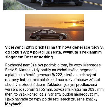
V červenci 2013 přichází na trh nová generace třídy S,
od roku 1972 v pořadí už šestá, vyvinutá s reklamním
sloganem Best or nothing...
Rozhodně nemůže být pochyb o tom, že vozy Mercedes-
Benz S-Klasse vždy patřily na vrchol svého segmentu,
a platí to i o šesté generaci
W222
, která se celkovými
rozměry liší jen minimálně, zatímco rozvor náprav zůstal
shodný s předchůdcem. Základem je nyní prodloužená
verze s rozvorem 3165 mm, odvozená kratší má 3035 mm
(není to však konec, další varianty budou následovat, mj.
i jako náhrada za typy po deseti letech zrušené značky
Maybach
).