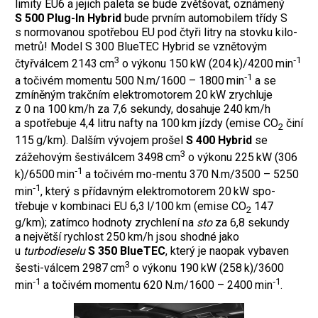
limity EU6 a jejich paleta se bude zvětšovat, oznámený
S 500 Plug-In Hybrid
bude prvním automobilem třídy S
s normovanou spotřebou EU pod čtyři litry na stovku kilo-
metrů! Model S 300 BlueTEC Hybrid se vznětovým
3
‑1
čtyřválcem 2143 cm
o výkonu 150 kW (204 k)/4200 min
‑1
a točivém momentu 500 N.m/1600 – 1800 min
a se
zmíněným trakčním elektromotorem 20 kW zrychluje
z 0 na 100 km/h za 7,6 sekundy, dosahuje 240 km/h
a spotřebuje 4,4 litru nafty na 100 km jízdy (emise CO
činí
2
115 g/km). Dalším vývojem prošel
S 400 Hybrid
se
3
zážehovým šestiválcem 3498 cm
o výkonu 225 kW (306
‑1
k)/6500 min
a točivém mo-mentu 370 N.m/3500 – 5250
‑1
min
, který s přídavným elektromotorem 20 kW spo-
třebuje v kombinaci EU 6,3 l/100 km (emise CO
147
2
g/km); zatímco hodnoty zrychlení na
sto
za 6,8 sekundy
a největší rychlost 250 km/h jsou shodné jako
u
turbodieselu
S 350 BlueTEC
, který je naopak vybaven
3
šesti-válcem 2987 cm
o výkonu 190 kW (258 k)/3600
‑1
‑1
min
a točivém momentu 620 N.m/1600 – 2400 min
.