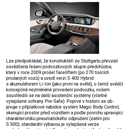
Lze předpokládat, že konstruktéři ze Stuttgartu převzali
osvědčená řešení podvozkových skupin předchůdce,
který v roce 2009 prošel faceliftem (po 270 tisících
prodaných vozů) a uvedl verzi S 400 Hybrid
s akumulátorem Li-Ion (jako první na světě), o čemž svědčí
koncepčně nezměněné provedení podvozku, ovšem
soustředili se na další asistenční systémy (včetně
vylepšené ochrany Pre-Safe). Poprvé v historii se ob-
jevuje v příplatkové nabídce systém Magic Body Control,
skenující prostor před vozidlem a podle povrchu upravující
charakteristiku pneumatického odpružení (zatím pro
S 500); standardní výbavou je vylepšená verze