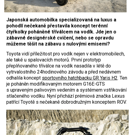
Japonská automobilka specializovaná na luxus a
pohodlí nečekaně přestavila koncept terénní
čtyřkolky poháněné tříválcem na vodík. Jde jen o
zábavné designérské cvičení, nebo se opravdu
můžeme těšit na zábavu s nulovými emisemi?
Toyota vidí příležitost pro vodík nejen v elektromobilech,
ale také u spalovacích motorů. První prototyp
přeplňovaného tříválce na vodík nasadila v létě do
vytrvalostního 24hodinového závodu a před nedávnem
odhalila koncept
sportovního hatchbacku GR Yaris H2
. Ten
je poháněn modifikovaným motorem G16E-GTS
s upraveným palivovým vedením a systémem vstřikování
stlačeného vodíku. Nyní přichází prémiová značka Lexus
patřící Toyotě s nečekaně dobrodružným konceptem ROV.