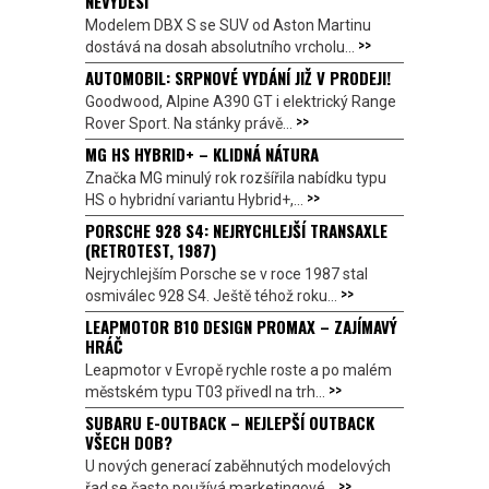
NEVYDĚSÍ
Modelem DBX S se SUV od Aston Martinu
>>
dostává na dosah absolutního vrcholu...
AUTOMOBIL: SRPNOVÉ VYDÁNÍ JIŽ V PRODEJI!
Goodwood, Alpine A390 GT i elektrický Range
>>
Rover Sport. Na stánky právě...
MG HS HYBRID+ – KLIDNÁ NÁTURA
Značka MG minulý rok rozšířila nabídku typu
>>
HS o hybridní variantu Hybrid+,...
PORSCHE 928 S4: NEJRYCHLEJŠÍ TRANSAXLE
(RETROTEST, 1987)
Nejrychlejším Porsche se v roce 1987 stal
>>
osmiválec 928 S4. Ještě téhož roku...
LEAPMOTOR B10 DESIGN PROMAX – ZAJÍMAVÝ
HRÁČ
Leapmotor v Evropě rychle roste a po malém
>>
městském typu T03 přivedl na trh...
SUBARU E-OUTBACK – NEJLEPŠÍ OUTBACK
VŠECH DOB?
U nových generací zaběhnutých modelových
>>
řad se často používá marketingové...