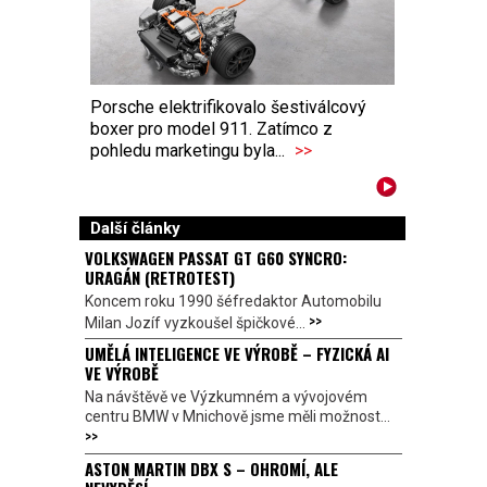
Porsche elektrifikovalo šestiválcový
boxer pro model 911. Zatímco z
pohledu marketingu byla...
>>
Další články
VOLKSWAGEN PASSAT GT G60 SYNCRO:
URAGÁN (RETROTEST)
Koncem roku 1990 šéfredaktor Automobilu
>>
Milan Jozíf vyzkoušel špičkové...
UMĚLÁ INTELIGENCE VE VÝROBĚ – FYZICKÁ AI
VE VÝROBĚ
Na návštěvě ve Výzkumném a vývojovém
centru BMW v Mnichově jsme měli možnost...
>>
ASTON MARTIN DBX S – OHROMÍ, ALE