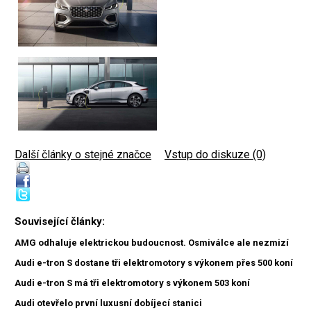
Další články o stejné značce
|
Vstup do diskuze (0)
Související články:
AMG odhaluje elektrickou budoucnost. Osmiválce ale nezmizí
Audi e-tron S dostane tři elektromotory s výkonem přes 500 koní
Audi e-tron S má tři elektromotory s výkonem 503 koní
Audi otevřelo první luxusní dobíjecí stanici