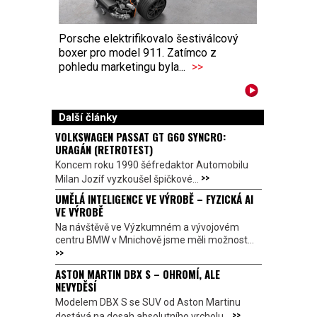
Porsche elektrifikovalo šestiválcový
boxer pro model 911. Zatímco z
pohledu marketingu byla...
>>
Další články
VOLKSWAGEN PASSAT GT G60 SYNCRO:
URAGÁN (RETROTEST)
Koncem roku 1990 šéfredaktor Automobilu
>>
Milan Jozíf vyzkoušel špičkové...
UMĚLÁ INTELIGENCE VE VÝROBĚ – FYZICKÁ AI
VE VÝROBĚ
Na návštěvě ve Výzkumném a vývojovém
centru BMW v Mnichově jsme měli možnost...
>>
ASTON MARTIN DBX S – OHROMÍ, ALE
NEVYDĚSÍ
Modelem DBX S se SUV od Aston Martinu
>>
dostává na dosah absolutního vrcholu...