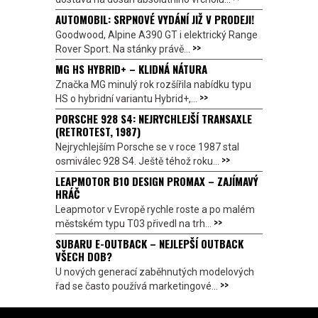
AUTOMOBIL: SRPNOVÉ VYDÁNÍ JIŽ V PRODEJI!
Goodwood, Alpine A390 GT i elektrický Range
>>
Rover Sport. Na stánky právě...
MG HS HYBRID+ – KLIDNÁ NÁTURA
Značka MG minulý rok rozšířila nabídku typu
>>
HS o hybridní variantu Hybrid+,...
PORSCHE 928 S4: NEJRYCHLEJŠÍ TRANSAXLE
(RETROTEST, 1987)
Nejrychlejším Porsche se v roce 1987 stal
>>
osmiválec 928 S4. Ještě téhož roku...
LEAPMOTOR B10 DESIGN PROMAX – ZAJÍMAVÝ
HRÁČ
Leapmotor v Evropě rychle roste a po malém
>>
městském typu T03 přivedl na trh...
SUBARU E-OUTBACK – NEJLEPŠÍ OUTBACK
VŠECH DOB?
U nových generací zaběhnutých modelových
>>
řad se často používá marketingové...