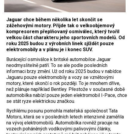
Jaguar chce během několika let skončit se
zážehovými motory. Přijde tak o velkoobjemový
kompresorem přeplňovaný osmiválec, který tvořil
velkou část charakteru jeho sportovních modelů. Od
roku 2025 budou z výrobních linek sjíždět pouze
elektromobily a v plánu je i konec SUV.
Burácející osmiválce k britské automobilce Jaguar
neodmyslitelně patří. To se ale podle posledních
informaci brzy změní. Už od roku 2025 budou v nabídce
Jaguaru pouze elektromobily a vozy se vznětovými
motory, které skončí o rok později. To je mnohem dříve,
než plánuje například Bentley. Přestože v současné době
automobilka nabízí pouze jeden elektromobil I-Pace, chce
se stát ryze elektrickou značkou.
Rychlému posunu pomohla mateřská společnost Tata
Motors, která se v posledních letech intenzivně zaměřila
na vývoj elektromobilů. Automobilka rovněž pracuje na
vozech poháněných vodíkovými palivovými články,