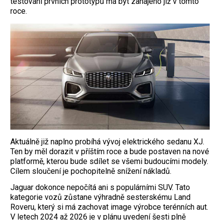
testování prvních prototypů má být zahájeno již v tomto
roce.
Aktuálně již naplno probíhá vývoj elektrického sedanu XJ.
Ten by měl dorazit v příštím roce a bude postaven na nové
platformě, kterou bude sdílet se všemi budoucími modely.
Cílem sloučení je pochopitelně snížení nákladů.
Jaguar dokonce nepočítá ani s populárními SUV. Tato
kategorie vozů zůstane výhradně sesterskému Land
Roveru, který si má zachovat image výrobce terénních aut.
V letech 2024 až 2026 je v plánu uvedení šesti plně