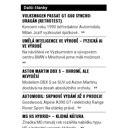
Další články
VOLKSWAGEN PASSAT GT G60 SYNCRO:
URAGÁN (RETROTEST)
Koncem roku 1990 šéfredaktor Automobilu
>>
Milan Jozíf vyzkoušel špičkové...
UMĚLÁ INTELIGENCE VE VÝROBĚ – FYZICKÁ AI
VE VÝROBĚ
Na návštěvě ve Výzkumném a vývojovém
centru BMW v Mnichově jsme měli možnost...
>>
ASTON MARTIN DBX S – OHROMÍ, ALE
NEVYDĚSÍ
Modelem DBX S se SUV od Aston Martinu
>>
dostává na dosah absolutního vrcholu...
AUTOMOBIL: SRPNOVÉ VYDÁNÍ JIŽ V PRODEJI!
Goodwood, Alpine A390 GT i elektrický Range
>>
Rover Sport. Na stánky právě...
MG HS HYBRID+ – KLIDNÁ NÁTURA
Značka MG minulý rok rozšířila nabídku typu
>>