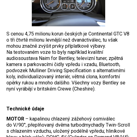
S cenou 4,75 milionu korun českých je Continental GTC V8
o tři čtvrtě milionu levnější než dvanáctiválec, tu však
mohou značně zvýšit prvky příplatkové výbavy.
Na testovaném voze to byly například kvalitní
audiosoustava Naim for Bentley, televizní tuner, zpětná
kamera s parkovacími čidly vpředu i vzadu, Bluetooth,
podvozek Mulliner Driving Specification s alternativními
koly, individualizovaný interiér, větrná clona, komfortní
opěrky rukou a mnoho dalšího. Všechny vozy Bentley se
nyní vyrábějí v britském Crewe (Cheshire).
Technické údaje
MOTOR
– kapalinou chlazený zážehový osmiválec
do V/90°, přeplňovaný dvěma turbodmychadly Twin-Scroll
s chlazením vzduchu, uložený podélně vpředu; hliníkové