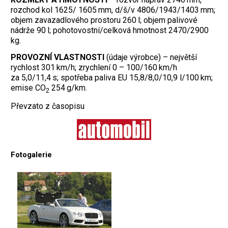
rozchod kol 1625/ 1605 mm, d/š/v 4806/1943/1403 mm;
objem zavazadlového prostoru 260 l; objem palivové
nádrže 90 l; pohotovostní/celková hmotnost 2470/2900
kg.
PROVOZNÍ VLASTNOSTI
(údaje výrobce) – největší
rychlost 301 km/h; zrychlení 0 – 100/160 km/h
za 5,0/11,4 s; spotřeba paliva EU 15,8/8,0/10,9 l/100 km;
emise CO
254 g/km.
2
Převzato z časopisu
Fotogalerie