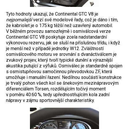
Tyto hodnoty ukazují, že Continental GTC V8 je
nejpomalejší
verzí své modelové řady, což je dáno i tím,
že kabriolet je o 175 kg těžší než uzavřený automobil.
V běžném provozu samozřejmě i osmiválcová verze
Continental GTC V8 poskytuje zcela nadstandardní
výkonovou rezervu, jak se sluší na příslušnou třídu, i když
je menší než v případě jednotky W12. Zvláštností
osmiválcového motoru ve srovnání s dvanáctiválcem je
zvukový projev, který tvoří typické dunění a výraznější
akustika putující z výfuků. Osmiválec je standardně spojen
s osmistupňovou samočinnou převodovkou ZF, která
umožňuje i manuální řazení. Nedílnou součástí konstrukce
je trvalý pohon všech kol se šnekovým mezinápravovým
diferenciálem Torsen, rozdělujícím točivý moment
v poměru 40:60 %, tedy upřednostňujícím kola zadní
nápravy v zájmu sportovnější charakteristiky.