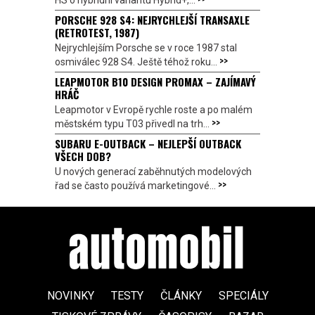
HS o hybridní variantu Hybrid+,...
PORSCHE 928 S4: NEJRYCHLEJŠÍ TRANSAXLE
(RETROTEST, 1987)
Nejrychlejším Porsche se v roce 1987 stal
>>
osmiválec 928 S4. Ještě téhož roku...
LEAPMOTOR B10 DESIGN PROMAX – ZAJÍMAVÝ
HRÁČ
Leapmotor v Evropě rychle roste a po malém
>>
městském typu T03 přivedl na trh...
SUBARU E-OUTBACK – NEJLEPŠÍ OUTBACK
VŠECH DOB?
U nových generací zaběhnutých modelových
>>
řad se často používá marketingové...
NOVINKY
TESTY
ČLÁNKY
SPECIÁLY