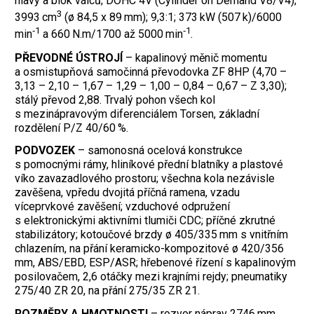
hlavy a blok válců; DOHC 4V (Cylinder on Demand V8/V4);
3
3993 cm
(ø 84,5 x 89 mm); 9,3:1; 373 kW (507 k)/6000
‑1
‑1
min
a 660 N.m/1700 až 5000 min
.
PŘEVODNÉ ÚSTROJÍ
– kapalinový měnič momentu
a osmistupňová samočinná převodovka ZF 8HP (4,70 –
3,13 – 2,10 – 1,67 – 1,29 – 1,00 – 0,84 – 0,67 – Z 3,30);
stálý převod 2,88. Trvalý pohon všech kol
s mezinápravovým diferenciálem Torsen, základní
rozdělení P/Z 40/60 %.
PODVOZEK
– samonosná ocelová konstrukce
s pomocnými rámy, hliníkové přední blatníky a plastové
víko zavazadlového prostoru; všechna kola nezávisle
zavěšena, vpředu dvojitá příčná ramena, vzadu
víceprvkové zavěšení; vzduchové odpružení
s elektronickými aktivními tlumiči CDC; příčné zkrutné
stabilizátory; kotoučové brzdy ø 405/335 mm s vnitřním
chlazením, na přání keramicko-kompozitové ø 420/356
mm, ABS/EBD, ESP/ASR; hřebenové řízení s kapalinovým
posilovačem, 2,6 otáčky mezi krajními rejdy; pneumatiky
275/40 ZR 20, na přání 275/35 ZR 21.
ROZMĚRY A HMOTNOSTI
– rozvor náprav 2746 mm,