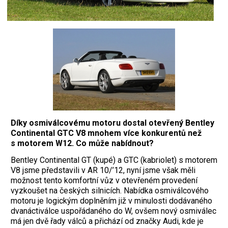
Díky osmiválcovému motoru dostal otevřený Bentley
Continental GTC V8 mnohem více konkurentů než
s motorem W12. Co může nabídnout?
Bentley Continental GT (kupé) a GTC (kabriolet) s motorem
V8 jsme představili v AR 10/’12, nyní jsme však měli
možnost tento komfortní vůz v otevřeném provedení
vyzkoušet na českých silnicích. Nabídka osmiválcového
motoru je logickým doplněním již v minulosti dodávaného
dvanáctiválce uspořádaného do W, ovšem nový osmiválec
má jen dvě řady válců a přichází od značky Audi, kde je