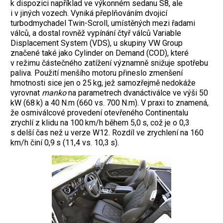
k dispozici například ve výkonném sedanu S8, ale
i v jiných vozech. Vyniká přeplňováním dvojicí
turbodmychadel Twin-Scroll, umístěných mezi řadami
válců, a dostal rovněž vypínání čtyř válců Variable
Displacement System (VDS), u skupiny VW Group
značené také jako Cylinder on Demand (COD), které
v režimu částečného zatížení významně snižuje spotřebu
paliva. Použití menšího motoru přineslo zmenšení
hmotnosti sice jen o 25 kg, jež samozřejmě nedokáže
vyrovnat
manko
na parametrech dvanáctiválce ve výši 50
kW (68 k) a 40 N.m (660 vs. 700 N.m). V praxi to znamená,
že osmiválcové provedení otevřeného Continentalu
zrychlí z klidu na 100 km/h během 5,0 s, což je o 0,3
s delší čas než u verze W12. Rozdíl ve zrychlení na 160
km/h činí 0,9 s (11,4 vs. 10,3 s).