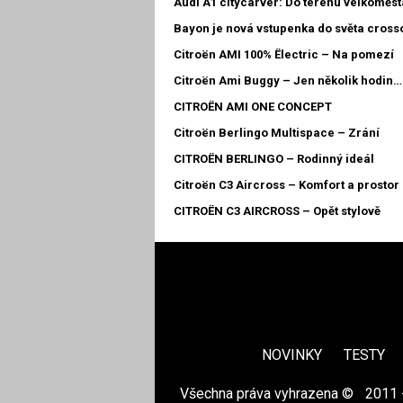
Audi A1 citycarver: Do terénu velkoměst
Bayon je nová vstupenka do světa cros
Citroën AMI 100% Ëlectric – Na pomezí
Citroën Ami Buggy – Jen několik hodin…
CITROËN AMI ONE CONCEPT
Citroën Berlingo Multispace – Zrání
CITROËN BERLINGO – Rodinný ideál
Citroën C3 Aircross – Komfort a prostor
CITROËN C3 AIRCROSS – Opět stylově
NOVINKY
TESTY
Všechna práva vyhrazena ©
|
2011 