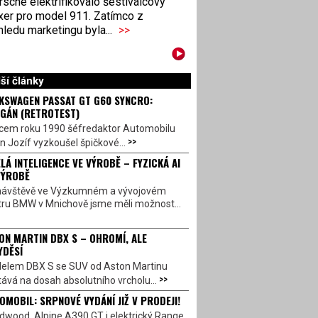
sche elektrifikovalo šestiválcový
xer pro model 911. Zatímco z
ledu marketingu byla...
>>
ší články
KSWAGEN PASSAT GT G60 SYNCRO:
GÁN (RETROTEST)
cem roku 1990 šéfredaktor Automobilu
>>
n Jozíf vyzkoušel špičkové...
LÁ INTELIGENCE VE VÝROBĚ – FYZICKÁ AI
VÝROBĚ
návštěvě ve Výzkumném a vývojovém
tru BMW v Mnichově jsme měli možnost...
ON MARTIN DBX S – OHROMÍ, ALE
YDĚSÍ
elem DBX S se SUV od Aston Martinu
>>
ává na dosah absolutního vrcholu...
OMOBIL: SRPNOVÉ VYDÁNÍ JIŽ V PRODEJI!
dwood, Alpine A390 GT i elektrický Range