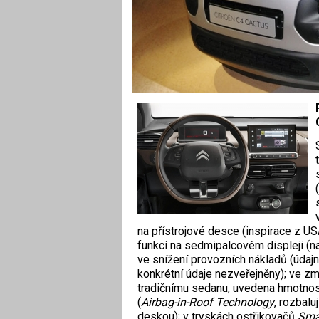
na přístrojové desce (inspirace z US
funkcí na sedmipalcovém displeji (na
ve snížení provozních nákladů (údaj
konkrétní údaje nezveřejněny); ve zm
tradičnímu sedanu, uvedena hmotnost
(
Airbag-in-Roof Technology
, rozbalu
deskou); v tryskách ostřikovačů
Sma