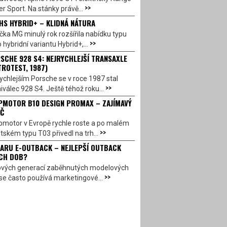
>>
r Sport. Na stánky právě...
HS HYBRID+ – KLIDNÁ NÁTURA
ka MG minulý rok rozšířila nabídku typu
>>
 hybridní variantu Hybrid+,...
SCHE 928 S4: NEJRYCHLEJŠÍ TRANSAXLE
TROTEST, 1987)
ychlejším Porsche se v roce 1987 stal
>>
válec 928 S4. Ještě téhož roku...
PMOTOR B10 DESIGN PROMAX – ZAJÍMAVÝ
Č
pmotor v Evropě rychle roste a po malém
>>
ském typu T03 přivedl na trh...
ARU E-OUTBACK – NEJLEPŠÍ OUTBACK
CH DOB?
ových generací zaběhnutých modelových
>>
se často používá marketingové...