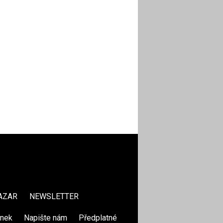
AZAR
NEWSLETTER
ánek
|
Napište nám
|
Předplatné
|