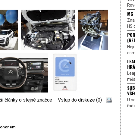
Rove
MG 
Znač
HS o
POR
(RE
Nejr
osmi
LEA
HRÁ
Lea
měst
SUB
VŠE
ší články o stejné značce
|
Vstup do diskuze (0)
U n
řad 
 pohonem