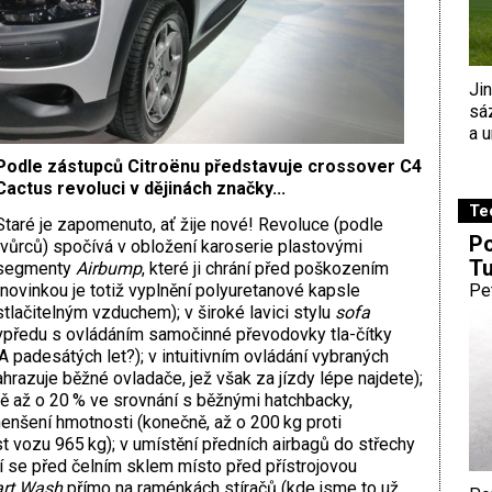
Ji
sá
a u
Podle zástupců Citroënu představuje crossover C4
Cactus revoluci v dějinách značky...
Te
S
taré je zapomenuto, ať žije nové! Revoluce (podle
Po
tvůrců) spočívá v obložení karoserie plastovými
Tu
segmenty
Airbump
, které ji chrání před poškozením
(novinkou je totiž vyplnění polyuretanové kapsle
Pe
stlačitelným vzduchem); v široké lavici stylu
sofa
vpředu s ovládáním samočinné převodovky tla-čítky
A padesátých let?); v intuitivním ovládání vybraných
hrazuje běžné ovladače, jež však za jízdy lépe najdete);
ně až o 20 % ve srovnání s běžnými hatchbacky,
enšení hmotnosti (konečně, až o 200 kg proti
 vozu 965 kg); v umístění předních airbagů do střechy
jí se před čelním sklem místo před přístrojovou
rt Wash
přímo na raménkách stíračů (kde jsme to už