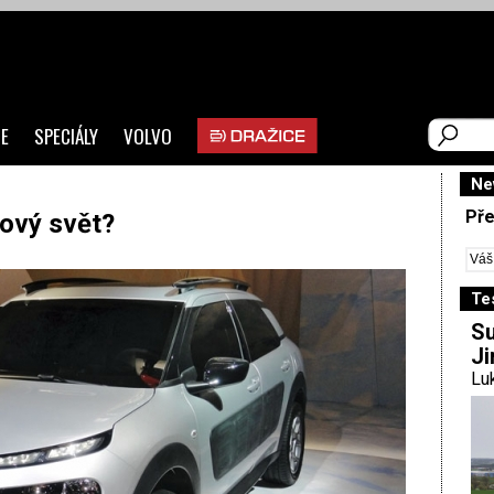
E
SPECIÁLY
VOLVO
Ne
Pře
ový svět?
Te
Su
Ji
Luk