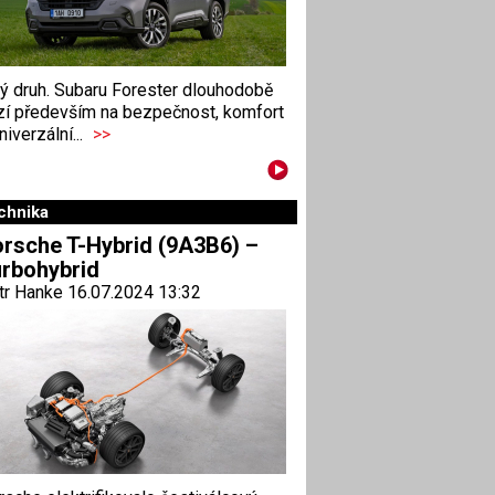
ný druh. Subaru Forester dlouhodobě
zí především na bezpečnost, komfort
niverzální...
>>
chnika
rsche T-Hybrid (9A3B6) –
rbohybrid
tr Hanke 16.07.2024 13:32