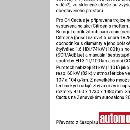
viděli?); ve skleněné střeše se zvýš
obestavěného prostoru.
Pro C4 Cactus je připravena trojice n
vystavena na akci Citroën s mottem
Bourget u příležitosti narozenin (ne
Citroëna (přišel na svět 5. února 1
obchodníka s diamanty a jeho polsk
čtyřválec 1.6 HDi/74 kW (100 k) s n
(SCR/AdBlue) a manuální šestistup
spotřeby EU 3,1 l/100 km a emisí C
Puretech nabízejí 81 kW (110 k) jak
resp. 60 kW (82 k) v at
mosférické ve
107 a 104 g/km.
Z nevelkého množst
technických údajů zbývá rozvor náp
rozměry 4160 x 1730 x 1480 mm. Sn
Cactus na Ženevském autosalonu 2014
Převzato z časopisu