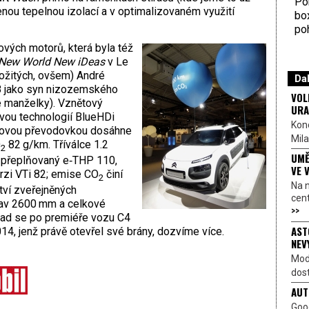
Por
enou tepelnou izolací a v optimalizovaném využití
bo
poh
ových motorů, která byla též
New World New iDeas
v Le
dožitých, ovšem) André
Dal
878 jako syn nizozemského
VOL
é manželky). Vznětový
URA
ovou technologií BlueHDi
Kon
ňovou převodovkou dosáhne
Mila
O
82 g/km. Tříválce 1.2
2
UMĚ
o přeplňovaný e‑THP 110,
VE 
rzi VTi 82; emise CO
činí
2
Na 
ví zveřejněných
cen
rav 2600 mm a celkové
>>
ad se po premiéře vozu C4
AST
, jenž právě otevřel své brány, dozvíme více.
NEV
Mod
dost
AUT
Goo