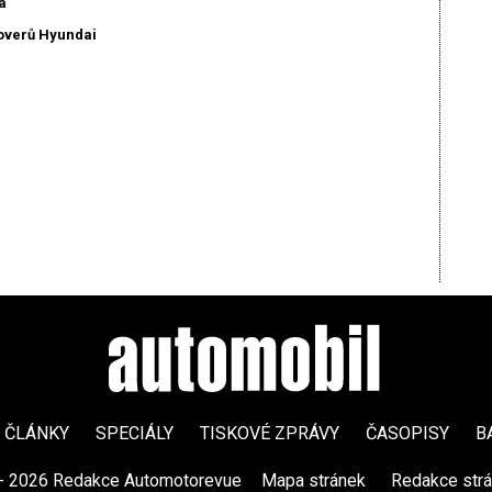
a
soverů Hyundai
ČLÁNKY
SPECIÁLY
TISKOVÉ ZPRÁVY
ČASOPISY
B
- 2026 Redakce Automotorevue
|
Mapa stránek
|
Redakce str