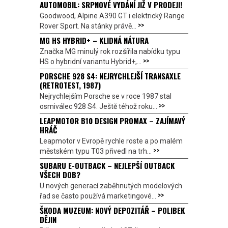
AUTOMOBIL: SRPNOVÉ VYDÁNÍ JIŽ V PRODEJI!
Goodwood, Alpine A390 GT i elektrický Range
>>
Rover Sport. Na stánky právě...
MG HS HYBRID+ – KLIDNÁ NÁTURA
Značka MG minulý rok rozšířila nabídku typu
>>
HS o hybridní variantu Hybrid+,...
PORSCHE 928 S4: NEJRYCHLEJŠÍ TRANSAXLE
(RETROTEST, 1987)
Nejrychlejším Porsche se v roce 1987 stal
>>
osmiválec 928 S4. Ještě téhož roku...
LEAPMOTOR B10 DESIGN PROMAX – ZAJÍMAVÝ
HRÁČ
Leapmotor v Evropě rychle roste a po malém
>>
městském typu T03 přivedl na trh...
SUBARU E-OUTBACK – NEJLEPŠÍ OUTBACK
VŠECH DOB?
U nových generací zaběhnutých modelových
>>
řad se často používá marketingové...
ŠKODA MUZEUM: NOVÝ DEPOZITÁŘ – POLIBEK
DĚJIN