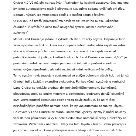
Cruiser 4,0 V6 má síly na rozdávání. Vzhledem ke kvalitně zpracovanému interiéru
by tento automobil bylo možné přirovnat k luxusnímu sedanu vyšší střední třídy.
Bohatou výbavu lze vzhledem k ceně 1,8 miliónu korun očekávat.
O 100 000 Kč dražší provedení má navíc vedle kvalitního audia, koženého
čalounění či střešního okna také navigační systém, alarm a ostřikovače
světlometů.
Model Land Cruiser je jednou z výkladních skříní značky Toyota. Disponuje totiž
velmi vyspělou technikou, která má v případě tohoto automobilu zajistit na jedné
straně špičkovou průchodnost terénem a na straně druhé zajistit maximální
pohodlí a jistotu při jízdě po kvalitních silnicích. Land Cruiser s motorem 4,0 V6 je
proto standardně vybaven nejen proměnnou tuhostí odpružení a zadním
vzduchovým odpružením, ale také možností měnit velikost světlé výšky.
Tento systém navíc pracuje v součinnosti se stálým pohonem všech kol, nad jehož
činností bdí v každém okamžiku elektronika. Funkce všech systémů je vynikající.
Land Cruiser se dokáže prodrat i tím nejnáročnějším terénem. Samočinná
převodovka spolu se silným motorem a elektronikou podvozku dokáží skutečné
divy. Velmi robustní konstrukce celého vozu navíc zajišťuje, že ani v těch
nejnáročnějších pasážích nemáte pocit, že by vás automobil nechal ve „štychu“.
Po chvilce v Land Cruiseru se stanou krkolomné výjezdy, sjezdy či boční náklony
vaší druhou přirozeností a vy budete hledat stále náročnější cesty a překážky na
zdolávání. Vzhledem k nadhledu, který má tato Toyota v terénu, velmi překvapí i
její chování na silnici, které překvapivě účinně filtruje i drobné nerovnosti. Síla