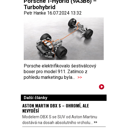
Porsche T-Hybrid (9A3B6) –
Turbohybrid
Petr Hanke 16.07.2024 13:32
Porsche elektrifikovalo šestiválcový
boxer pro model 911. Zatímco z
pohledu marketingu byla...
>>
Další články
ASTON MARTIN DBX S – OHROMÍ, ALE
NEVYDĚSÍ
Modelem DBX S se SUV od Aston Martinu
>>
dostává na dosah absolutního vrcholu...