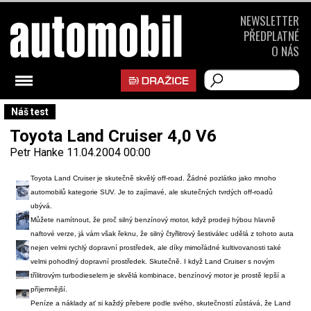
NEWSLETTER
PŘEDPLATNÉ
O NÁS
Náš test
Toyota Land Cruiser 4,0 V6
Petr Hanke
11.04.2004 00:00
Toyota Land Cruiser je skutečně skvělý off-road. Žádné pozlátko jako mnoho
automobilů kategorie SUV. Je to zajímavé, ale skutečných tvrdých off-roadů
ubývá.
Můžete namítnout, že proč silný benzínový motor, když prodeji hýbou hlavně
naftové verze, já vám však řeknu, že silný čtyřlitrový šestiválec udělá z tohoto auta
nejen velmi rychlý dopravní prostředek, ale díky mimořádné kultivovanosti také
velmi pohodlný dopravní prostředek. Skutečně. I když Land Cruiser s novým
třílitrovým turbodieselem je skvělá kombinace, benzínový motor je prostě lepší a
příjemnější.
Peníze a náklady ať si každý přebere podle svého, skutečností zůstává, že Land