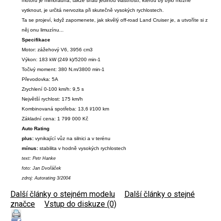
motoru je mimořádná, takže snad jedinou vlastností, kterou by bylo možné
vytknout, je určitá nervozita při skutečně vysokých rychlostech.
Ta se projeví, když zapomenete, jak skvělý off-road Land Cruiser je, a utvoříte si z
něj onu limuzínu...
Specifikace
Motor: zážehový V6, 3956 cm3
Výkon: 183 kW (249 k)/5200 min-1
Točivý moment: 380 N.m/3800 min-1
Převodovka: 5A
Zrychlení 0-100 km/h: 9,5 s
Největší rychlost: 175 km/h
Kombinovaná spotřeba: 13,6 l/100 km
Základní cena: 1 799 000 Kč
Auto Rating
plus:
vynikající vůz na silnici a v terénu
mínus:
stabilita v hodně vysokých rychlostech
text: Petr Hanke
foto: Jan Dvořáček
zdroj: Autorating 3/2004
Další články o stejném modelu
|
Další články o stejné
značce
|
Vstup do diskuze (0)