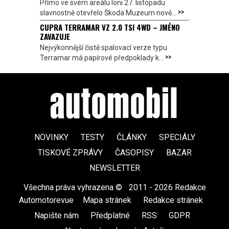
Přímo ve svém areálu loni 27. listopadu
>>
slavnostně otevřelo Škoda Muzeum nově...
CUPRA TERRAMAR VZ 2.0 TSI 4WD – JMÉNO
ZAVAZUJE
Nejvýkonnější čistě spalovací verze typu
>>
Terramar má papírové předpoklady k...
NOVINKY
TESTY
ČLÁNKY
SPECIÁLY
TISKOVÉ ZPRÁVY
ČASOPISY
BAZAR
NEWSLETTER
Všechna práva vyhrazena ©
|
2011 - 2026 Redakce
Automotorevue
|
Mapa stránek
|
Redakce stránek
|
Napište nám
|
Předplatné
|
RSS
|
GDPR
|