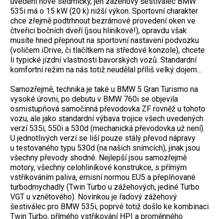
uvedení nové sedmičky, jen zážehový šestiválec BMW
535i má o 15 kW (20 k) nižší výkon. Sportovní charakter
chce zřejmě podtrhnout bezrámové provedení oken ve
čtveřici bočních dveří (jsou hliníkové!), opravdu však
musíte hned přepnout na sportovní nastavení podvozku
(voličem iDrive, či tlačítkem na středové konzole), chcete
li typické jízdní vlastnosti bavorských vozů. Standardní
komfortní režim na nás totiž neudělal příliš velký dojem…
Samozřejmě, technika je také u BMW 5 Gran Turismo na
vysoké úrovni, po debutu v BMW 760i se objevila
osmistupňová samočinná převodovka ZF rovněž u tohoto
vozu, ale jako standardní výbava trojice všech uvedených
verzí 535i, 550i a 530d (mechanická převodovka už není).
U jednotlivých verzí se liší pouze stálý převod nápravy
u testovaného typu 530d (na našich snímcích), jinak jsou
všechny převody shodné. Nejlepší jsou samozřejmě
motory, všechny celohliníkové konstrukce, s přímým
vstřikováním paliva, emisní normou EU5 a přeplňované
turbodmychadly (Twin Turbo u zážehových, jediné Turbo
VGT u vznětového). Novinkou je řadový zážehový
šestiválec pro BMW 535i, poprvé totiž došlo ke kombinaci
Twin Turbo, přímého vstřikování HPI a proměnného