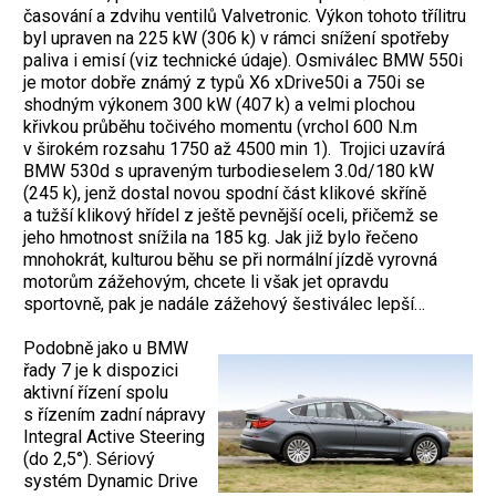
časování a zdvihu ventilů Valvetronic. Výkon tohoto třílitru
byl upraven na 225 kW (306 k) v rámci snížení spotřeby
paliva i emisí (viz technické údaje). Osmiválec BMW 550i
je motor dobře známý z typů X6 xDrive50i a 750i se
shodným výkonem 300 kW (407 k) a velmi plochou
křivkou průběhu točivého momentu (vrchol 600 N.m
v širokém rozsahu 1750 až 4500 min 1). Trojici uzavírá
BMW 530d s upraveným turbodieselem 3.0d/180 kW
(245 k), jenž dostal novou spodní část klikové skříně
a tužší klikový hřídel z ještě pevnější oceli, přičemž se
jeho hmotnost snížila na 185 kg. Jak již bylo řečeno
mnohokrát, kulturou běhu se při normální jízdě vyrovná
motorům zážehovým, chcete li však jet opravdu
sportovně, pak je nadále zážehový šestiválec lepší…
Podobně jako u BMW
řady 7 je k dispozici
aktivní řízení spolu
s řízením zadní nápravy
Integral Active Steering
(do 2,5°). Sériový
systém Dynamic Drive