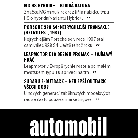
MG HS HYBRID+ – KLIDNÁ NÁTURA
Značka MG minulý rok rozšířila nabídku typu
>>
HS o hybridní variantu Hybrid+,...
PORSCHE 928 S4: NEJRYCHLEJŠÍ TRANSAXLE
(RETROTEST, 1987)
Nejrychlejším Porsche se v roce 1987 stal
>>
osmiválec 928 S4. Ještě téhož roku...
LEAPMOTOR B10 DESIGN PROMAX – ZAJÍMAVÝ
HRÁČ
Leapmotor v Evropě rychle roste a po malém
>>
městském typu T03 přivedl na trh...
SUBARU E-OUTBACK – NEJLEPŠÍ OUTBACK
VŠECH DOB?
U nových generací zaběhnutých modelových
>>
řad se často používá marketingové...