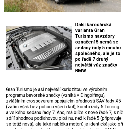
Další karosářská
varianta Gran
Turismo navzdory
označení 5 nemá se
sedany řady 5 mnoho
společného, ale je to
po řadě 7 druhý
největší vůz značky
BMW…
Gran Turismo je asi největší kuriozitou ve výrobním
programu bavorské značky (vzniká v Dingolfingu),
zvláštním crossoverem spojujícím přednosti SAV řady X5
(zatím však bez pohonu všech kol), kombi řady 5 Touring
a velkého sedanu řady 7. Ano, má blíže k nové řadě 7, s níž
sdílí shodnou podlahovou plošinu, než k řadě 5 (připravuje
se totiž nová), ale také nabídka motorů je identická jako při