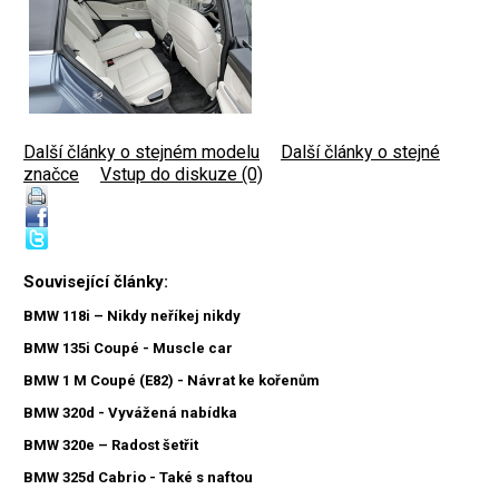
Další články o stejném modelu
|
Další články o stejné
značce
|
Vstup do diskuze (0)
Související články:
BMW 118i – Nikdy neříkej nikdy
BMW 135i Coupé - Muscle car
BMW 1 M Coupé (E82) - Návrat ke kořenům
BMW 320d - Vyvážená nabídka
BMW 320e – Radost šetřit
BMW 325d Cabrio - Také s naftou