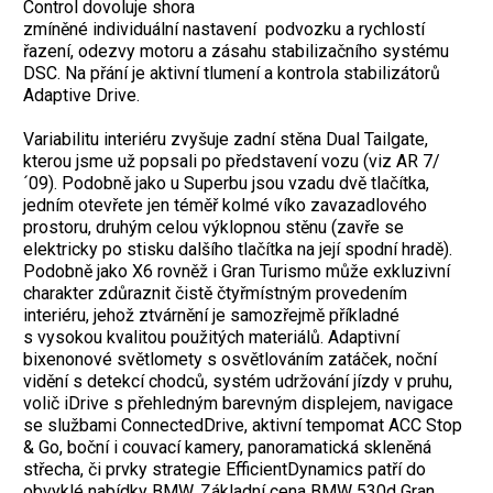
Control dovoluje shora
zmíněné individuální nastavení podvozku a rychlostí
řazení, odezvy motoru a zásahu stabilizačního systému
DSC. Na přání je aktivní tlumení a kontrola stabilizátorů
Adaptive Drive.
Variabilitu interiéru zvyšuje zadní stěna Dual Tailgate,
kterou jsme už popsali po představení vozu (viz AR 7/
´09). Podobně jako u Superbu jsou vzadu dvě tlačítka,
jedním otevřete jen téměř kolmé víko zavazadlového
prostoru, druhým celou výklopnou stěnu (zavře se
elektricky po stisku dalšího tlačítka na její spodní hradě).
Podobně jako X6 rovněž i Gran Turismo může exkluzivní
charakter zdůraznit čistě čtyřmístným provedením
interiéru, jehož ztvárnění je samozřejmě příkladné
s vysokou kvalitou použitých materiálů. Adaptivní
bixenonové světlomety s osvětlováním zatáček, noční
vidění s detekcí chodců, systém udržování jízdy v pruhu,
volič iDrive s přehledným barevným displejem, navigace
se službami ConnectedDrive, aktivní tempomat ACC Stop
& Go, boční i couvací kamery, panoramatická skleněná
střecha, či prvky strategie EfficientDynamics patří do
obvyklé nabídky BMW. Základní cena BMW 530d Gran