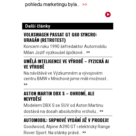
pohledu marketingu byla...
>>
Další články
VOLKSWAGEN PASSAT GT G60 SYNCRO:
URAGÁN (RETROTEST)
Koncem roku 1990 šéfredaktor Automobilu
>>
Milan Jozíf vyzkoušel špičkové...
UMĚLÁ INTELIGENCE VE VÝROBĚ – FYZICKÁ AI
VE VÝROBĚ
Na návštěvě ve Výzkumném a vývojovém
centru BMW v Mnichově jsme měli možnost...
>>
ASTON MARTIN DBX S – OHROMÍ, ALE
NEVYDĚSÍ
Modelem DBX S se SUV od Aston Martinu
>>
dostává na dosah absolutního vrcholu...
AUTOMOBIL: SRPNOVÉ VYDÁNÍ JIŽ V PRODEJI!
Goodwood, Alpine A390 GT i elektrický Range
>>
Rover Sport. Na stánky právě...